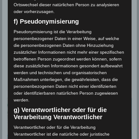
19. Feb 2025: Erneutes
Ortswechsel dieser natürlichen Person zu analysieren
Erdbeben in Meknassy, Sidi
oder vorherzusagen.
Bouzid [M3.5]
f) Pseudonymisierung
Pseudonymisierung ist die Verarbeitung
19. Februar 2025
Wettermann
1046 Views
personenbezogener Daten in einer Weise, auf welche
Erdbeben
,
Gafsa
,
INM
,
Meknassy
,
Sidi Bouzid
,
die personenbezogenen Daten ohne Hinzuziehung
Volcanodiscovery
zusätzlicher Informationen nicht mehr einer spezifischen
Erdbeben-Überwachungsstationen des
betroffenen Person zugeordnet werden können, sofern
Meteorologischen Instituts Tunesien (INM) haben am
diese zusätzlichen Informationen gesondert aufbewahrt
werden und technischen und organisatorischen
Mittwoch, den 19. Februar 2025, um 15.57 Uhr in der
Maßnahmen unterliegen, die gewährleisten, dass die
Delegation Meknassy,
personenbezogenen Daten nicht einer identifizierten
oder identifizierbaren natürlichen Person zugewiesen
werden.
g) Verantwortlicher oder für die
Verarbeitung Verantwortlicher
Verantwortlicher oder für die Verarbeitung
Verantwortlicher ist die natürliche oder juristische