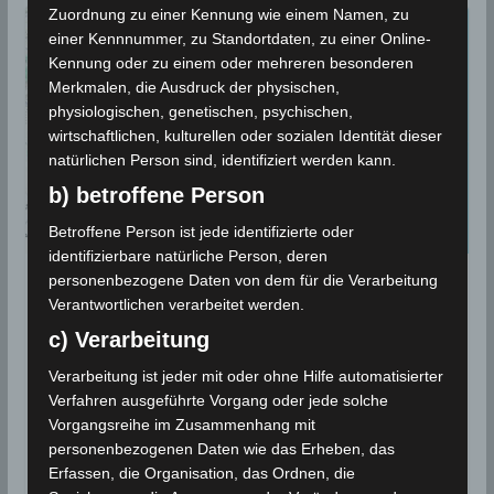
Zuordnung zu einer Kennung wie einem Namen, zu
einer Kennnummer, zu Standortdaten, zu einer Online-
Kennung oder zu einem oder mehreren besonderen
Merkmalen, die Ausdruck der physischen,
physiologischen, genetischen, psychischen,
wirtschaftlichen, kulturellen oder sozialen Identität dieser
natürlichen Person sind, identifiziert werden kann.
b) betroffene Person
Betroffene Person ist jede identifizierte oder
identifizierbare natürliche Person, deren
personenbezogene Daten von dem für die Verarbeitung
BEBEN 2025
Verantwortlichen verarbeitet werden.
21. Feb 2025: Zwei weitere
c) Verarbeitung
Erdstöße in Sidi Bouzid und
Verarbeitung ist jeder mit oder ohne Hilfe automatisierter
Gafsa [M3.5-M2.6]
Verfahren ausgeführte Vorgang oder jede solche
Vorgangsreihe im Zusammenhang mit
21. Februar 2025
Wettermann
1118 Views
personenbezogenen Daten wie das Erheben, das
Erdbeben
,
Gafsa
,
INM
,
Meknassy
,
Sidi Bouzid
,
Erfassen, die Organisation, das Ordnen, die
Volcanodiscovery