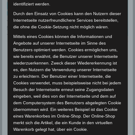
identifiziert werden.
Durch den Einsatz von Cookies kann den Nutzern dieser
Internetseite nutzerfreundlichere Services bereitstellen,
die ohne die Cookie-Setzung nicht möglich wären.
Mittels eines Cookies können die Informationen und
Angebote auf unserer Internetseite im Sinne des
Benutzers optimiert werden. Cookies ermöglichen uns,
BEBEN 2024
wie bereits erwähnt, die Benutzer unserer Internetseite
15 Mai 2024: Erdbeben im
wiederzuerkennen. Zweck dieser Wiedererkennung ist
es, den Nutzern die Verwendung unserer Internetseite
Gouvernorat Gafsa, nordöstlich
zu erleichtern. Der Benutzer einer Internetseite, die
von Gafsa Stadt [M2.3]
Cookies verwendet, muss beispielsweise nicht bei jedem
Besuch der Internetseite erneut seine Zugangsdaten
16. Mai 2024
Wettermann
1370 Views
eingeben, weil dies von der Internetseite und dem auf
Erdbeben
,
Gafsa
,
INM
,
Volcanodiscovery
dem Computersystem des Benutzers abgelegten Cookie
übernommen wird. Ein weiteres Beispiel ist das Cookie
Die Erdbeben-Überwachungsstationen des
eines Warenkorbes im Online-Shop. Der Online-Shop
Meteorologischen Instituts Tunesien (INM) haben am
merkt sich die Artikel, die ein Kunde in den virtuellen
Mittwoch, den 15 Mai 2024, um 15.04 Uhr Ortszeit ein
Warenkorb gelegt hat, über ein Cookie.
leichtes