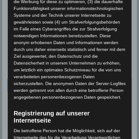
27 Nov 2023: Erdbeben südlich
die Werbung für diese zu optimieren, (3) die dauerhafte
von Gafsa [M2.7]
Funktionsfähigkeit unserer informationstechnologischen
Systeme und der Technik unserer Internetseite zu
27. November 2023
Wettermann
1698 Views
gewährleisten sowie (4) um Strafverfolgungsbehörden
Erdbeben
,
Gafsa
,
INM
,
Metlaoui
,
Volcanodiscovery
im Falle eines Cyberangriffes die zur Strafverfolgung
notwendigen Informationen bereitzustellen. Diese
Die Erdbeben-Überwachungsstationen des
anonym erhobenen Daten und Informationen werden
Meteorologischen Instituts Tunesien (INM) haben am
durch uns daher einerseits statistisch und ferner mit dem
Montag, den 27 Nov 2023, um 14.24 Uhr Ortszeit ein
Ziel ausgewertet, den Datenschutz und die
Erdbeben
Datensicherheit in unserem Unternehmen zu erhöhen,
um letztlich ein optimales Schutzniveau für die von uns
verarbeiteten personenbezogenen Daten
sicherzustellen. Die anonymen Daten der Server-Logfiles
werden getrennt von allen durch eine betroffene Person
angegebenen personenbezogenen Daten gespeichert.
Registrierung auf unserer
Internetseite
Die betroffene Person hat die Möglichkeit, sich auf der
Internetseite des für die Verarbeitung Verantwortlichen