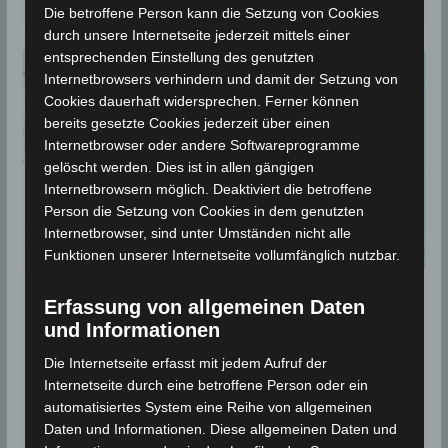
Die betroffene Person kann die Setzung von Cookies
durch unsere Internetseite jederzeit mittels einer
entsprechenden Einstellung des genutzten
Internetbrowsers verhindern und damit der Setzung von
Cookies dauerhaft widersprechen. Ferner können
bereits gesetzte Cookies jederzeit über einen
Internetbrowser oder andere Softwareprogramme
gelöscht werden. Dies ist in allen gängigen
Internetbrowsern möglich. Deaktiviert die betroffene
Person die Setzung von Cookies in dem genutzten
Internetbrowser, sind unter Umständen nicht alle
Funktionen unserer Internetseite vollumfänglich nutzbar.
Erfassung von allgemeinen Daten
BEBEN 2024
und Informationen
27 Jan 2024: Erdbeben
Die Internetseite erfasst mit jedem Aufruf der
südöstlich von Gafsa [M3.5]
Internetseite durch eine betroffene Person oder ein
automatisiertes System eine Reihe von allgemeinen
28. Januar 2024
Wettermann
1412 Views
Daten und Informationen. Diese allgemeinen Daten und
El Guettar
,
Erdbeben
,
Gafsa
,
INM