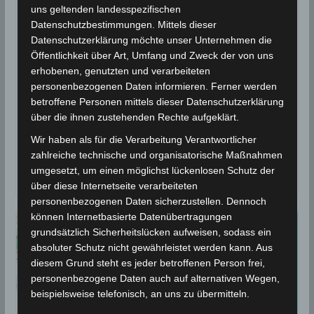
25. März 2025: Erdbeben nahe
uns geltenden landesspezifischen
Datenschutzbestimmungen. Mittels dieser
Mdhilla im Gouvernorat Gafsa
Datenschutzerklärung möchte unser Unternehmen die
[M3.1]
Öffentlichkeit über Art, Umfang und Zweck der von uns
erhobenen, genutzten und verarbeiteten
25. März 2025
Wettermann
1476 Views
personenbezogenen Daten informieren. Ferner werden
Erdbeben
,
Gafsa
,
INM
,
Mdhilla
,
Volcanodiscovery
betroffene Personen mittels dieser Datenschutzerklärung
über die ihnen zustehenden Rechte aufgeklärt.
Erdbeben-Überwachungsstationen des
Meteorologischen Instituts Tunesien (INM) haben am
Wir haben als für die Verarbeitung Verantwortlicher
Dienstag, den 25. März 2025 um 13.55 Uhr, ein
zahlreiche technische und organisatorische Maßnahmen
umgesetzt, um einen möglichst lückenlosen Schutz der
Erdbeben 4 km
über diese Internetseite verarbeiteten
personenbezogenen Daten sicherzustellen. Dennoch
können Internetbasierte Datenübertragungen
grundsätzlich Sicherheitslücken aufweisen, sodass ein
absoluter Schutz nicht gewährleistet werden kann. Aus
diesem Grund steht es jeder betroffenen Person frei,
personenbezogene Daten auch auf alternativen Wegen,
beispielsweise telefonisch, an uns zu übermitteln.