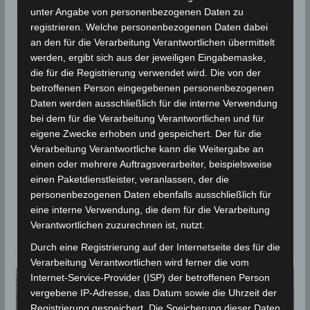
unter Angabe von personenbezogenen Daten zu
registrieren. Welche personenbezogenen Daten dabei
an den für die Verarbeitung Verantwortlichen übermittelt
BEBEN 2023
werden, ergibt sich aus der jeweiligen Eingabemaske,
29 Oktober 2023: Erdbeben
die für die Registrierung verwendet wird. Die von der
südöstlich von Metlaoui bei
betroffenen Person eingegebenen personenbezogenen
Daten werden ausschließlich für die interne Verwendung
Gafsa [M3.2]
bei dem für die Verarbeitung Verantwortlichen und für
eigene Zwecke erhoben und gespeichert. Der für die
29. Oktober 2023
Wettermann
999 Views
Verarbeitung Verantwortliche kann die Weitergabe an
Erdbeben
,
Gafsa
,
INM
,
Metlaoui
,
Volcanodiscovery
einen oder mehrere Auftragsverarbeiter, beispielsweise
Die Erdbeben-Überwachungsstationen des
einen Paketdienstleister, veranlassen, der die
personenbezogenen Daten ebenfalls ausschließlich für
Meteorologischen Instituts Tunesien (INM) haben am
eine interne Verwendung, die dem für die Verarbeitung
Sonntag, den 29 Oktober 2023, um 17.19 Uhr Ortszeit
Verantwortlichen zuzurechnen ist, nutzt.
ein Erdbeben
Durch eine Registrierung auf der Internetseite des für die
Verarbeitung Verantwortlichen wird ferner die vom
Internet-Service-Provider (ISP) der betroffenen Person
vergebene IP-Adresse, das Datum sowie die Uhrzeit der
Registrierung gespeichert. Die Speicherung dieser Daten