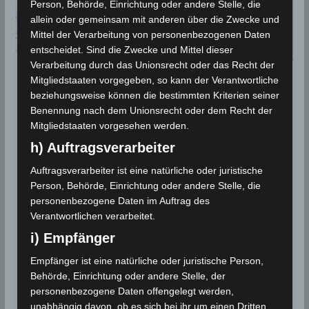
Person, Behörde, Einrichtung oder andere Stelle, die
allein oder gemeinsam mit anderen über die Zwecke und
Mittel der Verarbeitung von personenbezogenen Daten
entscheidet. Sind die Zwecke und Mittel dieser
Verarbeitung durch das Unionsrecht oder das Recht der
Mitgliedstaaten vorgegeben, so kann der Verantwortliche
BEBEN 2025
beziehungsweise können die bestimmten Kriterien seiner
17./18. Feb 2025: Mehrere
Benennung nach dem Unionsrecht oder dem Recht der
Mitgliedstaaten vorgesehen werden.
Erdstößen in verschiedenen
h) Auftragsverarbeiter
Regionen [M2.5-4.1]
Auftragsverarbeiter ist eine natürliche oder juristische
18. Februar 2025
Wettermann
914 Views
Person, Behörde, Einrichtung oder andere Stelle, die
Erdbeben
,
Gafsa
,
INM
,
Meknassy
,
Sidi Bouzid
,
personenbezogene Daten im Auftrag des
Volcanodiscovery
Verantwortlichen verarbeitet.
Tunesien, 17./18. Feb 2025: Erdbeben-
i) Empfänger
Überwachungsstationen des Meteorologischen
Empfänger ist eine natürliche oder juristische Person,
Instituts Tunesien (INM) haben am Montag, den 17.
Behörde, Einrichtung oder andere Stelle, der
Februar 2025, um 20:45 Uhr
personenbezogene Daten offengelegt werden,
unabhängig davon, ob es sich bei ihr um einen Dritten