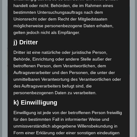
handelt oder nicht. Behörden, die im Rahmen eines
bestimmten Untersuchungsauftrags nach dem
Unionsrecht oder dem Recht der Mitgliedstaaten
möglicherweise personenbezogene Daten erhalten,
gelten jedoch nicht als Empfänger.
j) Dritter
Dritter ist eine natürliche oder juristische Person,
Behörde, Einrichtung oder andere Stelle außer der
betroffenen Person, dem Verantwortlichen, dem
Auftragsverarbeiter und den Personen, die unter der
unmittelbaren Verantwortung des Verantwortlichen oder
BEBEN 2025
des Auftragsverarbeiters befugt sind, die
personenbezogenen Daten zu verarbeiten.
6 Feb 2025: Drei weitere
k) Einwilligung
Erdbeben in den
Einwilligung ist jede von der betroffenen Person freiwillig
Gouvernoraten Gafsa und Sidi
für den bestimmten Fall in informierter Weise und
Bouzid [M2.5-2.9]
unmissverständlich abgegebene Willensbekundung in
Form einer Erklärung oder einer sonstigen eindeutigen