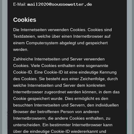
WETTERWARNUNG
E-Mail:
Warnung 26. Aug 2024:
Cookies
Gewitter, Starkregen und
Die Internetseiten verwenden Cookies. Cookies sind
Starkwind im Westen und
Textdateien, welche über einen Internetbrowser auf
Südwesten
einem Computersystem abgelegt und gespeichert
werden.
26. August 2024
Wettermann
1169 Views
Zahlreiche Internetseiten und Server verwenden
Gafsa
,
Gewitter
,
Hagel
,
INM
,
Sidi Bouzid
,
Starkregen
,
Cookies. Viele Cookies enthalten eine sogenannte
Starkwind
,
Wetterwarnung
Cookie-ID. Eine Cookie-ID ist eine eindeutige Kennung
In den Regionen des mittleren Westens und des
des Cookies. Sie besteht aus einer Zeichenfolge, durch
Südwestens werden ab Montagnachmittag, den 26.
welche Internetseiten und Server dem konkreten
Internetbrowser zugeordnet werden können, in dem das
Aug 2024, Gewitterzellen mit Regen erwartet,
Cookie gespeichert wurde. Dies ermöglicht es den
besuchten Internetseiten und Servern, den individuellen
Browser der betroffenen Person von anderen
Internetbrowsern, die andere Cookies enthalten, zu
unterscheiden. Ein bestimmter Internetbrowser kann
über die eindeutige Cookie-ID wiedererkannt und