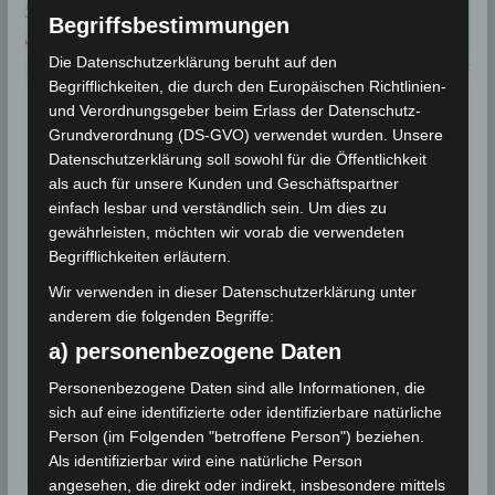
Begriffsbestimmungen
Die Datenschutzerklärung beruht auf den
Begrifflichkeiten, die durch den Europäischen Richtlinien-
und Verordnungsgeber beim Erlass der Datenschutz-
BEBEN 2025
Grundverordnung (DS-GVO) verwendet wurden. Unsere
13. März 2025: Erdbeben nahe
Datenschutzerklärung soll sowohl für die Öffentlichkeit
als auch für unsere Kunden und Geschäftspartner
El Hamma im Gouvernorat
einfach lesbar und verständlich sein. Um dies zu
Gabès [M3.3]
gewährleisten, möchten wir vorab die verwendeten
Begrifflichkeiten erläutern.
13. März 2025
Wettermann
1152 Views
Wir verwenden in dieser Datenschutzerklärung unter
Erdbeben
,
Gafsa
,
INM
,
Meknassy
,
Sidi Bouzid
,
anderem die folgenden Begriffe:
Volcanodiscovery
a) personenbezogene Daten
Erdbeben-Überwachungsstationen des
Meteorologischen Instituts Tunesien (INM) haben am
Personenbezogene Daten sind alle Informationen, die
sich auf eine identifizierte oder identifizierbare natürliche
Donnerstag, den 13. März 2025 um 19.38 Uhr, ein
Person (im Folgenden "betroffene Person") beziehen.
Erdbeben 9,2 km
Als identifizierbar wird eine natürliche Person
angesehen, die direkt oder indirekt, insbesondere mittels