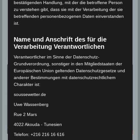
6. Februar 2025
Wettermann
1051 Views
bestätigenden Handlung, mit der die betroffene Person
Erdbeben
,
Gafsa
,
INM
,
Meknassy
,
Sidi Bouzid
,
zu verstehen gibt, dass sie mit der Verarbeitung der sie
Volcanodiscovery
betreffenden personenbezogenen Daten einverstanden
ist.
Erdbeben-Überwachungsstationen des
Meteorologischen Instituts Tunesien (INM) haben am
Name und Anschrift des für die
Donnerstag, den 6 Feb 2025, drei weitere Erdbeben
Verarbeitung Verantwortlichen
in den den Gouvernoraten
Verantwortlicher im Sinne der Datenschutz-
Grundverordnung, sonstiger in den Mitgliedstaaten der
Europäischen Union geltenden Datenschutzgesetze und
anderer Bestimmungen mit datenschutzrechtlichem
Charakter ist:
soussewetter.de
Uwe Wassenberg
Rue 2 Mars
4022 Akouda - Tunesien
Telefon: +216 216 16 616