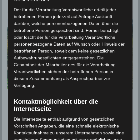
Tunesien
Der für die Verarbeitung Verantwortliche erteilt jeder
betroffenen Person jederzeit auf Anfrage Auskunft
darüber, welche personenbezogenen Daten über die
betroffene Person gespeichert sind. Ferner berichtigt
oder löscht der für die Verarbeitung Verantwortliche
personenbezogene Daten auf Wunsch oder Hinweis der
betroffenen Person, soweit dem keine gesetzlichen
Aufbewahrungspflichten entgegenstehen. Die
Gesamtheit der Mitarbeiter des für die Verarbeitung
Verantwortlichen stehen der betroffenen Person in
diesem Zusammenhang als Ansprechpartner zur
Verfügung.
FEATURED
KLIMAWANDEL
Kontaktmöglichkeit über die
Internetseite
Die Oasen von Gafsa stark vom
Klimawandel betroffen
Die Internetseite enthält aufgrund von gesetzlichen
Vorschriften Angaben, die eine schnelle elektronische
Kontaktaufnahme zu unserem Unternehmen sowie eine
18. September 2023
Wettermann
1645 Views
Dürre
,
FTDES
,
Gafsa
,
Klimawandel
,
Oasen
unmittelbare Kommunikation mit uns ermöglichen, was