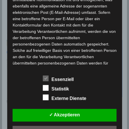
ebenfalls eine allgemeine Adresse der sogenannten
Die Oasen von Gafsa, die etwa 3.000 Hektar oder 5%
elektronischen Post (E-Mail-Adresse) umfasst. Sofern
der gesamten Oasenfläche in Tunesien umfassen,
eine betroffene Person per E-Mail oder über ein
haben erhebliche Schwierigkeiten, angesichts
Kontaktformular den Kontakt mit dem für die
Verarbeitung Verantwortlichen aufnimmt, werden die von
der betroffenen Person übermittelten
personenbezogenen Daten automatisch gespeichert.
Solche auf freiwilliger Basis von einer betroffenen Person
an den für die Verarbeitung Verantwortlichen
übermittelten personenbezogenen Daten werden für
Zwecke der Bearbeitung oder der Kontaktaufnahme zur
betroffenen Person gespeichert. Es erfolgt keine
Essenziell
Weitergabe dieser personenbezogenen Daten an Dritte.
Statistik
Kommentarfunktion im Blog auf der
Externe Dienste
Internetseite
Wir bieten den Nutzern auf einem Blog, der sich auf der
BEBEN 2023
✓ Akzeptieren
Internetseite des für die Verarbeitung Verantwortlichen
11 April 2023: Schwaches
befindet, die Möglichkeit, individuelle Kommentare zu