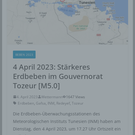
Hosting
Die von uns in Anspruch genommenen Hosting-
Leistungen dienen der Zurverfügungstellung der
folgenden Leistungen: Infrastruktur- und
Plattformdienstleistungen, Rechenkapazität,
Speicherplatz und Datenbankdienste,
Sicherheitsleistungen sowie technische
BEBEN 2023
Wartungsleistungen, die wir zum Zwecke des Betriebs
4 April 2023: Stärkeres
dieses Onlineangebotes einsetzen.
Erdbeben im Gouvernorat
Hierbei verarbeiten wir, bzw. unser Hostinganbieter
Bestandsdaten, Kontaktdaten, Inhaltsdaten,
Tozeur [M5.0]
Vertragsdaten, Nutzungsdaten, Meta- und
Kommunikationsdaten von Kunden, Interessenten und
4. April 2023
Wettermann
1647 Views
Besuchern dieses Onlineangebotes auf Grundlage
Erdbeben
,
Gafsa
,
INM
,
Redeyef
,
Tozeur
unserer berechtigten Interessen an einer effizienten und
Die Erdbeben-Überwachungsstationen des
sicheren Zurverfügungstellung dieses Onlineangebotes
Meteorologischen Instituts Tunesien (INM) haben am
gem. Art. 6 Abs. 1 lit. f DSGVO i.V.m. Art. 28 DSGVO
Dienstag, den 4 April 2023, um 17.27 Uhr Ortszeit ein
(Abschluss Auftragsverarbeitungsvertrag).