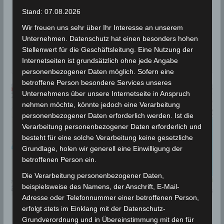
22. September 2025
Wettermann
727 Views
Stand: 07.08.2026
Erdbeben
,
Gafsa
,
INM
,
Mdhila
,
Volcanodiscovery
Wir freuen uns sehr über Ihr Interesse an unserem
Erdbeben-Überwachungsstationen haben am
Unternehmen. Datenschutz hat einen besonders hohen
Montag, den 22. Sep 2025, um 11.31 Uhr Ortszeit ein
Stellenwert für die Geschäftsleitung. Eine Nutzung der
leichtes Erdbeben der Stärke M3.3 auf der
Internetseiten ist grundsätzlich ohne jede Angabe
personenbezogener Daten möglich. Sofern eine
betroffene Person besondere Services unseres
Unternehmens über unsere Internetseite in Anspruch
nehmen möchte, könnte jedoch eine Verarbeitung
personenbezogener Daten erforderlich werden. Ist die
Verarbeitung personenbezogener Daten erforderlich und
besteht für eine solche Verarbeitung keine gesetzliche
Grundlage, holen wir generell eine Einwilligung der
betroffenen Person ein.
Die Verarbeitung personenbezogener Daten,
beispielsweise des Namens, der Anschrift, E-Mail-
Adresse oder Telefonnummer einer betroffenen Person,
erfolgt stets im Einklang mit der Datenschutz-
BEBEN 2025
Grundverordnung und in Übereinstimmung mit den für