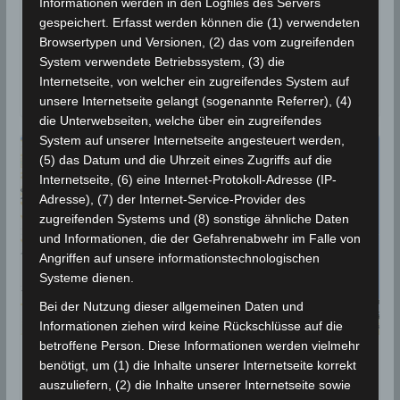
Informationen werden in den Logfiles des Servers
Die Erdbeben-Überwachungsstationen des
gespeichert. Erfasst werden können die (1) verwendeten
Meteorologischen Instituts Tunesien (INM) haben am
Browsertypen und Versionen, (2) das vom zugreifenden
System verwendete Betriebssystem, (3) die
Samstag, den 27 Jan 2024, um 22.14 Uhr Ortszeit ein
Internetseite, von welcher ein zugreifendes System auf
leichtes
unsere Internetseite gelangt (sogenannte Referrer), (4)
die Unterwebseiten, welche über ein zugreifendes
System auf unserer Internetseite angesteuert werden,
(5) das Datum und die Uhrzeit eines Zugriffs auf die
Internetseite, (6) eine Internet-Protokoll-Adresse (IP-
Adresse), (7) der Internet-Service-Provider des
zugreifenden Systems und (8) sonstige ähnliche Daten
und Informationen, die der Gefahrenabwehr im Falle von
Angriffen auf unsere informationstechnologischen
Systeme dienen.
Bei der Nutzung dieser allgemeinen Daten und
Informationen ziehen wird keine Rückschlüsse auf die
betroffene Person. Diese Informationen werden vielmehr
BEBEN 2023
benötigt, um (1) die Inhalte unserer Internetseite korrekt
auszuliefern, (2) die Inhalte unserer Internetseite sowie