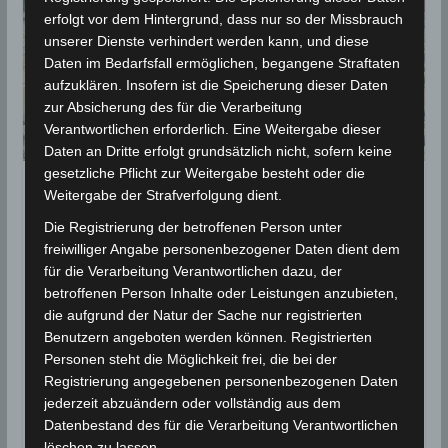
erfolgt vor dem Hintergrund, dass nur so der Missbrauch
unserer Dienste verhindert werden kann, und diese
Daten im Bedarfsfall ermöglichen, begangene Straftaten
aufzuklären. Insofern ist die Speicherung dieser Daten
zur Absicherung des für die Verarbeitung
Verantwortlichen erforderlich. Eine Weitergabe dieser
Daten an Dritte erfolgt grundsätzlich nicht, sofern keine
gesetzliche Pflicht zur Weitergabe besteht oder die
FEATURED
NACHBETRACHTUNGEN
Weitergabe der Strafverfolgung dient.
Die Hochwasserkatastrophe
Die Registrierung der betroffenen Person unter
freiwilliger Angabe personenbezogener Daten dient dem
von Redeyef (Gafsa) 2009
für die Verarbeitung Verantwortlichen dazu, der
betroffenen Person Inhalte oder Leistungen anzubieten,
24. September 2023
Wettermann
1609 Views
die aufgrund der Natur der Sache nur registrierten
Gafsa
,
Hochwasser
,
Hochwasserkatastrophe
,
L. BOUGHRARA
Benutzern angeboten werden können. Registrierten
,
M.M. REJEB
,
Redeyef
,
Tunesien
Personen steht die Möglichkeit frei, die bei der
Aufgrund von Osteuropa eindringender Kaltluft, die
Registrierung angegebenen personenbezogenen Daten
jederzeit abzuändern oder vollständig aus dem
sich über dem noch warmen Mittelmeer mit
Datenbestand des für die Verarbeitung Verantwortlichen
Feuchtigkeit angereichert hatte, bildete sich über
löschen zu lassen.