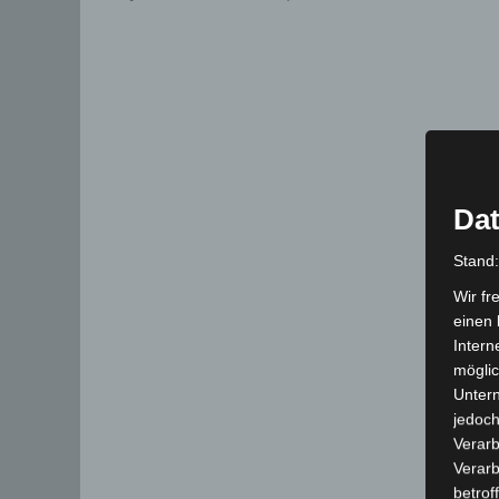
Dat
Stand
Wir fr
einen 
Intern
möglic
Unter
jedoch
Verarb
Verarb
betrof