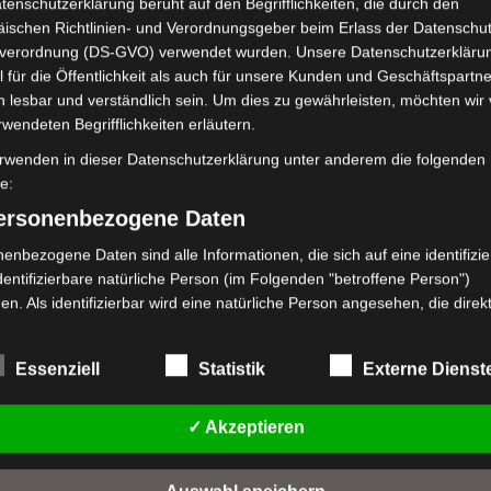
tenschutzerklärung beruht auf den Begrifflichkeiten, die durch den
ischen Richtlinien- und Verordnungsgeber beim Erlass der Datenschut
verordnung (DS-GVO) verwendet wurden. Unsere Datenschutzerklärun
 für die Öffentlichkeit als auch für unsere Kunden und Geschäftspartne
h lesbar und verständlich sein. Um dies zu gewährleisten, möchten wir
rwendeten Begrifflichkeiten erläutern.
rwenden in dieser Datenschutzerklärung unter anderem die folgenden
fe:
personenbezogene Daten
enbezogene Daten sind alle Informationen, die sich auf eine identifizie
dentifizierbare natürliche Person (im Folgenden "betroffene Person")
en. Als identifizierbar wird eine natürliche Person angesehen, die direk
kt, insbesondere mittels Zuordnung zu einer Kennung wie einem Name
 Kennnummer, zu Standortdaten, zu einer Online-Kennung oder zu ein
Essenziell
Statistik
Externe Dienst
mehreren besonderen Merkmalen, die Ausdruck der physischen,
logischen, genetischen, psychischen, wirtschaftlichen, kulturellen oder
en Identität dieser natürlichen Person sind, identifiziert werden kann.
✓ Akzeptieren
etroffene Person