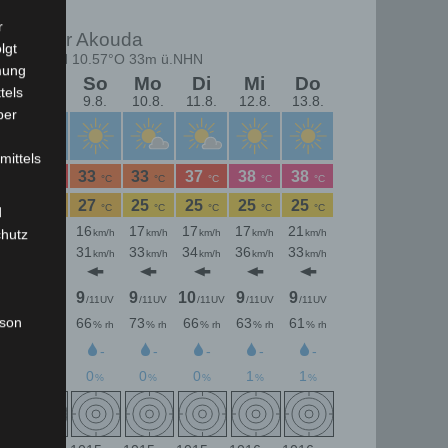
r
lgt
mung
tels
ber
mittels
d
chutz
rson