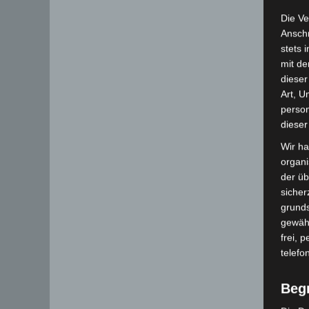
Die Ve
Anschr
stets 
mit de
dieser
Art, U
person
dieser
Wir ha
organ
der üb
sicher
grunds
gewähr
frei, 
telefo
Beg