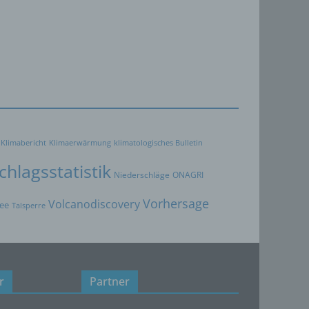
 zu
er
ten,
er
Weise,
Klimabericht
Klimaerwärmung
klimatologisches Bulletin
 werden
en und
hlagsstatistik
Niederschläge
ONAGRI
en,
rbaren
Vorhersage
Volcanodiscovery
ee
Talsperre
oder
r
Partner