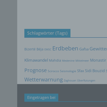
bestim
bewert
Lage, 
Aufent
vorhe
f) 
Schlagwörter (Tags)
Pseudo
auf w
Erdbeben
Gewitte
Bizerté
Béja
Gafsa
EMSC
Inform
können
Klimawandel
Monastir
Mahdia
Medenine
Mittelmeer
techni
dass d
Prognose
Sidi Bouzid
Sfax
Scirocco
Seismologie
natür
Wetterwarnung
g) V
Zaghouan
Überflutungen
Vera
Verant
Eingetragen bei
jurist
gemein