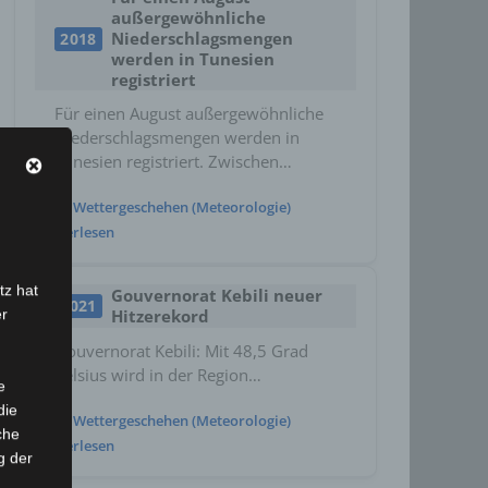
außergewöhnliche
Niederschlagsmengen
2018
werden in Tunesien
registriert
Für einen August außergewöhnliche
Niederschlagsmengen werden in
Tunesien registriert. Zwischen…
Wettergeschehen (Meteorologie)
Weiterlesen
tz hat
Gouvernorat Kebili neuer
2021
Hitzerekord
er
Gouvernorat Kebili: Mit 48,5 Grad
Celsius wird in der Region…
e
die
Wettergeschehen (Meteorologie)
che
Weiterlesen
g der