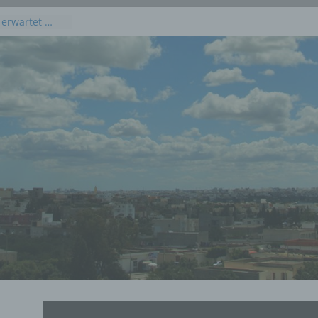
 erwartet …
kommenden
 Juli 2026
dieses
uli 2026
 Juli 2026 an
en, Osten und
rprognose für
g, 23. Juli
rprognose für
21. Juli 2026