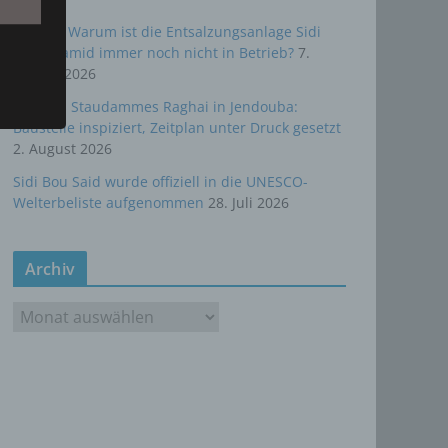
,
hen
Sousse: Warum ist die Entsalzungsanlage Sidi
Abdelhamid immer noch nicht in Betrieb?
7.
August 2026
Bau des Staudammes Raghai in Jendouba:
rte
Baustelle inspiziert, Zeitplan unter Druck gesetzt
2. August 2026
, das
as
Sidi Bou Said wurde offiziell in die UNESCO-
 oder
Welterbeliste aufgenommen
28. Juli 2026
Archiv
A
r
c
h
i
ten,
v
 um