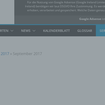
Für die Nutzung von Google Adsense (Google Ireland Limit
Ireland) benötigen wir laut DSGVO Ihre Zustimmung. Es we
erhoben, verarbeitet und gespeichert. Welche Daten gena
Google Adsense
ist
✓ Erlauben
Datensc
ARTEN
NEWS
KALENDERBLATT
GLOSSAR
SE
 2017
»
September 2017