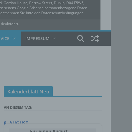
ed, Gordon House, Barrow Street, Dublin, D04 E5W5,
rden seitens Google Adsense personenbezogene Daten
u entnehmen Sie bitte den Datenschutzbedingungen.
 deaktiviert.
hutzbedingungen
RVICE
IMPRESSUM
Kalenderblatt Neu
AN DIESEM TAG:
8. AUGUST
Für einen August