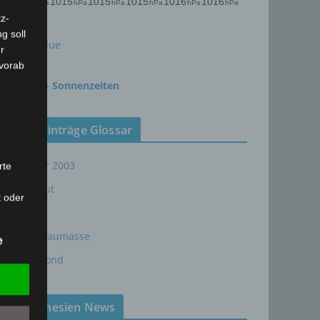
z-
g soll
meteoblue
r
 vorab
time.is - Sonnenzeiten
Neueinträge Glossar
Sommer 2003
rte
Sturmflut
t oder
AE
n, zu
em
24P/Schaumasse
e
Wolfsmond
Tunesien News