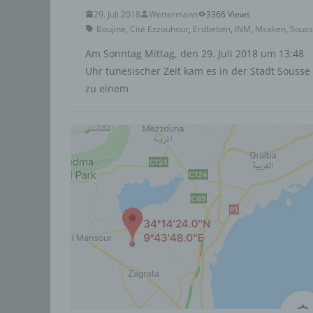
Aufent
29. Juli 2018
Wettermann
3366 Views
vorhe
Boujine
,
Cité Ezzouhour
,
Erdbeben
,
INM
,
Msaken
,
Sous
f) 
Am Sonntag Mittag, den 29. Juli 2018 um 13:48
Uhr tunesischer Zeit kam es in der Stadt Sousse
Pseudo
zu einem
auf w
Inform
können
techni
dass d
natür
g) V
Vera
Verant
jurist
gemein
person
Verarb
vorgeg