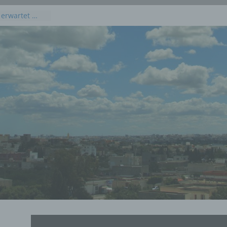
 erwartet …
kommenden
 Juli 2026
dieses
uli 2026
 Juli 2026 an
en, Osten und
rprognose für
g, 23. Juli
rprognose für
21. Juli 2026