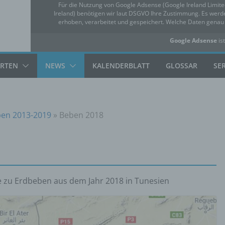
Für die Nutzung von Google Adsense (Google Ireland Limit
Ireland) benötigen wir laut DSGVO Ihre Zustimmung. Es we
erhoben, verarbeitet und gespeichert. Welche Daten gena
Google Adsense
ist
✓ Erlauben
Datensc
ARTEN
NEWS
KALENDERBLATT
GLOSSAR
SE
en 2013-2019
»
Beben 2018
e zu Erdbeben aus dem Jahr 2018 in Tunesien