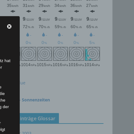
tz hat
er
meteoblue
e
die
time.is - Sonnenzeiten
che
g der
Neueinträge Glossar
r
lgt
Sommer 2003