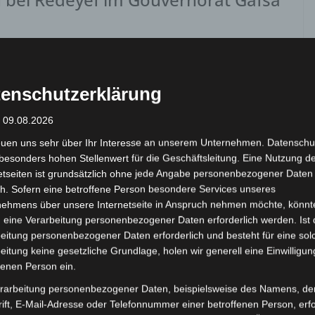
ben
,
Gafsa
,
INM
,
Redeyef
am Montag, den 3. Dezember 2018 um 12.55 Uhr lokaler Zeit
enschutzerklärung
: 09.08.2026
euen uns sehr über Ihr Interesse an unserem Unternehmen. Datenschu
besonders hohen Stellenwert für die Geschäftsleitung. Eine Nutzung d
etseiten ist grundsätzlich ohne jede Angabe personenbezogener Daten
h. Sofern eine betroffene Person besondere Services unseres
nehmens über unsere Internetseite in Anspruch nehmen möchte, könnt
 eine Verarbeitung personenbezogener Daten erforderlich werden. Ist 
eitung personenbezogener Daten erforderlich und besteht für eine sol
eitung keine gesetzliche Grundlage, holen wir generell eine Einwilligun
fenen Person ein.
rarbeitung personenbezogener Daten, beispielsweise des Namens, de
BEBEN 2018
SEISMO
ift, E-Mail-Adresse oder Telefonnummer einer betroffenen Person, erfo