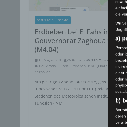
sowohl
einfac
die ve
BEBEN 2018
SEISMO
Wir ve
Erdbeben bei El Fahs im
Begrif
a) 
Gouvernorat Zaghouan
(M4.04)
Person
oder i
31. August 2018
Wettermann
3009 Views
bezieh
Bou Arada
,
El Fahs
,
Erdbeben
,
INM
,
Quballat
,
Siliana
,
indire
Zaghouan
einer
oder 
Am gestrigen Abend (30.08.2018) gegen 22.30 U
physio
tunesischer Zeit (21.30 Uhr UTC) zeichneten die
sozial
Stationen des Meteorologischen Instituts
b) b
Tunesien (INM)
Betrof
deren 
verarb