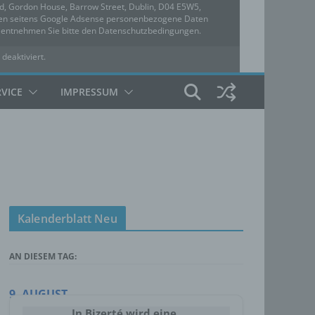
ed, Gordon House, Barrow Street, Dublin, D04 E5W5,
rden seitens Google Adsense personenbezogene Daten
u entnehmen Sie bitte den Datenschutzbedingungen.
 deaktiviert.
hutzbedingungen
RVICE
IMPRESSUM
Kalenderblatt Neu
AN DIESEM TAG:
9. AUGUST
In Bizerté wird eine