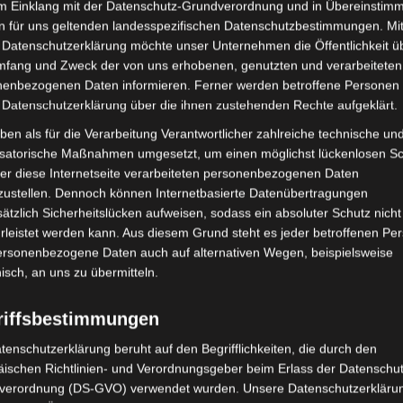
im Einklang mit der Datenschutz-Grundverordnung und in Übereinstim
Leichtes Erdbeben (M2,76)
n für uns geltenden landesspezifischen Datenschutzbestimmungen. Mit
bei Souk Jedid, Gouvernorat
 Datenschutzerklärung möchte unser Unternehmen die Öffentlichkeit ü
Sidi Bouzid
mfang und Zweck der von uns erhobenen, genutzten und verarbeiteten
enbezogenen Daten informieren. Ferner werden betroffene Personen 
 Datenschutzerklärung über die ihnen zustehenden Rechte aufgeklärt.
16. Oktober 2018
Wettermann
2803 Views
Erdbeben
,
INM
,
Sidi Bouzid
,
Souk Jedid
m
ben als für die Verarbeitung Verantwortlicher zahlreiche technische un
isatorische Maßnahmen umgesetzt, um einen möglichst lückenlosen S
Ein leichtes Erdbeben der Stärke M2,76 wurde am
er diese Internetseite verarbeiteten personenbezogenen Daten
Montag, den 15. Oktober 2018 um 20.06 Uhr
zustellen. Dennoch können Internetbasierte Datenübertragungen
lokaler Zeit im Nordwesten
ätzlich Sicherheitslücken aufweisen, sodass ein absoluter Schutz nicht
leistet werden kann. Aus diesem Grund steht es jeder betroffenen Pe
personenbezogene Daten auch auf alternativen Wegen, beispielsweise
nisch, an uns zu übermitteln.
riffsbestimmungen
tenschutzerklärung beruht auf den Begrifflichkeiten, die durch den
ischen Richtlinien- und Verordnungsgeber beim Erlass der Datenschut
verordnung (DS-GVO) verwendet wurden. Unsere Datenschutzerklärun