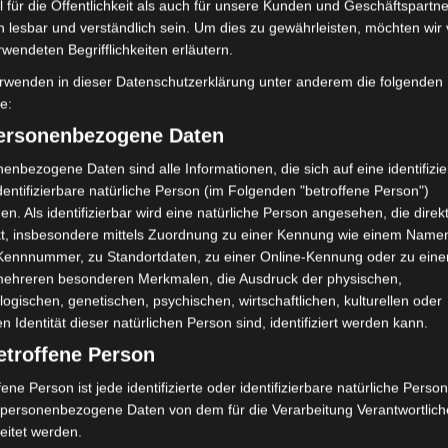
 für die Öffentlichkeit als auch für unsere Kunden und Geschäftspartne
h lesbar und verständlich sein. Um dies zu gewährleisten, möchten wir
rwendeten Begrifflichkeiten erläutern.
rwenden in dieser Datenschutzerklärung unter anderem die folgenden
fe:
personenbezogene Daten
enbezogene Daten sind alle Informationen, die sich auf eine identifizie
dentifizierbare natürliche Person (im Folgenden "betroffene Person")
en. Als identifizierbar wird eine natürliche Person angesehen, die direk
BEBEN 2018
SEISMO
kt, insbesondere mittels Zuordnung zu einer Kennung wie einem Name
Leichtes Erdbeben (M3,0) bei
 Kennnummer, zu Standortdaten, zu einer Online-Kennung oder zu ein
Skhira zwischen Sidi Bouzid
mehreren besonderen Merkmalen, die Ausdruck der physischen,
hr
logischen, genetischen, psychischen, wirtschaftlichen, kulturellen oder
und Sfax
en Identität dieser natürlichen Person sind, identifiziert werden kann.
etroffene Person
31. Juli 2018
Wettermann
2982 Views
Erdbeben
,
INM
,
Sfax
,
Sidi Bouzid
,
Skhira
fene Person ist jede identifizierte oder identifizierbare natürliche Person
Am Abend des Montag, den 30. Juli 2018 um 22.01
personenbezogene Daten von dem für die Verarbeitung Verantwortlic
eitet werden.
Uhr tunesischer Zeit kam es in dem Ort Skhira