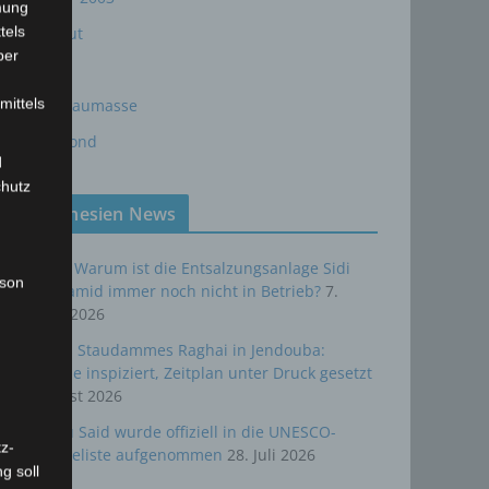
mung
tels
Sturmflut
ber
AE
mittels
24P/Schaumasse
Wolfsmond
d
chutz
Tunesien News
Sousse: Warum ist die Entsalzungsanlage Sidi
rson
Abdelhamid immer noch nicht in Betrieb?
7.
August 2026
Bau des Staudammes Raghai in Jendouba:
Baustelle inspiziert, Zeitplan unter Druck gesetzt
2. August 2026
Sidi Bou Said wurde offiziell in die UNESCO-
z-
Welterbeliste aufgenommen
28. Juli 2026
g soll