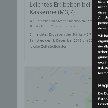
stets 
Leichtes Erdbeben bei
mit de
Kasserine (M3,7)
dieser
Art, U
2. Dezember 2018
Wettermann
2780 Views
person
Erdbeben
,
INM
,
Kasserine
,
Seismo
dieser
Ein leichtes Erdbeben der Stärke M3,7 wurde a
Wir ha
Samstag, den 1. Dezember 2018 um 20.51 Uhr
organ
lokaler Zeit südlich der
der üb
sicher
grunds
gewähr
frei, 
telefo
Beg
Die Da
Europä
Grund