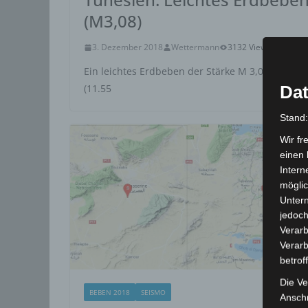
(M3,08)
3. Dezember 2018
Wettermann
3132 Views
Erdbe
Ein leichtes Erdbeben der Stärke M 3,08 wurde 
Dat
(11.55
Stand
Wir fr
einen 
Intern
möglic
Unter
jedoch
Verarb
Verarb
betrof
Die Ve
BEBEN 2018
SEISMO
Anschr