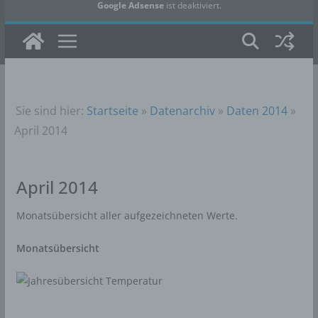
Google Adsense
ist deaktiviert.
✓ Erlauben
Datenschutzbedingungen
Sie sind hier:
Startseite
»
Datenarchiv
»
Daten 2014
»
April 2014
April 2014
Monatsübersicht aller aufgezeichneten Werte.
Monatsübersicht