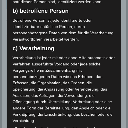
natürlichen Person sind, identifiziert werden kann.
Kalenderblatt Neu
b) betroffene Person
AN DIESEM TAG:
Betroffene Person ist jede identifizierte oder
identifizierbare natürliche Person, deren
personenbezogene Daten von dem für die Verarbeitung
8. AUGUST
Verantwortlichen verarbeitet werden.
Für einen August außergewöhnliche
Niederschlagsmengen werden in
c) Verarbeitung
2018
Tunesien registriert
Verarbeitung ist jeder mit oder ohne Hilfe automatisierter
Für einen August außergewöhnliche
Verfahren ausgeführte Vorgang oder jede solche
Niederschlagsmengen werden in Tunesien
Vorgangsreihe im Zusammenhang mit
registriert. Zwischen…
personenbezogenen Daten wie das Erheben, das
Erfassen, die Organisation, das Ordnen, die
Wettergeschehen (Meteorologie)
Weiterlesen
Speicherung, die Anpassung oder Veränderung, das
Auslesen, das Abfragen, die Verwendung, die
Offenlegung durch Übermittlung, Verbreitung oder eine
Gouvernorat Kebili neuer
2021
andere Form der Bereitstellung, den Abgleich oder die
Hitzerekord
Verknüpfung, die Einschränkung, das Löschen oder die
Gouvernorat Kebili: Mit 48,5 Grad Celsius wird
Vernichtung.
in der Region…