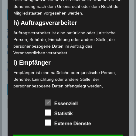
Benennung nach dem Unionsrecht oder dem Recht der
Mitgliedstaaten vorgesehen werden.
Tunesien News
h) Auftragsverarbeiter
Sousse: Warum ist die Entsalzungsanlage Sidi Abdelhamid
Auftragsverarbeiter ist eine natürliche oder juristische
immer noch nicht in Betrieb?
7. August 2026
Person, Behörde, Einrichtung oder andere Stelle, die
Bau des Staudammes Raghai in Jendouba: Baustelle
personenbezogene Daten im Auftrag des
inspiziert, Zeitplan unter Druck gesetzt
2. August 2026
Verantwortlichen verarbeitet.
i) Empfänger
Sidi Bou Said wurde offiziell in die UNESCO-Welterbeliste
aufgenommen
28. Juli 2026
Empfänger ist eine natürliche oder juristische Person,
Behörde, Einrichtung oder andere Stelle, der
personenbezogene Daten offengelegt werden,
Archiv
unabhängig davon, ob es sich bei ihr um einen Dritten
handelt oder nicht. Behörden, die im Rahmen eines
A
Essenziell
bestimmten Untersuchungsauftrags nach dem
r
Unionsrecht oder dem Recht der Mitgliedstaaten
Statistik
c
möglicherweise personenbezogene Daten erhalten,
Externe Dienste
h
gelten jedoch nicht als Empfänger.
i
j) Dritter