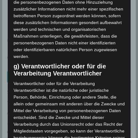
die personenbezogenen Daten ohne Hinzuziehung
zusätzlicher Informationen nicht mehr einer spezifischen
betroffenen Person zugeordnet werden können, sofern
diese zusätzlichen Informationen gesondert aufbewahrt
werden und technischen und organisatorischen
Maßnahmen unterliegen, die gewährleisten, dass die
meteoblue
personenbezogenen Daten nicht einer identifizierten
oder identifizierbaren natürlichen Person zugewiesen
werden.
time.is - Sonnenzeiten
g) Verantwortlicher oder für die
Verarbeitung Verantwortlicher
Neueinträge Glossar
Verantwortlicher oder für die Verarbeitung
Verantwortlicher ist die natürliche oder juristische
Sommer 2003
Person, Behörde, Einrichtung oder andere Stelle, die
Sturmflut
allein oder gemeinsam mit anderen über die Zwecke und
Mittel der Verarbeitung von personenbezogenen Daten
AE
entscheidet. Sind die Zwecke und Mittel dieser
24P/Schaumasse
Verarbeitung durch das Unionsrecht oder das Recht der
Mitgliedstaaten vorgegeben, so kann der Verantwortliche
Wolfsmond
beziehungsweise können die bestimmten Kriterien seiner