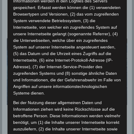
Informationen werden in den Logfiles des Servers
In einigen Gouvernoraten gab es in den letzten 24
gespeichert. Erfasst werden können die (1) verwendeten
Browsertypen und Versionen, (2) das vom zugreifenden
Stunden zwischen Sonntag, den 26 April 2020, 7 Uhr
System verwendete Betriebssystem, (3) die
und Montag,
Internetseite, von welcher ein zugreifendes System auf
unsere Internetseite gelangt (sogenannte Referrer), (4)
die Unterwebseiten, welche über ein zugreifendes
System auf unserer Internetseite angesteuert werden,
(5) das Datum und die Uhrzeit eines Zugriffs auf die
Internetseite, (6) eine Internet-Protokoll-Adresse (IP-
Adresse), (7) der Internet-Service-Provider des
zugreifenden Systems und (8) sonstige ähnliche Daten
und Informationen, die der Gefahrenabwehr im Falle von
Angriffen auf unsere informationstechnologischen
Systeme dienen.
Bei der Nutzung dieser allgemeinen Daten und
Informationen ziehen wird keine Rückschlüsse auf die
NACHBETRACHTUNGEN
betroffene Person. Diese Informationen werden vielmehr
benötigt, um (1) die Inhalte unserer Internetseite korrekt
Niederschläge im Gouvernorat
auszuliefern, (2) die Inhalte unserer Internetseite sowie