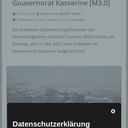
Gouvernorat Kasserine [M3.0]
15. Mai 2022
Wettermann
3781 Views
Erdbeben
,
Feriana
,
Kasserine
,
Seismologie
Die Erdbeben-Überwachungsstationen des
Meteorologischen Instituts Tunesien (INM) haben am
Sonntag, den 15 Mai 2022 zwei Erdbeben im
Gouvernorat Kasserine aufgezeichnet.
Datenschutzerklärung