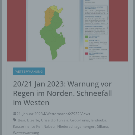
WETTERWARNUNG
20/21 Jan 2023: Warnung vor
Regen im Norden. Schneefall
im Westen
21. Januar 2023
Wettermann
2932 Views
Béja
,
Bizerté
,
Crise Up Tunisia
,
Groß-Tunis
,
Jendouba
,
Kasserine
,
Le Kef
,
Nabeul
,
Niederschlagsmengen
,
Siliana
,
Wetterwarnung