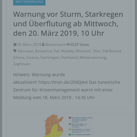
oder gelöscht.
WETTERWARNUNG
Warnung vor Sturm, Starkregen
Rechte der betroffenen Person
und Überflutung ab Mittwoch,
a) Recht auf Bestätigung
den 20. März 2019, 10 Uhr
Jede betroffene Person hat das vom Europäischen
Richtlinien- und Verordnungsgeber eingeräumte Recht,
18. März 2019
Wettermann
3529 Views
von dem für die Verarbeitung Verantwortlichen eine
Kairouan
,
Kasserine
,
Kef
,
Mahdia
,
Monastir
,
Sfax
,
Sidi Bouzid
,
Bestätigung darüber zu verlangen, ob sie betreffende
Siliana
,
Sousse
,
Starkregen
,
Starkwind
,
Wetterwarnung
,
Zaghouan
personenbezogene Daten verarbeitet werden. Möchte
eine betroffene Person dieses Bestätigungsrecht in
Hinweis: Warnung wurde
Anspruch nehmen, kann sie sich hierzu jederzeit an
aktualisiert! https://tnsn.de/2FdQAvt Das tunesische
einen Mitarbeiter des für die Verarbeitung
Zentrum für Krisenmanagement warnt mit einer
Verantwortlichen wenden.
Meldung vom 18. März 2019 , 14:35 Uhr
b) Recht auf Auskunft
Jede von der Verarbeitung personenbezogener Daten
betroffene Person hat das vom Europäischen Richtlinien-
und Verordnungsgeber gewährte Recht, jederzeit von
dem für die Verarbeitung Verantwortlichen unentgeltliche