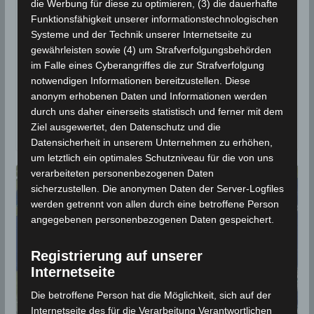
Kasserine sorgen für Störungen
die Werbung für diese zu optimieren, (3) die dauerhafte
Funktionsfähigkeit unserer informationstechnologischen
beim Straßenverkehr
Systeme und der Technik unserer Internetseite zu
gewährleisten sowie (4) um Strafverfolgungsbehörden
20. August 2019
Wettermann
3135 Views
im Falle eines Cyberangriffes die zur Strafverfolgung
Gewitter
,
Kasserine
,
Starkregen
,
Überflutungen
notwendigen Informationen bereitzustellen. Diese
Starke Niederschläge in der vergangenen Nacht (2 –
anonym erhobenen Daten und Informationen werden
15 Liter/m2) und am heutigen Dienstag, den 20.
durch uns daher einerseits statistisch und ferner mit dem
August 2019 haben im
Ziel ausgewertet, den Datenschutz und die
Datensicherheit in unserem Unternehmen zu erhöhen,
um letztlich ein optimales Schutzniveau für die von uns
verarbeiteten personenbezogenen Daten
sicherzustellen. Die anonymen Daten der Server-Logfiles
werden getrennt von allen durch eine betroffene Person
angegebenen personenbezogenen Daten gespeichert.
Registrierung auf unserer
Internetseite
Die betroffene Person hat die Möglichkeit, sich auf der
Internetseite des für die Verarbeitung Verantwortlichen