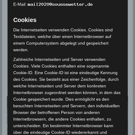
E-Mail:
Niederschlagsmengen
Tunesien: Do, 3 Sep – Fr, 4 Sep
Cookies
2020, 7 Uhr
Die Internetseiten verwenden Cookies. Cookies sind
Textdateien, welche über einen Internetbrowser auf
4. September 2020
Wettermann
1882 Views
einem Computersystem abgelegt und gespeichert
Gabés
,
INM
,
Kasserine
,
Niederschlagsmengen
,
werden.
Niederschlagsstatistik
,
Statistik
Zahlreiche Internetseiten und Server verwenden
In den vergangenen 24 Stunden zwischen
Cookies. Viele Cookies enthalten eine sogenannte
Donnerstag, 3 Sep und Freitag, 4 Sep 2020, 7 Uhr,
Cookie-ID. Eine Cookie-ID ist eine eindeutige Kennung
des Cookies. Sie besteht aus einer Zeichenfolge, durch
kam es insbesondere in
welche Internetseiten und Server dem konkreten
Internetbrowser zugeordnet werden können, in dem das
Cookie gespeichert wurde. Dies ermöglicht es den
besuchten Internetseiten und Servern, den individuellen
Browser der betroffenen Person von anderen
Internetbrowsern, die andere Cookies enthalten, zu
unterscheiden. Ein bestimmter Internetbrowser kann
über die eindeutige Cookie-ID wiedererkannt und