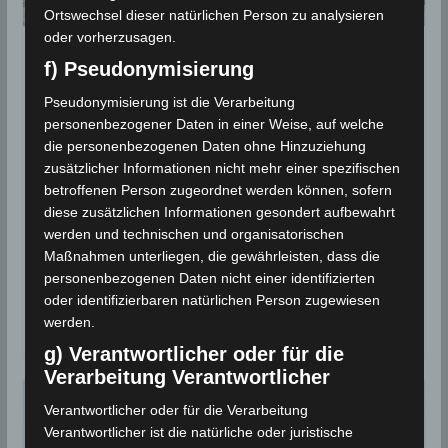
Ortswechsel dieser natürlichen Person zu analysieren
oder vorherzusagen.
STATISTIK 2020
f) Pseudonymisierung
Niederschlagsmengen
Pseudonymisierung ist die Verarbeitung
Tunesien: Fr, 25 Dez – Sa, 26
personenbezogener Daten in einer Weise, auf welche
die personenbezogenen Daten ohne Hinzuziehung
Dez 2020
zusätzlicher Informationen nicht mehr einer spezifischen
betroffenen Person zugeordnet werden können, sofern
26. Dezember 2020
Wettermann
2613 Views
diese zusätzlichen Informationen gesondert aufbewahrt
INM
,
Kasserine
,
Niederschlagsmengen
,
Niederschlagsstatistik
werden und technischen und organisatorischen
,
Schnee
,
Statistik
Maßnahmen unterliegen, die gewährleisten, dass die
Einwohner der Stadt Kasserine wachten an diesem
personenbezogenen Daten nicht einer identifizierten
Samstag, den 26 Dez 2020 im Schnee auf. Nach
oder identifizierbaren natürlichen Person zugewiesen
werden.
Angaben des Nationalen Instituts
g) Verantwortlicher oder für die
Verarbeitung Verantwortlicher
Verantwortlicher oder für die Verarbeitung
Verantwortlicher ist die natürliche oder juristische