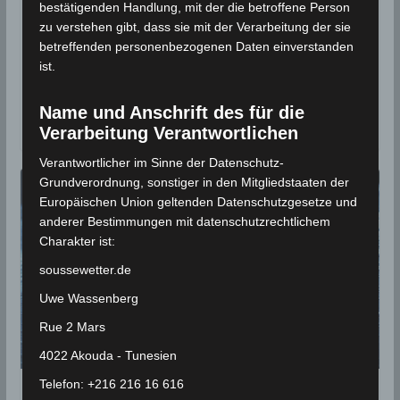
bestätigenden Handlung, mit der die betroffene Person
21. September 2020
Wettermann
2151 Views
INM
,
Kasserine
,
Niederschlagsmengen
,
Niederschlagsstatistik
zu verstehen gibt, dass sie mit der Verarbeitung der sie
,
Sidi Bouzid
,
Statistik
betreffenden personenbezogenen Daten einverstanden
ist.
In den vergangenen 24 Stunden zwischen Sonntag,
den 20 Sep und Montag, den 21 Sep 2020, 7 Uhr kam
Name und Anschrift des für die
es
Verarbeitung Verantwortlichen
Verantwortlicher im Sinne der Datenschutz-
Grundverordnung, sonstiger in den Mitgliedstaaten der
Europäischen Union geltenden Datenschutzgesetze und
anderer Bestimmungen mit datenschutzrechtlichem
Charakter ist:
soussewetter.de
Uwe Wassenberg
Rue 2 Mars
4022 Akouda - Tunesien
Telefon: +216 216 16 616
STATISTIK 2020