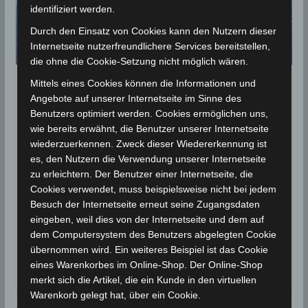
identifiziert werden.
Durch den Einsatz von Cookies kann den Nutzern dieser
Internetseite nutzerfreundlichere Services bereitstellen,
die ohne die Cookie-Setzung nicht möglich wären.
Mittels eines Cookies können die Informationen und
STATISTIK 2020
Angebote auf unserer Internetseite im Sinne des
Niederschlagsmengen
Benutzers optimiert werden. Cookies ermöglichen uns,
wie bereits erwähnt, die Benutzer unserer Internetseite
Tunesien: Fr., 29.05.2020 – Sa.,
wiederzuerkennen. Zweck dieser Wiedererkennung ist
30.05.2020, 7 Uhr
es, den Nutzern die Verwendung unserer Internetseite
zu erleichtern. Der Benutzer einer Internetseite, die
30. Mai 2020
Wettermann
2496 Views
Cookies verwendet, muss beispielsweise nicht bei jedem
INM
,
Kairouan
,
Kasserine
,
Niederschlagsmengen
,
Besuch der Internetseite erneut seine Zugangsdaten
Niederschlagsstatistik
,
Sidi Bouzid
,
Statistik
eingeben, weil dies von der Internetseite und dem auf
dem Computersystem des Benutzers abgelegten Cookie
In den vergangenen 24 Stunden zwischen Freitag,
übernommen wird. Ein weiteres Beispiel ist das Cookie
den 29. Mai 2020, 7 Uhr und Samstag, den 30. Mai
eines Warenkorbes im Online-Shop. Der Online-Shop
2020, 7
merkt sich die Artikel, die ein Kunde in den virtuellen
Warenkorb gelegt hat, über ein Cookie.