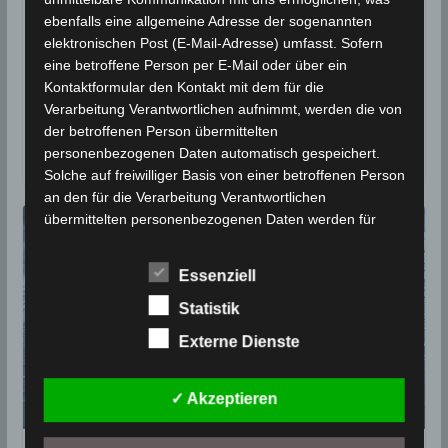
ebenfalls eine allgemeine Adresse der sogenannten
1. Mai 2019
Wettermann
2238 Views
elektronischen Post (E-Mail-Adresse) umfasst. Sofern
INM
,
Kasserine
,
Niederschlagsmengen
,
Niederschlagsstatistik
eine betroffene Person per E-Mail oder über ein
,
Statistik
Kontaktformular den Kontakt mit dem für die
In den vergangenen 24 Stunden zwischen Dienstag,
Verarbeitung Verantwortlichen aufnimmt, werden die von
den 30. April 2019, 7 Uhr und Mittwoch, den 1. Mai
der betroffenen Person übermittelten
2019, 7
personenbezogenen Daten automatisch gespeichert.
Solche auf freiwilliger Basis von einer betroffenen Person
an den für die Verarbeitung Verantwortlichen
übermittelten personenbezogenen Daten werden für
Zwecke der Bearbeitung oder der Kontaktaufnahme zur
betroffenen Person gespeichert. Es erfolgt keine
Essenziell
Weitergabe dieser personenbezogenen Daten an Dritte.
Statistik
Kommentarfunktion im Blog auf der
Externe Dienste
Internetseite
Wir bieten den Nutzern auf einem Blog, der sich auf der
✓ Akzeptieren
Internetseite des für die Verarbeitung Verantwortlichen
befindet, die Möglichkeit, individuelle Kommentare zu