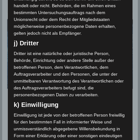
2020, erwartet, kündigt das Nationale Institut
handelt oder nicht. Behörden, die im Rahmen eines
bestimmten Untersuchungsauftrags nach dem
Unionsrecht oder dem Recht der Mitgliedstaaten
möglicherweise personenbezogene Daten erhalten,
gelten jedoch nicht als Empfänger.
j) Dritter
Dritter ist eine natürliche oder juristische Person,
Behörde, Einrichtung oder andere Stelle außer der
betroffenen Person, dem Verantwortlichen, dem
Auftragsverarbeiter und den Personen, die unter der
unmittelbaren Verantwortung des Verantwortlichen oder
des Auftragsverarbeiters befugt sind, die
personenbezogenen Daten zu verarbeiten.
STATISTIK 2020
k) Einwilligung
Niederschlagsmengen
Einwilligung ist jede von der betroffenen Person freiwillig
Tunesien: So, 20 Sep – Mo, 21
für den bestimmten Fall in informierter Weise und
Sep 2020, 7 Uhr
unmissverständlich abgegebene Willensbekundung in
Form einer Erklärung oder einer sonstigen eindeutigen