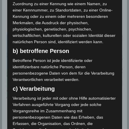
Zuordnung zu einer Kennung wie einem Namen, zu
Das Nationale Institut für Meteorologie (INM) teilte
einer Kennnummer, zu Standortdaten, zu einer Online-
mit, dass die am Samstag, den 31 Juli 2021 an
Kennung oder zu einem oder mehreren besonderen
zwanzig Standorten gemessenen
Merkmalen, die Ausdruck der physischen,
physiologischen, genetischen, psychischen,
wirtschaftlichen, kulturellen oder sozialen Identität dieser
natürlichen Person sind, identifiziert werden kann.
b) betroffene Person
Betroffene Person ist jede identifizierte oder
identifizierbare natürliche Person, deren
personenbezogene Daten von dem für die Verarbeitung
Verantwortlichen verarbeitet werden.
c) Verarbeitung
Verarbeitung ist jeder mit oder ohne Hilfe automatisierter
Verfahren ausgeführte Vorgang oder jede solche
BEBEN 2021
Vorgangsreihe im Zusammenhang mit
14 Juni 2021: Erdbeben in den
personenbezogenen Daten wie das Erheben, das
Erfassen, die Organisation, das Ordnen, die
Gouvernoraten Kasserine