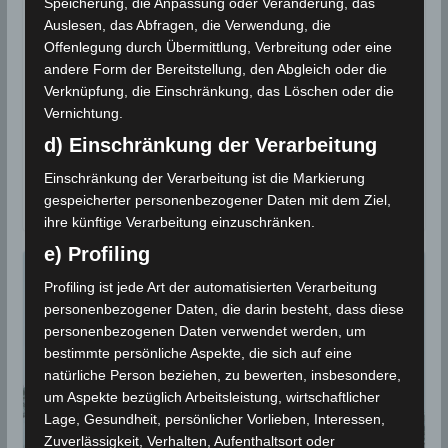
Speicherung, die Anpassung oder Veränderung, das
[M3.22] und Nabeul [M3.0]
Auslesen, das Abfragen, die Verwendung, die
Offenlegung durch Übermittlung, Verbreitung oder eine
14. Juni 2021
Wettermann
5546 Views
andere Form der Bereitstellung, den Abgleich oder die
Cap Bon
,
Erdbeben
,
INM
,
Kasserine
,
Nabeul
,
Seismologie
Verknüpfung, die Einschränkung, das Löschen oder die
Vernichtung.
Die Erdbeben-Überwachungsstationen des
d) Einschränkung der Verarbeitung
Nationalen Instituts für Meteorologie (INM) und des
EMSC haben am Montag, den 14 Juni 2021 zwei
Einschränkung der Verarbeitung ist die Markierung
Erdbeben
gespeicherter personenbezogener Daten mit dem Ziel,
ihre künftige Verarbeitung einzuschränken.
e) Profiling
Profiling ist jede Art der automatisierten Verarbeitung
personenbezogener Daten, die darin besteht, dass diese
personenbezogenen Daten verwendet werden, um
bestimmte persönliche Aspekte, die sich auf eine
natürliche Person beziehen, zu bewerten, insbesondere,
um Aspekte bezüglich Arbeitsleistung, wirtschaftlicher
Lage, Gesundheit, persönlicher Vorlieben, Interessen,
Zuverlässigkeit, Verhalten, Aufenthaltsort oder