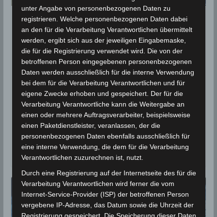
unter Angabe von personenbezogenen Daten zu
registrieren. Welche personenbezogenen Daten dabei
STATISTIK 2019
an den für die Verarbeitung Verantwortlichen übermittelt
Niederschlagsmengen
werden, ergibt sich aus der jeweiligen Eingabemaske,
die für die Registrierung verwendet wird. Die von der
Tunesien: Do., 18.07.2019, 7
betroffenen Person eingegebenen personenbezogenen
Uhr – Fr., 19.07.2019, 7 Uhr
Daten werden ausschließlich für die interne Verwendung
bei dem für die Verarbeitung Verantwortlichen und für
19. Juli 2019
Wettermann
2778 Views
eigene Zwecke erhoben und gespeichert. Der für die
INM
,
Kairouan
,
Kasserine
,
Niederschlagsmengen
,
Verarbeitung Verantwortliche kann die Weitergabe an
Niederschlagsstatistik
,
Statistik
,
Zaghouan
einen oder mehrere Auftragsverarbeiter, beispielsweise
einen Paketdienstleister, veranlassen, der die
Eine Gewitterzelle (siehe Titelbild, aufgenommen
personenbezogenen Daten ebenfalls ausschließlich für
gegen 18 Uhr) hat am späten Nachmittag, des
eine interne Verwendung, die dem für die Verarbeitung
Donnerstag, den 18. Juli 2019 in einigen
Verantwortlichen zuzurechnen ist, nutzt.
Durch eine Registrierung auf der Internetseite des für die
Verarbeitung Verantwortlichen wird ferner die vom
Internet-Service-Provider (ISP) der betroffenen Person
vergebene IP-Adresse, das Datum sowie die Uhrzeit der
Registrierung gespeichert. Die Speicherung dieser Daten