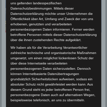
uns geltenden landesspezifischen
Datenschutzbestimmungen. Mittels dieser
Datenschutzerklärung möchte unser Unternehmen die
Öffentlichkeit über Art, Umfang und Zweck der von uns
erhobenen, genutzten und verarbeiteten
personenbezogenen Daten informieren. Ferner werden
betroffene Personen mittels dieser Datenschutzerklärung
über die ihnen zustehenden Rechte aufgeklärt.
KLIMA
NACHBETRACHTUNGEN
Wir haben als für die Verarbeitung Verantwortlicher
Juni 2021, der wärmste jemals
zahlreiche technische und organisatorische Maßnahmen
aufgezeichnete Monat seit
umgesetzt, um einen möglichst lückenlosen Schutz der
1950
über diese Internetseite verarbeiteten
personenbezogenen Daten sicherzustellen. Dennoch
20. August 2021
Wettermann
2007 Views
können Internetbasierte Datenübertragungen
Bulletin
,
Hitzerekord
,
INM
,
Juni 2021
,
Kasserine
,
grundsätzlich Sicherheitslücken aufweisen, sodass ein
klimatologisches Bulletin
,
Mahdia
,
Tataouine
,
Zaghouan
absoluter Schutz nicht gewährleistet werden kann. Aus
diesem Grund steht es jeder betroffenen Person frei,
Der Juni 2021 war mit einer positiven Anomalie von
personenbezogene Daten auch auf alternativen Wegen,
2,98°C der wärmste in Tunesien aufgezeichnete
beispielsweise telefonisch, an uns zu übermitteln.
Monat seit 1950, sagte das