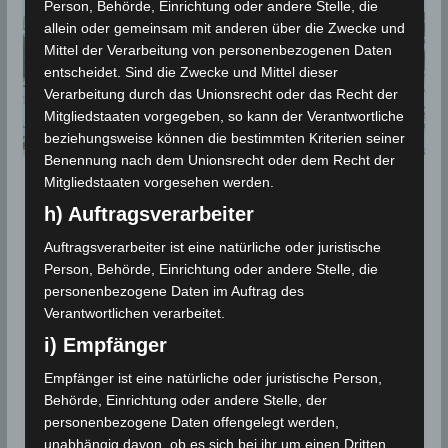
Person, Behörde, Einrichtung oder andere Stelle, die
allein oder gemeinsam mit anderen über die Zwecke und
Mittel der Verarbeitung von personenbezogenen Daten
entscheidet. Sind die Zwecke und Mittel dieser
Verarbeitung durch das Unionsrecht oder das Recht der
Mitgliedstaaten vorgegeben, so kann der Verantwortliche
beziehungsweise können die bestimmten Kriterien seiner
Benennung nach dem Unionsrecht oder dem Recht der
Mitgliedstaaten vorgesehen werden.
PROGNOSEN
h) Auftragsverarbeiter
25 Dez 2020: Rückgang der
Auftragsverarbeiter ist eine natürliche oder juristische
Temperaturen und Schnee in
Person, Behörde, Einrichtung oder andere Stelle, die
den Höhenlagen
personenbezogene Daten im Auftrag des
Verantwortlichen verarbeitet.
24. Dezember 2020
Wettermann
2487 Views
i) Empfänger
Jendouba
,
Kasserine
,
Kef
,
Schneefall
,
Siliana
,
Temperaturrückgang
Empfänger ist eine natürliche oder juristische Person,
Behörde, Einrichtung oder andere Stelle, der
Ein bemerkenswerter Rückgang der Temperaturen
personenbezogene Daten offengelegt werden,
wird ab dem Nachmittag des Freitag, den 25 Dez
unabhängig davon, ob es sich bei ihr um einen Dritten