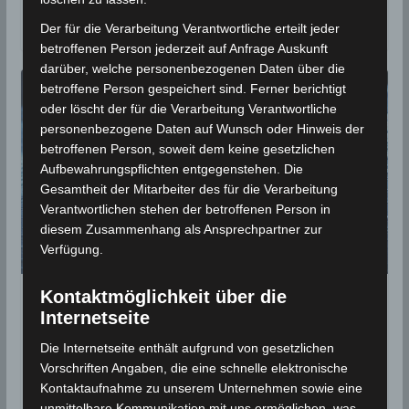
Niederschläge. In Kasserine, wo es derzeit in
Der für die Verarbeitung Verantwortliche erteilt jeder
betroffenen Person jederzeit auf Anfrage Auskunft
darüber, welche personenbezogenen Daten über die
betroffene Person gespeichert sind. Ferner berichtigt
oder löscht der für die Verarbeitung Verantwortliche
personenbezogene Daten auf Wunsch oder Hinweis der
betroffenen Person, soweit dem keine gesetzlichen
Aufbewahrungspflichten entgegenstehen. Die
Gesamtheit der Mitarbeiter des für die Verarbeitung
Verantwortlichen stehen der betroffenen Person in
diesem Zusammenhang als Ansprechpartner zur
Verfügung.
Kontaktmöglichkeit über die
STATISTIK 2019
Internetseite
Niederschlagsmengen
Die Internetseite enthält aufgrund von gesetzlichen
Tunesien: Di., 30.04.2019, 7 Uhr
Vorschriften Angaben, die eine schnelle elektronische
Kontaktaufnahme zu unserem Unternehmen sowie eine
bis Mi., 01.05.2019, 7 Uhr
unmittelbare Kommunikation mit uns ermöglichen, was