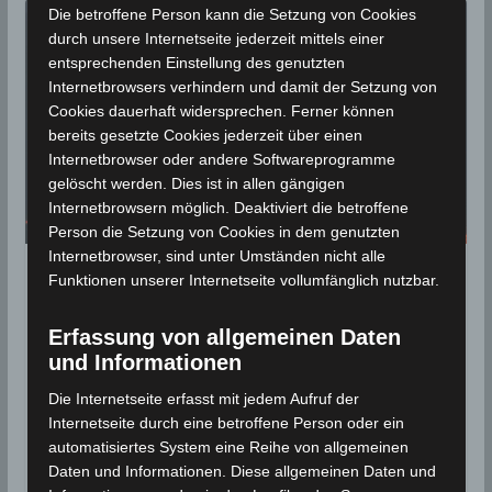
Die betroffene Person kann die Setzung von Cookies
durch unsere Internetseite jederzeit mittels einer
entsprechenden Einstellung des genutzten
Internetbrowsers verhindern und damit der Setzung von
Cookies dauerhaft widersprechen. Ferner können
bereits gesetzte Cookies jederzeit über einen
Internetbrowser oder andere Softwareprogramme
gelöscht werden. Dies ist in allen gängigen
Internetbrowsern möglich. Deaktiviert die betroffene
Person die Setzung von Cookies in dem genutzten
Internetbrowser, sind unter Umständen nicht alle
Funktionen unserer Internetseite vollumfänglich nutzbar.
STATISTIK 2020
Niederschlagsmengen
Erfassung von allgemeinen Daten
Tunesien: So, 26 April – Mo, 27
und Informationen
April 2020, 7 Uhr
Die Internetseite erfasst mit jedem Aufruf der
Internetseite durch eine betroffene Person oder ein
27. April 2020
Wettermann
3365 Views
automatisiertes System eine Reihe von allgemeinen
INM
,
Kasserine
,
Kef
,
Niederschlagsmengen
,
Daten und Informationen. Diese allgemeinen Daten und
Niederschlagsstatistik
,
Siliana
,
Statistik