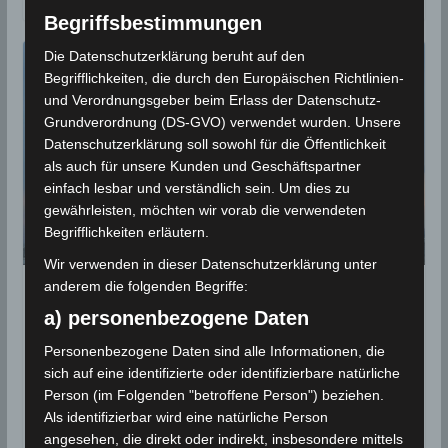
Begriffsbestimmungen
Die Datenschutzerklärung beruht auf den
Begrifflichkeiten, die durch den Europäischen Richtlinien-
und Verordnungsgeber beim Erlass der Datenschutz-
Grundverordnung (DS-GVO) verwendet wurden. Unsere
Datenschutzerklärung soll sowohl für die Öffentlichkeit
als auch für unsere Kunden und Geschäftspartner
einfach lesbar und verständlich sein. Um dies zu
gewährleisten, möchten wir vorab die verwendeten
Begrifflichkeiten erläutern.
Wir verwenden in dieser Datenschutzerklärung unter
anderem die folgenden Begriffe:
NACHBETRACHTUNGEN
a) personenbezogene Daten
Sa, 31 Juli 2021: Starke Gewitter
Personenbezogene Daten sind alle Informationen, die
nach Hitzetag
sich auf eine identifizierte oder identifizierbare natürliche
Person (im Folgenden "betroffene Person") beziehen.
31. Juli 2021
Wettermann
2182 Views
Als identifizierbar wird eine natürliche Person
Gewitter
,
Hitze
,
INM
,
Kasserine
,
Nachbetrachtungen
angesehen, die direkt oder indirekt, insbesondere mittels