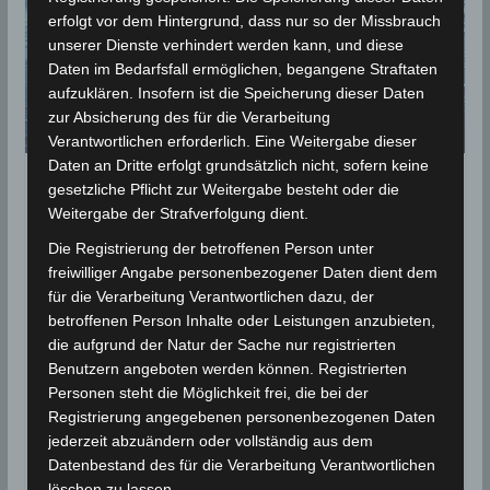
erfolgt vor dem Hintergrund, dass nur so der Missbrauch
unserer Dienste verhindert werden kann, und diese
Daten im Bedarfsfall ermöglichen, begangene Straftaten
aufzuklären. Insofern ist die Speicherung dieser Daten
zur Absicherung des für die Verarbeitung
Verantwortlichen erforderlich. Eine Weitergabe dieser
Daten an Dritte erfolgt grundsätzlich nicht, sofern keine
gesetzliche Pflicht zur Weitergabe besteht oder die
NACHBETRACHTUNGEN
STATISTIK 2019
Weitergabe der Strafverfolgung dient.
Niederschlagsmengen
Die Registrierung der betroffenen Person unter
Tunesien: Mo., 08.07.2019, 7
freiwilliger Angabe personenbezogener Daten dient dem
Uhr – Di., 09.07.2019, 7 Uhr
für die Verarbeitung Verantwortlichen dazu, der
betroffenen Person Inhalte oder Leistungen anzubieten,
(Video)
die aufgrund der Natur der Sache nur registrierten
Benutzern angeboten werden können. Registrierten
9. Juli 2019
Wettermann
2918 Views
Personen steht die Möglichkeit frei, die bei der
Gewitter
,
Kasserine
,
Niederschlagsmengen
,
Registrierung angegebenen personenbezogenen Daten
Niederschlagsstatistik
,
Siliana
,
Statistik
jederzeit abzuändern oder vollständig aus dem
Am Montag gab es in verschiedenen westlichen und
Datenbestand des für die Verarbeitung Verantwortlichen
zentralen Regionen Tunesiens teils gewittrige
löschen zu lassen.