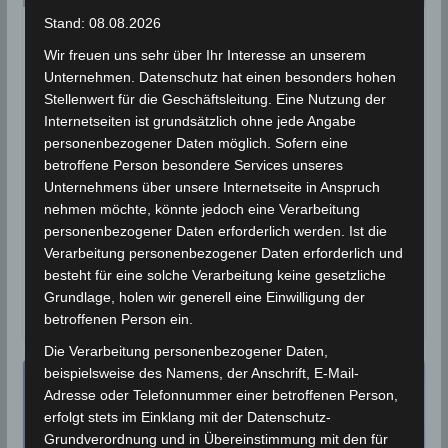
Stand: 08.08.2026
STATISTIK 2021
Wir freuen uns sehr über Ihr Interesse an unserem
Niederschlagsmengen
Unternehmen. Datenschutz hat einen besonders hohen
Stellenwert für die Geschäftsleitung. Eine Nutzung der
Tunesien: Mo, 6 Dez – Di, 7 Dez
Internetseiten ist grundsätzlich ohne jede Angabe
2021, 7 Uhr
personenbezogener Daten möglich. Sofern eine
betroffene Person besondere Services unseres
7. Dezember 2021
Wettermann
1815 Views
Unternehmens über unsere Internetseite in Anspruch
INM
,
Kasserine
,
Kef
,
Niederschlagsmengen
,
nehmen möchte, könnte jedoch eine Verarbeitung
Niederschlagsstatistik
,
Schnee
,
Siliana
,
Statistik
personenbezogener Daten erforderlich werden. Ist die
Verarbeitung personenbezogener Daten erforderlich und
In den letzten 24 Stunden zwischen Montag, den 6
besteht für eine solche Verarbeitung keine gesetzliche
Dez und Dienstag, den 7 Dez 2021 wurden in den
Grundlage, holen wir generell eine Einwilligung der
Gouvernoraten
betroffenen Person ein.
Die Verarbeitung personenbezogener Daten,
beispielsweise des Namens, der Anschrift, E-Mail-
Adresse oder Telefonnummer einer betroffenen Person,
erfolgt stets im Einklang mit der Datenschutz-
Grundverordnung und in Übereinstimmung mit den für