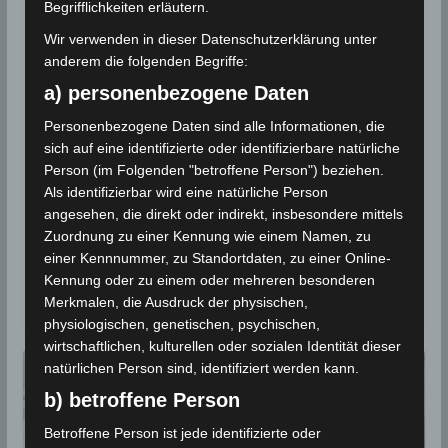
Begrifflichkeiten erläutern.
STATISTIK 2021
Wir verwenden in dieser Datenschutzerklärung unter
anderem die folgenden Begriffe:
Niederschlagsmengen
a) personenbezogene Daten
Tunesien: Mo, 6 Dez – Di, 7 Dez
2021, 7 Uhr
Personenbezogene Daten sind alle Informationen, die
sich auf eine identifizierte oder identifizierbare natürliche
Person (im Folgenden "betroffene Person") beziehen.
7. Dezember 2021
Wettermann
1816 Views
INM
,
Kasserine
,
Kef
,
Niederschlagsmengen
,
Als identifizierbar wird eine natürliche Person
Niederschlagsstatistik
,
Schnee
,
Siliana
,
Statistik
angesehen, die direkt oder indirekt, insbesondere mittels
Zuordnung zu einer Kennung wie einem Namen, zu
In den letzten 24 Stunden zwischen Montag, den 6
einer Kennnummer, zu Standortdaten, zu einer Online-
Dez und Dienstag, den 7 Dez 2021 wurden in den
Kennung oder zu einem oder mehreren besonderen
Gouvernoraten
Merkmalen, die Ausdruck der physischen,
physiologischen, genetischen, psychischen,
wirtschaftlichen, kulturellen oder sozialen Identität dieser
natürlichen Person sind, identifiziert werden kann.
b) betroffene Person
Betroffene Person ist jede identifizierte oder