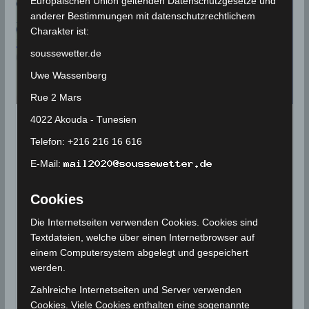
Europäischen Union geltenden Datenschutzgesetze und
anderer Bestimmungen mit datenschutzrechtlichem
Charakter ist:
soussewetter.de
Uwe Wassenberg
Rue 2 Mars
4022 Akouda - Tunesien
PROGNOSEN
Telefon: +216 216 16 616
Sinkende Temperaturen, Regen
E-Mail:
und Schnee in den Bergen ab
Do, 30. Nov 2017
Cookies
Die Internetseiten verwenden Cookies. Cookies sind
27. November 2017
Wettermann
2325 Views
Textdateien, welche über einen Internetbrowser auf
Kaltluft
,
Polarluft
,
Prognose
,
Schnee
,
Vorhersage
einem Computersystem abgelegt und gespeichert
In der zweiten Wochenhälfte müssen wir uns in
werden.
Tunesien auf einen Temperatursturz von bis zu 10°
Zahlreiche Internetseiten und Server verwenden
einstellen. Die Kaltfront, die
Cookies. Viele Cookies enthalten eine sogenannte