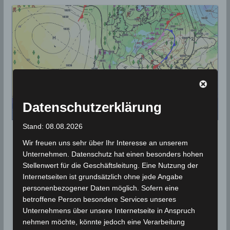
Datenschutzerklärung
Stand: 08.08.2026
PROGNOSEN
Wir freuen uns sehr über Ihr Interesse an unserem
INM: Warnung vor starkem
Unternehmen. Datenschutz hat einen besonders hohen
Stellenwert für die Geschäftsleitung. Eine Nutzung der
Wind, Kälte und Starkregen im
Internetseiten ist grundsätzlich ohne jede Angabe
Norden
personenbezogener Daten möglich. Sofern eine
betroffene Person besondere Services unseres
16. Januar 2023
Wettermann
1599 Views
Unternehmens über unsere Internetseite in Anspruch
Hagel
,
Kälte
,
Prognose
,
Schnee
,
Starkregen
,
Starkwind
nehmen möchte, könnte jedoch eine Verarbeitung