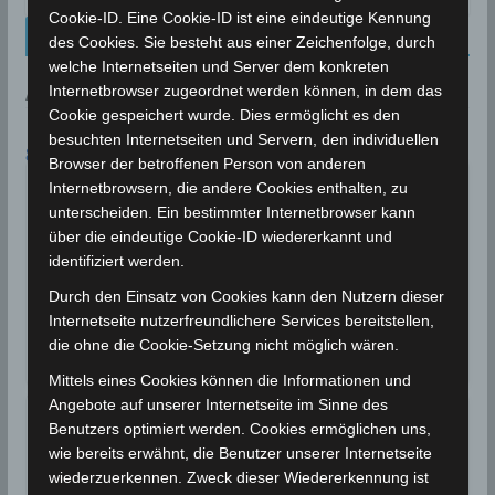
Cookie-ID. Eine Cookie-ID ist eine eindeutige Kennung
Kalenderblatt Neu
des Cookies. Sie besteht aus einer Zeichenfolge, durch
welche Internetseiten und Server dem konkreten
Internetbrowser zugeordnet werden können, in dem das
AN DIESEM TAG:
Cookie gespeichert wurde. Dies ermöglicht es den
besuchten Internetseiten und Servern, den individuellen
8. AUGUST
Browser der betroffenen Person von anderen
Für einen August außergewöhnliche
Internetbrowsern, die andere Cookies enthalten, zu
Niederschlagsmengen werden in
2018
unterscheiden. Ein bestimmter Internetbrowser kann
Tunesien registriert
über die eindeutige Cookie-ID wiedererkannt und
Für einen August außergewöhnliche
identifiziert werden.
Niederschlagsmengen werden in Tunesien
Durch den Einsatz von Cookies kann den Nutzern dieser
registriert. Zwischen…
Internetseite nutzerfreundlichere Services bereitstellen,
die ohne die Cookie-Setzung nicht möglich wären.
Wettergeschehen (Meteorologie)
Weiterlesen
Mittels eines Cookies können die Informationen und
Angebote auf unserer Internetseite im Sinne des
Gouvernorat Kebili neuer
Benutzers optimiert werden. Cookies ermöglichen uns,
2021
Hitzerekord
wie bereits erwähnt, die Benutzer unserer Internetseite
Gouvernorat Kebili: Mit 48,5 Grad Celsius wird
wiederzuerkennen. Zweck dieser Wiedererkennung ist