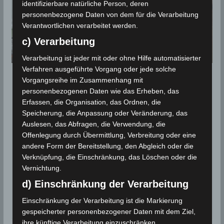
identifizierbare natürliche Person, deren
personenbezogene Daten von dem für die Verarbeitung
Verantwortlichen verarbeitet werden.
c) Verarbeitung
Verarbeitung ist jeder mit oder ohne Hilfe automatisierter
Verfahren ausgeführte Vorgang oder jede solche
NACHBETRACHTUNGEN
Vorgangsreihe im Zusammenhang mit
personenbezogenen Daten wie das Erheben, das
6 Dez 2021: Schnee in
Erfassen, die Organisation, das Ordnen, die
verschiedenen Regionen
Speicherung, die Anpassung oder Veränderung, das
Auslesen, das Abfragen, die Verwendung, die
Tunesiens (Bilder)
Offenlegung durch Übermittlung, Verbreitung oder eine
andere Form der Bereitstellung, den Abgleich oder die
6. Dezember 2021
Wettermann
2847 Views
Verknüpfung, die Einschränkung, das Löschen oder die
INM
,
Schnee
,
Winter
Vernichtung.
Am Montag, den 6 Dez 2021, präsentierten sich
d) Einschränkung der Verarbeitung
einige Orte im Norden und in den höheren Lagen des
Einschränkung der Verarbeitung ist die Markierung
Landes mit
gespeicherter personenbezogener Daten mit dem Ziel,
ihre künftige Verarbeitung einzuschränken.