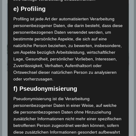
e) Profiling
Profiling ist jede Art der automatisierten Verarbeitung
personenbezogener Daten, die darin besteht, dass diese
personenbezogenen Daten verwendet werden, um
bestimmte persönliche Aspekte, die sich auf eine
natürliche Person beziehen, zu bewerten, insbesondere,
um Aspekte bezüglich Arbeitsleistung, wirtschaftlicher
Lage, Gesundheit, persönlicher Vorlieben, Interessen,
Zuverlässigkeit, Verhalten, Aufenthaltsort oder
Ortswechsel dieser natürlichen Person zu analysieren
oder vorherzusagen.
STATISTIK 2020
f) Pseudonymisierung
Niederschlagsmengen
Pseudonymisierung ist die Verarbeitung
Tunesien: Fr, 25 Dez – Sa, 26
personenbezogener Daten in einer Weise, auf welche
Dez 2020
die personenbezogenen Daten ohne Hinzuziehung
zusätzlicher Informationen nicht mehr einer spezifischen
26. Dezember 2020
Wettermann
2614 Views
betroffenen Person zugeordnet werden können, sofern
INM
,
Kasserine
,
Niederschlagsmengen
,
Niederschlagsstatistik
diese zusätzlichen Informationen gesondert aufbewahrt