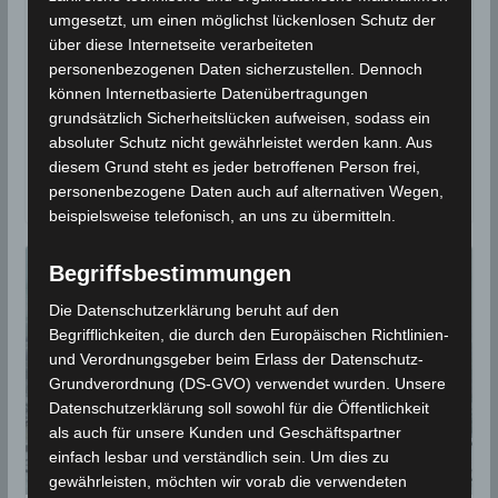
umgesetzt, um einen möglichst lückenlosen Schutz der
2021, 7 Uhr
über diese Internetseite verarbeiteten
personenbezogenen Daten sicherzustellen. Dennoch
9. Januar 2022
Wettermann
1635 Views
können Internetbasierte Datenübertragungen
INM
,
Niederschlagsmengen
,
Niederschlagsstatistik
,
Schnee
,
grundsätzlich Sicherheitslücken aufweisen, sodass ein
Schneefall
,
Statistik
absoluter Schutz nicht gewährleistet werden kann. Aus
In den letzten 24 Stunden zwischen Samstag, den 8
diesem Grund steht es jeder betroffenen Person frei,
Jan und Sonntag, den 9 Jan 2021, 7 Uhr, wurden in
personenbezogene Daten auch auf alternativen Wegen,
beispielsweise telefonisch, an uns zu übermitteln.
Begriffsbestimmungen
Die Datenschutzerklärung beruht auf den
Begrifflichkeiten, die durch den Europäischen Richtlinien-
und Verordnungsgeber beim Erlass der Datenschutz-
Grundverordnung (DS-GVO) verwendet wurden. Unsere
Datenschutzerklärung soll sowohl für die Öffentlichkeit
als auch für unsere Kunden und Geschäftspartner
einfach lesbar und verständlich sein. Um dies zu
gewährleisten, möchten wir vorab die verwendeten