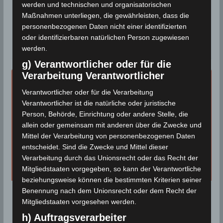
,
Schnee
,
Statistik
werden und technischen und organisatorischen
Maßnahmen unterliegen, die gewährleisten, dass die
Einwohner der Stadt Kasserine wachten an diesem
personenbezogenen Daten nicht einer identifizierten
Samstag, den 26 Dez 2020 im Schnee auf. Nach
oder identifizierbaren natürlichen Person zugewiesen
Angaben des Nationalen Instituts
werden.
g) Verantwortlicher oder für die
Verarbeitung Verantwortlicher
Verantwortlicher oder für die Verarbeitung
Verantwortlicher ist die natürliche oder juristische
Person, Behörde, Einrichtung oder andere Stelle, die
allein oder gemeinsam mit anderen über die Zwecke und
Mittel der Verarbeitung von personenbezogenen Daten
entscheidet. Sind die Zwecke und Mittel dieser
Verarbeitung durch das Unionsrecht oder das Recht der
Mitgliedstaaten vorgegeben, so kann der Verantwortliche
beziehungsweise können die bestimmten Kriterien seiner
Benennung nach dem Unionsrecht oder dem Recht der
WETTERWARNUNG
Mitgliedstaaten vorgesehen werden.
Warnung vor Schnee, Kälte,
h) Auftragsverarbeiter