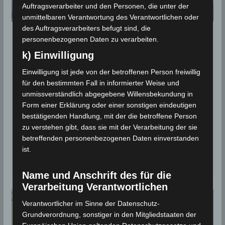
Auftragsverarbeiter und den Personen, die unter der
unmittelbaren Verantwortung des Verantwortlichen oder
des Auftragsverarbeiters befugt sind, die
PROGNOSEN
personenbezogenen Daten zu verarbeiten.
k) Einwilligung
Tunesien: Die Wetterprognose
für den Jahreswechsel
Einwilligung ist jede von der betroffenen Person freiwillig
für den bestimmten Fall in informierter Weise und
2019/2020
unmissverständlich abgegebene Willensbekundung in
Form einer Erklärung oder einer sonstigen eindeutigen
31. Dezember 2019
Wettermann
2778 Views
bestätigenden Handlung, mit der die betroffene Person
Hagel
,
INM
,
Prognose
,
Regen
,
Schnee
,
Vorhersage
zu verstehen gibt, dass sie mit der Verarbeitung der sie
Auch der Jahreswechsel 2019/2020 bleibt kühl mit
betreffenden personenbezogenen Daten einverstanden
zeitweiligen Regenfällen, Hagel und möglichen
ist.
Schneefällen auf den Höhen. Dazu ist es ziemlich
Name und Anschrift des für die
Verarbeitung Verantwortlichen
Verantwortlicher im Sinne der Datenschutz-
Grundverordnung, sonstiger in den Mitgliedstaaten der