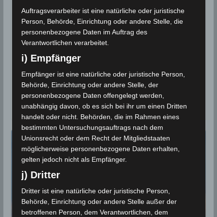
Wind und Niederschlägen ab
Auftragsverarbeiter ist eine natürliche oder juristische
Sa, 5 Dez 2020
Person, Behörde, Einrichtung oder andere Stelle, die
personenbezogene Daten im Auftrag des
4. Dezember 2020
Wettermann
3627 Views
Verantwortlichen verarbeitet.
Crise Up Tunisia
,
INM
,
Schnee
,
Starkregen
,
Starkwind
,
i) Empfänger
Wetterwarnung
,
Zentrum für Krisenmanagement
Empfänger ist eine natürliche oder juristische Person,
Ab Samstag, den 5 Dez 2020, 18 Uhr: Das Tunesische
Behörde, Einrichtung oder andere Stelle, der
Zentrum für Krisenmanagement (Crise-Up) warnt in
personenbezogene Daten offengelegt werden,
einer Mitteilung von Freitag,
unabhängig davon, ob es sich bei ihr um einen Dritten
handelt oder nicht. Behörden, die im Rahmen eines
bestimmten Untersuchungsauftrags nach dem
Unionsrecht oder dem Recht der Mitgliedstaaten
möglicherweise personenbezogene Daten erhalten,
gelten jedoch nicht als Empfänger.
j) Dritter
Dritter ist eine natürliche oder juristische Person,
Behörde, Einrichtung oder andere Stelle außer der
betroffenen Person, dem Verantwortlichen, dem