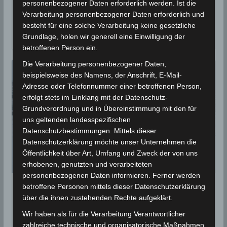
personenbezogener Daten erforderlich werden. Ist die
Wir hatten ja am Sonntag schon eine starke
Verarbeitung personenbezogener Daten erforderlich und
Abkühlung zur Wochenmitte angekündigt. Jetzt hat
besteht für eine solche Verarbeitung keine gesetzliche
das Nationale Institut für Meteorologie (INM)
Grundlage, holen wir generell eine Einwilligung der
betroffenen Person ein.
Die Verarbeitung personenbezogener Daten,
beispielsweise des Namens, der Anschrift, E-Mail-
Adresse oder Telefonnummer einer betroffenen Person,
erfolgt stets im Einklang mit der Datenschutz-
Grundverordnung und in Übereinstimmung mit den für
uns geltenden landesspezifischen
Datenschutzbestimmungen. Mittels dieser
Datenschutzerklärung möchte unser Unternehmen die
Öffentlichkeit über Art, Umfang und Zweck der von uns
erhobenen, genutzten und verarbeiteten
personenbezogenen Daten informieren. Ferner werden
betroffene Personen mittels dieser Datenschutzerklärung
STATISTIK 2021
über die ihnen zustehenden Rechte aufgeklärt.
Niederschlagsmengen
Wir haben als für die Verarbeitung Verantwortlicher
Tunesien: Sa, 8 Jan – So, 9 Jan
zahlreiche technische und organisatorische Maßnahmen