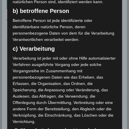
natürlichen Person sind, identifiziert werden kann.
Kalenderblatt Neu
b) betroffene Person
AN DIESEM TAG:
Betroffene Person ist jede identifizierte oder
identifizierbare natürliche Person, deren
personenbezogene Daten von dem für die Verarbeitung
7. AUGUST
Verantwortlichen verarbeitet werden.
Deutschland: Durch Trockenheit
entstandener Großbrand bei
c) Verarbeitung
2018
Siegburg
Verarbeitung ist jeder mit oder ohne Hilfe automatisierter
Deutschland: Ein durch Trockenheit
Verfahren ausgeführte Vorgang oder jede solche
entstandener Großbrand bei Siegburg zerstört
Vorgangsreihe im Zusammenhang mit
mehrere…
personenbezogenen Daten wie das Erheben, das
Erfassen, die Organisation, das Ordnen, die
Wettergeschehen (Meteorologie)
Weiterlesen
Speicherung, die Anpassung oder Veränderung, das
Auslesen, das Abfragen, die Verwendung, die
Offenlegung durch Übermittlung, Verbreitung oder eine
Für einen August ungewöhnliche
2018
andere Form der Bereitstellung, den Abgleich oder die
starke Niederschläge
Verknüpfung, die Einschränkung, das Löschen oder die
Für einen August ungewöhnliche starke
Vernichtung.
Niederschläge werden in einigen Regionen…