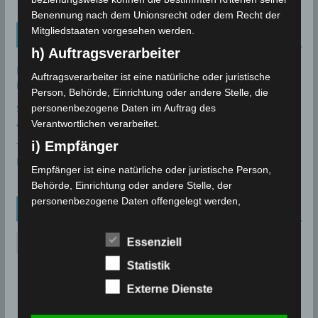
Benennung nach dem Unionsrecht oder dem Recht der
Mitgliedstaaten vorgesehen werden.
Tunesien News
h) Auftragsverarbeiter
Bau des Staudammes Raghai in Jendouba: Baustelle
Auftragsverarbeiter ist eine natürliche oder juristische
inspiziert, Zeitplan unter Druck gesetzt
2. August 2026
Person, Behörde, Einrichtung oder andere Stelle, die
Sidi Bou Said wurde offiziell in die UNESCO-Welterbeliste
personenbezogene Daten im Auftrag des
aufgenommen
28. Juli 2026
Verantwortlichen verarbeitet.
i) Empfänger
Tourismusstatistik 2026 Tunesien: Einreisen und
Besucherzahlen zum Ende Juni 2026
27. Juli 2026
Empfänger ist eine natürliche oder juristische Person,
Behörde, Einrichtung oder andere Stelle, der
personenbezogene Daten offengelegt werden,
Archiv
unabhängig davon, ob es sich bei ihr um einen Dritten
handelt oder nicht. Behörden, die im Rahmen eines
A
Essenziell
bestimmten Untersuchungsauftrags nach dem
r
Unionsrecht oder dem Recht der Mitgliedstaaten
Statistik
c
möglicherweise personenbezogene Daten erhalten,
Externe Dienste
h
gelten jedoch nicht als Empfänger.
i
j) Dritter