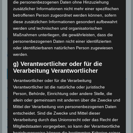
die personenbezogenen Daten ohne Hinzuziehung
zusätzlicher Informationen nicht mehr einer spezifischen
betroffenen Person zugeordnet werden können, sofern
diese zusätzlichen Informationen gesondert aufbewahrt
werden und technischen und organisatorischen
Maßnahmen unterliegen, die gewährleisten, dass die
meteoblue
personenbezogenen Daten nicht einer identifizierten
oder identifizierbaren natürlichen Person zugewiesen
werden.
time.is - Sonnenzeiten
g) Verantwortlicher oder für die
Verarbeitung Verantwortlicher
Neueinträge Glossar
Verantwortlicher oder für die Verarbeitung
Verantwortlicher ist die natürliche oder juristische
Sommer 2003
Person, Behörde, Einrichtung oder andere Stelle, die
Sturmflut
allein oder gemeinsam mit anderen über die Zwecke und
Mittel der Verarbeitung von personenbezogenen Daten
AE
entscheidet. Sind die Zwecke und Mittel dieser
24P/Schaumasse
Verarbeitung durch das Unionsrecht oder das Recht der
Mitgliedstaaten vorgegeben, so kann der Verantwortliche
Wolfsmond
beziehungsweise können die bestimmten Kriterien seiner