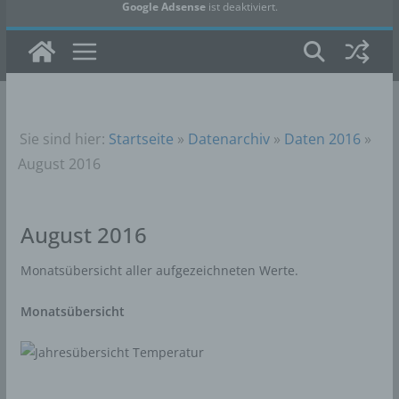
Google Adsense
ist deaktiviert.
✓ Erlauben
Datenschutzbedingungen
Sie sind hier:
Startseite
»
Datenarchiv
»
Daten 2016
»
August 2016
August 2016
Monatsübersicht aller aufgezeichneten Werte.
Monatsübersicht