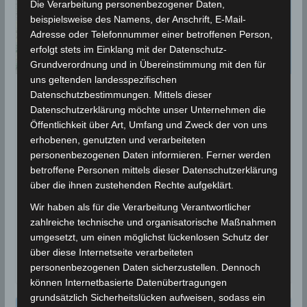
Die Verarbeitung personenbezogener Daten,
beispielsweise des Namens, der Anschrift, E-Mail-
Adresse oder Telefonnummer einer betroffenen Person,
erfolgt stets im Einklang mit der Datenschutz-
Grundverordnung und in Übereinstimmung mit den für
uns geltenden landesspezifischen
Datenschutzbestimmungen. Mittels dieser
BEBEN 2021
Datenschutzerklärung möchte unser Unternehmen die
6 Okt 2021: Erneutes Erdbeben
Öffentlichkeit über Art, Umfang und Zweck der von uns
erhobenen, genutzten und verarbeiteten
im Gouvernorat Béjà [2.60]
personenbezogenen Daten informieren. Ferner werden
betroffene Personen mittels dieser Datenschutzerklärung
6. Oktober 2021
Wettermann
1965 Views
über die ihnen zustehenden Rechte aufgeklärt.
Béja
,
Erdbeben
,
INM
,
Seismologie
Wir haben als für die Verarbeitung Verantwortlicher
Die Erdbeben-Überwachungsstationen des
zahlreiche technische und organisatorische Maßnahmen
Nationalen Instituts für Meteorologie (INM) und des
umgesetzt, um einen möglichst lückenlosen Schutz der
Erdbebendienstes EMSC haben am Mittag des
über diese Internetseite verarbeiteten
Mittwochs, den 6 Okt
personenbezogenen Daten sicherzustellen. Dennoch
können Internetbasierte Datenübertragungen
grundsätzlich Sicherheitslücken aufweisen, sodass ein