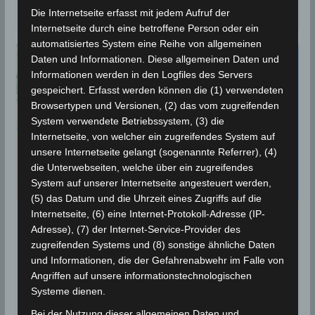
2021 um
Die Internetseite erfasst mit jedem Aufruf der
Internetseite durch eine betroffene Person oder ein
automatisiertes System eine Reihe von allgemeinen
Daten und Informationen. Diese allgemeinen Daten und
Informationen werden in den Logfiles des Servers
gespeichert. Erfasst werden können die (1) verwendeten
Browsertypen und Versionen, (2) das vom zugreifenden
System verwendete Betriebssystem, (3) die
Internetseite, von welcher ein zugreifendes System auf
unsere Internetseite gelangt (sogenannte Referrer), (4)
die Unterwebseiten, welche über ein zugreifendes
System auf unserer Internetseite angesteuert werden,
(5) das Datum und die Uhrzeit eines Zugriffs auf die
Internetseite, (6) eine Internet-Protokoll-Adresse (IP-
BEBEN 2021
Adresse), (7) der Internet-Service-Provider des
zugreifenden Systems und (8) sonstige ähnliche Daten
19 Mai 2021: Erdbeben im Golf
und Informationen, die der Gefahrenabwehr im Falle von
von Gabès [M3.00]
Angriffen auf unsere informationstechnologischen
Systeme dienen.
19. Mai 2021
Wettermann
5643 Views
Bei der Nutzung dieser allgemeinen Daten und