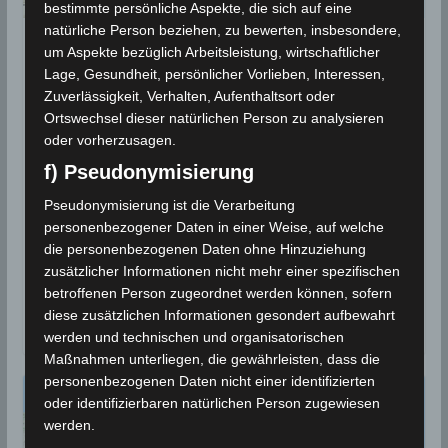
bestimmte persönliche Aspekte, die sich auf eine
natürliche Person beziehen, zu bewerten, insbesondere,
BEBEN 2021
um Aspekte bezüglich Arbeitsleistung, wirtschaftlicher
Lage, Gesundheit, persönlicher Vorlieben, Interessen,
10 Sep 2021: Erdbeben im
Zuverlässigkeit, Verhalten, Aufenthaltsort oder
Gouvernorat Sidi Bouzid
Ortswechsel dieser natürlichen Person zu analysieren
oder vorherzusagen.
[M3.70]
f) Pseudonymisierung
10. September 2021
Wettermann
5865 Views
Pseudonymisierung ist die Verarbeitung
Erdbeben
,
INM
,
Ouled Haffouz
,
Seismologie
,
Sidi Bouzid
personenbezogener Daten in einer Weise, auf welche
Die Erdbeben-Überwachungsstationen des
die personenbezogenen Daten ohne Hinzuziehung
Nationalen Instituts für Meteorologie (INM) und der
zusätzlicher Informationen nicht mehr einer spezifischen
betroffenen Person zugeordnet werden können, sofern
Überwachungsdienst EMSC haben am Freitag, den 10
diese zusätzlichen Informationen gesondert aufbewahrt
Sep 2021 ein
werden und technischen und organisatorischen
Maßnahmen unterliegen, die gewährleisten, dass die
personenbezogenen Daten nicht einer identifizierten
oder identifizierbaren natürlichen Person zugewiesen
werden.