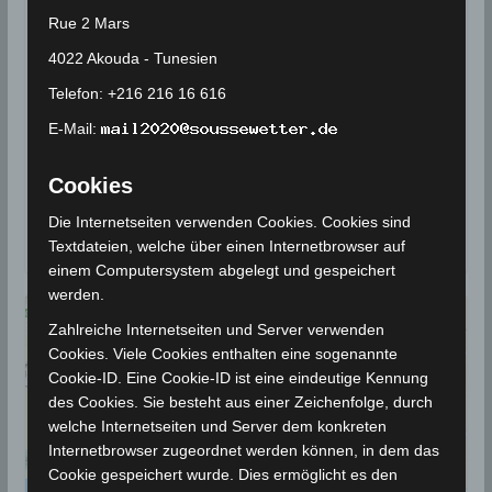
9 Juni 2021: Erdbeben bei Jelma
Rue 2 Mars
im Gouvernorat Sidi Bouzid
4022 Akouda - Tunesien
[M2.62]
Telefon: +216 216 16 616
9. Juni 2021
Wettermann
5281 Views
E-Mail:
Erdbeben
,
INM
,
Jelma
,
Seismologie
,
Sidi Bouzid
Die Erdbeben-Überwachungsstationen des
Cookies
Nationalen Instituts für Meteorologie (INM) haben am
Die Internetseiten verwenden Cookies. Cookies sind
Mittwoch, den 9 Juni 2021 um 04.16 Uhr lokaler Zeit
Textdateien, welche über einen Internetbrowser auf
einem Computersystem abgelegt und gespeichert
werden.
Zahlreiche Internetseiten und Server verwenden
Cookies. Viele Cookies enthalten eine sogenannte
Cookie-ID. Eine Cookie-ID ist eine eindeutige Kennung
des Cookies. Sie besteht aus einer Zeichenfolge, durch
welche Internetseiten und Server dem konkreten
Internetbrowser zugeordnet werden können, in dem das
Cookie gespeichert wurde. Dies ermöglicht es den