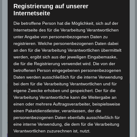
auf Djerba im Gouvernorat
Registrierung auf unserer
Internetseite
Médenine [M3.10 / M3.18]
Die betroffene Person hat die Möglichkeit, sich auf der
11. März 2021
Wettermann
5701 Views
Internetseite des für die Verarbeitung Verantwortlichen
Ajim
,
Djerba
,
Erdbeben
,
INM
,
Medenine
,
Seismologie
unter Angabe von personenbezogenen Daten zu
registrieren. Welche personenbezogenen Daten dabei
Die Erdbeben-Überwachungsstationen des
an den für die Verarbeitung Verantwortlichen übermittelt
Nationalen Instituts für Meteorologie (INM) haben am
werden, ergibt sich aus der jeweiligen Eingabemaske,
Donnerstag, den 11 März 2021 um 18.46 Uhr lokaler
die für die Registrierung verwendet wird. Die von der
Zeit
betroffenen Person eingegebenen personenbezogenen
Daten werden ausschließlich für die interne Verwendung
bei dem für die Verarbeitung Verantwortlichen und für
eigene Zwecke erhoben und gespeichert. Der für die
Verarbeitung Verantwortliche kann die Weitergabe an
einen oder mehrere Auftragsverarbeiter, beispielsweise
einen Paketdienstleister, veranlassen, der die
personenbezogenen Daten ebenfalls ausschließlich für
eine interne Verwendung, die dem für die Verarbeitung
Verantwortlichen zuzurechnen ist, nutzt.