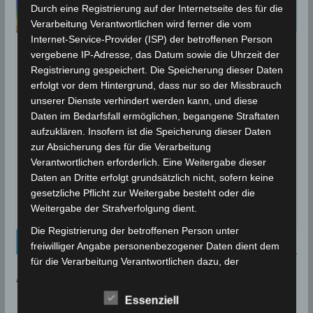
Durch eine Registrierung auf der Internetseite des für die
Verarbeitung Verantwortlichen wird ferner die vom
Internet-Service-Provider (ISP) der betroffenen Person
vergebene IP-Adresse, das Datum sowie die Uhrzeit der
BEBEN 2021
Registrierung gespeichert. Die Speicherung dieser Daten
12 Jan 2021: Erdbeben im
erfolgt vor dem Hintergrund, dass nur so der Missbrauch
Gouvernorat Zaghouan [M2.94]
unserer Dienste verhindert werden kann, und diese
Daten im Bedarfsfall ermöglichen, begangene Straftaten
aufzuklären. Insofern ist die Speicherung dieser Daten
12. Januar 2021
Wettermann
3668 Views
Erdbeben
,
Hammam Zriba
,
INM
,
Zaghouan
zur Absicherung des für die Verarbeitung
Verantwortlichen erforderlich. Eine Weitergabe dieser
Die Erdbeben-Überwachungsstationen des
Daten an Dritte erfolgt grundsätzlich nicht, sofern keine
Nationalen Instituts für Meteorologie (INM) haben am
gesetzliche Pflicht zur Weitergabe besteht oder die
Dienstag, den 12 Jan 2021 um 00.36 Uhr lokaler Zeit
Weitergabe der Strafverfolgung dient.
Die Registrierung der betroffenen Person unter
Kalenderblatt Neu
freiwilliger Angabe personenbezogener Daten dient dem
für die Verarbeitung Verantwortlichen dazu, der
betroffenen Person Inhalte oder Leistungen anzubieten,
AN DIESEM TAG:
die aufgrund der Natur der Sache nur registrierten
Essenziell
Benutzern angeboten werden können. Registrierten