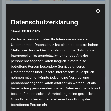
BEBEN 2021
13 Okt 2021: Erdbeben im
Datenschutzerklärung
Gouvernorat Sfax [M3.18]
Stand: 08.08.2026
13. Oktober 2021
Wettermann
1824 Views
Wir freuen uns sehr über Ihr Interesse an unserem
Erdbeben
,
INM
,
Seismologie
,
Sfax
,
Skhira
Unternehmen. Datenschutz hat einen besonders hohen
Stellenwert für die Geschäftsleitung. Eine Nutzung der
Die Erdbeben-Überwachungsstationen des
Internetseiten ist grundsätzlich ohne jede Angabe
Nationalen Instituts für Meteorologie (INM) haben am
personenbezogener Daten möglich. Sofern eine
Mittwoch, den 13 Okt 2021 ein Erdbeben im
betroffene Person besondere Services unseres
Gouvernorat Sfax
Unternehmens über unsere Internetseite in Anspruch
nehmen möchte, könnte jedoch eine Verarbeitung
personenbezogener Daten erforderlich werden. Ist die
Verarbeitung personenbezogener Daten erforderlich und
besteht für eine solche Verarbeitung keine gesetzliche
Grundlage, holen wir generell eine Einwilligung der
betroffenen Person ein.