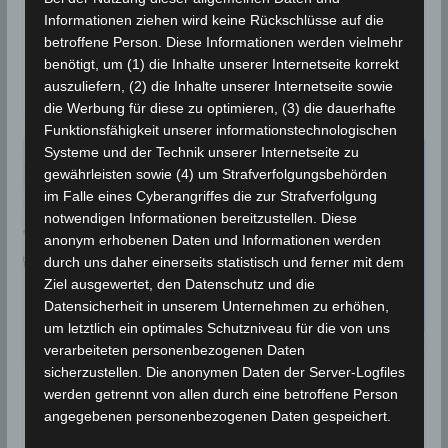
Erdbeben
,
Golf von Gabes
,
INM
,
Seismologie
,
Skhira
Informationen ziehen wird keine Rückschlüsse auf die
Die Erdbeben-Überwachungsstationen des
betroffene Person. Diese Informationen werden vielmehr
Nationalen Instituts für Meteorologie (INM) haben am
benötigt, um (1) die Inhalte unserer Internetseite korrekt
Mittwoch, den 19 Mai 2021 um 7.04 Uhr lokaler Zeit
auszuliefern, (2) die Inhalte unserer Internetseite sowie
die Werbung für diese zu optimieren, (3) die dauerhafte
Funktionsfähigkeit unserer informationstechnologischen
Systeme und der Technik unserer Internetseite zu
gewährleisten sowie (4) um Strafverfolgungsbehörden
im Falle eines Cyberangriffes die zur Strafverfolgung
notwendigen Informationen bereitzustellen. Diese
anonym erhobenen Daten und Informationen werden
durch uns daher einerseits statistisch und ferner mit dem
Ziel ausgewertet, den Datenschutz und die
Datensicherheit in unserem Unternehmen zu erhöhen,
um letztlich ein optimales Schutzniveau für die von uns
verarbeiteten personenbezogenen Daten
sicherzustellen. Die anonymen Daten der Server-Logfiles
werden getrennt von allen durch eine betroffene Person
BEBEN 2021
angegebenen personenbezogenen Daten gespeichert.
11 März 2021: Zwei Erdbeben