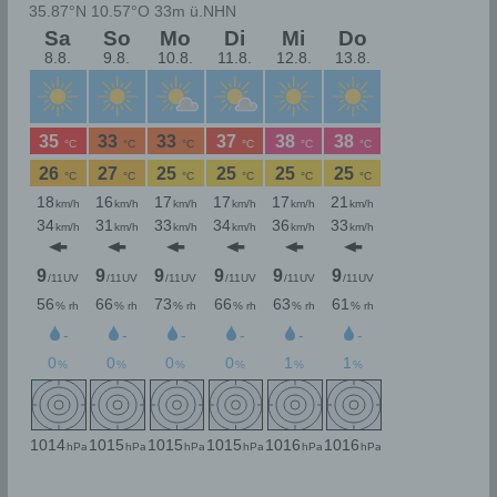
Internetseite
Die Internetseite enthält aufgrund von gesetzlichen
Vorschriften Angaben, die eine schnelle elektronische
Kontaktaufnahme zu unserem Unternehmen sowie eine
unmittelbare Kommunikation mit uns ermöglichen, was
ebenfalls eine allgemeine Adresse der sogenannten
elektronischen Post (E-Mail-Adresse) umfasst. Sofern
eine betroffene Person per E-Mail oder über ein
Kontaktformular den Kontakt mit dem für die
Verarbeitung Verantwortlichen aufnimmt, werden die von
der betroffenen Person übermittelten
personenbezogenen Daten automatisch gespeichert.
Solche auf freiwilliger Basis von einer betroffenen Person
an den für die Verarbeitung Verantwortlichen
übermittelten personenbezogenen Daten werden für
Zwecke der Bearbeitung oder der Kontaktaufnahme zur
betroffenen Person gespeichert. Es erfolgt keine
Weitergabe dieser personenbezogenen Daten an Dritte.
Kommentarfunktion im Blog auf der