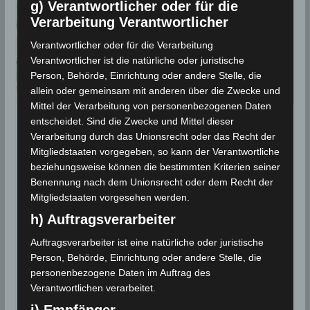
g) Verantwortlicher oder für die
Verarbeitung Verantwortlicher
Verantwortlicher oder für die Verarbeitung
Verantwortlicher ist die natürliche oder juristische
Person, Behörde, Einrichtung oder andere Stelle, die
allein oder gemeinsam mit anderen über die Zwecke und
Mittel der Verarbeitung von personenbezogenen Daten
entscheidet. Sind die Zwecke und Mittel dieser
BEBEN 2021
Verarbeitung durch das Unionsrecht oder das Recht der
4 Sep 2021: Erdbeben im
Mitgliedstaaten vorgegeben, so kann der Verantwortliche
beziehungsweise können die bestimmten Kriterien seiner
Gouvernorat Kairouan [M3.19]
Benennung nach dem Unionsrecht oder dem Recht der
Mitgliedstaaten vorgesehen werden.
4. September 2021
Wettermann
5914 Views
Ain Jaloula
,
Erdbeben
,
INM
,
Kairouan
,
Seismologie
h) Auftragsverarbeiter
Die Erdbeben-Überwachungsstationen des
Auftragsverarbeiter ist eine natürliche oder juristische
Person, Behörde, Einrichtung oder andere Stelle, die
Nationalen Instituts für Meteorologie (INM) haben am
personenbezogene Daten im Auftrag des
Samstag, den 4 Sep 2021 ein Erdbeben im
Verantwortlichen verarbeitet.
Gouvernorat Kairouan