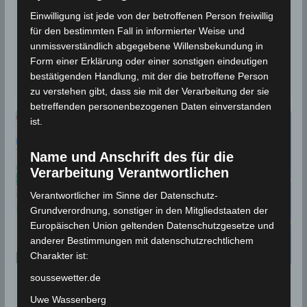
Einwilligung ist jede von der betroffenen Person freiwillig
Die Erdbeben-Überwachungsstationen des
für den bestimmten Fall in informierter Weise und
Nationalen Instituts für Meteorologie (INM) und des
unmissverständlich abgegebene Willensbekundung in
EMSC haben am Montag, den 14 Juni 2021 zwei
Form einer Erklärung oder einer sonstigen eindeutigen
Erdbeben
bestätigenden Handlung, mit der die betroffene Person
zu verstehen gibt, dass sie mit der Verarbeitung der sie
betreffenden personenbezogenen Daten einverstanden
ist.
Name und Anschrift des für die
Verarbeitung Verantwortlichen
Verantwortlicher im Sinne der Datenschutz-
Grundverordnung, sonstiger in den Mitgliedstaaten der
Europäischen Union geltenden Datenschutzgesetze und
anderer Bestimmungen mit datenschutzrechtlichem
Charakter ist:
soussewetter.de
BEBEN 2021
Uwe Wassenberg