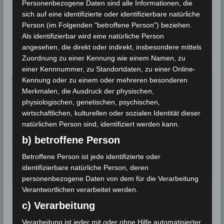
Personenbezogene Daten sind alle Informationen, die
Die Erdbeben-Überwachungsstationen des
sich auf eine identifizierte oder identifizierbare natürliche
Nationalen Instituts für Meteorologie (INM) haben am
Person (im Folgenden "betroffene Person") beziehen.
Abend des Dienstag, den 5 Okt 2021 zwei Erdbeben
Als identifizierbar wird eine natürliche Person
im
angesehen, die direkt oder indirekt, insbesondere mittels
Zuordnung zu einer Kennung wie einem Namen, zu
einer Kennnummer, zu Standortdaten, zu einer Online-
Kennung oder zu einem oder mehreren besonderen
Merkmalen, die Ausdruck der physischen,
physiologischen, genetischen, psychischen,
wirtschaftlichen, kulturellen oder sozialen Identität dieser
natürlichen Person sind, identifiziert werden kann.
b) betroffene Person
Betroffene Person ist jede identifizierte oder
identifizierbare natürliche Person, deren
personenbezogene Daten von dem für die Verarbeitung
Verantwortlichen verarbeitet werden.
BEBEN 2021
c) Verarbeitung
27 Sep 2021: Erdbeben im
Verarbeitung ist jeder mit oder ohne Hilfe automatisierter