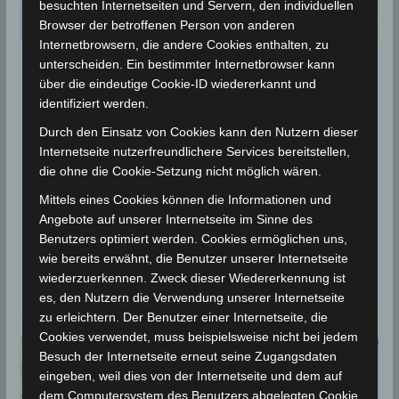
besuchten Internetseiten und Servern, den individuellen
Browser der betroffenen Person von anderen
Internetbrowsern, die andere Cookies enthalten, zu
unterscheiden. Ein bestimmter Internetbrowser kann
BEBEN 2021
über die eindeutige Cookie-ID wiedererkannt und
1 Juni 2021: Erdbeben bei
identifiziert werden.
Belkhir im Gouvernorat Gafsa
Durch den Einsatz von Cookies kann den Nutzern dieser
Internetseite nutzerfreundlichere Services bereitstellen,
[M3.17]
die ohne die Cookie-Setzung nicht möglich wären.
1. Juni 2021
Wettermann
4955 Views
Mittels eines Cookies können die Informationen und
Belkhir
,
Erdbeben
,
Gafsa
,
INM
,
Seismologie
Angebote auf unserer Internetseite im Sinne des
Benutzers optimiert werden. Cookies ermöglichen uns,
Die Erdbeben-Überwachungsstationen des
wie bereits erwähnt, die Benutzer unserer Internetseite
Nationalen Instituts für Meteorologie (INM) haben am
wiederzuerkennen. Zweck dieser Wiedererkennung ist
Dienstag, den 1 Juni 2021 um 21.02 Uhr lokaler Zeit
es, den Nutzern die Verwendung unserer Internetseite
zu erleichtern. Der Benutzer einer Internetseite, die
Cookies verwendet, muss beispielsweise nicht bei jedem
Besuch der Internetseite erneut seine Zugangsdaten
eingeben, weil dies von der Internetseite und dem auf
dem Computersystem des Benutzers abgelegten Cookie