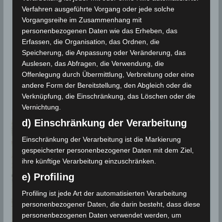
Gouvernorat Gafsa [M4.20]
Verfahren ausgeführte Vorgang oder jede solche
Vorgangsreihe im Zusammenhang mit
28. September 2021
Wettermann
1794 Views
personenbezogenen Daten wie das Erheben, das
Erdbeben
,
Gafsa
,
INM
,
Metlaoui
,
Seismologie
Erfassen, die Organisation, das Ordnen, die
Speicherung, die Anpassung oder Veränderung, das
Die Erdbeben-Überwachungsstationen des
Auslesen, das Abfragen, die Verwendung, die
Nationalen Instituts für Meteorologie (INM) haben am
Offenlegung durch Übermittlung, Verbreitung oder eine
Montag, den 27 Sep 2021 ein Erdbeben im
andere Form der Bereitstellung, den Abgleich oder die
Gouvernorat Gafsa
Verknüpfung, die Einschränkung, das Löschen oder die
Vernichtung.
d) Einschränkung der Verarbeitung
Einschränkung der Verarbeitung ist die Markierung
gespeicherter personenbezogener Daten mit dem Ziel,
ihre künftige Verarbeitung einzuschränken.
e) Profiling
Profiling ist jede Art der automatisierten Verarbeitung
personenbezogener Daten, die darin besteht, dass diese
personenbezogenen Daten verwendet werden, um