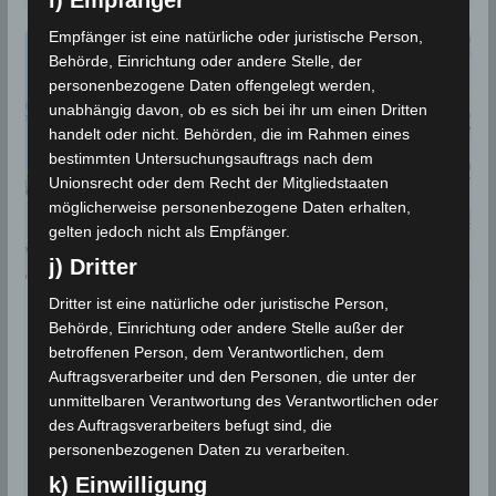
i) Empfänger
Empfänger ist eine natürliche oder juristische Person,
Behörde, Einrichtung oder andere Stelle, der
personenbezogene Daten offengelegt werden,
unabhängig davon, ob es sich bei ihr um einen Dritten
handelt oder nicht. Behörden, die im Rahmen eines
bestimmten Untersuchungsauftrags nach dem
Unionsrecht oder dem Recht der Mitgliedstaaten
möglicherweise personenbezogene Daten erhalten,
gelten jedoch nicht als Empfänger.
j) Dritter
Dritter ist eine natürliche oder juristische Person,
BEBEN 2021
Behörde, Einrichtung oder andere Stelle außer der
14 Juni 2021: Erdbeben in den
betroffenen Person, dem Verantwortlichen, dem
Auftragsverarbeiter und den Personen, die unter der
Gouvernoraten Kasserine
unmittelbaren Verantwortung des Verantwortlichen oder
[M3.22] und Nabeul [M3.0]
des Auftragsverarbeiters befugt sind, die
personenbezogenen Daten zu verarbeiten.
14. Juni 2021
Wettermann
5547 Views
k) Einwilligung
Cap Bon
,
Erdbeben
,
INM
,
Kasserine
,
Nabeul
,
Seismologie