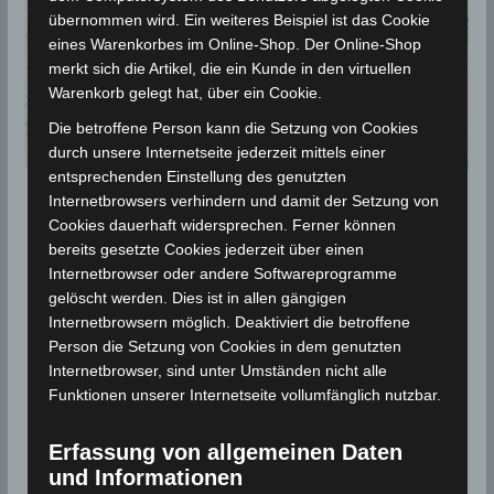
übernommen wird. Ein weiteres Beispiel ist das Cookie
eines Warenkorbes im Online-Shop. Der Online-Shop
merkt sich die Artikel, die ein Kunde in den virtuellen
Warenkorb gelegt hat, über ein Cookie.
Die betroffene Person kann die Setzung von Cookies
durch unsere Internetseite jederzeit mittels einer
entsprechenden Einstellung des genutzten
Internetbrowsers verhindern und damit der Setzung von
BEBEN 2021
Cookies dauerhaft widersprechen. Ferner können
31 Mai 2021: Zwei Erdbeben in
bereits gesetzte Cookies jederzeit über einen
Internetbrowser oder andere Softwareprogramme
Mornaguia, Manouba
gelöscht werden. Dies ist in allen gängigen
[M2.56/2.44]
Internetbrowsern möglich. Deaktiviert die betroffene
Person die Setzung von Cookies in dem genutzten
31. Mai 2021
Wettermann
4839 Views
Internetbrowser, sind unter Umständen nicht alle
Erdbeben
,
INM
,
Manouba
,
Mornaguia
,
Oued Ellil
,
Seismologie
Funktionen unserer Internetseite vollumfänglich nutzbar.
Die Erdbeben-Überwachungsstationen des
Nationalen Instituts für Meteorologie (INM) haben in
Erfassung von allgemeinen Daten
und Informationen
den frühen Morgenstunden des Montag, den 31 Mai