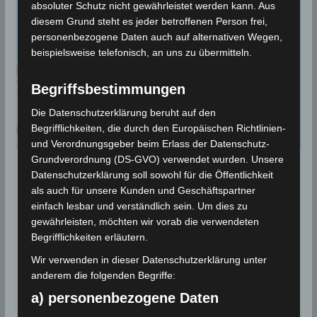
absoluter Schutz nicht gewährleistet werden kann. Aus
diesem Grund steht es jeder betroffenen Person frei,
personenbezogene Daten auch auf alternativen Wegen,
beispielsweise telefonisch, an uns zu übermitteln.
Begriffsbestimmungen
Die Datenschutzerklärung beruht auf den
Begrifflichkeiten, die durch den Europäischen Richtlinien-
und Verordnungsgeber beim Erlass der Datenschutz-
Grundverordnung (DS-GVO) verwendet wurden. Unsere
BEBEN 2021
Datenschutzerklärung soll sowohl für die Öffentlichkeit
als auch für unsere Kunden und Geschäftspartner
5 Okt 2021: Zwei Erdbeben im
einfach lesbar und verständlich sein. Um dies zu
Gouvernorat Béjà [4.00/3.00]
gewährleisten, möchten wir vorab die verwendeten
Begrifflichkeiten erläutern.
Update
Wir verwenden in dieser Datenschutzerklärung unter
5. Oktober 2021
Wettermann
1843 Views
anderem die folgenden Begriffe:
Béja
,
Bousalem
,
Erdbeben
,
INM
,
Jendouba
,
Nefza
,
a) personenbezogene Daten
Seismologie