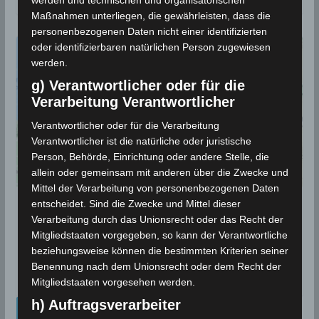
Maßnahmen unterliegen, die gewährleisten, dass die
personenbezogenen Daten nicht einer identifizierten
oder identifizierbaren natürlichen Person zugewiesen
werden.
g) Verantwortlicher oder für die
Verarbeitung Verantwortlicher
Verantwortlicher oder für die Verarbeitung
Verantwortlicher ist die natürliche oder juristische
Person, Behörde, Einrichtung oder andere Stelle, die
allein oder gemeinsam mit anderen über die Zwecke und
Mittel der Verarbeitung von personenbezogenen Daten
entscheidet. Sind die Zwecke und Mittel dieser
14 Juni 2021: Erdbeben in den
Verarbeitung durch das Unionsrecht oder das Recht der
Gouvernoraten Kasserine [M3.22] und
Mitgliedstaaten vorgegeben, so kann der Verantwortliche
Nabeul [M3.0]
beziehungsweise können die bestimmten Kriterien seiner
Benennung nach dem Unionsrecht oder dem Recht der
14. Juni 2021
Mitgliedstaaten vorgesehen werden.
h) Auftragsverarbeiter
Kalenderblatt Neu