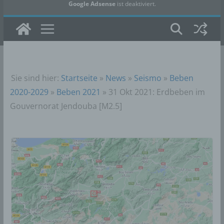
Google Adsense
ist deaktiviert.
✓ Erlauben
Datenschutzbedingungen
Sie sind hier:
Startseite
»
News
»
Seismo
»
Beben
2020-2029
»
Beben 2021
»
31 Okt 2021: Erdbeben im
Gouvernorat Jendouba [M2.5]