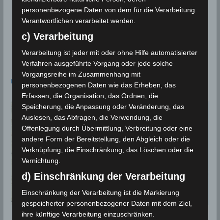
September 2021, wärmster aufgezeichneter Mona
personenbezogene Daten von dem für die Verarbeitung
t seit 1950 in Tunesien
Verantwortlichen verarbeitet werden.
1 Nov 2021: Erdbeben im Gouvernorat Tozeur [M
c) Verarbeitung
4.24]
Verarbeitung ist jeder mit oder ohne Hilfe automatisierter
Verfahren ausgeführte Vorgang oder jede solche
Das könnte dir auch gefallen
Vorgangsreihe im Zusammenhang mit
personenbezogenen Daten wie das Erheben, das
Erfassen, die Organisation, das Ordnen, die
Speicherung, die Anpassung oder Veränderung, das
Auslesen, das Abfragen, die Verwendung, die
Offenlegung durch Übermittlung, Verbreitung oder eine
andere Form der Bereitstellung, den Abgleich oder die
Verknüpfung, die Einschränkung, das Löschen oder die
Vernichtung.
d) Einschränkung der Verarbeitung
Einschränkung der Verarbeitung ist die Markierung
gespeicherter personenbezogener Daten mit dem Ziel,
ihre künftige Verarbeitung einzuschränken.