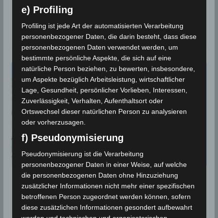
10 Sep 2021: Erdbeben im Gouvernorat
e) Profiling
Sidi Bouzid [M3.70]
Profiling ist jede Art der automatisierten Verarbeitung
10. September 2021
personenbezogener Daten, die darin besteht, dass diese
personenbezogenen Daten verwendet werden, um
bestimmte persönliche Aspekte, die sich auf eine
natürliche Person beziehen, zu bewerten, insbesondere,
um Aspekte bezüglich Arbeitsleistung, wirtschaftlicher
Lage, Gesundheit, persönlicher Vorlieben, Interessen,
Zuverlässigkeit, Verhalten, Aufenthaltsort oder
Ortswechsel dieser natürlichen Person zu analysieren
oder vorherzusagen.
f) Pseudonymisierung
Pseudonymisierung ist die Verarbeitung
personenbezogener Daten in einer Weise, auf welche
die personenbezogenen Daten ohne Hinzuziehung
4 Sep 2021: Erdbeben im Gouvernorat
zusätzlicher Informationen nicht mehr einer spezifischen
Kairouan [M3.19]
betroffenen Person zugeordnet werden können, sofern
diese zusätzlichen Informationen gesondert aufbewahrt
4. September 2021
werden und technischen und organisatorischen