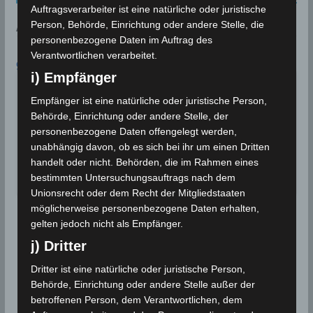
Auftragsverarbeiter ist eine natürliche oder juristische
Person, Behörde, Einrichtung oder andere Stelle, die
AN DIESEM TAG:
personenbezogene Daten im Auftrag des
Verantwortlichen verarbeitet.
9. AUGUST
i) Empfänger
In Bizerté wird eine
Rekordtemperatur von 45,4°C
1999
Empfänger ist eine natürliche oder juristische Person,
gemessen
Behörde, Einrichtung oder andere Stelle, der
personenbezogene Daten offengelegt werden,
In Bizerté wird eine Rekordtemperatur von
unabhängig davon, ob es sich bei ihr um einen Dritten
45,4°C gemessen. Dieser Rekord…
handelt oder nicht. Behörden, die im Rahmen eines
Wettergeschehen (Meteorologie)
Weiterlesen
bestimmten Untersuchungsauftrags nach dem
Unionsrecht oder dem Recht der Mitgliedstaaten
möglicherweise personenbezogene Daten erhalten,
gelten jedoch nicht als Empfänger.
j) Dritter
Dritter ist eine natürliche oder juristische Person,
Behörde, Einrichtung oder andere Stelle außer der
betroffenen Person, dem Verantwortlichen, dem