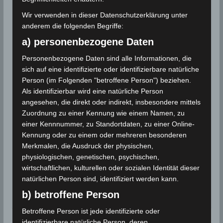
die Stadt Jendouba. Oued Melliz befindet sich an dem
Wir verwenden in dieser Datenschutzerklärung unter
Fluss Medjerda. Oued Meliz liegt in der Nähe der antiken
anderem die folgenden Begriffe:
Stadt Chemtou.
a) personenbezogene Daten
Quelle(n):
INM
Personenbezogene Daten sind alle Informationen, die
sich auf eine identifizierte oder identifizierbare natürliche
Person (im Folgenden "betroffene Person") beziehen.
Als identifizierbar wird eine natürliche Person
Für die Nutzung von Google Adsense (Google Ireland
Limited, Gordon House, Barrow Street, Dublin, D04 E5W5,
angesehen, die direkt oder indirekt, insbesondere mittels
Ireland) benötigen wir laut DSGVO Ihre Zustimmung. Es
Zuordnung zu einer Kennung wie einem Namen, zu
werden seitens Google Adsense personenbezogene
einer Kennnummer, zu Standortdaten, zu einer Online-
Daten erhoben, verarbeitet und gespeichert. Welche
Daten genau entnehmen Sie bitte den
Kennung oder zu einem oder mehreren besonderen
Datenschutzbedingungen.
Merkmalen, die Ausdruck der physischen,
physiologischen, genetischen, psychischen,
Google Adsense
ist deaktiviert.
wirtschaftlichen, kulturellen oder sozialen Identität dieser
natürlichen Person sind, identifiziert werden kann.
✓ Erlauben
Datenschutzbedingungen
b) betroffene Person
Betroffene Person ist jede identifizierte oder
identifizierbare natürliche Person, deren