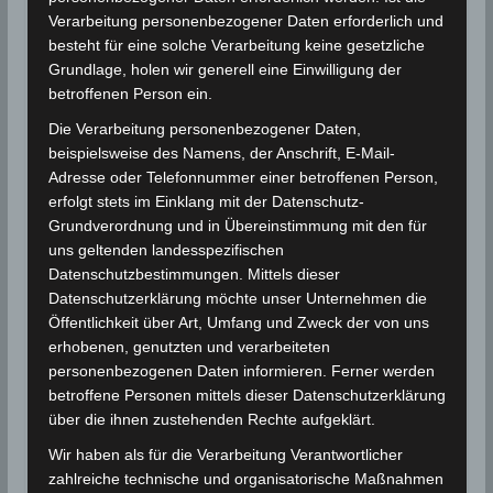
Verarbeitung personenbezogener Daten erforderlich und
Für die Nutzung von Google Adsense (Google Ireland
Limited, Gordon House, Barrow Street, Dublin, D04 E5W5,
besteht für eine solche Verarbeitung keine gesetzliche
Ireland) benötigen wir laut DSGVO Ihre Zustimmung. Es
Grundlage, holen wir generell eine Einwilligung der
werden seitens Google Adsense personenbezogene
betroffenen Person ein.
Daten erhoben, verarbeitet und gespeichert. Welche
Daten genau entnehmen Sie bitte den
Die Verarbeitung personenbezogener Daten,
Datenschutzbedingungen.
beispielsweise des Namens, der Anschrift, E-Mail-
Google Adsense
ist deaktiviert.
Adresse oder Telefonnummer einer betroffenen Person,
erfolgt stets im Einklang mit der Datenschutz-
✓ Erlauben
Datenschutzbedingungen
Grundverordnung und in Übereinstimmung mit den für
uns geltenden landesspezifischen
Datenschutzbestimmungen. Mittels dieser
15 km WSW von Jendouba
Datenschutzerklärung möchte unser Unternehmen die
20 km NW von Nibbar
Öffentlichkeit über Art, Umfang und Zweck der von uns
34 km NE von Sakiet Sidi Youssef
erhobenen, genutzten und verarbeiteten
personenbezogenen Daten informieren. Ferner werden
53 km SSE von La Calle (El Tarf, Algerien)
betroffene Personen mittels dieser Datenschutzerklärung
58 km S von Tabarka (Jendouba)
über die ihnen zustehenden Rechte aufgeklärt.
61 km N von Tajerouine
Wir haben als für die Verarbeitung Verantwortlicher
76 km ESE von Besbes (El Tarf, Algerien)
zahlreiche technische und organisatorische Maßnahmen