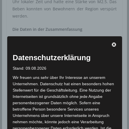
Uhr lokaler Zeit und hatte eine Stärke von M2.5. Das
Beben konnten von Bewohnern der Region verspürt
werden.
Die Daten in der Zusammenfassung
Magnitude
: M 2.5
Tiefe (km): keine Angabe
Datenschutzerklärung
Region: 15 Kilometer westsüdwestlich von
Jendouba und östlich des Ortes Oued Meliz,
Stand: 09.08.2026
Gouvernorat Jendouba
Wir freuen uns sehr über Ihr Interesse an unserem
Datum/Zeit: 31 Okt 2021 | 18.04 Uhr
Unternehmen. Datenschutz hat einen besonders hohen
Stellenwert für die Geschäftsleitung. Eine Nutzung der
Ortszeit (UTC+1) | 17.04 Uhr UTC
Internetseiten ist grundsätzlich ohne jede Angabe
Epizentrum
: 36.44° Nord ; 8.63° Ost
personenbezogener Daten möglich. Sofern eine
betroffene Person besondere Services unseres
Städte und Orte in der Nähe
Unternehmens über unsere Internetseite in Anspruch
nehmen möchte, könnte jedoch eine Verarbeitung
personenbezogener Daten erforderlich werden. Ist die