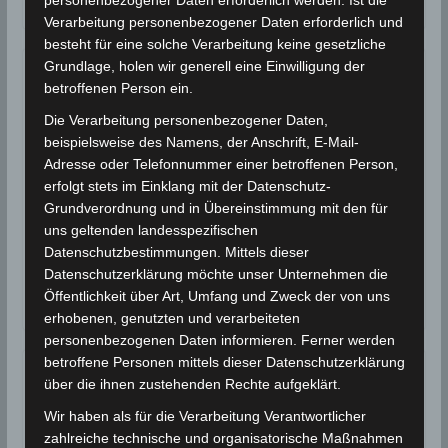
Verarbeitung personenbezogener Daten erforderlich und
besteht für eine solche Verarbeitung keine gesetzliche
Grundlage, holen wir generell eine Einwilligung der
BEBEN 2015
SEISMO
betroffenen Person ein.
12.06.2015: Erdbeben im
Die Verarbeitung personenbezogener Daten,
beispielsweise des Namens, der Anschrift, E-Mail-
Gouvernorat Jendouba
Adresse oder Telefonnummer einer betroffenen Person,
erfolgt stets im Einklang mit der Datenschutz-
12. Juni 2015
Wettermann
2504 Views
Grundverordnung und in Übereinstimmung mit den für
Erdbeben
,
INM
,
Jendouba
uns geltenden landesspezifischen
Das Nationale Institut für Meteorologie (INM) hat am
Datenschutzbestimmungen. Mittels dieser
Freitag, den 12 Juni 2015 um 12.37 Uhr tunesischer
Datenschutzerklärung möchte unser Unternehmen die
Öffentlichkeit über Art, Umfang und Zweck der von uns
Ortszeit (UTC+1) im
erhobenen, genutzten und verarbeiteten
personenbezogenen Daten informieren. Ferner werden
betroffene Personen mittels dieser Datenschutzerklärung
über die ihnen zustehenden Rechte aufgeklärt.
BEBEN 2015
SEISMO
16.04.2015: Erdbeben in Sbeitla
Wir haben als für die Verarbeitung Verantwortlicher
zahlreiche technische und organisatorische Maßnahmen