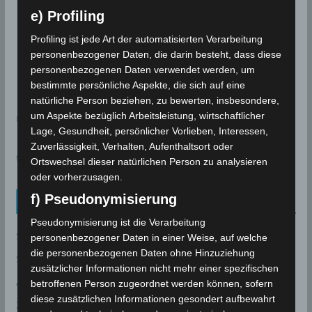
e) Profiling
Profiling ist jede Art der automatisierten Verarbeitung
personenbezogener Daten, die darin besteht, dass diese
personenbezogenen Daten verwendet werden, um
bestimmte persönliche Aspekte, die sich auf eine
natürliche Person beziehen, zu bewerten, insbesondere,
um Aspekte bezüglich Arbeitsleistung, wirtschaftlicher
meteoblue
Lage, Gesundheit, persönlicher Vorlieben, Interessen,
Zuverlässigkeit, Verhalten, Aufenthaltsort oder
time.is - Sonnenzeiten
Ortswechsel dieser natürlichen Person zu analysieren
oder vorherzusagen.
f) Pseudonymisierung
Neueinträge Glossar
Pseudonymisierung ist die Verarbeitung
Sommer 2003
personenbezogener Daten in einer Weise, auf welche
die personenbezogenen Daten ohne Hinzuziehung
Sturmflut
zusätzlicher Informationen nicht mehr einer spezifischen
AE
betroffenen Person zugeordnet werden können, sofern
diese zusätzlichen Informationen gesondert aufbewahrt
24P/Schaumasse