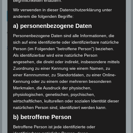
Begrifflichkeiten erläutern.
Hammamet vor
Wir verwenden in dieser Datenschutzerklärung unter
Kalenderblatt Neu
anderem die folgenden Begriffe:
a) personenbezogene Daten
AN DIESEM TAG:
Personenbezogene Daten sind alle Informationen, die
sich auf eine identifizierte oder identifizierbare natürliche
8. AUGUST
Person (im Folgenden "betroffene Person") beziehen.
Als identifizierbar wird eine natürliche Person
Für einen August außergewöhnliche
Niederschlagsmengen werden in
2018
angesehen, die direkt oder indirekt, insbesondere mittels
Tunesien registriert
Zuordnung zu einer Kennung wie einem Namen, zu
einer Kennnummer, zu Standortdaten, zu einer Online-
Für einen August außergewöhnliche
Kennung oder zu einem oder mehreren besonderen
Niederschlagsmengen werden in Tunesien
Merkmalen, die Ausdruck der physischen,
registriert. Zwischen…
physiologischen, genetischen, psychischen,
wirtschaftlichen, kulturellen oder sozialen Identität dieser
Wettergeschehen (Meteorologie)
Weiterlesen
natürlichen Person sind, identifiziert werden kann.
b) betroffene Person
Gouvernorat Kebili neuer
2021
Hitzerekord
Betroffene Person ist jede identifizierte oder