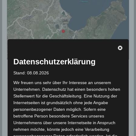
Datenschutzerklärung
BEBEN 2015
Stand: 08.08.2026
Leichtes Erdbeben in Ben
Wir freuen uns sehr über Ihr Interesse an unserem
Arous, südlich Tunis
Unternehmen. Datenschutz hat einen besonders hohen
Stellenwert für die Geschäftsleitung. Eine Nutzung der
Internetseiten ist grundsätzlich ohne jede Angabe
22. Dezember 2015
Wettermann
2446 Views
Ben Arous
,
EMSC
,
Erdbeben
,
La Mohammedia
personenbezogener Daten möglich. Sofern eine
betroffene Person besondere Services unseres
Ein leichtes Erdbeben der Stärke M 3.4 wurde am
Unternehmens über unsere Internetseite in Anspruch
Dienstag, den 22. Dezember 2015 um 04.31 Uhr
nehmen möchte, könnte jedoch eine Verarbeitung
lokaler Zeit nordöstlich
personenbezogener Daten erforderlich werden. Ist die