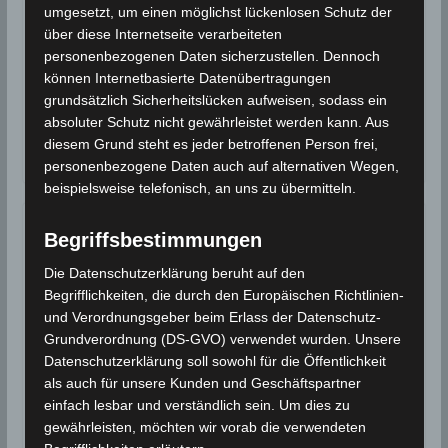
im Gouvernorat Kasserine
umgesetzt, um einen möglichst lückenlosen Schutz der
über diese Internetseite verarbeiteten
16. April 2015
Wettermann
2655 Views
personenbezogenen Daten sicherzustellen. Dennoch
Erdbeben
,
INM
,
Kasserine
,
Sbeitla
können Internetbasierte Datenübertragungen
Das Nationale Institut für Meteorologie (INM) hat am
grundsätzlich Sicherheitslücken aufweisen, sodass ein
absoluter Schutz nicht gewährleistet werden kann. Aus
Donnerstag, den 16 April 2015 um 17.31 Uhr
diesem Grund steht es jeder betroffenen Person frei,
tunesischer Ortszeit (UTC+1) im
personenbezogene Daten auch auf alternativen Wegen,
beispielsweise telefonisch, an uns zu übermitteln.
Begriffsbestimmungen
BEBEN 2015
SEISMO
24.03.2015: Erdbeben im Golf
Die Datenschutzerklärung beruht auf den
Begrifflichkeiten, die durch den Europäischen Richtlinien-
von Hammamet vor Enfidha
und Verordnungsgeber beim Erlass der Datenschutz-
Grundverordnung (DS-GVO) verwendet wurden. Unsere
24. März 2015
Wettermann
2863 Views
Datenschutzerklärung soll sowohl für die Öffentlichkeit
Enfidha
,
Erdbeben
,
Hammamet
,
INM
als auch für unsere Kunden und Geschäftspartner
Am Dienstag, den 24. März 2015 um 12:58:00 Uhr
einfach lesbar und verständlich sein. Um dies zu
kam es zu einem leichten Erdbeben im Golf von
gewährleisten, möchten wir vorab die verwendeten