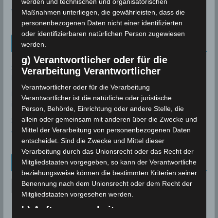
werden und technischen und organisatorischen
Wolfsmond
Maßnahmen unterliegen, die gewährleisten, dass die
personenbezogenen Daten nicht einer identifizierten
oder identifizierbaren natürlichen Person zugewiesen
Tunesien News
werden.
g) Verantwortlicher oder für die
Sousse: Warum ist die Entsalzungsanlage Sidi Abdelhamid
Verarbeitung Verantwortlicher
immer noch nicht in Betrieb?
7. August 2026
Verantwortlicher oder für die Verarbeitung
Bau des Staudammes Raghai in Jendouba: Baustelle
Verantwortlicher ist die natürliche oder juristische
inspiziert, Zeitplan unter Druck gesetzt
2. August 2026
Person, Behörde, Einrichtung oder andere Stelle, die
allein oder gemeinsam mit anderen über die Zwecke und
Sidi Bou Said wurde offiziell in die UNESCO-Welterbeliste
aufgenommen
28. Juli 2026
Mittel der Verarbeitung von personenbezogenen Daten
entscheidet. Sind die Zwecke und Mittel dieser
Verarbeitung durch das Unionsrecht oder das Recht der
Archiv
Mitgliedstaaten vorgegeben, so kann der Verantwortliche
beziehungsweise können die bestimmten Kriterien seiner
Benennung nach dem Unionsrecht oder dem Recht der
A
Mitgliedstaaten vorgesehen werden.
r
c
h) Auftragsverarbeiter