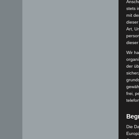
Anschr
stets 
mit de
dieser
Art, U
person
dieser
Wir ha
organ
der üb
sicher
grunds
gewähr
frei, 
telefo
Beg
Die Da
Europä