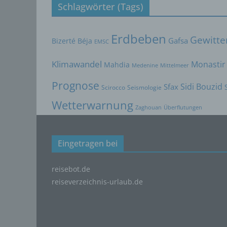
Schlagwörter (Tags)
Lage, 
Aufent
vorhe
Erdbeben
Gewitte
Bizerté
Béja
Gafsa
EMSC
f) 
Klimawandel
Pseudo
Monastir
Mahdia
Medenine
Mittelmeer
auf w
Prognose
Inform
Sidi Bouzid
Sfax
Scirocco
Seismologie
können
Wetterwarnung
techni
Zaghouan
Überflutungen
dass d
natür
Eingetragen bei
g) V
Vera
reisebot.de
Verant
reiseverzeichnis-urlaub.de
jurist
gemein
person
Verarb