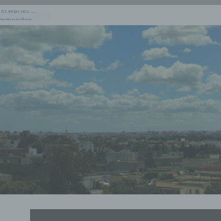
 erwartet …
kommenden
 Juli 2026
dieses
uli 2026
 Juli 2026 an
en, Osten und
rprognose für
g, 23. Juli
rprognose für
21. Juli 2026