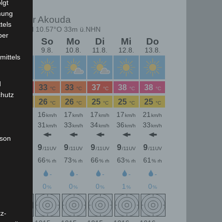
lgt
mung
tels
ber
mittels
d
chutz
rson
z-