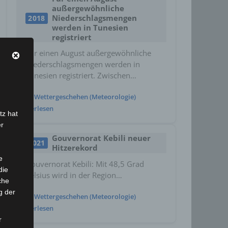
außergewöhnliche
Niederschlagsmengen
2018
werden in Tunesien
registriert
Für einen August außergewöhnliche
Niederschlagsmengen werden in
Tunesien registriert. Zwischen…
Wettergeschehen (Meteorologie)
Weiterlesen
tz hat
er
Gouvernorat Kebili neuer
2021
Hitzerekord
e
Gouvernorat Kebili: Mit 48,5 Grad
die
Celsius wird in der Region…
che
g der
Wettergeschehen (Meteorologie)
Weiterlesen
r