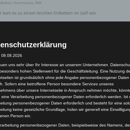
rdbeben
,
Hammamet
,
INM
r kam es zu einem leichten Erdbeben im Golf von
enschutzerklärung
: 08.08.2026
euen uns sehr über Ihr Interesse an unserem Unternehmen. Datenschu
besonders hohen Stellenwert für die Geschäftsleitung. Eine Nutzung d
etseiten ist grundsätzlich ohne jede Angabe personenbezogener Daten
h. Sofern eine betroffene Person besondere Services unseres
nehmens über unsere Internetseite in Anspruch nehmen möchte, könnt
 eine Verarbeitung personenbezogener Daten erforderlich werden. Ist 
eitung personenbezogener Daten erforderlich und besteht für eine sol
eitung keine gesetzliche Grundlage, holen wir generell eine Einwilligun
fenen Person ein.
rarbeitung personenbezogener Daten, beispielsweise des Namens, de