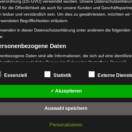
verordnung (DS-GVO) verwendet wurden. Unsere Datenschutzerklärun
 für die Öffentlichkeit als auch für unsere Kunden und Geschäftspartne
h lesbar und verständlich sein. Um dies zu gewährleisten, möchten wir
rwendeten Begrifflichkeiten erläutern.
rwenden in dieser Datenschutzerklärung unter anderem die folgenden
fe:
personenbezogene Daten
enbezogene Daten sind alle Informationen, die sich auf eine identifizie
dentifizierbare natürliche Person (im Folgenden "betroffene Person")
en. Als identifizierbar wird eine natürliche Person angesehen, die direk
kt, insbesondere mittels Zuordnung zu einer Kennung wie einem Name
Essenziell
Statistik
Externe Dienst
 Kennnummer, zu Standortdaten, zu einer Online-Kennung oder zu ein
mehreren besonderen Merkmalen, die Ausdruck der physischen,
✓ Akzeptieren
logischen, genetischen, psychischen, wirtschaftlichen, kulturellen oder
en Identität dieser natürlichen Person sind, identifiziert werden kann.
Auswahl speichern
etroffene Person
fene Person ist jede identifizierte oder identifizierbare natürliche Person
Personalisieren
personenbezogene Daten von dem für die Verarbeitung Verantwortlic