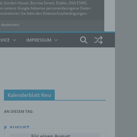
ed, Gordon House, Barrow Street, Dublin, D04 E5W5,
rden seitens Google Adsense personenbezogene Daten
u entnehmen Sie bitte den Datenschutzbedingungen.
 deaktiviert.
hutzbedingungen
RVICE
IMPRESSUM
Kalenderblatt Neu
AN DIESEM TAG:
8. AUGUST
Für einen August