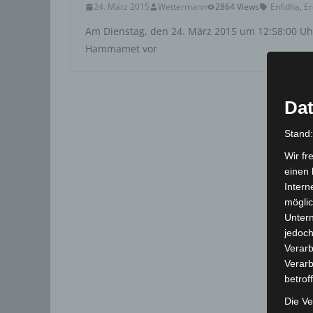
24. März 2015
Wettermann
2864 Views
Enfidha
,
E
Am Dienstag, den 24. März 2015 um 12:58:00 Uh
Hammamet vor
Dat
Stand
Wir fr
einen 
Intern
möglic
Unter
jedoch
Verarb
Verarb
betrof
Die Ve