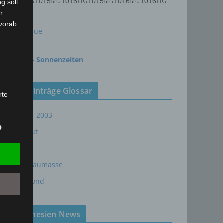
g soll
r
 vorab
meteoblue
time.is - Sonnenzeiten
Neueinträge Glossar
rte
Sommer 2003
t oder
n, zu
e
Sturmflut
em
AE
24P/Schaumasse
Wolfsmond
,
Tunesien News
hen