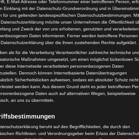
ift, E-Mail-Adresse oder Telefonnummer einer betroffenen Person, erfo
im Einklang mit der Datenschutz-Grundverordnung und in Übereinstim
n für uns geltenden landesspezifischen Datenschutzbestimmungen. Mit
 Datenschutzerklärung möchte unser Unternehmen die Öffentlichkeit ü
mfang und Zweck der von uns erhobenen, genutzten und verarbeiteten
enbezogenen Daten informieren. Ferner werden betroffene Personen 
 Datenschutzerklärung über die ihnen zustehenden Rechte aufgeklärt.
ben als für die Verarbeitung Verantwortlicher zahlreiche technische un
isatorische Maßnahmen umgesetzt, um einen möglichst lückenlosen S
er diese Internetseite verarbeiteten personenbezogenen Daten
zustellen. Dennoch können Internetbasierte Datenübertragungen
ätzlich Sicherheitslücken aufweisen, sodass ein absoluter Schutz nicht
leistet werden kann. Aus diesem Grund steht es jeder betroffenen Pe
personenbezogene Daten auch auf alternativen Wegen, beispielsweise
nisch, an uns zu übermitteln.
riffsbestimmungen
tenschutzerklärung beruht auf den Begrifflichkeiten, die durch den
ischen Richtlinien- und Verordnungsgeber beim Erlass der Datenschut