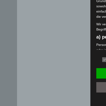
Grund
sowohl
einfac
die ve
Wir ve
Begrif
a) 
Person
oder i
bezieh
indire
einer
oder 
physio
sozial
b) b
Betrof
deren 