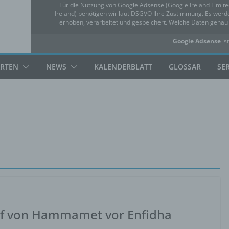
Für die Nutzung von Google Adsense (Google Ireland Limit
Ireland) benötigen wir laut DSGVO Ihre Zustimmung. Es we
erhoben, verarbeitet und gespeichert. Welche Daten gena
Google Adsense
ist
✓ Erlauben
Datensc
ARTEN
NEWS
KALENDERBLATT
GLOSSAR
SE
lf von Hammamet vor Enfidha