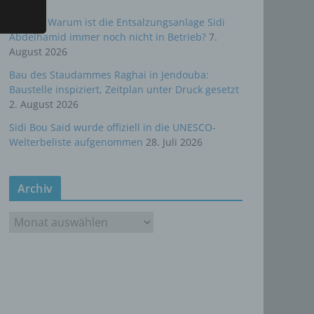
Sousse: Warum ist die Entsalzungsanlage Sidi
Abdelhamid immer noch nicht in Betrieb?
7.
rte
August 2026
Bau des Staudammes Raghai in Jendouba:
, das
Baustelle inspiziert, Zeitplan unter Druck gesetzt
as
2. August 2026
 oder
Sidi Bou Said wurde offiziell in die UNESCO-
Welterbeliste aufgenommen
28. Juli 2026
Archiv
A
r
c
ten,
h
 um
i
 zu
v
er