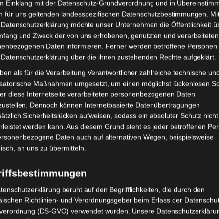
CET
im Einklang mit der Datenschutz-Grundverordnung und in Übereinstim
n für uns geltenden landesspezifischen Datenschutzbestimmungen. Mit
 Herbstbeginn –
 Datenschutzerklärung möchte unser Unternehmen die Öffentlichkeit ü
iche 2026
mfang und Zweck der von uns erhobenen, genutzten und verarbeiteten
enbezogenen Daten informieren. Ferner werden betroffene Personen 
esien
 Datenschutzerklärung über die ihnen zustehenden Rechte aufgeklärt.
ben als für die Verarbeitung Verantwortlicher zahlreiche technische un
omischer Herbstbeginn: Der Herbst als eine der vier
isatorische Maßnahmen umgesetzt, um einen möglichst lückenlosen S
nomischen Jahreszeiten ist die Jahreszeit zwischen Sommer
er diese Internetseite verarbeiteten personenbezogenen Daten
zustellen. Dennoch können Internetbasierte Datenübertragungen
ätzlich Sicherheitslücken aufweisen, sodass ein absoluter Schutz nicht
leistet werden kann. Aus diesem Grund steht es jeder betroffenen Pe
personenbezogene Daten auch auf alternativen Wegen, beispielsweise
nisch, an uns zu übermitteln.
ber: 23:59
CET
riffsbestimmungen
eorschauer 2026
tenschutzerklärung beruht auf den Begrifflichkeiten, die durch den
ischen Richtlinien- und Verordnungsgeber beim Erlass der Datenschut
esien
verordnung (DS-GVO) verwendet wurden. Unsere Datenschutzerklärun