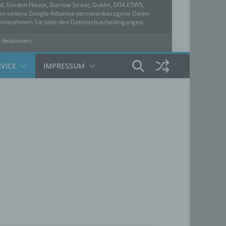
ed, Gordon House, Barrow Street, Dublin, D04 E5W5,
rden seitens Google Adsense personenbezogene Daten
u entnehmen Sie bitte den Datenschutzbedingungen.
 deaktiviert.
hutzbedingungen
RVICE
IMPRESSUM