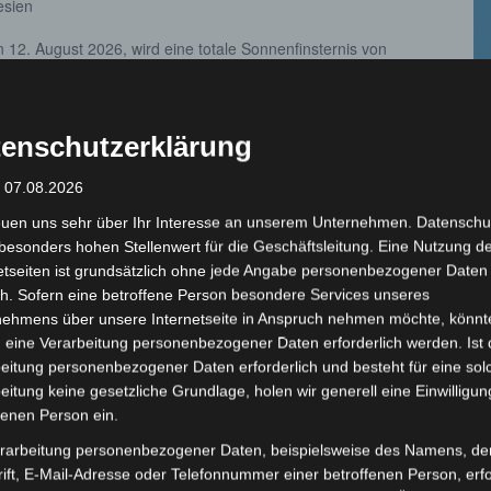
esien
12. August 2026, wird eine totale Sonnenfinsternis von
en Regionen der Welt
enschutzerklärung
: 07.08.2026
euen uns sehr über Ihr Interesse an unserem Unternehmen. Datenschu
besonders hohen Stellenwert für die Geschäftsleitung. Eine Nutzung d
er Herbstanfang 2026
etseiten ist grundsätzlich ohne jede Angabe personenbezogener Daten
h. Sofern eine betroffene Person besondere Services unseres
nehmens über unsere Internetseite in Anspruch nehmen möchte, könnt
esien
 eine Verarbeitung personenbezogener Daten erforderlich werden. Ist 
fang am 1. September: Im Gegensatz zum astronomischen
eitung personenbezogener Daten erforderlich und besteht für eine sol
ologische Herbstanfang ein festes Datum, den 1.
eitung keine gesetzliche Grundlage, holen wir generell eine Einwilligun
fenen Person ein.
rarbeitung personenbezogener Daten, beispielsweise des Namens, de
ift, E-Mail-Adresse oder Telefonnummer einer betroffenen Person, erfo