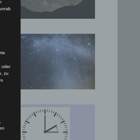
r
 vorab
rte
t oder
n, zu
em
,
hen