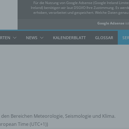
Für die Nutzung von Google Adsense (Google Ireland Limit
Ireland) benötigen wir laut DSGVO Ihre Zustimmung. Es we
erhoben, verarbeitet und gespeichert. Welche Daten gena
Google Adsense
ist
✓ Erlauben
Datensc
ARTEN
NEWS
KALENDERBLATT
GLOSSAR
SE
 den Bereichen Meteorologie, Seismologie und Klima.
European Time (UTC+1))