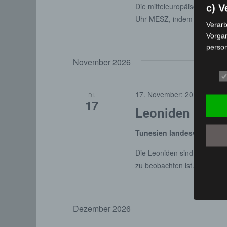
Die mitteleuropäische Somme
c) V
Uhr MESZ, indem die Stund
Verarb
Vorga
person
Ordnen
November 2026
Abfrag
eine a
Einsch
17. November: 20:00
-
19. 
DI.
17
d) E
Leoniden Meteo
Einsch
Tunesien landesweit
, Tun
person
einzu
Die Leoniden sind ein Meteo
e) P
zu beobachten ist. Sein Radi
Profil
die d
bestim
Dezember 2026
bewert
Lage, 