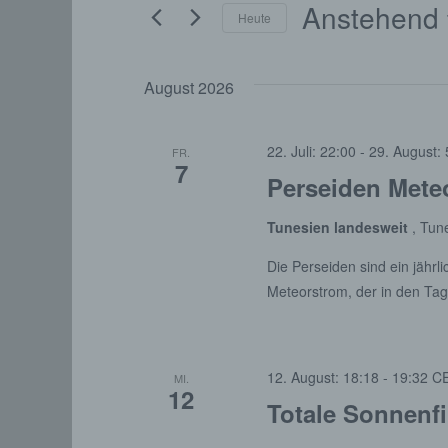
Veranstaltungen
Anstehend
Heute
D
a
August 2026
t
u
22. Juli: 22:00
-
29. August: 
FR.
m
7
Perseiden Mete
w
ä
Tunesien landesweit
, Tun
h
Die Perseiden sind ein jährl
l
Meteorstrom, der in den Ta
e
n
.
12. August: 18:18
-
19:32
C
MI.
12
Totale Sonnenfi