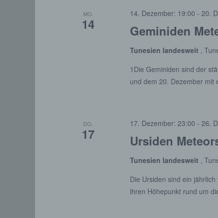
Aufent
14. Dezember: 19:00
-
20. 
MO.
vorhe
14
Geminiden Mete
f) 
Tunesien landesweit
, Tun
Pseudo
auf w
1Die Geminiden sind der stä
Inform
und dem 20. Dezember mit
können
techni
dass d
natür
17. Dezember: 23:00
-
26. 
DO.
g) V
17
Ursiden Meteor
Vera
Verant
Tunesien landesweit
, Tun
jurist
Die Ursiden sind ein jährli
gemein
person
ihren Höhepunkt rund um d
Verarb
vorgeg