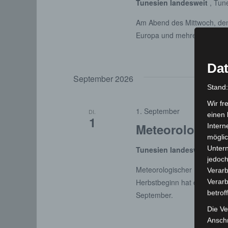
Tunesien landesweit
, Tun
Am Abend des Mittwoch, den 
Europa und mehreren ander
Dat
September 2026
Stand
Wir fr
1. September
DI.
einen 
1
Meteorologisch
Intern
möglic
Unter
Tunesien landesweit
, Tun
jedoch
Meteorologischer Herbstan
Verarb
Herbstbeginn hat der meteor
Verarb
betrof
September.
Die Ve
Anschr