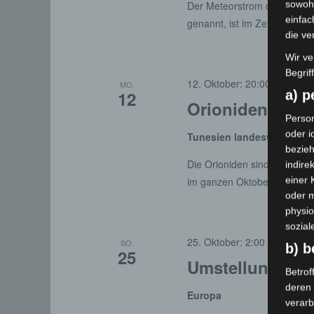
sowohl
Der Meteorstrom der Dracon
einfac
genannt, ist im Zeitraum vom
die ve
Wir ve
Begrif
12. Oktober: 20:00
-
29. Okt
MO.
12
a) 
Orioniden Mete
Person
oder i
Tunesien landesweit
, Tun
bezieh
Die Orioniden sind einer der
indire
einer
im ganzen Oktober als Sch
oder 
physio
sozial
25. Oktober: 2:00
-
3:00
CE
SO.
b) b
25
Umstellung Som
Betrof
deren 
Europa
verarb