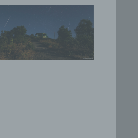
er
Weise,
 werden
en und
en,
rbaren
oder
immten