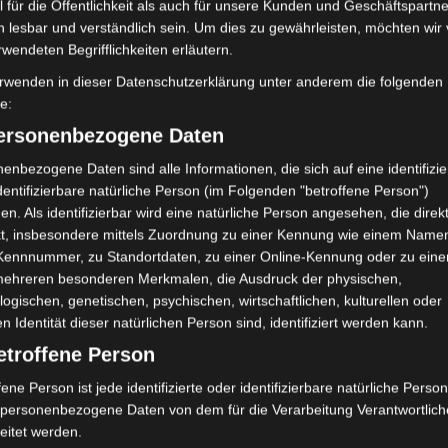
 für die Öffentlichkeit als auch für unsere Kunden und Geschäftspartne
iden, nach seinem Herkunftskometen auch Giacobiniden
h lesbar und verständlich sein. Um dies zu gewährleisten, möchten wir
 6. bis zum 10. Oktober aktiv
rwendeten Begrifflichkeiten erläutern.
rwenden in dieser Datenschutzerklärung unter anderem die folgenden
fe:
ober: 6:00
CET
personenbezogene Daten
orschauer 2026
enbezogene Daten sind alle Informationen, die sich auf eine identifizie
dentifizierbare natürliche Person (im Folgenden "betroffene Person")
esien
en. Als identifizierbar wird eine natürliche Person angesehen, die direk
 fünf aktivsten Meteorströme. Sie machen sich in jedem Jahr
kt, insbesondere mittels Zuordnung zu einer Kennung wie einem Name
 Kennnummer, zu Standortdaten, zu einer Online-Kennung oder zu ein
warm von
mehreren besonderen Merkmalen, die Ausdruck der physischen,
logischen, genetischen, psychischen, wirtschaftlichen, kulturellen oder
en Identität dieser natürlichen Person sind, identifiziert werden kann.
T
etroffene Person
merzeit auf Normalzeit (Europa)
fene Person ist jede identifizierte oder identifizierbare natürliche Person
personenbezogene Daten von dem für die Verarbeitung Verantwortlic
eitet werden.