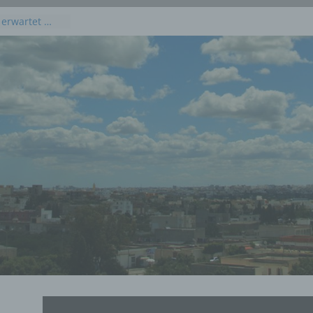
 erwartet …
kommenden
 Juli 2026
dieses
uli 2026
 Juli 2026 an
en, Osten und
rprognose für
g, 23. Juli
rprognose für
21. Juli 2026