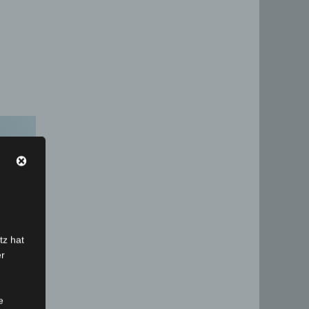
tz hat
er
e