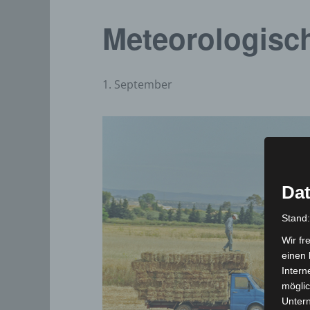
Meteorologisc
1. September
Dat
Stand
Wir fr
einen 
Intern
möglic
Unter