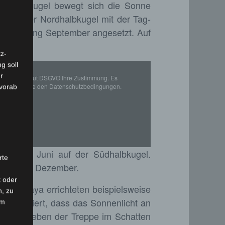
Nordhalbkugel bewegt sich die Sonne
 auf der Nordhalbkugel mit der Tag-
 auf Anfang September angesetzt. Auf
z-
g soll
r
ötigen wir laut DSGVO Ihre Zustimmung. Es
men Sie bitte den Datenschutzbedingungen.
 vorab
am 21. Juni auf der Südhalbkugel.
rte
sch am 1. Dezember.
t oder
 Die Maya errichteten beispielsweise
n, zu
o konzipiert, dass das Sonnenlicht an
em
ereiche neben der Treppe im Schatten