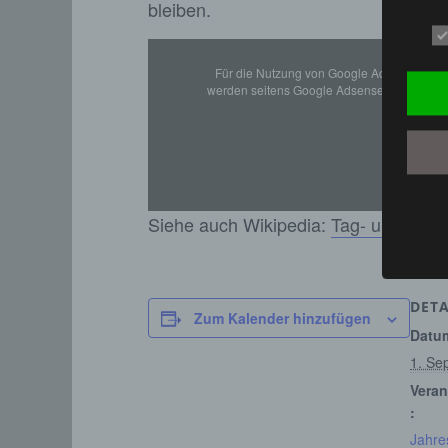
bleiben.
sozial
b) b
Für die Nutzung von Google Adsense (Goog
Betrof
werden seitens Google Adsense personenbe
deren 
verarb
c) V
Verarb
Vorga
Siehe auch Wikipedia:
Tag- und Nach
person
Ordnen
Abfrag
eine a
DETA
Zum Kalender hinzufügen
Einsch
Datu
d) E
1. Se
Veran
Einsch
:
person
einzu
Jahre