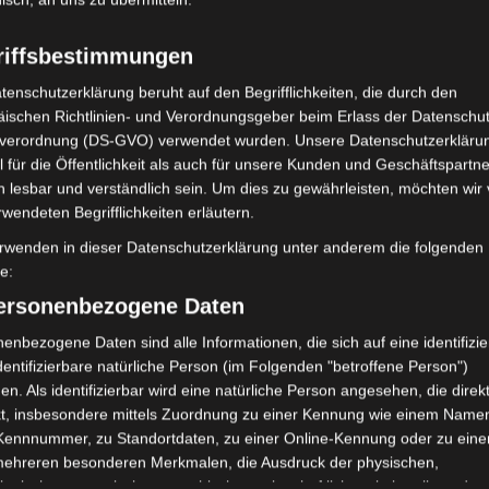
 Zeit der Ernte und des Blätterfalls. Im Herbst der 
üdlichen Wendekreis. Astronomisch beginnt der Herbst
riffsbestimmungen
eptember, meteorologisch und biologisch wird er meist
tenschutzerklärung beruht auf den Begrifflichkeiten, die durch den
sche Herbstbeginn auf den 20./21. März.
ischen Richtlinien- und Verordnungsgeber beim Erlass der Datenschut
verordnung (DS-GVO) verwendet wurden. Unsere Datenschutzerklärun
 für die Öffentlichkeit als auch für unsere Kunden und Geschäftspartne
le Ireland Limited, Gordon House, Barrow Street, Dublin, D04 E5W5, Ireland) ben
zogene Daten erhoben, verarbeitet und gespeichert. Welche Daten genau entneh
h lesbar und verständlich sein. Um dies zu gewährleisten, möchten wir
rwendeten Begrifflichkeiten erläutern.
Google Adsense
ist deaktiviert.
rwenden in dieser Datenschutzerklärung unter anderem die folgenden
fe:
✓ Erlauben
Datenschutzbedingungen
personenbezogene Daten
 21. oder 22. Dezember auf der Nordhalbkugel und 
enbezogene Daten sind alle Informationen, die sich auf eine identifizie
ts Ende November beendet; Winterbeginn ist meteorologi
dentifizierbare natürliche Person (im Folgenden "betroffene Person")
en. Als identifizierbar wird eine natürliche Person angesehen, die direk
en Völkern im Lauf der Menschheitsgeschichte gefeiert.
kt, insbesondere mittels Zuordnung zu einer Kennung wie einem Name
ichén Itzá in Mexiko. Die Architektur des Gebäudes ist s
 Kennnummer, zu Standortdaten, zu einer Online-Kennung oder zu ein
mehreren besonderen Merkmalen, die Ausdruck der physischen,
stufen der Nordseite zu Mittag streift, während die B
logischen, genetischen, psychischen, wirtschaftlichen, kulturellen oder