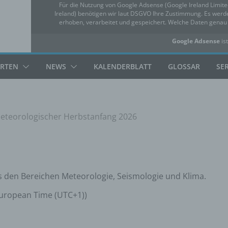
Für die Nutzung von Google Adsense (Google Ireland Limit
Ireland) benötigen wir laut DSGVO Ihre Zustimmung. Es we
erhoben, verarbeitet und gespeichert. Welche Daten gena
Google Adsense
ist
✓ Erlauben
Datensc
ARTEN
NEWS
KALENDERBLATT
GLOSSAR
SE
eteorologischer Herbstanfang 2026
 den Bereichen Meteorologie, Seismologie und Klima.
 European Time (UTC+1))