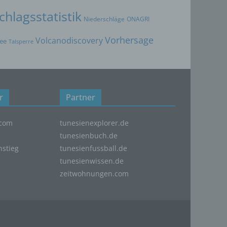
oder
hlagsstatistik
Niederschläge
ONAGRI
Vorhersage
Volcanodiscovery
ee
Talsperre
immten
r
Partner
ichtung
com
tunesienexplorer.de
ichen
tunesienbuch.de
nstieg
tunesienfussball.de
tunesienwissen.de
zeitwohnungen.com
der
g
im
er
alten,