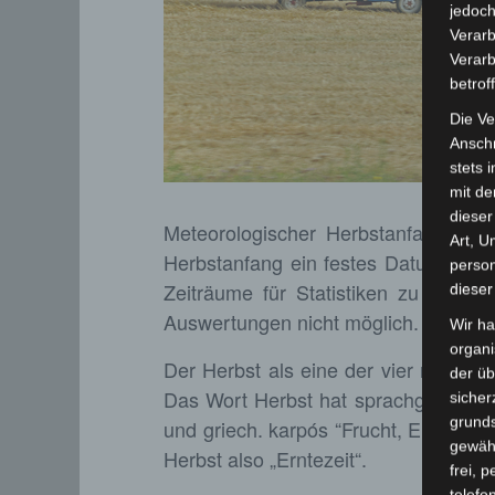
jedoch
Verarb
Verarb
betrof
Die Ve
Anschr
stets 
mit de
dieser
Meteorologischer Herbstanfang am
Art, U
Herbstanfang ein festes Datum, den
person
Zeiträume für Statistiken zu haben
dieser
Auswertungen nicht möglich.
Wir ha
organ
Der Herbst als eine der vier meteor
der üb
Das Wort Herbst hat sprachgeschichtl
sicher
grunds
und griech. karpós “Frucht, Ertrag”, f
gewähr
Herbst also „Erntezeit“.
frei, 
telefo