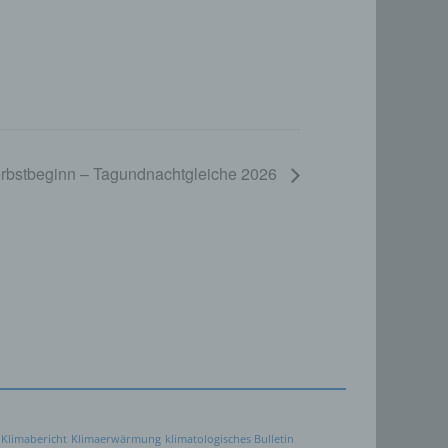
ten,
 um
 zu
er
ten,
er
rbstbeginn – Tagundnachtgleiche 2026
Weise,
 werden
en und
en,
rbaren
Klimabericht
Klimaerwärmung
klimatologisches Bulletin