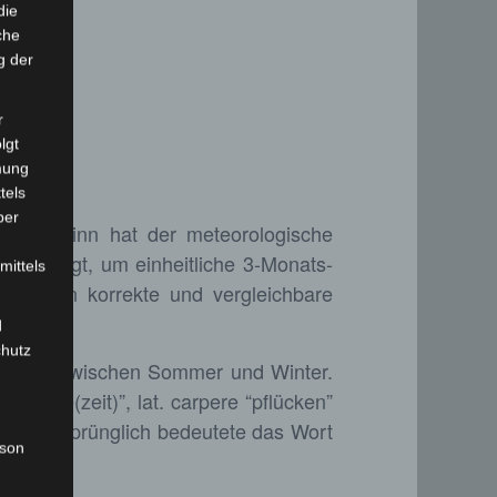
die
che
g der
r
lgt
mung
tels
ber
bstbeginn hat der meteorologische
stgelegt, um einheitliche 3-Monats-
mittels
t, wären korrekte und vergleichbare
d
chutz
hreszeit zwischen Sommer und Winter.
Ernte(zeit)”, lat. carpere “pflücken”
ichel”. Ursprünglich bedeutete das Wort
rson