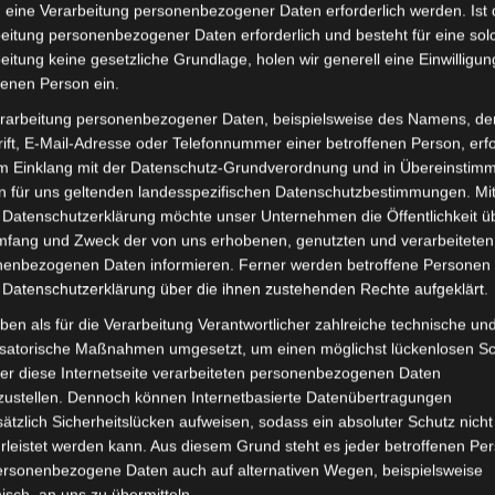
 eine Verarbeitung personenbezogener Daten erforderlich werden. Ist 
eitung personenbezogener Daten erforderlich und besteht für eine sol
eitung keine gesetzliche Grundlage, holen wir generell eine Einwilligun
fenen Person ein.
rarbeitung personenbezogener Daten, beispielsweise des Namens, de
ift, E-Mail-Adresse oder Telefonnummer einer betroffenen Person, erfo
im Einklang mit der Datenschutz-Grundverordnung und in Übereinstim
n für uns geltenden landesspezifischen Datenschutzbestimmungen. Mit
 Datenschutzerklärung möchte unser Unternehmen die Öffentlichkeit ü
 1. September: Im Gegensatz zum astronomischen Her
mfang und Zweck der von uns erhobenen, genutzten und verarbeiteten
 1. September. Dieses Datum wurde von Meteorologen fe
enbezogenen Daten informieren. Ferner werden betroffene Personen 
. Da der astronomische Herbst vom Datum her variier
 Datenschutzerklärung über die ihnen zustehenden Rechte aufgeklärt.
ben als für die Verarbeitung Verantwortlicher zahlreiche technische un
isatorische Maßnahmen umgesetzt, um einen möglichst lückenlosen S
ologischen und astronomischen Jahreszeiten ist die Ja
er diese Internetseite verarbeiteten personenbezogenen Daten
ich denselben Ursprung wie das englische Wort harvest “
zustellen. Dennoch können Internetbasierte Datenübertragungen
ätzlich Sicherheitslücken aufweisen, sodass ein absoluter Schutz nicht
erner litauisch kirpti “schneiden”, griechisch krōpíon “S
leistet werden kann. Aus diesem Grund steht es jeder betroffenen Pe
personenbezogene Daten auch auf alternativen Wegen, beispielsweise
nisch, an uns zu übermitteln.