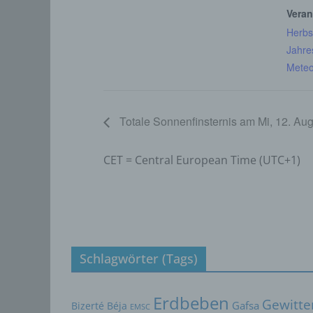
e) P
Veran
Herbs
Profil
Jahre
die d
Meteo
bestim
bewert
Lage, 
Aufent
Totale Sonnenfinsternis am Mi, 12. Au
vorhe
f) 
CET = Central European Time (UTC+1)
Pseudo
auf w
Inform
können
techni
dass d
Schlagwörter (Tags)
natür
g) V
Erdbeben
Gewitte
Vera
Bizerté
Béja
Gafsa
EMSC