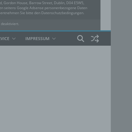
ed, Gordon House, Barrow Street, Dublin, D04 E5W5,
rden seitens Google Adsense personenbezogene Daten
u entnehmen Sie bitte den Datenschutzbedingungen.
 deaktiviert.
hutzbedingungen
RVICE
IMPRESSUM