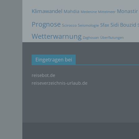
Verant
Klimawandel
Monastir
Mahdia
Medenine
Mittelmeer
jurist
gemein
Prognose
Sidi Bouzid
Sfax
Scirocco
Seismologie
person
Verarb
Wetterwarnung
Zaghouan
Überflutungen
vorgeg
Kriter
Mitgli
Eingetragen bei
h) A
Auftra
reisebot.de
oder a
reiseverzeichnis-urlaub.de
verarb
i) E
Empfän
andere
davon,
Rahme
dem Re