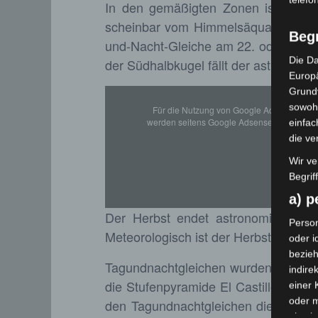
In den gemäßigten Zonen ist er die
scheinbar vom Himmelsäquator zum s
Beg
und-Nacht-Gleiche am 22. oder 23. S
Die Da
der Südhalbkugel fällt der astronomi
Europä
Grund
sowohl
Für die Nutzung von Google Adsense (Goog
werden seitens Google Adsense personenbe
einfac
die ve
Wir ve
Begrif
a) 
Der Herbst endet astronomisch am
Person
Meteorologisch ist der Herbst berei
oder i
bezieh
Tagundnachtgleichen wurden von viel
indire
die Stufenpyramide El Castillo in Ch
einer
oder 
den Tagundnachtgleichen die Treppen
physio