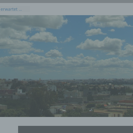
 erwartet …
kommenden
 Juli 2026
dieses
uli 2026
 Juli 2026 an
en, Osten und
rprognose für
g, 23. Juli
rprognose für
21. Juli 2026