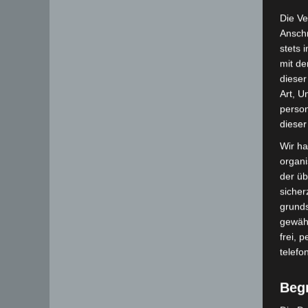
Die Ve
Anschr
stets 
mit de
dieser
Art, U
person
dieser
Wir ha
organ
der üb
sicher
grunds
gewähr
frei, 
telefo
Beg