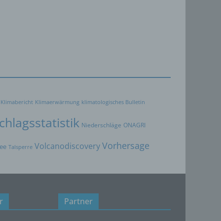
 zu
er
ten,
er
Weise,
Klimabericht
Klimaerwärmung
klimatologisches Bulletin
 werden
en und
hlagsstatistik
Niederschläge
ONAGRI
en,
rbaren
Vorhersage
Volcanodiscovery
ee
Talsperre
oder
r
Partner