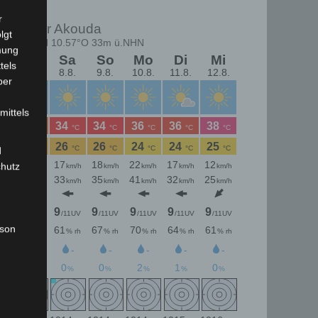
r
lgt
mung
tels
ber
mittels
d
chutz
rson