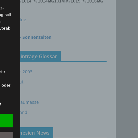
z-
g soll
meteoblue
r
 vorab
time.is - Sonnenzeiten
Neueinträge Glossar
Sommer 2003
rte
Sturmflut
t oder
AE
n, zu
em
24P/Schaumasse
e
Wolfsmond
Tunesien News