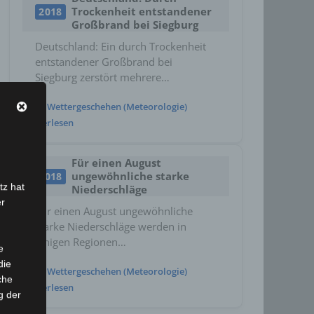
Trockenheit entstandener
2018
Großbrand bei Siegburg
Deutschland: Ein durch Trockenheit
entstandener Großbrand bei
Siegburg zerstört mehrere…
Wettergeschehen (Meteorologie)
Weiterlesen
Für einen August
ungewöhnliche starke
2018
tz hat
Niederschläge
er
Für einen August ungewöhnliche
starke Niederschläge werden in
einigen Regionen…
e
die
Wettergeschehen (Meteorologie)
che
Weiterlesen
g der