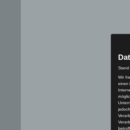
Dat
Stand
Wir fr
einen 
Intern
möglic
Unter
jedoch
Verarb
Verarb
betrof