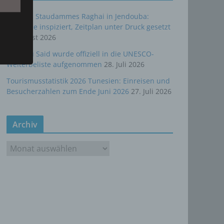
,
hen
Bau des Staudammes Raghai in Jendouba:
Baustelle inspiziert, Zeitplan unter Druck gesetzt
2. August 2026
Sidi Bou Said wurde offiziell in die UNESCO-
rte
Welterbeliste aufgenommen
28. Juli 2026
, das
Tourismusstatistik 2026 Tunesien: Einreisen und
as
Besucherzahlen zum Ende Juni 2026
27. Juli 2026
 oder
Archiv
A
r
c
h
i
v
ten,
 um