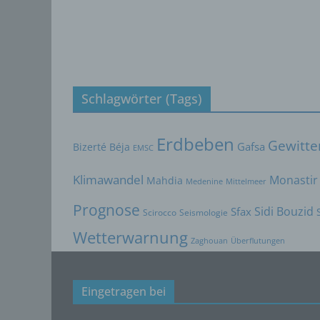
bestim
bewert
Lage, 
Aufent
vorhe
f) 
Schlagwörter (Tags)
Pseudo
auf w
Erdbeben
Gewitte
Bizerté
Béja
Gafsa
EMSC
Inform
können
Klimawandel
Monastir
Mahdia
Medenine
Mittelmeer
techni
dass d
Prognose
Sidi Bouzid
Sfax
Scirocco
Seismologie
natür
Wetterwarnung
g) V
Zaghouan
Überflutungen
Vera
Verant
Eingetragen bei
jurist
gemein