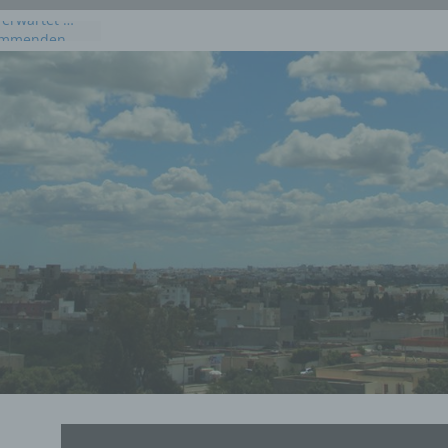
 erwartet …
kommenden
 Juli 2026
dieses
uli 2026
 Juli 2026 an
en, Osten und
rprognose für
g, 23. Juli
rprognose für
21. Juli 2026