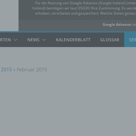
Für die Nutzung von Google Adsense (Google Ireland Limit
Ireland) benötigen wir laut DSGVO Ihre Zustimmung. Es we
erhoben, verarbeitet und gespeichert. Welche Daten gena
Google Adsense
ist
✓ Erlauben
Datensc
ARTEN
NEWS
KALENDERBLATT
GLOSSAR
SE
 2015
»
Februar 2015