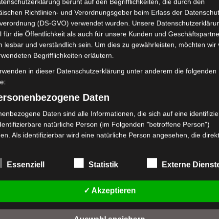
tenschutzerklärung beruht auf den Begrifflichkeiten, die durch den
ischen Richtlinien- und Verordnungsgeber beim Erlass der Datenschut
verordnung (DS-GVO) verwendet wurden. Unsere Datenschutzerklärun
 für die Öffentlichkeit als auch für unsere Kunden und Geschäftspartne
h lesbar und verständlich sein. Um dies zu gewährleisten, möchten wir
rwendeten Begrifflichkeiten erläutern.
rwenden in dieser Datenschutzerklärung unter anderem die folgenden
fe:
personenbezogene Daten
enbezogene Daten sind alle Informationen, die sich auf eine identifizie
dentifizierbare natürliche Person (im Folgenden "betroffene Person")
en. Als identifizierbar wird eine natürliche Person angesehen, die direk
kt, insbesondere mittels Zuordnung zu einer Kennung wie einem Name
 Kennnummer, zu Standortdaten, zu einer Online-Kennung oder zu ein
Essenziell
Statistik
Externe Dienst
mehreren besonderen Merkmalen, die Ausdruck der physischen,
logischen, genetischen, psychischen, wirtschaftlichen, kulturellen oder
en Identität dieser natürlichen Person sind, identifiziert werden kann.
✓ Akzeptieren
etroffene Person