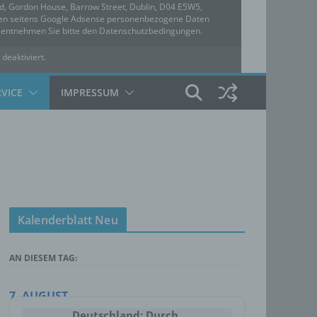
ed, Gordon House, Barrow Street, Dublin, D04 E5W5,
rden seitens Google Adsense personenbezogene Daten
u entnehmen Sie bitte den Datenschutzbedingungen.
 deaktiviert.
hutzbedingungen
RVICE
IMPRESSUM
Kalenderblatt Neu
AN DIESEM TAG:
7. AUGUST
Deutschland: Durch