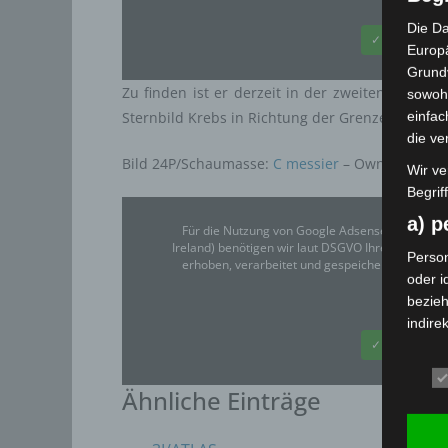
Die Da
✓ Erlauben
Europä
Grund
Zu finden ist er derzeit in der zweiten Nacht
sowohl
einfac
Sternbild Krebs in Richtung der Grenze zwische
die ve
Bild 24P/Schaumasse:
C messier
– Own work, CC
Wir ve
Begrif
a) 
Für die Nutzung von Google Adsense (Google Ir
Ireland) benötigen wir laut DSGVO Ihre Zustim
Person
erhoben, verarbeitet und gespeichert. Welche
oder i
bezieh
Google
indire
einer
✓ Erlauben
oder 
physio
Ähnliche Einträge
sozial
b) b