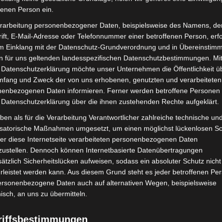
et
der Jupiter-Familie, der am 1. Dezember 1911 von dem
fenen Person ein.
se in Nizza entdeckt wurde. Der Komet benötigt etwa 8,18
rarbeitung personenbezogener Daten, beispielsweise des Namens, de
 Bahn ist starken gravitativen Störungen durch Jupiter
ift, E-Mail-Adresse oder Telefonnummer einer betroffenen Person, erfo
stanz über die Jahrzehnte leicht verändert hat. Fotografisch
im Einklang mit der Datenschutz-Grundverordnung und in Übereinstim
n für uns geltenden landesspezifischen Datenschutzbestimmungen. Mit
 Datenschutzerklärung möchte unser Unternehmen die Öffentlichkeit ü
 Sichtbarkeitsmaximum mit einer
Magnitude
von etwa 9,9 bis
mfang und Zweck der von uns erhobenen, genutzten und verarbeiteten
enbezogenen Daten informieren. Ferner werden betroffene Personen 
äser und Amateurteleskope unter dunklem Himmel. Er erreicht
 Datenschutzerklärung über die ihnen zustehenden Rechte aufgeklärt.
nuar 2026 in einer Entfernung von ca. 1,18 Astronomischen
llionen Kilometer)
ben als für die Verarbeitung Verantwortlicher zahlreiche technische un
isatorische Maßnahmen umgesetzt, um einen möglichst lückenlosen S
er diese Internetseite verarbeiteten personenbezogenen Daten
eits wenige Tage zuvor, am 4. Januar 2026, mit einer Distanz
zustellen. Dennoch können Internetbasierte Datenübertragungen
ätzlich Sicherheitslücken aufweisen, sodass ein absoluter Schutz nicht
leistet werden kann. Aus diesem Grund steht es jeder betroffenen Pe
personenbezogene Daten auch auf alternativen Wegen, beispielsweise
eland Limited, Gordon House, Barrow Street, Dublin, D04 E5W5,
nisch, an uns zu übermitteln.
mung. Es werden seitens Google Adsense personenbezogene Daten
 Daten genau entnehmen Sie bitte den Datenschutzbedingungen.
riffsbestimmungen
 Adsense
ist deaktiviert.