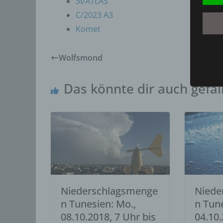
3I/ATLAS
Betrof
C/2023 A3
deren 
Komet
verarb
c) V
Wolfsmond
Verarb
Vorga
Das könnte dir auch gefal
person
Ordnen
Abfrag
eine a
Einsch
d) E
Einsch
person
einzu
Niederschlagsmenge
Niede
n Tunesien: Mo.,
n Tune
e) P
08.10.2018, 7 Uhr bis
04.10.
Profil