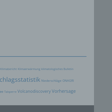
 um
 zu
er
ten,
er
Weise,
 werden
en und
Klimabericht
Klimaerwärmung
klimatologisches Bulletin
en,
rbaren
hlagsstatistik
Niederschläge
ONAGRI
Vorhersage
Volcanodiscovery
ee
Talsperre
oder