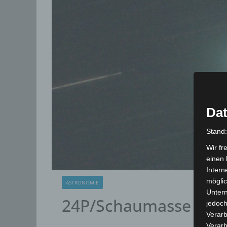
Dat
Stand
Wir fr
einen 
Intern
möglic
ASTRONOMIE
Unter
24P/Schaumasse
jedoch
Verarb
Verarb