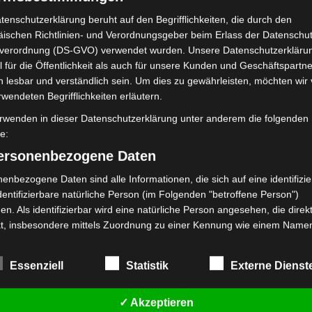
tenschutzerklärung beruht auf den Begrifflichkeiten, die durch den
Datenschutzbedingungen
ischen Richtlinien- und Verordnungsgeber beim Erlass der Datenschut
verordnung (DS-GVO) verwendet wurden. Unsere Datenschutzerklärun
hälfte am Morgenhimmel im Osten. Er bewegt sich dabei vom
 für die Öffentlichkeit als auch für unsere Kunden und Geschäftspartne
h lesbar und verständlich sein. Um dies zu gewährleisten, möchten wir
n Bärenhüter (Bootes) und Jungfrau.
rwendeten Begrifflichkeiten erläutern.
 BY-SA 4.0
rwenden in dieser Datenschutzerklärung unter anderem die folgenden
fe:
personenbezogene Daten
eland Limited, Gordon House, Barrow Street, Dublin, D04 E5W5,
mung. Es werden seitens Google Adsense personenbezogene Daten
enbezogene Daten sind alle Informationen, die sich auf eine identifizie
 Daten genau entnehmen Sie bitte den Datenschutzbedingungen.
dentifizierbare natürliche Person (im Folgenden "betroffene Person")
en. Als identifizierbar wird eine natürliche Person angesehen, die direk
 Adsense
ist deaktiviert.
kt, insbesondere mittels Zuordnung zu einer Kennung wie einem Name
 Kennnummer, zu Standortdaten, zu einer Online-Kennung oder zu ein
Datenschutzbedingungen
mehreren besonderen Merkmalen, die Ausdruck der physischen,
Essenziell
Statistik
Externe Dienst
logischen, genetischen, psychischen, wirtschaftlichen, kulturellen oder
en Identität dieser natürlichen Person sind, identifiziert werden kann.
✓ Akzeptieren
etroffene Person