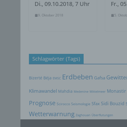
Di., 09.10.2018, 7 Uhr
Fr., 0
die d
bestim
9. Oktober 2018
5. Okto
bewert
Lage, 
Aufent
vorhe
f) 
Pseudo
Schlagwörter (Tags)
auf w
Inform
können
Erdbeben
Gewitte
Bizerté
Béja
Gafsa
EMSC
techni
dass d
Klimawandel
Monastir
Mahdia
Medenine
Mittelmeer
natür
g) V
Prognose
Sidi Bouzid
Sfax
Scirocco
Seismologie
Vera
Wetterwarnung
Zaghouan
Überflutungen
Verant
jurist