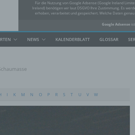
Für die Nutzung von Google Adsense (Google Ireland Limit
Ireland) benötigen wir laut DSGVO Ihre Zustimmung. Es we
erhoben, verarbeitet und gespeichert. Welche Daten gena
Google Adsense
ist
✓ Erlauben
Datensc
ARTEN
NEWS
KALENDERBLATT
GLOSSAR
SE
Schaumasse
H
I
K
M
N
O
P
R
S
T
U
V
W