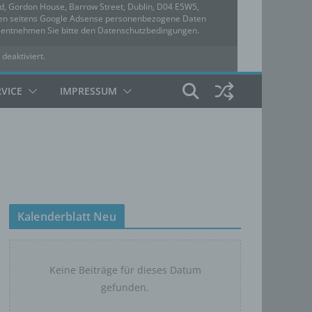
ed, Gordon House, Barrow Street, Dublin, D04 E5W5,
rden seitens Google Adsense personenbezogene Daten
u entnehmen Sie bitte den Datenschutzbedingungen.
 deaktiviert.
hutzbedingungen
RVICE
IMPRESSUM
Kalenderblatt Neu
Keine Beiträge für dieses Datum
gefunden.