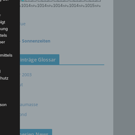
r
lgt
meteoblue
mung
tels
time.is - Sonnenzeiten
ber
mittels
Neueinträge Glossar
d
Sommer 2003
chutz
Sturmflut
AE
24P/Schaumasse
rson
Wolfsmond
Tunesien News