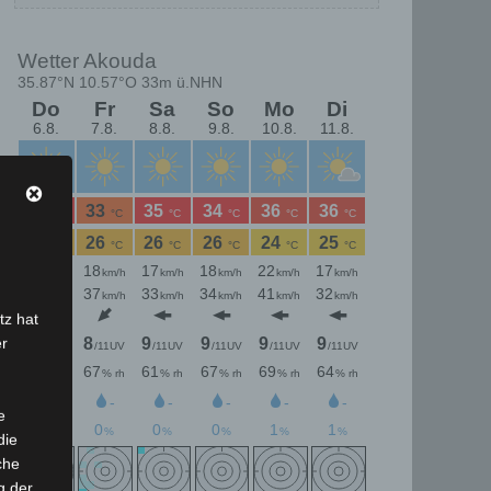
tz hat
er
e
die
che
g der