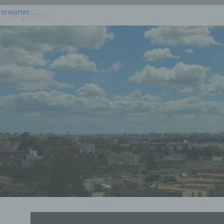
 erwartet …
kommenden
 Juli 2026
dieses
uli 2026
 Juli 2026 an
en, Osten und
rprognose für
g, 23. Juli
rprognose für
21. Juli 2026