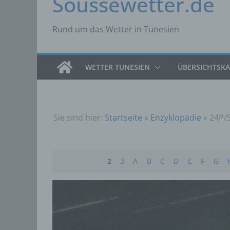
Soussewetter.de
Rund um das Wetter in Tunesien
WETTER TUNESIEN
ÜBERSICHTSK
Sie sind hier:
Startseite
»
Enzyklopädie
»
24P/
2
3
A
B
C
D
E
F
G