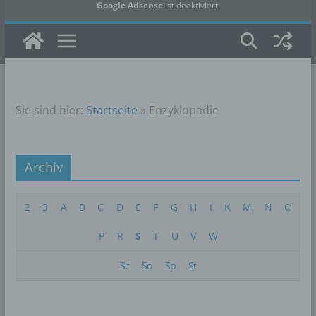
Google Adsense
ist deaktiviert.
✓ Erlauben
Datenschutzbedingungen
Sie sind hier:
Startseite
»
Enzyklopädie
Archiv
2
3
A
B
C
D
E
F
G
H
I
K
M
N
O
P
R
S
T
U
V
W
Sc
So
Sp
St