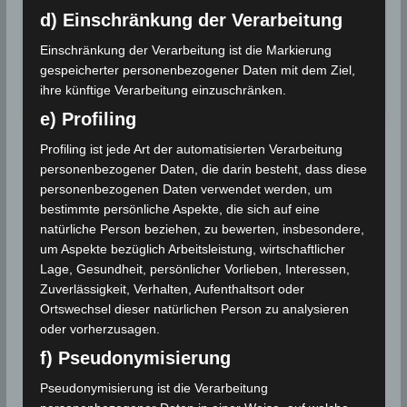
gemessen
d) Einschränkung der Verarbeitung
In Bizerté wird eine Rekordtemperatur von
Einschränkung der Verarbeitung ist die Markierung
45,4°C gemessen. Dieser Rekord…
gespeicherter personenbezogener Daten mit dem Ziel,
ihre künftige Verarbeitung einzuschränken.
Wettergeschehen (Meteorologie)
Weiterlesen
e) Profiling
Profiling ist jede Art der automatisierten Verarbeitung
personenbezogener Daten, die darin besteht, dass diese
personenbezogenen Daten verwendet werden, um
bestimmte persönliche Aspekte, die sich auf eine
natürliche Person beziehen, zu bewerten, insbesondere,
um Aspekte bezüglich Arbeitsleistung, wirtschaftlicher
Lage, Gesundheit, persönlicher Vorlieben, Interessen,
Zuverlässigkeit, Verhalten, Aufenthaltsort oder
Ortswechsel dieser natürlichen Person zu analysieren
oder vorherzusagen.
f) Pseudonymisierung
Pseudonymisierung ist die Verarbeitung