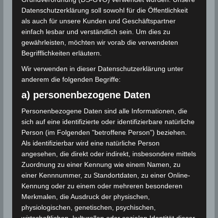
Datenschutzerklärung soll sowohl für die Öffentlichkeit
als auch für unsere Kunden und Geschäftspartner
METEOROLOGIE
einfach lesbar und verständlich sein. Um dies zu
gewährleisten, möchten wir vorab die verwendeten
Starkregen
Begrifflichkeiten erläutern.
Wir verwenden in dieser Datenschutzerklärung unter
Ab einer Niederschlagsmenge von 20 Litern pro
anderem die folgenden Begriffe:
Quadratmeter innerhalb von sechs Stunden spricht
a) personenbezogene Daten
man von Starkregen. Die Stufen 2 bis
Personenbezogene Daten sind alle Informationen, die
sich auf eine identifizierte oder identifizierbare natürliche
Person (im Folgenden "betroffene Person") beziehen.
GEOLOGIE
Als identifizierbar wird eine natürliche Person
angesehen, die direkt oder indirekt, insbesondere mittels
Straße von Sizilien
Zuordnung zu einer Kennung wie einem Namen, zu
einer Kennnummer, zu Standortdaten, zu einer Online-
Die Straße von Sizilien bezeichnet eine Meerenge
Kennung oder zu einem oder mehreren besonderen
beziehungsweise Meeresregion des Mittelmeeres
Merkmalen, die Ausdruck der physischen,
physiologischen, genetischen, psychischen,
zwischen Sizilien und Tunesien. Sie verbindet das