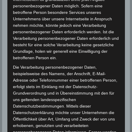
personenbezogener Daten möglich. Sofern eine
betroffene Person besondere Services unseres
Unternehmens über unsere Internetseite in Anspruch
nehmen möchte, könnte jedoch eine Verarbeitung
personenbezogener Daten erforderlich werden. Ist die
Verarbeitung personenbezogener Daten erforderlich und
besteht für eine solche Verarbeitung keine gesetzliche
Grundlage, holen wir generell eine Einwilligung der
betroffenen Person ein.
Die Verarbeitung personenbezogener Daten,
beispielsweise des Namens, der Anschrift, E-Mail-
KLIMA
METEOROLOGIE
Adresse oder Telefonnummer einer betroffenen Person,
Sommer 2003
erfolgt stets im Einklang mit der Datenschutz-
Grundverordnung und in Übereinstimmung mit den für
uns geltenden landesspezifischen
Europa, Deutschland: Der Sommer 2003 in
Datenschutzbestimmungen. Mittels dieser
Deutschland ging als historischer
Datenschutzerklärung möchte unser Unternehmen die
„Jahrhundertsommer“ in die Wettergeschichte ein
Öffentlichkeit über Art, Umfang und Zweck der von uns
und war bis dahin der
erhobenen, genutzten und verarbeiteten