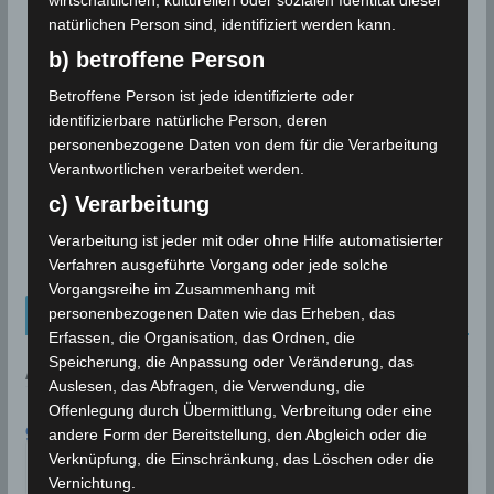
wirtschaftlichen, kulturellen oder sozialen Identität dieser
östliche Becken
natürlichen Person sind, identifiziert werden kann.
b) betroffene Person
Betroffene Person ist jede identifizierte oder
METEOROLOGIE
identifizierbare natürliche Person, deren
Sturmflut
personenbezogene Daten von dem für die Verarbeitung
Verantwortlichen verarbeitet werden.
c) Verarbeitung
Eine Sturmflut entsteht, wenn starker, auflandiger
Wind das Meerwasser gegen die Küste drückt und so
Verarbeitung ist jeder mit oder ohne Hilfe automatisierter
den Wasserstand über das normale
Verfahren ausgeführte Vorgang oder jede solche
Vorgangsreihe im Zusammenhang mit
Kalenderblatt Neu
personenbezogenen Daten wie das Erheben, das
Erfassen, die Organisation, das Ordnen, die
Speicherung, die Anpassung oder Veränderung, das
AN DIESEM TAG:
Auslesen, das Abfragen, die Verwendung, die
Offenlegung durch Übermittlung, Verbreitung oder eine
9. AUGUST
andere Form der Bereitstellung, den Abgleich oder die
Verknüpfung, die Einschränkung, das Löschen oder die
In Bizerté wird eine
Rekordtemperatur von 45,4°C
1999
Vernichtung.