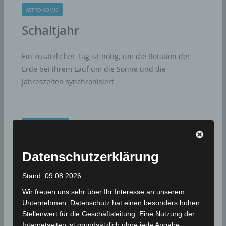
ASTRONOMIE
Schaltjahr
Ein zusätzlicher Tag ist nötig, um die Rotation der
Erde bei ihrem Lauf um die Sonne und die
Jahreszeiten synchronisiert
METEOROLOGIE
Schirokko
Datenschutzerklärung
Schirokko (Scirocco) ist ein heftiger, sehr trockener
Stand: 09.08.2026
und sehr heißer Wüstenwind aus der Sahara, der
Wir freuen uns sehr über Ihr Interesse an unserem
über Nordafrika und dem südlichen
Unternehmen. Datenschutz hat einen besonders hohen
Stellenwert für die Geschäftsleitung. Eine Nutzung der
Internetseiten ist grundsätzlich ohne jede Angabe