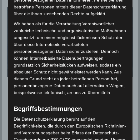
personenbezogenen Daten informieren. Ferner werden
betroffene Personen mittels dieser Datenschutzerklärung
über die ihnen zustehenden Rechte aufgeklärt.
Wir haben als für die Verarbeitung Verantwortlicher
zahlreiche technische und organisatorische Maßnahmen
umgesetzt, um einen möglichst lückenlosen Schutz der
über diese Internetseite verarbeiteten
personenbezogenen Daten sicherzustellen. Dennoch
können Internetbasierte Datenübertragungen
grundsätzlich Sicherheitslücken aufweisen, sodass ein
absoluter Schutz nicht gewährleistet werden kann. Aus
diesem Grund steht es jeder betroffenen Person frei,
personenbezogene Daten auch auf alternativen Wegen,
METEOROLOGIE
beispielsweise telefonisch, an uns zu übermitteln.
Sprite
Begriffsbestimmungen
Als „Sprite“ (im Deutschen auch „Kobold“) bezeichnet
Die Datenschutzerklärung beruht auf den
man in der Meteorologie eine kalte Entladung in der
Begrifflichkeiten, die durch den Europäischen Richtlinien-
Hochatmosphäre, die während eines
und Verordnungsgeber beim Erlass der Datenschutz-
Grundverordnung (DS-GVO) verwendet wurden. Unsere