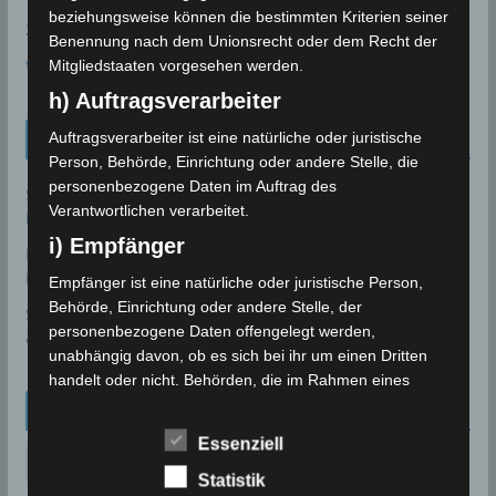
beziehungsweise können die bestimmten Kriterien seiner
24P/Schaumasse
Benennung nach dem Unionsrecht oder dem Recht der
Wolfsmond
Mitgliedstaaten vorgesehen werden.
h) Auftragsverarbeiter
Tunesien News
Auftragsverarbeiter ist eine natürliche oder juristische
Person, Behörde, Einrichtung oder andere Stelle, die
personenbezogene Daten im Auftrag des
Sousse: Warum ist die Entsalzungsanlage Sidi Abdelhamid
Verantwortlichen verarbeitet.
immer noch nicht in Betrieb?
7. August 2026
i) Empfänger
Bau des Staudammes Raghai in Jendouba: Baustelle
inspiziert, Zeitplan unter Druck gesetzt
2. August 2026
Empfänger ist eine natürliche oder juristische Person,
Behörde, Einrichtung oder andere Stelle, der
Sidi Bou Said wurde offiziell in die UNESCO-Welterbeliste
personenbezogene Daten offengelegt werden,
aufgenommen
28. Juli 2026
unabhängig davon, ob es sich bei ihr um einen Dritten
handelt oder nicht. Behörden, die im Rahmen eines
bestimmten Untersuchungsauftrags nach dem
Archiv
Unionsrecht oder dem Recht der Mitgliedstaaten
Essenziell
möglicherweise personenbezogene Daten erhalten,
A
gelten jedoch nicht als Empfänger.
Statistik
r