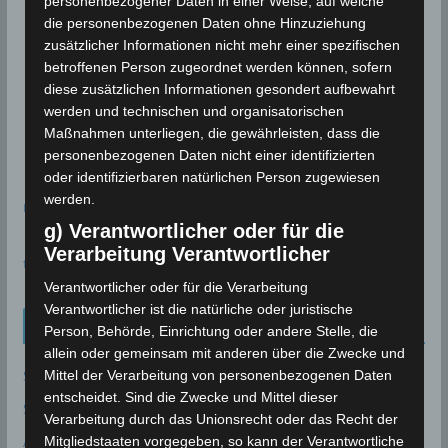
personenbezogener Daten in einer Weise, auf welche
die personenbezogenen Daten ohne Hinzuziehung
zusätzlicher Informationen nicht mehr einer spezifischen
betroffenen Person zugeordnet werden können, sofern
diese zusätzlichen Informationen gesondert aufbewahrt
werden und technischen und organisatorischen
Maßnahmen unterliegen, die gewährleisten, dass die
personenbezogenen Daten nicht einer identifizierten
oder identifizierbaren natürlichen Person zugewiesen
werden.
meteoblue
g) Verantwortlicher oder für die
Verarbeitung Verantwortlicher
time.is - Sonnenzeiten
Verantwortlicher oder für die Verarbeitung
Verantwortlicher ist die natürliche oder juristische
Neueinträge Glossar
Person, Behörde, Einrichtung oder andere Stelle, die
allein oder gemeinsam mit anderen über die Zwecke und
Sommer 2003
Mittel der Verarbeitung von personenbezogenen Daten
entscheidet. Sind die Zwecke und Mittel dieser
Sturmflut
Verarbeitung durch das Unionsrecht oder das Recht der
AE
Mitgliedstaaten vorgegeben, so kann der Verantwortliche