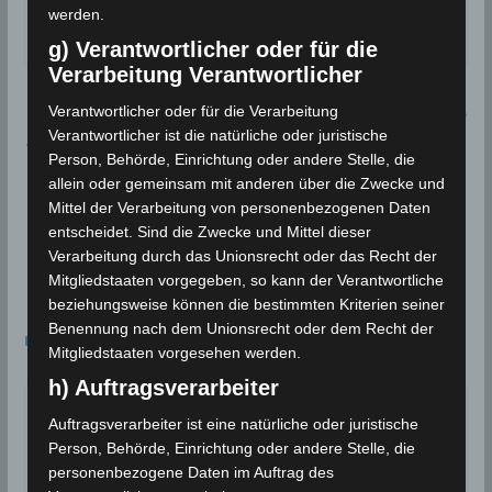
werden.
Quelle:
IDW
g) Verantwortlicher oder für die
Verarbeitung Verantwortlicher
Verantwortlicher oder für die Verarbeitung
Tunesien: Wetterprognose für Donnerstag und Fre
Verantwortlicher ist die natürliche oder juristische
itag (13./14. Februar 2020) – Bewölkt, verhältnismä
Person, Behörde, Einrichtung oder andere Stelle, die
ßig mild
allein oder gemeinsam mit anderen über die Zwecke und
Wettercam: Facebook-Umfrage beendet – 61 Proz
Mittel der Verarbeitung von personenbezogenen Daten
entscheidet. Sind die Zwecke und Mittel dieser
ent der Mitleser entschieden sich für Schwarz-wei
Verarbeitung durch das Unionsrecht oder das Recht der
ß in der Nacht
Mitgliedstaaten vorgegeben, so kann der Verantwortliche
beziehungsweise können die bestimmten Kriterien seiner
Das könnte dir auch gefallen
Benennung nach dem Unionsrecht oder dem Recht der
Mitgliedstaaten vorgesehen werden.
h) Auftragsverarbeiter
Auftragsverarbeiter ist eine natürliche oder juristische
Person, Behörde, Einrichtung oder andere Stelle, die
personenbezogene Daten im Auftrag des