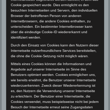
Gouvernorat Kebili neuer
2021
Cookie gespeichert wurde. Dies ermöglicht es den
Hitzerekord
besuchten Internetseiten und Servern, den individuellen
Gouvernorat Kebili: Mit 48,5 Grad Celsius wird
Browser der betroffenen Person von anderen
in der Region…
Internetbrowsern, die andere Cookies enthalten, zu
unterscheiden. Ein bestimmter Internetbrowser kann
Wettergeschehen (Meteorologie)
Weiterlesen
über die eindeutige Cookie-ID wiedererkannt und
identifiziert werden.
Durch den Einsatz von Cookies kann den Nutzern dieser
Internetseite nutzerfreundlichere Services bereitstellen,
die ohne die Cookie-Setzung nicht möglich wären.
Mittels eines Cookies können die Informationen und
Angebote auf unserer Internetseite im Sinne des
Benutzers optimiert werden. Cookies ermöglichen uns,
wie bereits erwähnt, die Benutzer unserer Internetseite
wiederzuerkennen. Zweck dieser Wiedererkennung ist
es, den Nutzern die Verwendung unserer Internetseite
zu erleichtern. Der Benutzer einer Internetseite, die
Cookies verwendet, muss beispielsweise nicht bei jedem
Besuch der Internetseite erneut seine Zugangsdaten