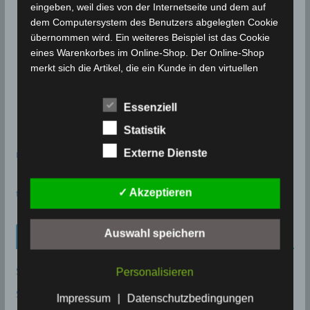
eingeben, weil dies von der Internetseite und dem auf
dem Computersystem des Benutzers abgelegten Cookie
übernommen wird. Ein weiteres Beispiel ist das Cookie
eines Warenkorbes im Online-Shop. Der Online-Shop
merkt sich die Artikel, die ein Kunde in den virtuellen
Warenkorb gelegt hat, über ein Cookie.
Die betroffene Person kann die Setzung von Cookies
Essenziell
durch unsere Internetseite jederzeit mittels einer
Statistik
entsprechenden Einstellung des genutzten
Internetbrowsers verhindern und damit der Setzung von
Externe Dienste
meteoblue
Cookies dauerhaft widersprechen. Ferner können
bereits gesetzte Cookies jederzeit über einen
✓ Akzeptieren
time.is - Sonnenzeiten
Internetbrowser oder andere Softwareprogramme
gelöscht werden. Dies ist in allen gängigen
Internetbrowsern möglich. Deaktiviert die betroffene
Auswahl speichern
Neueinträge Glossar
Person die Setzung von Cookies in dem genutzten
Internetbrowser, sind unter Umständen nicht alle
Sommer 2003
Personalisieren
Funktionen unserer Internetseite vollumfänglich nutzbar.
Sturmflut
Impressum
|
Datenschutzbedingungen
Erfassung von allgemeinen Daten