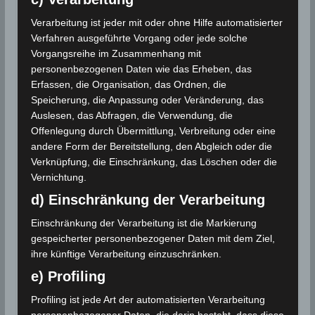
fünf Eisschildmodellen stützen. Diese Entwicklung
spiegelt den Fortschritt und die zunehmende
Verarbeitung ist jeder mit oder ohne Hilfe automatisierter
Bedeutung der Forschung zum antarktischen
Verfahren ausgeführte Vorgang oder jede solche
Eisschild wider.
Vorgangsreihe im Zusammenhang mit
personenbezogenen Daten wie das Erheben, das
Erfassen, die Organisation, das Ordnen, die
+++ “Risiken für Küstenmetropolen von New York bis
Speicherung, die Anpassung oder Veränderung, das
Mumbai, von Hamburg bis Shanghai” +++
Auslesen, das Abfragen, die Verwendung, die
Offenlegung durch Übermittlung, Verbreitung oder eine
“Je mehr Computersimulationsmodelle wir
andere Form der Bereitstellung, den Abgleich oder die
verwenden, die alle leicht unterschiedliche
Verknüpfung, die Einschränkung, das Löschen oder die
dynamische Repräsentationen des antarktischen
Vernichtung.
Eisschildes sind, desto größer ist die Bandbreite der
d) Einschränkung der Verarbeitung
Ergebnisse, die wir bekommen – aber desto robuster
Einschränkung der Verarbeitung ist die Markierung
sind auch die Schätzungen, die wir der Gesellschaft
gespeicherter personenbezogener Daten mit dem Ziel,
liefern können”, sagt Sophie Nowicki, Ko-Autorin der
ihre künftige Verarbeitung einzuschränken.
Studie vom NASA Goddard Space Flight Center und
e) Profiling
eine Leitautorin des kommenden Berichts des
Weltklimarats IPCC, die das übergreifende
Profiling ist jede Art der automatisierten Verarbeitung
Eisschildmodell-Vergleichsprojekt ISMIP6 leitete. “Es
personenbezogener Daten, die darin besteht, dass diese