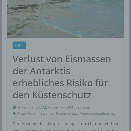
KLIMA
Verlust von Eismassen
der Antarktis
erhebliches Risiko für
den Küstenschutz
14. Februar 2020
Wettermann
4589 Views
Antarktis
,
Klimawandel
,
Küstenschutz
,
Meeresspiegelanstieg
Der Anstieg des Meeresspiegels durch den Verlust
von Eismassen der Antarktis könnte schon in naher