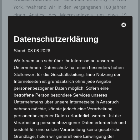
York. “Während wir in den vergangenen 100 Jahren
einen Anstieg des Meeresspiegels um etwa 19
Zentimeter erlebt haben, könnte der Anstieg durch
den Eisverlust allein der Antarktis innerhalb dieses
Datenschutzerklärung
Jahrhunderts bis zu 58 Zentimeter betragen. Mit
dieser Risikoabschätzung liefert die Studie wichtige
Stand: 08.08.2026
Informationen für den Küstenschutz: Der Beitrag der
Wir freuen uns sehr über Ihr Interesse an unserem
Antarktis zum Meeresspiegel wird mit großer
Unternehmen. Datenschutz hat einen besonders hohen
Wahrscheinlichkeit nicht mehr als 58 Zentimeter
Stellenwert für die Geschäftsleitung. Eine Nutzung der
betragen.”
Internetseiten ist grundsätzlich ohne jede Angabe
personenbezogener Daten möglich. Sofern eine
Bislang sind die thermische Ausdehnung des sich
betroffene Person besondere Services unseres
erwärmenden Meerwassers und die schmelzenden
Unternehmens über unsere Internetseite in Anspruch
Gebirgsgletscher die wichtigsten Faktoren für den
nehmen möchte, könnte jedoch eine Verarbeitung
Anstieg des Meeresspiegels. Der jetzt in der
personenbezogener Daten erforderlich werden. Ist die
Verarbeitung personenbezogener Daten erforderlich und
Zeitschrift Earth System Dynamics der Europäischen
besteht für eine solche Verarbeitung keine gesetzliche
Geowissenschaftlichen Union (EGU) veröffentlichten
Grundlage, holen wir generell eine Einwilligung der
Studie zufolge wird der Anteil der Antarktis jedoch