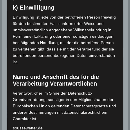
k) Einwilligung
Einwilligung ist jede von der betroffenen Person freiwillig
Klimaerwärmung: Die Strände von
für den bestimmten Fall in informierter Weise und
Hammamet verschwinden
unmissverständlich abgegebene Willensbekundung in
Form einer Erklärung oder einer sonstigen eindeutigen
16. Oktober 2022
bestätigenden Handlung, mit der die betroffene Person
zu verstehen gibt, dass sie mit der Verarbeitung der sie
betreffenden personenbezogenen Daten einverstanden
ist.
Name und Anschrift des für die
Verarbeitung Verantwortlichen
Verantwortlicher im Sinne der Datenschutz-
Grundverordnung, sonstiger in den Mitgliedstaaten der
Europäischen Union geltenden Datenschutzgesetze und
anderer Bestimmungen mit datenschutzrechtlichem
Charakter ist:
Tunesien: Klimatologisches Bulletin für
soussewetter.de