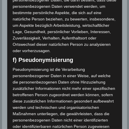
gibt immer noch große Unsicherheiten, aber wir
personenbezogenen Daten verwendet werden, um
bestimmte persönliche Aspekte, die sich auf eine
können unser Verständnis des größten Eisschildes
natürliche Person beziehen, zu bewerten, insbesondere,
der Erde beständig verbessern. Der Vergleich von
um Aspekte bezüglich Arbeitsleistung, wirtschaftlicher
Modellergebnisse ist ein wirkungsvolles Instrument,
Lage, Gesundheit, persönlicher Vorlieben, Interessen,
um der Gesellschaft die notwendigen Informationen
Zuverlässigkeit, Verhalten, Aufenthaltsort oder
für rationale Entscheidungen zu liefern.“
Ortswechsel dieser natürlichen Person zu analysieren
oder vorherzusagen.
Auf langen Zeitskalen – also in Jahrhunderten bis
f) Pseudonymisierung
Jahrtausenden – hat der antarktische Eisschild das
Potenzial, den Meeresspiegel um mehrere zehn
Pseudonymisierung ist die Verarbeitung
personenbezogener Daten in einer Weise, auf welche
Meter anzuheben. “Was wir mit Sicherheit wissen ist,
die personenbezogenen Daten ohne Hinzuziehung
dass das Verbrennen von Kohle, Öl und Gas die
zusätzlicher Informationen nicht mehr einer spezifischen
Risiken für die Küstenmetropolen von New York bis
betroffenen Person zugeordnet werden können, sofern
nach Mumbai, Hamburg oder Shanghai weiter in die
diese zusätzlichen Informationen gesondert aufbewahrt
Höhe treibt”, erklärt Levermann.
werden und technischen und organisatorischen
Maßnahmen unterliegen, die gewährleisten, dass die
Titelbild: Symbolfoto Marabout Sidi Hacheni, Djerba.
personenbezogenen Daten nicht einer identifizierten
APAL
oder identifizierbaren natürlichen Person zugewiesen