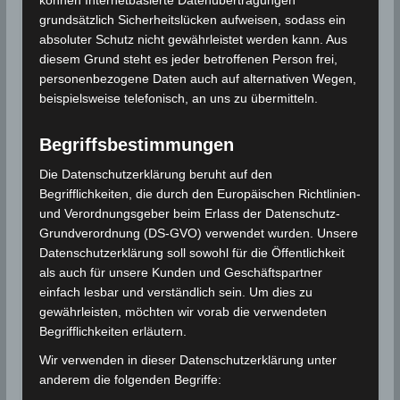
erwartenden Meeresspiegelanstieg durch den Faktor
grundsätzlich Sicherheitslücken aufweisen, sodass ein
absoluter Schutz nicht gewährleistet werden kann. Aus
Antarktis ist recht groß. Geht man davon aus, dass
diesem Grund steht es jeder betroffenen Person frei,
der Ausstoß von Treibhausgasen sich wie bislang
personenbezogene Daten auch auf alternativen Wegen,
fortsetzt, liegt die von den Wissenschaftlern als “sehr
beispielsweise telefonisch, an uns zu übermitteln.
wahrscheinlich” bezeichnete Spanne für dieses
Jahrhundert zwischen 6 und 58 Zentimetern
Begriffsbestimmungen
Meeresspiegelanstieg. Geht man dagegen von einer
schnellen Emissionsreduktion aus, liegt sie zwischen
Die Datenschutzerklärung beruht auf den
Begrifflichkeiten, die durch den Europäischen Richtlinien-
4 und 37 Zentimetern. Wichtig ist, dass der
und Verordnungsgeber beim Erlass der Datenschutz-
Unterschied zwischen einem Szenario mit
Grundverordnung (DS-GVO) verwendet wurden. Unsere
unverändertem Treibhausgasausstoß und einem
Datenschutzerklärung soll sowohl für die Öffentlichkeit
Szenario mit Emissionsreduktionen auf längeren
als auch für unsere Kunden und Geschäftspartner
Zeitskalen, also weiter in der Zukunft, wesentlich
einfach lesbar und verständlich sein. Um dies zu
größer wird.
gewährleisten, möchten wir vorab die verwendeten
Begrifflichkeiten erläutern.
Wir verwenden in dieser Datenschutzerklärung unter
Für die Nutzung von Google Adsense (Google Ireland
anderem die folgenden Begriffe:
Limited, Gordon House, Barrow Street, Dublin, D04 E5W5,
Ireland) benötigen wir laut DSGVO Ihre Zustimmung. Es