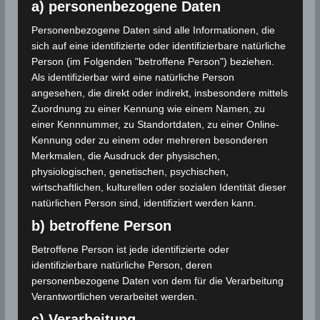
a) personenbezogene Daten
werden seitens Google Adsense personenbezogene
Daten erhoben, verarbeitet und gespeichert. Welche
Personenbezogene Daten sind alle Informationen, die
Daten genau entnehmen Sie bitte den
sich auf eine identifizierte oder identifizierbare natürliche
Datenschutzbedingungen.
Person (im Folgenden "betroffene Person") beziehen.
Google Adsense
ist deaktiviert.
Als identifizierbar wird eine natürliche Person
angesehen, die direkt oder indirekt, insbesondere mittels
✓ Erlauben
Datenschutzbedingungen
Zuordnung zu einer Kennung wie einem Namen, zu
einer Kennnummer, zu Standortdaten, zu einer Online-
Kennung oder zu einem oder mehreren besonderen
Die Forscher berücksichtigten in ihren Berechnungen
Merkmalen, die Ausdruck der physischen,
eine ganze Reihe physikalischer Einflussfaktoren, von
physiologischen, genetischen, psychischen,
der Klimasensitivität auf die Treibhausgasemissionen
wirtschaftlichen, kulturellen oder sozialen Identität dieser
über den Wärmetransport im südlichen Ozean bis
natürlichen Person sind, identifiziert werden kann.
hin zur Meeresströmung unter den Antarktischen
b) betroffene Person
Eisschelfen. Insgesamt waren 16
Eisschildmodellierungsgruppen mit 36 Forschenden
Betroffene Person ist jede identifizierte oder
identifizierbare natürliche Person, deren
aus 27 Instituten an dieser vom PIK koordinierten
personenbezogene Daten von dem für die Verarbeitung
Studie beteiligt. Eine ähnliche Studie sechs Jahre
Verantwortlichen verarbeitet werden.
zuvor musste sich noch auf die Ergebnisse von nur
c) Verarbeitung