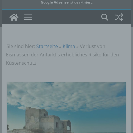
Google Adsense
ist deaktiviert.
✓ Erlauben
Datenschutzbedingungen
Sie sind hier:
Startseite
»
Klima
»
Verlust von
Eismassen der Antarktis erhebliches Risiko für den
Küstenschutz