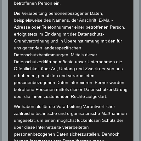
betroffenen Person ein.
wohl absehbar zum wichtigsten Faktor werden. Alle
Die Verarbeitung personenbezogener Daten,
Faktoren zusammen ergeben dann das Gesamtrisiko
beispielsweise des Namens, der Anschrift, E-Mail-
des Meeresspiegelanstiegs.
Adresse oder Telefonnummer einer betroffenen Person,
erfolgt stets im Einklang mit der Datenschutz-
Grundverordnung und in Übereinstimmung mit den für
Für die Nutzung von Google Adsense (Google Ireland
uns geltenden landesspezifischen
Limited, Gordon House, Barrow Street, Dublin, D04 E5W5,
Ireland) benötigen wir laut DSGVO Ihre Zustimmung. Es
Datenschutzbestimmungen. Mittels dieser
werden seitens Google Adsense personenbezogene
Datenschutzerklärung möchte unser Unternehmen die
Daten erhoben, verarbeitet und gespeichert. Welche
Öffentlichkeit über Art, Umfang und Zweck der von uns
Daten genau entnehmen Sie bitte den
Datenschutzbedingungen.
erhobenen, genutzten und verarbeiteten
personenbezogenen Daten informieren. Ferner werden
Google Adsense
ist deaktiviert.
betroffene Personen mittels dieser Datenschutzerklärung
über die ihnen zustehenden Rechte aufgeklärt.
✓ Erlauben
Datenschutzbedingungen
Wir haben als für die Verarbeitung Verantwortlicher
zahlreiche technische und organisatorische Maßnahmen
+++ Durch die große Ergebnisspanne ist die
umgesetzt, um einen möglichst lückenlosen Schutz der
Schätzung sehr robust+++
über diese Internetseite verarbeiteten
personenbezogenen Daten sicherzustellen. Dennoch
Die Bandbreite der Schätzungen zum zu
können Internetbasierte Datenübertragungen