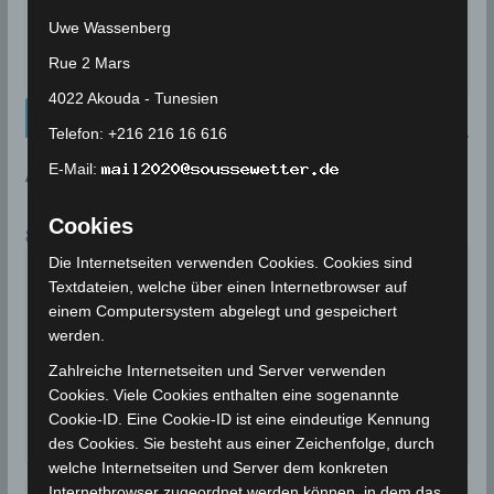
den Juli 2022
Uwe Wassenberg
Rue 2 Mars
2. September 2022
4022 Akouda - Tunesien
Kalenderblatt Neu
Telefon: +216 216 16 616
E-Mail:
AN DIESEM TAG:
Cookies
8. AUGUST
Die Internetseiten verwenden Cookies. Cookies sind
Für einen August außergewöhnliche
Niederschlagsmengen werden in
2018
Textdateien, welche über einen Internetbrowser auf
Tunesien registriert
einem Computersystem abgelegt und gespeichert
werden.
Für einen August außergewöhnliche
Niederschlagsmengen werden in Tunesien
Zahlreiche Internetseiten und Server verwenden
registriert. Zwischen…
Cookies. Viele Cookies enthalten eine sogenannte
Cookie-ID. Eine Cookie-ID ist eine eindeutige Kennung
Wettergeschehen (Meteorologie)
Weiterlesen
des Cookies. Sie besteht aus einer Zeichenfolge, durch
welche Internetseiten und Server dem konkreten
Internetbrowser zugeordnet werden können, in dem das