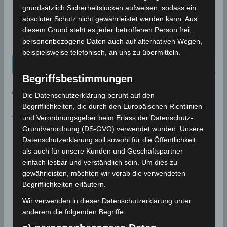
Der Anstieg der Meerestemperatur und des
grundsätzlich Sicherheitslücken aufweisen, sodass ein
Salzgehalts im Mittelmeer sowie die Einwanderung
absoluter Schutz nicht gewährleistet werden kann. Aus
invasiver Arten könnten dort die Struktur und
diesem Grund steht es jeder betroffenen Person frei,
biologische
personenbezogene Daten auch auf alternativen Wegen,
beispielsweise telefonisch, an uns zu übermitteln.
Kalenderblatt Neu
Begriffsbestimmungen
AN DIESEM TAG:
Die Datenschutzerklärung beruht auf den
Begrifflichkeiten, die durch den Europäischen Richtlinien-
7. AUGUST
und Verordnungsgeber beim Erlass der Datenschutz-
Grundverordnung (DS-GVO) verwendet wurden. Unsere
Deutschland: Durch Trockenheit
Datenschutzerklärung soll sowohl für die Öffentlichkeit
entstandener Großbrand bei
2018
Siegburg
als auch für unsere Kunden und Geschäftspartner
einfach lesbar und verständlich sein. Um dies zu
Deutschland: Ein durch Trockenheit
gewährleisten, möchten wir vorab die verwendeten
entstandener Großbrand bei Siegburg zerstört
Begrifflichkeiten erläutern.
mehrere…
Wir verwenden in dieser Datenschutzerklärung unter
Wettergeschehen (Meteorologie)
Weiterlesen
anderem die folgenden Begriffe: