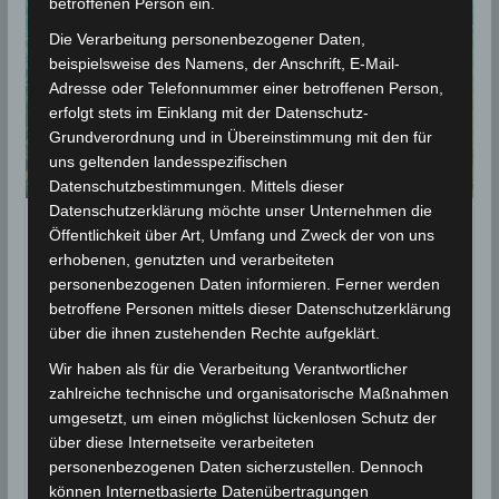
betroffenen Person ein.
Die Verarbeitung personenbezogener Daten,
beispielsweise des Namens, der Anschrift, E-Mail-
Adresse oder Telefonnummer einer betroffenen Person,
erfolgt stets im Einklang mit der Datenschutz-
Grundverordnung und in Übereinstimmung mit den für
uns geltenden landesspezifischen
Datenschutzbestimmungen. Mittels dieser
Datenschutzerklärung möchte unser Unternehmen die
Öffentlichkeit über Art, Umfang und Zweck der von uns
KLIMAWANDEL
erhobenen, genutzten und verarbeiteten
Klimaerwärmung und invasive
personenbezogenen Daten informieren. Ferner werden
Art bedrohen Seegraswiesen
betroffene Personen mittels dieser Datenschutzerklärung
über die ihnen zustehenden Rechte aufgeklärt.
im Mittelmeer
Wir haben als für die Verarbeitung Verantwortlicher
17. Februar 2024
Wettermann
1456 Views
zahlreiche technische und organisatorische Maßnahmen
Halophila stipulacea
,
Klimaerwärmung
,
umgesetzt, um einen möglichst lückenlosen Schutz der
Leibniz-Zentrum für Marine Tropenforschung (ZMT)
,
Mittelmeer
,
über diese Internetseite verarbeiteten
Neptungras
,
Posidonia oceanica
,
Seegras
personenbezogenen Daten sicherzustellen. Dennoch
können Internetbasierte Datenübertragungen