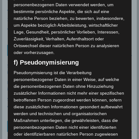
personenbezogenen Daten verwendet werden, um
AE
bestimmte persönliche Aspekte, die sich auf eine
natürliche Person beziehen, zu bewerten, insbesondere,
24P/Schaumasse
um Aspekte bezüglich Arbeitsleistung, wirtschaftlicher
Wolfsmond
Lage, Gesundheit, persönlicher Vorlieben, Interessen,
Zuverlässigkeit, Verhalten, Aufenthaltsort oder
Ortswechsel dieser natürlichen Person zu analysieren
Tunesien News
oder vorherzusagen.
f) Pseudonymisierung
Sousse: Warum ist die Entsalzungsanlage Sidi Abdelhamid
immer noch nicht in Betrieb?
7. August 2026
Pseudonymisierung ist die Verarbeitung
personenbezogener Daten in einer Weise, auf welche
Bau des Staudammes Raghai in Jendouba: Baustelle
die personenbezogenen Daten ohne Hinzuziehung
inspiziert, Zeitplan unter Druck gesetzt
2. August 2026
zusätzlicher Informationen nicht mehr einer spezifischen
Sidi Bou Said wurde offiziell in die UNESCO-Welterbeliste
betroffenen Person zugeordnet werden können, sofern
aufgenommen
28. Juli 2026
diese zusätzlichen Informationen gesondert aufbewahrt
werden und technischen und organisatorischen
Maßnahmen unterliegen, die gewährleisten, dass die
Archiv
personenbezogenen Daten nicht einer identifizierten
oder identifizierbaren natürlichen Person zugewiesen