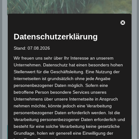
KLIMAWANDEL
Datenschutzerklärung
22 von 72 Seegrasarten vom
Aussterben bedroht:
Stand: 07.08.2026
Dringender Handlungsbedarf!
Wir freuen uns sehr über Ihr Interesse an unserem
Unternehmen. Datenschutz hat einen besonders hohen
2. März 2025
Wettermann
1680 Views
Stellenwert für die Geschäftsleitung. Eine Nutzung der
Halophila stipulacea
,
IUCN
,
Klimaerwärmung
,
Mittelmeer
,
Internetseiten ist grundsätzlich ohne jede Angabe
Neptungras
,
Posidonia oceanica
,
Seegras
personenbezogener Daten möglich. Sofern eine
betroffene Person besondere Services unseres
Etwa 21% der Seegrasarten sind in der Roten Liste
Unternehmens über unsere Internetseite in Anspruch
der bedrohten Arten der Weltnaturschutzunion
nehmen möchte, könnte jedoch eine Verarbeitung
(IUCN) als „nahezu bedroht“, „gefährdet“ und
personenbezogener Daten erforderlich werden. Ist die
Verarbeitung personenbezogener Daten erforderlich und
besteht für eine solche Verarbeitung keine gesetzliche
Grundlage, holen wir generell eine Einwilligung der