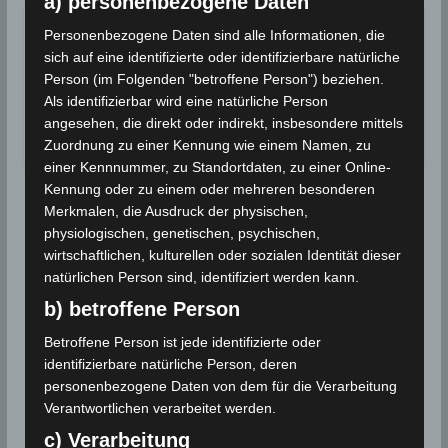
a) personenbezogene Daten
Für einen August ungewöhnliche
2018
Personenbezogene Daten sind alle Informationen, die
starke Niederschläge
sich auf eine identifizierte oder identifizierbare natürliche
Für einen August ungewöhnliche starke
Person (im Folgenden "betroffene Person") beziehen.
Niederschläge werden in einigen Regionen…
Als identifizierbar wird eine natürliche Person
angesehen, die direkt oder indirekt, insbesondere mittels
Wettergeschehen (Meteorologie)
Weiterlesen
Zuordnung zu einer Kennung wie einem Namen, zu
einer Kennnummer, zu Standortdaten, zu einer Online-
Kennung oder zu einem oder mehreren besonderen
Merkmalen, die Ausdruck der physischen,
physiologischen, genetischen, psychischen,
wirtschaftlichen, kulturellen oder sozialen Identität dieser
natürlichen Person sind, identifiziert werden kann.
b) betroffene Person
Betroffene Person ist jede identifizierte oder
identifizierbare natürliche Person, deren
personenbezogene Daten von dem für die Verarbeitung
Verantwortlichen verarbeitet werden.
c) Verarbeitung