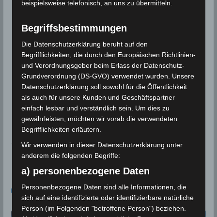
beispielsweise telefonisch, an uns zu übermitteln.
Für die Nutzung von Google Adsense (Google Ireland
Limited, Gordon House, Barrow Street, Dublin, D04 E5W5,
Begriffsbestimmungen
Ireland) benötigen wir laut DSGVO Ihre Zustimmung. Es
werden seitens Google Adsense personenbezogene
Die Datenschutzerklärung beruht auf den
Daten erhoben, verarbeitet und gespeichert. Welche
Begrifflichkeiten, die durch den Europäischen Richtlinien-
Daten genau entnehmen Sie bitte den
Datenschutzbedingungen.
und Verordnungsgeber beim Erlass der Datenschutz-
Grundverordnung (DS-GVO) verwendet wurden. Unsere
Google Adsense
ist deaktiviert.
Datenschutzerklärung soll sowohl für die Öffentlichkeit
als auch für unsere Kunden und Geschäftspartner
✓ Erlauben
Datenschutzbedingungen
einfach lesbar und verständlich sein. Um dies zu
gewährleisten, möchten wir vorab die verwendeten
Begrifflichkeiten erläutern.
ECMWF
Wir verwenden in dieser Datenschutzerklärung unter
anderem die folgenden Begriffe:
Dürre
a) personenbezogene Daten
Das könnte dir auch gefallen
Personenbezogene Daten sind alle Informationen, die
sich auf eine identifizierte oder identifizierbare natürliche
Person (im Folgenden "betroffene Person") beziehen.