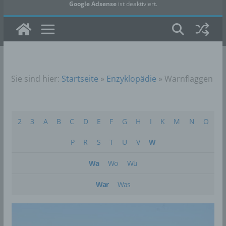
Google Adsense
ist deaktiviert.
✓ Erlauben
Datenschutzbedingungen
Sie sind hier:
Startseite
»
Enzyklopädie
»
Warnflaggen
2
3
A
B
C
D
E
F
G
H
I
K
M
N
O
P
R
S
T
U
V
W
Wa
Wo
Wü
War
Was