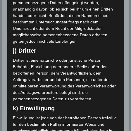
meteoblue
personenbezogene Daten offengelegt werden,
unabhängig davon, ob es sich bei ihr um einen Dritten
handelt oder nicht. Behörden, die im Rahmen eines
time.is - Sonnenzeiten
bestimmten Untersuchungsauftrags nach dem
Unionsrecht oder dem Recht der Mitgliedstaaten
möglicherweise personenbezogene Daten erhalten,
Neueinträge Glossar
gelten jedoch nicht als Empfänger.
j) Dritter
Sommer 2003
Dritter ist eine natürliche oder juristische Person,
Sturmflut
Behörde, Einrichtung oder andere Stelle außer der
AE
betroffenen Person, dem Verantwortlichen, dem
Auftragsverarbeiter und den Personen, die unter der
24P/Schaumasse
unmittelbaren Verantwortung des Verantwortlichen oder
Wolfsmond
des Auftragsverarbeiters befugt sind, die
personenbezogenen Daten zu verarbeiten.
k) Einwilligung
Tunesien News
Einwilligung ist jede von der betroffenen Person freiwillig
für den bestimmten Fall in informierter Weise und
Bau des Staudammes Raghai in Jendouba: Baustelle
unmissverständlich abgegebene Willensbekundung in