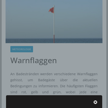
METEOROLOGIE
Warnflaggen
An Badestränden werden verschiedene Warnflaggen
gehisst, um Badegäste über die aktuellen
Bedingungen zu informieren. Die häufigsten Flaggen
sind rot, gelb und grün, wobei jede eine
unterschiedliche Gefahrenstufe signalisiert. Es gibt
auch speziellere Flaggen wie die schwarz-weiß