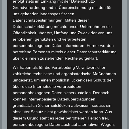
erfolgt stets im Einklang mit der Datenschutz-
Wasser ist für die Öffentlichkeit gesperrt.
Grundverordnung und in Übereinstimmung mit den für
Rot-gelbe Flagge:
Schwimmen ist erlaubt,
uns geltenden landesspezifischen
Rettungsschwimmer sind im Einsatz.
Datenschutzbestimmungen. Mittels dieser
Schwarz-weiß geviertelte Flagge:
Datenschutzerklärung möchte unser Unternehmen die
Öffentlichkeit über Art, Umfang und Zweck der von uns
Wassersportbereich, Schwimmen ist nicht
erhobenen, genutzten und verarbeiteten
erlaubt.
personenbezogenen Daten informieren. Ferner werden
Violette Flagge:
Gefährliche
betroffene Personen mittels dieser Datenschutzerklärung
Meereslebewesen wurden gesichtet.
über die ihnen zustehenden Rechte aufgeklärt.
Wir haben als für die Verarbeitung Verantwortlicher
zahlreiche technische und organisatorische Maßnahmen
Es ist wichtig, die Warnflaggen zu beachten und sich
umgesetzt, um einen möglichst lückenlosen Schutz der
an die Anweisungen der Rettungsschwimmer zu
über diese Internetseite verarbeiteten
halten, um einen sicheren Strandbesuch zu
personenbezogenen Daten sicherzustellen. Dennoch
gewährleisten. Die Flaggen können je nach Region
können Internetbasierte Datenübertragungen
und Veranstalter leicht variieren, daher ist es immer
grundsätzlich Sicherheitslücken aufweisen, sodass ein
ratsam, sich vor dem Baden über die lokalen
absoluter Schutz nicht gewährleistet werden kann. Aus
Bedingungen zu informieren.
diesem Grund steht es jeder betroffenen Person frei,
personenbezogene Daten auch auf alternativen Wegen,