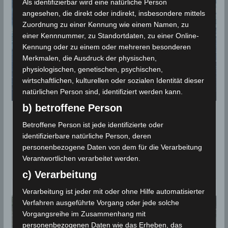
Als identifizierbar wird eine natürliche Person
angesehen, die direkt oder indirekt, insbesondere mittels
Zuordnung zu einer Kennung wie einem Namen, zu
einer Kennnummer, zu Standortdaten, zu einer Online-
Kennung oder zu einem oder mehreren besonderen
Merkmalen, die Ausdruck der physischen,
physiologischen, genetischen, psychischen,
wirtschaftlichen, kulturellen oder sozialen Identität dieser
natürlichen Person sind, identifiziert werden kann.
b) betroffene Person
Niederschlagsmengen Tunesien: Mo.,
Betroffene Person ist jede identifizierte oder
21.05.2018, 7 Uhr – Di., 22.05.2018, 7
identifizierbare natürliche Person, deren
Uhr
personenbezogene Daten von dem für die Verarbeitung
Verantwortlichen verarbeitet werden.
22. Mai 2018
c) Verarbeitung
Verarbeitung ist jeder mit oder ohne Hilfe automatisierter
Verfahren ausgeführte Vorgang oder jede solche
Vorgangsreihe im Zusammenhang mit
personenbezogenen Daten wie das Erheben, das