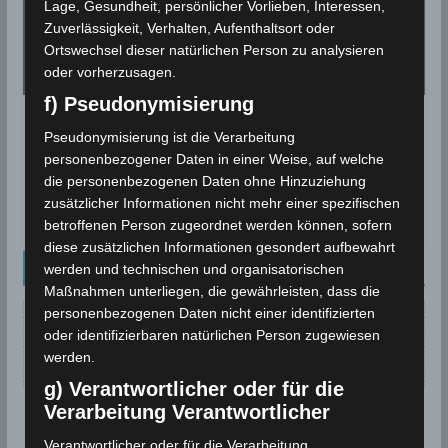
Lage, Gesundheit, persönlicher Vorlieben, Interessen,
Zuverlässigkeit, Verhalten, Aufenthaltsort oder
Ortswechsel dieser natürlichen Person zu analysieren
oder vorherzusagen.
f) Pseudonymisierung
Warnung vor Gewittern im Norden
Pseudonymisierung ist die Verarbeitung
und in der Mitte von Tunesien ab Mo.,
personenbezogener Daten in einer Weise, auf welche
21. Mai 2018, 14 Uhr
die personenbezogenen Daten ohne Hinzuziehung
zusätzlicher Informationen nicht mehr einer spezifischen
21. Mai 2018
betroffenen Person zugeordnet werden können, sofern
diese zusätzlichen Informationen gesondert aufbewahrt
Kalenderblatt Neu
werden und technischen und organisatorischen
Maßnahmen unterliegen, die gewährleisten, dass die
personenbezogenen Daten nicht einer identifizierten
oder identifizierbaren natürlichen Person zugewiesen
Keine Beiträge für dieses Datum gefunden.
werden.
g) Verantwortlicher oder für die
Verarbeitung Verantwortlicher
Verantwortlicher oder für die Verarbeitung