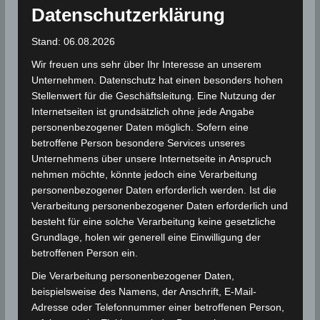
geviertelten Flaggen für Wassersportbereiche und
Datenschutzerklärung
die violette Flagge, die auf gefährliche
Meereslebewesen hinweist.
Stand: 06.08.2026
Wir freuen uns sehr über Ihr Interesse an unserem
Hier eine detailliertere Erklärung der wichtigsten
Unternehmen. Datenschutz hat einen besonders hohen
Flaggen:
Stellenwert für die Geschäftsleitung. Eine Nutzung der
Internetseiten ist grundsätzlich ohne jede Angabe
Grüne Flagge:
Das Baden ist gefahrlos
personenbezogener Daten möglich. Sofern eine
betroffene Person besondere Services unseres
möglich, die See ist ruhig.
Unternehmens über unsere Internetseite in Anspruch
Gelbe Flagge:
Mittlere Gefahr, mäßige
nehmen möchte, könnte jedoch eine Verarbeitung
Brandung oder Strömungen. Schwimmen
personenbezogener Daten erforderlich werden. Ist die
ist erlaubt, aber mit erhöhter Vorsicht.
Verarbeitung personenbezogener Daten erforderlich und
besteht für eine solche Verarbeitung keine gesetzliche
Rote Flagge:
Hohe Gefahr, hohe Brandung
Grundlage, holen wir generell eine Einwilligung der
oder starke Strömungen. Schwimmen ist
betroffenen Person ein.
nicht empfohlen, in einigen Fällen sogar
Die Verarbeitung personenbezogener Daten,
verboten.
beispielsweise des Namens, der Anschrift, E-Mail-
Doppelte rote Flaggen:
Lebensgefahr, das
Adresse oder Telefonnummer einer betroffenen Person,