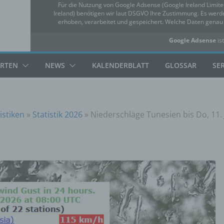
Für die Nutzung von Google Adsense (Google Ireland Limit
Ireland) benötigen wir laut DSGVO Ihre Zustimmung. Es we
erhoben, verarbeitet und gespeichert. Welche Daten gena
Google Adsense
ist
✓ Erlauben
Datensc
ARTEN
NEWS
KALENDERBLATT
GLOSSAR
SE
istiken
»
Statistik 2026
»
Niederschläge Tunesien bis Do, 11