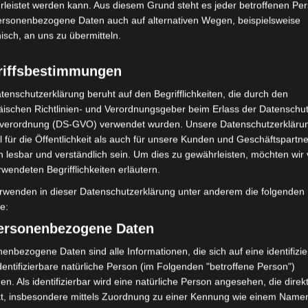
leistet werden kann. Aus diesem Grund steht es jeder betroffenen Pe
personenbezogene Daten auch auf alternativen Wegen, beispielsweise
2 Millimetern am reichlichsten von der Natur beschenkt,
nisch, an uns zu übermitteln.
wurden. In Kef und Kalaat Senan wurden jeweils 3 Millimeter
r und nur 1 Millimeter in Dahmani.
riffsbestimmungen
meter und sowohl in El Krib als auch in Makthar Ville jeweils
tenschutzerklärung beruht auf den Begrifflichkeiten, die durch den
ischen Richtlinien- und Verordnungsgeber beim Erlass der Datenschut
 Millimeter Niederschlag verzeichnet, gegenüber nur 1
verordnung (DS-GVO) verwendet wurden. Unsere Datenschutzerklärun
 für die Öffentlichkeit als auch für unsere Kunden und Geschäftspartne
h lesbar und verständlich sein. Um dies zu gewährleisten, möchten wir
 von Hagelschauern in der Delegation Sidi Ahmed Salah in
rwendeten Begrifflichkeiten erläutern.
 sowie in Zaghouan geprägt war.
rwenden in dieser Datenschutzerklärung unter anderem die folgenden
fe:
personenbezogene Daten
eland Limited, Gordon House, Barrow Street, Dublin, D04 E5W5,
mung. Es werden seitens Google Adsense personenbezogene Daten
enbezogene Daten sind alle Informationen, die sich auf eine identifizie
 Daten genau entnehmen Sie bitte den Datenschutzbedingungen.
dentifizierbare natürliche Person (im Folgenden "betroffene Person")
 Adsense
ist deaktiviert.
en. Als identifizierbar wird eine natürliche Person angesehen, die direk
kt, insbesondere mittels Zuordnung zu einer Kennung wie einem Name
Datenschutzbedingungen