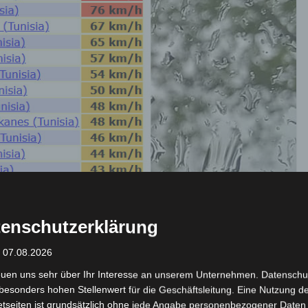
enschutzerklärung
n bis Do, 11. Juni 2026 –
: 07.08.2026
euen uns sehr über Ihr Interesse an unserem Unternehmen. Datenschu
 km/h Wind in Thala
besonders hohen Stellenwert für die Geschäftsleitung. Eine Nutzung d
etseiten ist grundsätzlich ohne jede Angabe personenbezogener Daten