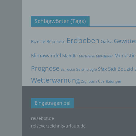
g) V
Vera
Schlagwörter (Tags)
Verant
jurist
gemein
Erdbeben
Gewitte
Bizerté
Béja
Gafsa
person
EMSC
Verarb
Klimawandel
Monastir
vorgeg
Mahdia
Medenine
Mittelmeer
Kriter
Prognose
Sidi Bouzid
Mitgli
Sfax
Scirocco
Seismologie
h) A
Wetterwarnung
Zaghouan
Überflutungen
Auftra
oder a
verarb
Eingetragen bei
i) E
reisebot.de
Empfän
reiseverzeichnis-urlaub.de
andere
davon,