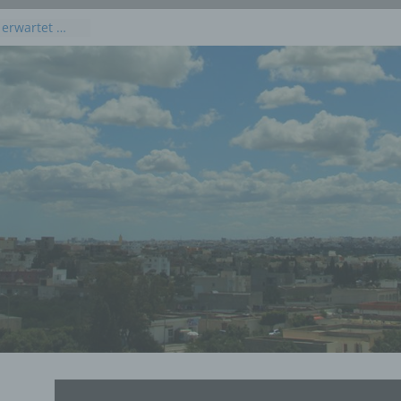
 erwartet …
kommenden
 Juli 2026
dieses
uli 2026
 Juli 2026 an
en, Osten und
rprognose für
g, 23. Juli
rprognose für
21. Juli 2026