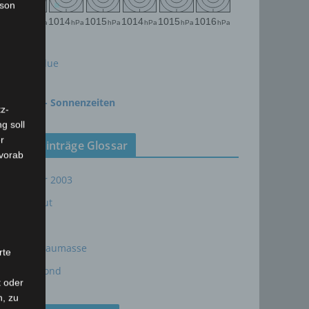
rson
meteoblue
time.is - Sonnenzeiten
z-
g soll
r
Neueinträge Glossar
 vorab
Sommer 2003
Sturmflut
AE
24P/Schaumasse
rte
Wolfsmond
t oder
n, zu