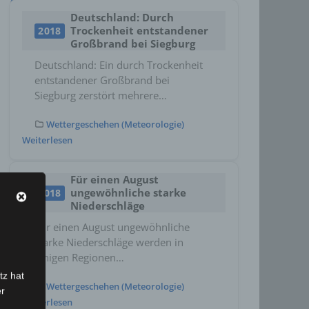
Deutschland: Durch
Trockenheit entstandener
2018
Großbrand bei Siegburg
Deutschland: Ein durch Trockenheit
entstandener Großbrand bei
Siegburg zerstört mehrere…
Wettergeschehen (Meteorologie)
Weiterlesen
Für einen August
ungewöhnliche starke
2018
Niederschläge
Für einen August ungewöhnliche
starke Niederschläge werden in
einigen Regionen…
tz hat
Wettergeschehen (Meteorologie)
er
Weiterlesen