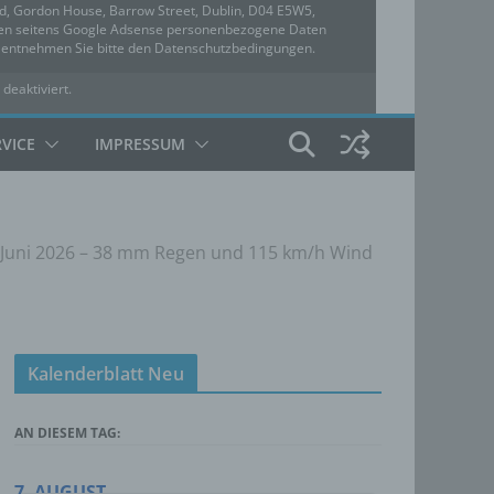
ed, Gordon House, Barrow Street, Dublin, D04 E5W5,
rden seitens Google Adsense personenbezogene Daten
u entnehmen Sie bitte den Datenschutzbedingungen.
 deaktiviert.
hutzbedingungen
RVICE
IMPRESSUM
. Juni 2026 – 38 mm Regen und 115 km/h Wind
Kalenderblatt Neu
AN DIESEM TAG:
7. AUGUST