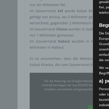
gewähr
nur ein Millimeter fiel.
frei, 
Im Gouvernorat
Kef
wurde Kalaat Khasba mit 2
telefo
gefolgt von Jerissa, wo 5 Millimeter gemessen 
verzeichnet, gegenüber 2 Millimetern in El Ksou
Beg
Im Gouvernorat
Siliana
wurden in Gaâfour 2 Milli
Die Da
nur 1 Millimeter gemessen.
Europä
Im Gouvernorat
Nabeul
wurden in Hammamet 3
Grund
Millimeter in Nabeul.
sowohl
einfac
Es ist anzumerken, dass die Wetterlage auch
die ve
Kalaat Khasba, die zum Gouvernorat Kef gehört,
Wir ve
Begrif
a) 
Für die Nutzung von Google Adsense (Google Ir
Ireland) benötigen wir laut DSGVO Ihre Zustim
Person
erhoben, verarbeitet und gespeichert. Welche
oder i
Google
bezieh
indire
✓ Erlauben