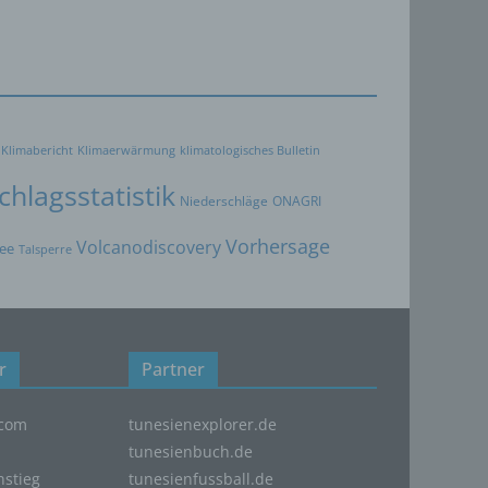
oder
Klimabericht
Klimaerwärmung
klimatologisches Bulletin
hlagsstatistik
immten
Niederschläge
ONAGRI
Vorhersage
Volcanodiscovery
ee
Talsperre
ichtung
ichen
r
Partner
com
tunesienexplorer.de
der
tunesienbuch.de
g
nstieg
tunesienfussball.de
im