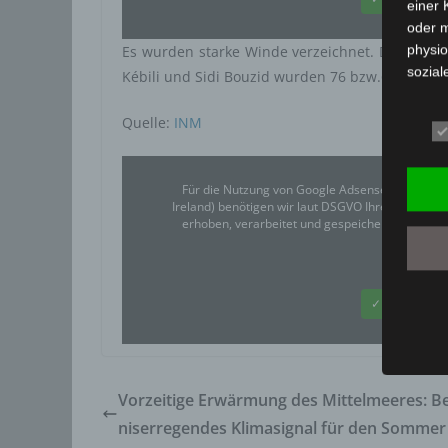
einer
oder 
physio
Es wurden starke Winde verzeichnet. Die Höchs
sozial
Kébili und Sidi Bouzid wurden 76 bzw.67 km/h 
b) b
Quelle:
INM
Betrof
deren 
verarb
Für die Nutzung von Google Adsense (Google Ir
Ireland) benötigen wir laut DSGVO Ihre Zustim
c) V
erhoben, verarbeitet und gespeichert. Welche
Verarb
Google
Vorga
person
✓ Erlauben
Ordnen
Abfrag
eine a
Einsch
Vorzeitige Erwärmung des Mittelmeeres: B
d) E
niserregendes Klimasignal für den Sommer
Einsch