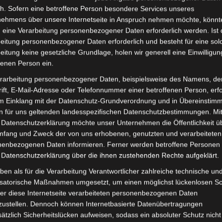
chlagsmengen
,
Niederschlagsstatistik
,
Statistik
h. Sofern eine betroffene Person besondere Services unseres
nehmens über unsere Internetseite in Anspruch nehmen möchte, könnt
tag, 11. Juni 2026, 7 Uhr, wurden in verschiedenen Orten in
 eine Verarbeitung personenbezogener Daten erforderlich werden. Ist 
chsten
Niederschlagsmenge
n wurden mit 38 Millimetern in
eitung personenbezogener Daten erforderlich und besteht für eine sol
igkeiten von bis zu 115 km/h registriert.
eitung keine gesetzliche Grundlage, holen wir generell eine Einwilligun
fenen Person ein.
engen sind wie folgt: Im Gouvernorat
Sousse
wurden sowohl
rarbeitung personenbezogener Daten, beispielsweise des Namens, de
gemessen.
ift, E-Mail-Adresse oder Telefonnummer einer betroffenen Person, erfo
 in Nasrallah, Ain Jelloula und am Staudamm El Houareb
im Einklang mit der Datenschutz-Grundverordnung und in Übereinstim
 Ayoun und im Zentrum von Kairouan. In Chebika wurden 4
n für uns geltenden landesspezifischen Datenschutzbestimmungen. Mit
tia und der höchste Wert wurde in Haffouz mit 16 Millimetern
 Datenschutzerklärung möchte unser Unternehmen die Öffentlichkeit ü
mfang und Zweck der von uns erhobenen, genutzten und verarbeiteten
enbezogenen Daten informieren. Ferner werden betroffene Personen 
illimeter Niederschlag gemessen.
 Datenschutzerklärung über die ihnen zustehenden Rechte aufgeklärt.
 Niederschlagsmengen mit jeweils 1 Millimeter in Zriba und
nden Zaghouan und Souaf mit 3 Millimetern, gegenüber 4
ben als für die Verarbeitung Verantwortlicher zahlreiche technische un
Millimetern sicherte sich El Fahs.
isatorische Maßnahmen umgesetzt, um einen möglichst lückenlosen S
er diese Internetseite verarbeiteten personenbezogenen Daten
e
die höchste Niederschlagsmenge des ganzen Landes
zustellen. Dennoch können Internetbasierte Datenübertragungen
llimeter erreichte, gefolgt von Kasserine mit 15 Millimetern.
ätzlich Sicherheitslücken aufweisen, sodass ein absoluter Schutz nicht
eichneten jeweils 6 Millimeter, während in Majel Bel Abbès