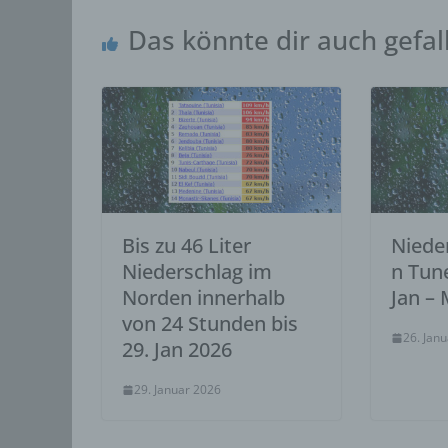
person
Das könnte dir auch gefal
einzu
e) P
Profil
die d
bestim
bewert
Lage, 
Aufent
vorhe
Bis zu 46 Liter
Niede
f) 
Niederschlag im
n Tune
Norden innerhalb
Jan – 
Pseudo
von 24 Stunden bis
auf w
26. Jan
Inform
29. Jan 2026
können
techni
29. Januar 2026
dass d
natür