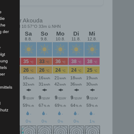
e
die
che
g der
r
lgt
mung
tels
ber
mittels
d
chutz