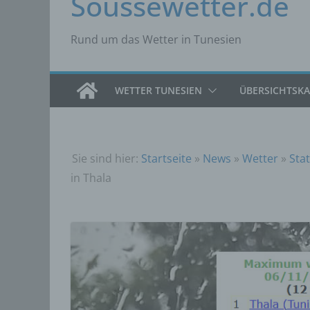
Soussewetter.de
Rund um das Wetter in Tunesien
WETTER TUNESIEN
ÜBERSICHTSK
Sie sind hier:
Startseite
»
News
»
Wetter
»
Stat
in Thala