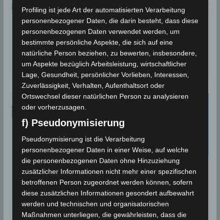
Profiling ist jede Art der automatisierten Verarbeitung
personenbezogener Daten, die darin besteht, dass diese
12 Dez 2023: Erdbeben nordöstlich von
personenbezogenen Daten verwendet werden, um
Tunis im Golf von Tunis [M3.4]
bestimmte persönliche Aspekte, die sich auf eine
natürliche Person beziehen, zu bewerten, insbesondere,
12. Dezember 2023
um Aspekte bezüglich Arbeitsleistung, wirtschaftlicher
Lage, Gesundheit, persönlicher Vorlieben, Interessen,
Zuverlässigkeit, Verhalten, Aufenthaltsort oder
Ortswechsel dieser natürlichen Person zu analysieren
oder vorherzusagen.
f) Pseudonymisierung
Pseudonymisierung ist die Verarbeitung
personenbezogener Daten in einer Weise, auf welche
die personenbezogenen Daten ohne Hinzuziehung
zusätzlicher Informationen nicht mehr einer spezifischen
betroffenen Person zugeordnet werden können, sofern
diese zusätzlichen Informationen gesondert aufbewahrt
werden und technischen und organisatorischen
2 Dez 2023: Erdbeben südöstlich von
Maßnahmen unterliegen, die gewährleisten, dass die