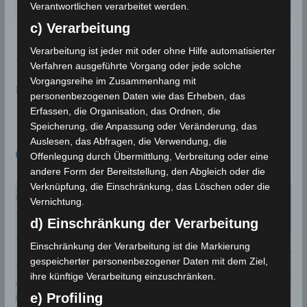
Quelle:
Meteorologisches Institut Tunesien (INM)
Verantwortlichen verarbeitet werden.
c) Verarbeitung
Die Hochwasserkatastrophe von Redeyef (Gafsa) 2
Verarbeitung ist jeder mit oder ohne Hilfe automatisierter
Verfahren ausgeführte Vorgang oder jede solche
009
Vorgangsreihe im Zusammenhang mit
Klimawandel: Die Auswirkungen belasten Tunesien
personenbezogenen Daten wie das Erheben, das
jetzt schon schwer
Erfassen, die Organisation, das Ordnen, die
Speicherung, die Anpassung oder Veränderung, das
Auslesen, das Abfragen, die Verwendung, die
Das könnte dir auch gefallen
Offenlegung durch Übermittlung, Verbreitung oder eine
andere Form der Bereitstellung, den Abgleich oder die
Verknüpfung, die Einschränkung, das Löschen oder die
Vernichtung.
d) Einschränkung der Verarbeitung
Einschränkung der Verarbeitung ist die Markierung
gespeicherter personenbezogener Daten mit dem Ziel,
ihre künftige Verarbeitung einzuschränken.
e) Profiling