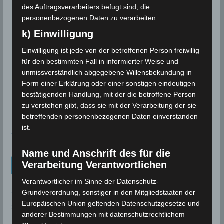
des Auftragsverarbeiters befugt sind, die
personenbezogenen Daten zu verarbeiten.
k) Einwilligung
Einwilligung ist jede von der betroffenen Person freiwillig
für den bestimmten Fall in informierter Weise und
unmissverständlich abgegebene Willensbekundung in
Form einer Erklärung oder einer sonstigen eindeutigen
bestätigenden Handlung, mit der die betroffene Person
meteoblue
zu verstehen gibt, dass sie mit der Verarbeitung der sie
betreffenden personenbezogenen Daten einverstanden
ist.
time.is - Sonnenzeiten
Name und Anschrift des für die
Verarbeitung Verantwortlichen
Neueinträge Glossar
Verantwortlicher im Sinne der Datenschutz-
Sommer 2003
Grundverordnung, sonstiger in den Mitgliedstaaten der
Europäischen Union geltenden Datenschutzgesetze und
Sturmflut
anderer Bestimmungen mit datenschutzrechtlichem
AE