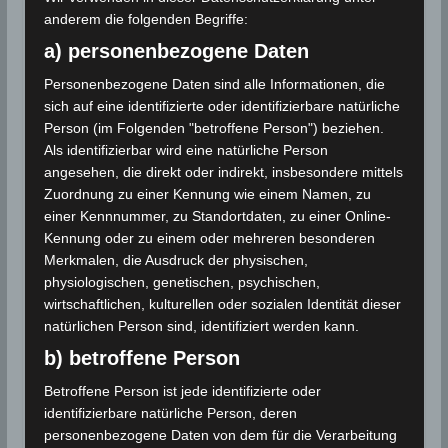
Am
14. August 2023 wurde ein Erdstoß mit einer
anderem die folgenden Begriffe:
Stärke von 3,7 Grad
auf der Richterskala südlich der
a) personenbezogene Daten
Insel Kerkennah im Osten Tunesiens registriert. Ein
weiterer Erdstoß mit einer Stärke von 3,2 Grad auf
Personenbezogene Daten sind alle Informationen, die
der Richterskala wurde am 28. Juli 2023 im
sich auf eine identifizierte oder identifizierbare natürliche
Südwesten von Teskraya
im Norden Tunesiens
Person (im Folgenden "betroffene Person") beziehen.
Als identifizierbar wird eine natürliche Person
registriert.
angesehen, die direkt oder indirekt, insbesondere mittels
Zuordnung zu einer Kennung wie einem Namen, zu
einer Kennnummer, zu Standortdaten, zu einer Online-
Für die Nutzung von Google Adsense (Google Ireland
Limited, Gordon House, Barrow Street, Dublin, D04 E5W5,
Kennung oder zu einem oder mehreren besonderen
Ireland) benötigen wir laut DSGVO Ihre Zustimmung. Es
Merkmalen, die Ausdruck der physischen,
werden seitens Google Adsense personenbezogene
physiologischen, genetischen, psychischen,
Daten erhoben, verarbeitet und gespeichert. Welche
Daten genau entnehmen Sie bitte den
wirtschaftlichen, kulturellen oder sozialen Identität dieser
Datenschutzbedingungen.
natürlichen Person sind, identifiziert werden kann.
b) betroffene Person
Google Adsense
ist deaktiviert.
Betroffene Person ist jede identifizierte oder
✓ Erlauben
Datenschutzbedingungen
identifizierbare natürliche Person, deren
personenbezogene Daten von dem für die Verarbeitung