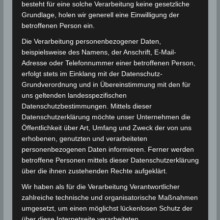
besteht für eine solche Verarbeitung keine gesetzliche
4 Oktober 2023: Erdbeben östlich der Kuriat
Grundlage, holen wir generell eine Einwilligung der
Inseln bei Monastir [M3.1]
betroffenen Person ein.
Die Verarbeitung personenbezogener Daten,
Die Daten in der Zusammenfassung
beispielsweise des Namens, der Anschrift, E-Mail-
Adresse oder Telefonnummer einer betroffenen Person,
erfolgt stets im Einklang mit der Datenschutz-
Für die Nutzung von Google Adsense (Google Ireland
Limited, Gordon House, Barrow Street, Dublin, D04 E5W5,
Grundverordnung und in Übereinstimmung mit den für
Ireland) benötigen wir laut DSGVO Ihre Zustimmung. Es
uns geltenden landesspezifischen
werden seitens Google Adsense personenbezogene
Datenschutzbestimmungen. Mittels dieser
Daten erhoben, verarbeitet und gespeichert. Welche
Datenschutzerklärung möchte unser Unternehmen die
Daten genau entnehmen Sie bitte den
Datenschutzbedingungen.
Öffentlichkeit über Art, Umfang und Zweck der von uns
erhobenen, genutzten und verarbeiteten
Google Adsense
ist deaktiviert.
personenbezogenen Daten informieren. Ferner werden
betroffene Personen mittels dieser Datenschutzerklärung
✓ Erlauben
Datenschutzbedingungen
über die ihnen zustehenden Rechte aufgeklärt.
Wir haben als für die Verarbeitung Verantwortlicher
Magnitude
: M 3.1
zahlreiche technische und organisatorische Maßnahmen
Tiefe (km): k. Angabe
umgesetzt, um einen möglichst lückenlosen Schutz der
Region: 53 km östlich der Insel Kuriat
über diese Internetseite verarbeiteten