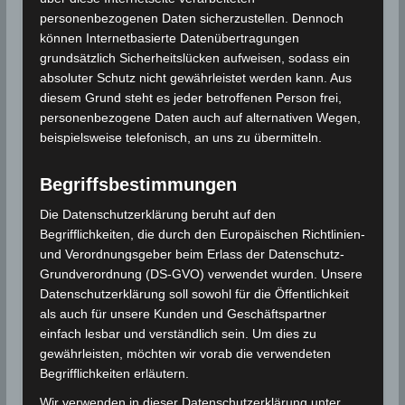
personenbezogenen Daten sicherzustellen. Dennoch
(Gouvernorat Monastir)
können Internetbasierte Datenübertragungen
Datum/Zeit: 4 Oktober 2023 | 20.47 Uhr
grundsätzlich Sicherheitslücken aufweisen, sodass ein
Ortszeit (UTC+1) | 4 Oktober 2023 19.47 Uhr
absoluter Schutz nicht gewährleistet werden kann. Aus
diesem Grund steht es jeder betroffenen Person frei,
UTC
personenbezogene Daten auch auf alternativen Wegen,
Epizentrum: 35.91° Nord ; 11.4° Ost
beispielsweise telefonisch, an uns zu übermitteln.
Städte und Orte in der Nähe
Begriffsbestimmungen
Die Datenschutzerklärung beruht auf den
./.
Begrifflichkeiten, die durch den Europäischen Richtlinien-
und Verordnungsgeber beim Erlass der Datenschutz-
In jüngster Zeit wurden in Tunesien leichte Beben
Grundverordnung (DS-GVO) verwendet wurden. Unsere
mit einer Stärke von mehr als 3 Grad auf der
Datenschutzerklärung soll sowohl für die Öffentlichkeit
als auch für unsere Kunden und Geschäftspartner
Richterskala verzeichnet. Das letzte Beben ereignete
einfach lesbar und verständlich sein. Um dies zu
sich am
20. September 2023 vor den Städten Sousse
gewährleisten, möchten wir vorab die verwendeten
und Monastir
im Osten Tunesiens und hatte eine
Begrifflichkeiten erläutern.
Stärke von 3,8 auf der Richterskala.
Wir verwenden in dieser Datenschutzerklärung unter