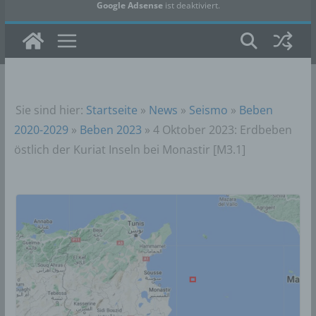
Google Adsense
ist deaktiviert.
✓ Erlauben
Datenschutzbedingungen
Sie sind hier:
Startseite
»
News
»
Seismo
»
Beben
2020-2029
»
Beben 2023
»
4 Oktober 2023: Erdbeben
östlich der Kuriat Inseln bei Monastir [M3.1]