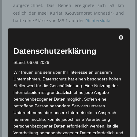
aufgezeichnet. Das Beben ereignete sich 53 km
östlich der Insel Kuriat (Gouvernorat Monastir) und
hatte eine Stärke von M3.1 auf der
Richterskala
.
Die Messungen der seismologischen Stationen des
Meteorologischen Instituts Tunesiens ergaben, dass
Datenschutzerklärung
das
Epizentrum
des Bebens bei 35.91° nördlicher
Breite und 11.4° östlicher Länge lag. Die Tiefe des
Stand: 06.08.2026
Bebens wird mit 10 Kilometern angegeben.
Wir freuen uns sehr über Ihr Interesse an unserem
Unternehmen. Datenschutz hat einen besonders hohen
Stellenwert für die Geschäftsleitung. Eine Nutzung der
Internetseiten ist grundsätzlich ohne jede Angabe
personenbezogener Daten möglich. Sofern eine
betroffene Person besondere Services unseres
Unternehmens über unsere Internetseite in Anspruch
nehmen möchte, könnte jedoch eine Verarbeitung
personenbezogener Daten erforderlich werden. Ist die
Verarbeitung personenbezogener Daten erforderlich und