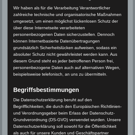
bis zu 6 Grad im Rest des Landes liegen. In den
Höhenlagen können die Temperaturen auf Werte
Wir haben als für die Verarbeitung Verantwortlicher
zahlreiche technische und organisatorische Maßnahmen
knapp über dem Gefrierpunkt absinken.
umgesetzt, um einen möglichst lückenlosen Schutz der
über diese Internetseite verarbeiteten
Info Silvester (frz.: Réveillon de la Saint-Sylvestre):
In
personenbezogenen Daten sicherzustellen. Dennoch
einigen europäischen Sprachen wird der 31. Dezember,
können Internetbasierte Datenübertragungen
der letzte Tag des Jahres im gregorianischen Kalender,
grundsätzlich Sicherheitslücken aufweisen, sodass ein
bezeichnet. Nach dem Heiligenkalender der römisch-
absoluter Schutz nicht gewährleistet werden kann. Aus
katholischen Kirche ist dies der Gedenktag des heiligen
diesem Grund steht es jeder betroffenen Person frei,
Papstes Silvester I.Das Jahresendfest wurde bereits im
personenbezogene Daten auch auf alternativen Wegen,
Römischen Reich gefeiert, erstmals zu Beginn des Jahres
beispielsweise telefonisch, an uns zu übermitteln.
153 v. Chr., als der Jahresbeginn vom 1. März auf den 1.
Begriffsbestimmungen
Januar verschoben wurde. Die Sitte, das Jahr nach dem
zehnten Monat neu zu beginnen, war römisch. Die
Die Datenschutzerklärung beruht auf den
Monate für Gaius Julius C
ae
sar – Juli – und Augustus –
Begrifflichkeiten, die durch den Europäischen Richtlinien-
August – wurden später eingeführt. Die Feuerfeste am
und Verordnungsgeber beim Erlass der Datenschutz-
Jahreswechsel gehen auf die Germanen zurück. Die
Grundverordnung (DS-GVO) verwendet wurden. Unsere
Datenschutzerklärung soll sowohl für die Öffentlichkeit
Assoziation des Jahresendes mit dem Namen Silvester (dt.
als auch für unsere Kunden und Geschäftspartner
Waldmensch, von lateinisch silva Wald) geht auf das Jahr