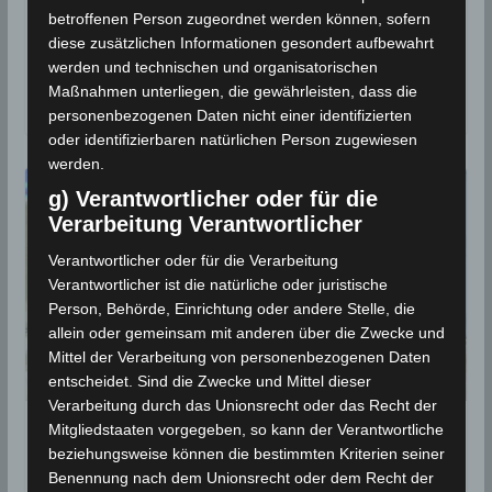
betroffenen Person zugeordnet werden können, sofern
Opferfest Aïd Al Idha 1445/2024: Das
diese zusätzlichen Informationen gesondert aufbewahrt
Wetter an den Feiertagen
werden und technischen und organisatorischen
Maßnahmen unterliegen, die gewährleisten, dass die
15. Juni 2024
personenbezogenen Daten nicht einer identifizierten
oder identifizierbaren natürlichen Person zugewiesen
werden.
g) Verantwortlicher oder für die
Verarbeitung Verantwortlicher
Verantwortlicher oder für die Verarbeitung
Verantwortlicher ist die natürliche oder juristische
Person, Behörde, Einrichtung oder andere Stelle, die
allein oder gemeinsam mit anderen über die Zwecke und
Mittel der Verarbeitung von personenbezogenen Daten
entscheidet. Sind die Zwecke und Mittel dieser
Verarbeitung durch das Unionsrecht oder das Recht der
Mitgliedstaaten vorgegeben, so kann der Verantwortliche
Tunesien: Ab Mittwoch bis Ende April
beziehungsweise können die bestimmten Kriterien seiner
2024 wechselhaft und feucht
Benennung nach dem Unionsrecht oder dem Recht der