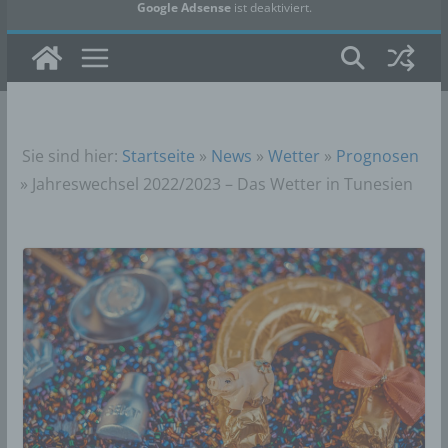
Google Adsense
ist deaktiviert.
✓ Erlauben
Datenschutzbedingungen
Sie sind hier:
Startseite
»
News
»
Wetter
»
Prognosen
»
Jahreswechsel 2022/2023 – Das Wetter in Tunesien