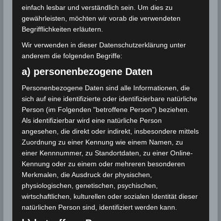
einfach lesbar und verständlich sein. Um dies zu
1582 zurück. Damals verlegte die Gregorianische
gewährleisten, möchten wir vorab die verwendeten
Kalenderreform den letzten Tag des Jahres vom 24.
Begrifflichkeiten erläutern.
Dezember auf den 31. Dezember, den Todestag von
Wir verwenden in dieser Datenschutzerklärung unter
Silvester I. († 31. Dezember 335). Der Liturgische
anderem die folgenden Begriffe:
Kalender führt den Tag seit 813 auch als dessen
a) personenbezogene Daten
Namenstag.
Personenbezogene Daten sind alle Informationen, die
sich auf eine identifizierte oder identifizierbare natürliche
Für die Nutzung von Google Adsense (Google Ireland
Person (im Folgenden "betroffene Person") beziehen.
Limited, Gordon House, Barrow Street, Dublin, D04 E5W5,
Als identifizierbar wird eine natürliche Person
Ireland) benötigen wir laut DSGVO Ihre Zustimmung. Es
angesehen, die direkt oder indirekt, insbesondere mittels
werden seitens Google Adsense personenbezogene
Daten erhoben, verarbeitet und gespeichert. Welche
Zuordnung zu einer Kennung wie einem Namen, zu
Daten genau entnehmen Sie bitte den
einer Kennnummer, zu Standortdaten, zu einer Online-
Datenschutzbedingungen.
Kennung oder zu einem oder mehreren besonderen
Merkmalen, die Ausdruck der physischen,
Google Adsense
ist deaktiviert.
physiologischen, genetischen, psychischen,
✓ Erlauben
Datenschutzbedingungen
wirtschaftlichen, kulturellen oder sozialen Identität dieser
natürlichen Person sind, identifiziert werden kann.