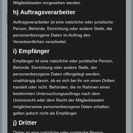
Mitgliedstaaten vorgesehen werden.
22. April 2024
h) Auftragsverarbeiter
Kalenderblatt Neu
Auftragsverarbeiter ist eine natürliche oder juristische
Person, Behörde, Einrichtung oder andere Stelle, die
AN DIESEM TAG:
personenbezogene Daten im Auftrag des
Verantwortlichen verarbeitet.
7. AUGUST
i) Empfänger
Deutschland: Durch Trockenheit
Empfänger ist eine natürliche oder juristische Person,
entstandener Großbrand bei
2018
Behörde, Einrichtung oder andere Stelle, der
Siegburg
personenbezogene Daten offengelegt werden,
Deutschland: Ein durch Trockenheit
unabhängig davon, ob es sich bei ihr um einen Dritten
entstandener Großbrand bei Siegburg zerstört
handelt oder nicht. Behörden, die im Rahmen eines
mehrere…
bestimmten Untersuchungsauftrags nach dem
Unionsrecht oder dem Recht der Mitgliedstaaten
Wettergeschehen (Meteorologie)
Weiterlesen
möglicherweise personenbezogene Daten erhalten,
gelten jedoch nicht als Empfänger.
Für einen August ungewöhnliche
j) Dritter
2018
starke Niederschläge
Dritter ist eine natürliche oder juristische Person,