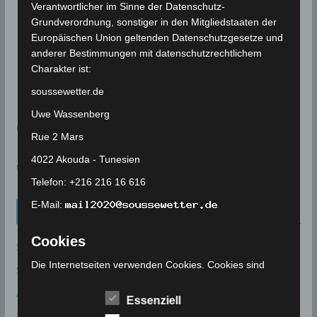
Verantwortlicher im Sinne der Datenschutz-
Grundverordnung, sonstiger in den Mitgliedstaaten der
Europäischen Union geltenden Datenschutzgesetze und
anderer Bestimmungen mit datenschutzrechtlichem
Charakter ist:
soussewetter.de
Uwe Wassenberg
meteoblue
Rue 2 Mars
4022 Akouda - Tunesien
time.is - Sonnenzeiten
Telefon: +216 216 16 616
E-Mail:
Neueinträge Glossar
Cookies
Sommer 2003
Die Internetseiten verwenden Cookies. Cookies sind
Sturmflut
Textdateien, welche über einen Internetbrowser auf
AE
einem Computersystem abgelegt und gespeichert
Essenziell
werden.
24P/Schaumasse