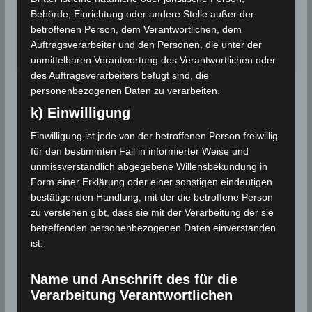
Für einen August ungewöhnliche starke
Behörde, Einrichtung oder andere Stelle außer der
Niederschläge werden in einigen Regionen…
betroffenen Person, dem Verantwortlichen, dem
Auftragsverarbeiter und den Personen, die unter der
Wettergeschehen (Meteorologie)
Weiterlesen
unmittelbaren Verantwortung des Verantwortlichen oder
des Auftragsverarbeiters befugt sind, die
personenbezogenen Daten zu verarbeiten.
k) Einwilligung
Einwilligung ist jede von der betroffenen Person freiwillig
für den bestimmten Fall in informierter Weise und
unmissverständlich abgegebene Willensbekundung in
Form einer Erklärung oder einer sonstigen eindeutigen
bestätigenden Handlung, mit der die betroffene Person
zu verstehen gibt, dass sie mit der Verarbeitung der sie
betreffenden personenbezogenen Daten einverstanden
ist.
Name und Anschrift des für die
Verarbeitung Verantwortlichen