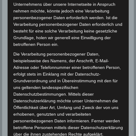
Unternehmens über unsere Internetseite in Anspruch
nehmen möchte, könnte jedoch eine Verarbeitung
Für die Nutzung von Google Adsense (Google Ireland
Limited, Gordon House, Barrow Street, Dublin, D04 E5W5,
personenbezogener Daten erforderlich werden. Ist die
Ireland) benötigen wir laut DSGVO Ihre Zustimmung. Es
Verarbeitung personenbezogener Daten erforderlich und
werden seitens Google Adsense personenbezogene
besteht für eine solche Verarbeitung keine gesetzliche
Daten erhoben, verarbeitet und gespeichert. Welche
Daten genau entnehmen Sie bitte den
Grundlage, holen wir generell eine Einwilligung der
Datenschutzbedingungen.
betroffenen Person ein.
Google Adsense
ist deaktiviert.
Die Verarbeitung personenbezogener Daten,
beispielsweise des Namens, der Anschrift, E-Mail-
✓ Erlauben
Datenschutzbedingungen
Adresse oder Telefonnummer einer betroffenen Person,
erfolgt stets im Einklang mit der Datenschutz-
Grundverordnung und in Übereinstimmung mit den für
Neujahr (Sonntag, 1. Januar 2023:
Der Sonntag
uns geltenden landesspezifischen
verläuft ähnlich wie der vorhergehende Samstag, nur
Datenschutzbestimmungen. Mittels dieser
mit etwas niedrigeren Temperaturen. Es wird sonnig
Datenschutzerklärung möchte unser Unternehmen die
und örtlich leicht bewölkt sein. Die Temperaturen
Öffentlichkeit über Art, Umfang und Zweck der von uns
werden landesweit 14 Grad (Gafsa) bis 21 Grad
erhobenen, genutzten und verarbeiteten
(Ostküste, Sahel) erreichen. Nachts werden die
personenbezogenen Daten informieren. Ferner werden
betroffene Personen mittels dieser Datenschutzerklärung
Temperaturen zwischen 10 Grad an den Küsten und
über die ihnen zustehenden Rechte aufgeklärt.