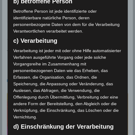
b) betroffene Person
Titelbild:
Pixabay
Betroffene Person ist jede identifizierte oder
Mit Material von
meteo.tn
identifizierbare natürliche Person, deren
personenbezogene Daten von dem für die Verarbeitung
Verantwortlichen verarbeitet werden.
Füllungsgrad der Stauseen in Tunesien nur noch b
c) Verarbeitung
ei 29 Prozent
Verarbeitung ist jeder mit oder ohne Hilfe automatisierter
Tunesien: Klimabericht für den Monat Oktober 202
Verfahren ausgeführte Vorgang oder jede solche
2
Vorgangsreihe im Zusammenhang mit
personenbezogenen Daten wie das Erheben, das
Das könnte dir auch gefallen
Erfassen, die Organisation, das Ordnen, die
Speicherung, die Anpassung oder Veränderung, das
Auslesen, das Abfragen, die Verwendung, die
Offenlegung durch Übermittlung, Verbreitung oder eine
andere Form der Bereitstellung, den Abgleich oder die
Verknüpfung, die Einschränkung, das Löschen oder die
Vernichtung.
d) Einschränkung der Verarbeitung