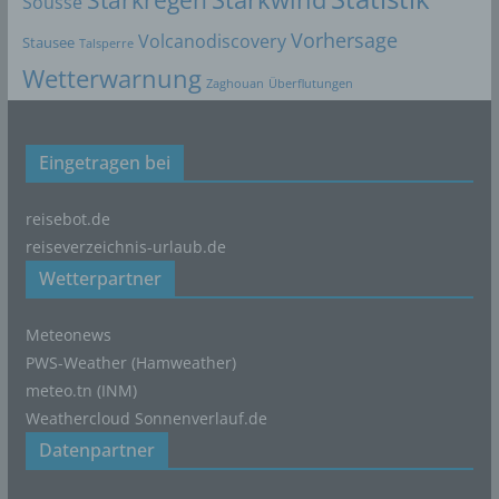
Sousse
Cookies verwendet, muss beispielsweise nicht bei jedem
Besuch der Internetseite erneut seine Zugangsdaten
Vorhersage
Volcanodiscovery
Stausee
Talsperre
eingeben, weil dies von der Internetseite und dem auf
Wetterwarnung
dem Computersystem des Benutzers abgelegten Cookie
Zaghouan
Überflutungen
übernommen wird. Ein weiteres Beispiel ist das Cookie
eines Warenkorbes im Online-Shop. Der Online-Shop
merkt sich die Artikel, die ein Kunde in den virtuellen
Eingetragen bei
Warenkorb gelegt hat, über ein Cookie.
Die betroffene Person kann die Setzung von Cookies
reisebot.de
durch unsere Internetseite jederzeit mittels einer
reiseverzeichnis-urlaub.de
entsprechenden Einstellung des genutzten
Wetterpartner
Internetbrowsers verhindern und damit der Setzung von
Cookies dauerhaft widersprechen. Ferner können
Meteonews
bereits gesetzte Cookies jederzeit über einen
PWS-Weather (Hamweather)
Internetbrowser oder andere Softwareprogramme
gelöscht werden. Dies ist in allen gängigen
meteo.tn (INM)
Internetbrowsern möglich. Deaktiviert die betroffene
Weathercloud
Sonnenverlauf.de
Person die Setzung von Cookies in dem genutzten
Datenpartner
Internetbrowser, sind unter Umständen nicht alle
Funktionen unserer Internetseite vollumfänglich nutzbar.