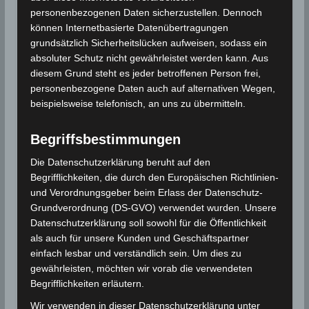
personenbezogenen Daten sicherzustellen. Dennoch
Google Adsense
ist deaktiviert.
können Internetbasierte Datenübertragungen
grundsätzlich Sicherheitslücken aufweisen, sodass ein
✓ Erlauben
Datenschutzbedingungen
absoluter Schutz nicht gewährleistet werden kann. Aus
diesem Grund steht es jeder betroffenen Person frei,
Durchschnittstemperaturen
personenbezogene Daten auch auf alternativen Wegen,
Die Durchschnittstemperaturen reichten von 28,05°C
beispielsweise telefonisch, an uns zu übermitteln.
in Tabarka bis 36,27°C in Tozeur. Die
Durchschnittstemperatur für ganz Tunesien erreichte
Begriffsbestimmungen
31,54°C und lag damit weit über dem Normalwert
Die Datenschutzerklärung beruht auf den
(28,55°C) mit einer Differenz von +2,99°C. Mit dieser
Begrifflichkeiten, die durch den Europäischen Richtlinien-
Differenz ist der August dieses Jahres der wärmste
und Verordnungsgeber beim Erlass der Datenschutz-
August seit 1950.
Grundverordnung (DS-GVO) verwendet wurden. Unsere
Datenschutzerklärung soll sowohl für die Öffentlichkeit
Niederschlagsdefizit im August 2021
als auch für unsere Kunden und Geschäftspartner
Im August 2021 gab es ein Niederschlagsdefizit. Die
einfach lesbar und verständlich sein. Um dies zu
monatliche kumulierte
Niederschlagsmenge
lag in
gewährleisten, möchten wir vorab die verwendeten
Begrifflichkeiten erläutern.
allen Regionen (24 Hauptstationen) unter dem
monatlichen kumulativen Referenzwert, außer in
Wir verwenden in dieser Datenschutzerklärung unter