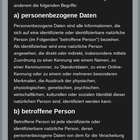
2
2
Kairouan (41 Liter/m
) und Gafsa (5 Liter/m
), wo die
anderem die folgenden Begriffe:
kumulierte Niederschlagsmenge über dem
a) personenbezogene Daten
Normalwert lag. Die Gesamtsumme für den Monat
Personenbezogene Daten sind alle Informationen, die
2
August 2021 betrug 97 Liter/m
, während die
sich auf eine identifizierte oder identifizierbare natürliche
kumulierte Referenzsumme für dieselben Stationen
Person (im Folgenden "betroffene Person") beziehen.
2
223 Liter/m
betrug, was 43% entspricht.
Als identifizierbar wird eine natürliche Person
angesehen, die direkt oder indirekt, insbesondere mittels
Zuordnung zu einer Kennung wie einem Namen, zu
Für die Nutzung von Google Adsense (Google Ireland
einer Kennnummer, zu Standortdaten, zu einer Online-
Limited, Gordon House, Barrow Street, Dublin, D04 E5W5,
Kennung oder zu einem oder mehreren besonderen
Ireland) benötigen wir laut DSGVO Ihre Zustimmung. Es
Merkmalen, die Ausdruck der physischen,
werden seitens Google Adsense personenbezogene
Daten erhoben, verarbeitet und gespeichert. Welche
physiologischen, genetischen, psychischen,
Daten genau entnehmen Sie bitte den
wirtschaftlichen, kulturellen oder sozialen Identität dieser
Datenschutzbedingungen.
natürlichen Person sind, identifiziert werden kann.
Google Adsense
ist deaktiviert.
b) betroffene Person
Betroffene Person ist jede identifizierte oder
✓ Erlauben
Datenschutzbedingungen
identifizierbare natürliche Person, deren
personenbezogene Daten von dem für die Verarbeitung
Quelle:
INM