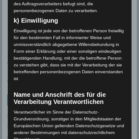
des Auftragsverarbeiters befugt sind, die
personenbezogenen Daten zu verarbeiten.
k) Einwilligung
Einwilligung ist jede von der betroffenen Person freiwillig
für den bestimmten Fall in informierter Weise und
unmissverständlich abgegebene Willensbekundung in
Form einer Erklärung oder einer sonstigen eindeutigen
bestätigenden Handlung, mit der die betroffene Person
meteoblue
zu verstehen gibt, dass sie mit der Verarbeitung der sie
betreffenden personenbezogenen Daten einverstanden
ist.
time.is - Sonnenzeiten
Name und Anschrift des für die
Neueinträge Glossar
Verarbeitung Verantwortlichen
Verantwortlicher im Sinne der Datenschutz-
Sommer 2003
Grundverordnung, sonstiger in den Mitgliedstaaten der
Sturmflut
Europäischen Union geltenden Datenschutzgesetze und
anderer Bestimmungen mit datenschutzrechtlichem
AE