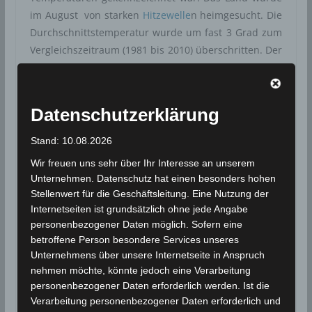
im August von starken
Hitzewelle
n heimgesucht. Die
Durchschnittstemperatur wurde um fast 3 Grad zum
Vergleichszeitraum (1981 bis 2010) überschritten. Der
Monat August 2021 wurde als der heißeste August
seit 1950 eingestuft.
Datenschutzerklärung
Im August 2021 kam es in Tunesien zu einer sehr
starken Hitzeperiode, der ersten seit 1950. Während
Stand: 10.08.2026
dieser Welle brachen mehrere Regionen ihre
Wir freuen uns sehr über Ihr Interesse an unserem
absoluten Rekorde und die durchschnittliche
Unternehmen. Datenschutz hat einen besonders hohen
Temperatur in Tunesien erreichte 31,54°C. Sie
Stellenwert für die Geschäftsleitung. Eine Nutzung der
übertraf damit den normalen Durchschnitt von
Internetseiten ist grundsätzlich ohne jede Angabe
29,9°C, so dass monatliche klimatologische Bulletin,
personenbezogener Daten möglich. Sofern eine
das am Montag vom Nationalen Institut für
betroffene Person besondere Services unseres
Meteorologie veröffentlicht wurde. Mit dieser
Unternehmens über unsere Internetseite in Anspruch
nehmen möchte, könnte jedoch eine Verarbeitung
Differenz ist der August dieses Jahres der heißeste
personenbezogener Daten erforderlich werden. Ist die
Monat des Jahres.
Verarbeitung personenbezogener Daten erforderlich und