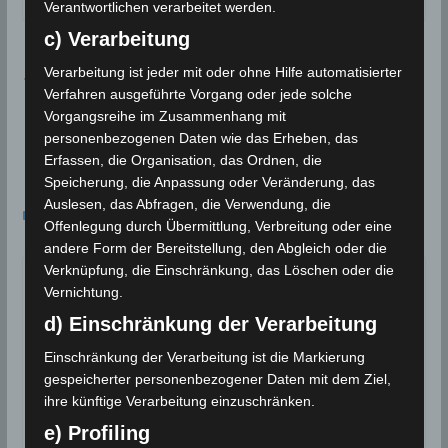
Verantwortlichen verarbeitet werden.
c) Verarbeitung
Wasserreserven der tunesischen Staumdämme st
Verarbeitung ist jeder mit oder ohne Hilfe automatisierter
ark rückläufig
Verfahren ausgeführte Vorgang oder jede solche
Vorgangsreihe im Zusammenhang mit
27 Sep 2021: Erdbeben im Gouvernorat Gafsa [M4.
personenbezogenen Daten wie das Erheben, das
20]
Erfassen, die Organisation, das Ordnen, die
Speicherung, die Anpassung oder Veränderung, das
Das könnte dir auch gefallen
Auslesen, das Abfragen, die Verwendung, die
Offenlegung durch Übermittlung, Verbreitung oder eine
andere Form der Bereitstellung, den Abgleich oder die
Verknüpfung, die Einschränkung, das Löschen oder die
Vernichtung.
d) Einschränkung der Verarbeitung
Einschränkung der Verarbeitung ist die Markierung
gespeicherter personenbezogener Daten mit dem Ziel,
ihre künftige Verarbeitung einzuschränken.
e) Profiling