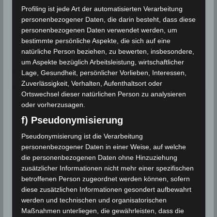
Profiling ist jede Art der automatisierten Verarbeitung
personenbezogener Daten, die darin besteht, dass diese
Tunesien: Klimatologisches Bulletin für
personenbezogenen Daten verwendet werden, um
Februar 2022
bestimmte persönliche Aspekte, die sich auf eine
natürliche Person beziehen, zu bewerten, insbesondere,
26. März 2022
um Aspekte bezüglich Arbeitsleistung, wirtschaftlicher
Lage, Gesundheit, persönlicher Vorlieben, Interessen,
Zuverlässigkeit, Verhalten, Aufenthaltsort oder
Ortswechsel dieser natürlichen Person zu analysieren
oder vorherzusagen.
f) Pseudonymisierung
Pseudonymisierung ist die Verarbeitung
personenbezogener Daten in einer Weise, auf welche
die personenbezogenen Daten ohne Hinzuziehung
zusätzlicher Informationen nicht mehr einer spezifischen
betroffenen Person zugeordnet werden können, sofern
diese zusätzlichen Informationen gesondert aufbewahrt
werden und technischen und organisatorischen
INM Tunesien: Klimatologisches
Maßnahmen unterliegen, die gewährleisten, dass die