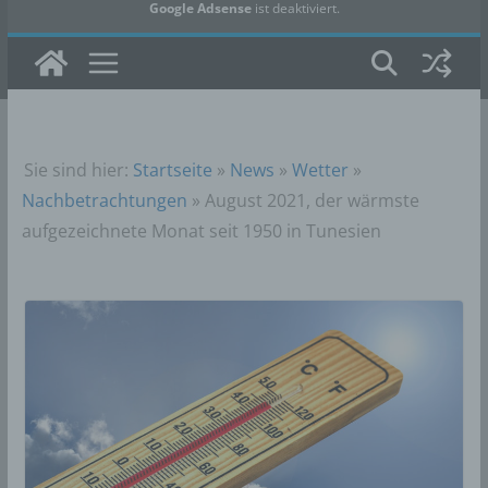
Google Adsense
ist deaktiviert.
✓ Erlauben
Datenschutzbedingungen
Sie sind hier:
Startseite
»
News
»
Wetter
»
Nachbetrachtungen
»
August 2021, der wärmste
aufgezeichnete Monat seit 1950 in Tunesien