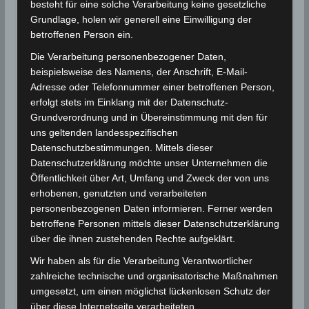
besteht für eine solche Verarbeitung keine gesetzliche
Höchst- und Mindesttemperaturen
Grundlage, holen wir generell eine Einwilligung der
Die Höchsttemperaturen lagen zwischen 32,46°C
betroffenen Person ein.
(Mahdia) und 43,39°C (El Borma). Im Durchschnitt von
Die Verarbeitung personenbezogener Daten,
Gesamttunesien (Durchschnitt von 24 Stationen)
beispielsweise des Namens, der Anschrift, E-Mail-
lagen die Höchsttemperaturen (38,53°C) um +3,39°C
Adresse oder Telefonnummer einer betroffenen Person,
über der Norm.
erfolgt stets im Einklang mit der Datenschutz-
Die Mindesttemperaturen im August (24,55°C) lagen
Grundverordnung und in Übereinstimmung mit den für
über dem Normalwert (21,95°C). Sie schwanken
uns geltenden landesspezifischen
zwischen 21,43°C in Kasserine und 29,39°C in Tozeur.
Datenschutzbestimmungen. Mittels dieser
Datenschutzerklärung möchte unser Unternehmen die
Im Durchschnitt von ganz Tunesien beträgt der
Öffentlichkeit über Art, Umfang und Zweck der von uns
Unterschied zum Normalwert +2,59°C.
erhobenen, genutzten und verarbeiteten
personenbezogenen Daten informieren. Ferner werden
betroffene Personen mittels dieser Datenschutzerklärung
Für die Nutzung von Google Adsense (Google Ireland
über die ihnen zustehenden Rechte aufgeklärt.
Limited, Gordon House, Barrow Street, Dublin, D04 E5W5,
Ireland) benötigen wir laut DSGVO Ihre Zustimmung. Es
Wir haben als für die Verarbeitung Verantwortlicher
werden seitens Google Adsense personenbezogene
Daten erhoben, verarbeitet und gespeichert. Welche
zahlreiche technische und organisatorische Maßnahmen
Daten genau entnehmen Sie bitte den
umgesetzt, um einen möglichst lückenlosen Schutz der
Datenschutzbedingungen.
über diese Internetseite verarbeiteten