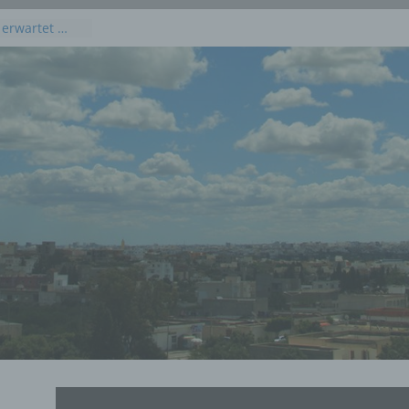
 erwartet …
kommenden
 Juli 2026
dieses
uli 2026
 Juli 2026 an
en, Osten und
rprognose für
g, 23. Juli
rprognose für
21. Juli 2026