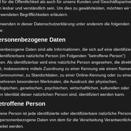
ert.
 für die Öffentlichkeit als auch für unsere Kunden und Geschäftspartne
Ghomrassen und Beni
h lesbar und verständlich sein. Um dies zu gewährleisten, möchten wir
Khaddash, wo in nur 4
zbedingungen
rwendeten Begrifflichkeiten erläutern.
Tagen etwa 200 mm
rwenden in dieser Datenschutzerklärung unter anderem die folgenden
verzeichnet wurden,
fe:
doppelt so hoch wie die
personenbezogene Daten
jährliche Rate. Diese
tensten Überschwemmungen im März im Südosten.
enbezogene Daten sind alle Informationen, die sich auf eine identifizie
dentifizierbare natürliche Person (im Folgenden "betroffene Person")
en. Als identifizierbar wird eine natürliche Person angesehen, die direk
kt, insbesondere mittels Zuordnung zu einer Kennung wie einem Name
 Kennnummer, zu Standortdaten, zu einer Online-Kennung oder zu ein
 schwere Überschwemmungen im Gouvernorat Sfax mit starken
mehreren besonderen Merkmalen, die Ausdruck der physischen,
logischen, genetischen, psychischen, wirtschaftlichen, kulturellen oder
en Identität dieser natürlichen Person sind, identifiziert werden kann.
etroffene Person
eland Limited, Gordon House, Barrow Street, Dublin, D04 E5W5,
mung. Es werden seitens Google Adsense personenbezogene Daten
 Daten genau entnehmen Sie bitte den Datenschutzbedingungen.
fene Person ist jede identifizierte oder identifizierbare natürliche Person
personenbezogene Daten von dem für die Verarbeitung Verantwortlic
 Adsense
ist deaktiviert.
eitet werden.