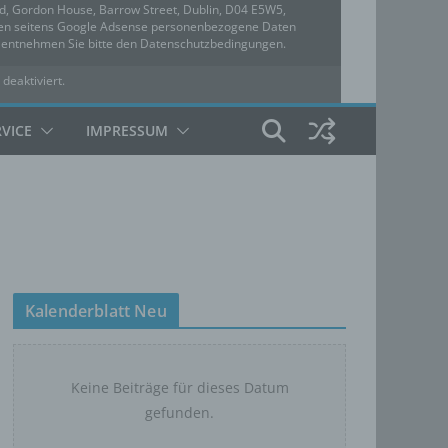
ed, Gordon House, Barrow Street, Dublin, D04 E5W5,
rden seitens Google Adsense personenbezogene Daten
u entnehmen Sie bitte den Datenschutzbedingungen.
 deaktiviert.
hutzbedingungen
RVICE
IMPRESSUM
Kalenderblatt Neu
Keine Beiträge für dieses Datum
gefunden.