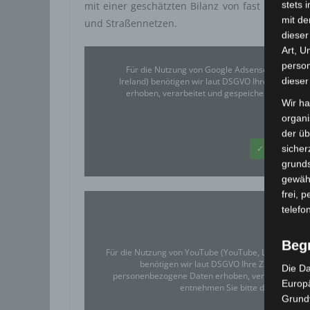
stets 
mit einer geschätzten Bilanz von fast 100 Tote
mit de
und Straßennetzen.
dieser
Art, U
person
Für die Nutzung von Google Adsense (Google Ir
dieser
Ireland) benötigen wir laut DSGVO Ihre Zustim
erhoben, verarbeitet und gespeichert. Welche
Wir ha
organ
Google
der üb
✓ Erlauben
sicher
grunds
gewähr
frei, 
telefo
Beg
Für die Nutzung von YouTube (YouTube, LLC, 901 Che
benötigen wir laut DSGVO Ihre Zustimmung.
Die Da
personenbezogene Daten erhoben, verarbeitet und
Europä
entnehmen Sie bitte den Datensc
Grund