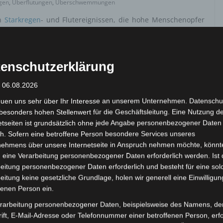
gen
,
Überflutungen
,
Überschwemmungen
en
Starkregen
- und Flutereignissen, die hohe Menschenopfer
meisten dieser Überschwemmungen und starken Regenfälle
twind-Wetterlagen verursacht.
enschutzerklärung
e in Tunesien
ereignete sich 1969. Ungewöhnlich hohe
: 06.08.2026
1969 in Tunesien mehrere Hochwasserwellen, deren bisher
euen uns sehr über Ihr Interesse an unserem Unternehmen. Datenschu
rief. Dies führte in Folge zu 542 Toten und rund 100.000
besonders hohen Stellenwert für die Geschäftsleitung. Eine Nutzung d
ganz Tunesien, insbesondere die zentralen Provinzen, und
etseiten ist grundsätzlich ohne jede Angabe personenbezogener Daten
auf die Provinzen Kairouan, Sidi Bouzid, Kasserine, Gafsa,
h. Sofern eine betroffene Person besondere Services unseres
sten
Niederschlagsmenge
n wurden in Hajeb El Ayoun (1.231
nehmens über unsere Internetseite in Anspruch nehmen möchte, könnt
 Hencha (790 mm), El Jem (782 mm), Teboulba (755 mm) und
 eine Verarbeitung personenbezogener Daten erforderlich werden. Ist 
ierfachen des Jahresdurchschnitts entspricht.
eitung personenbezogener Daten erforderlich und besteht für eine sol
eitung keine gesetzliche Grundlage, holen wir generell eine Einwilligun
fenen Person ein.
sbesondere das Becken des Oued Medjerda, von Sturzfluten
rarbeitung personenbezogener Daten, beispielsweise des Namens, de
d Jendouba gehörten zu den am stärksten betroffenen Orten,
ift, E-Mail-Adresse oder Telefonnummer einer betroffenen Person, erfo