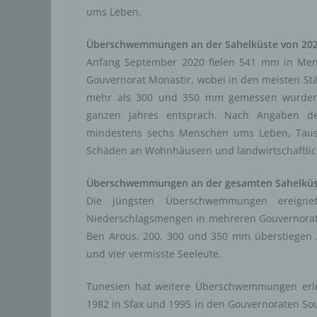
ums Leben.
Aufent
vorhe
Überschwemmungen an der Sahelküste von 20
f) 
Anfang September 2020 fielen 541 mm in Men
Pseudo
Gouvernorat Monastir, wobei in den meisten S
auf w
mehr als 300 und 350 mm gemessen wurden, 
Inform
ganzen Jahres entsprach. Nach Angaben d
können
mindestens sechs Menschen ums Leben, Taus
techni
Schäden an Wohnhäusern und landwirtschaftlic
dass d
natür
Überschwemmungen an der gesamten Sahelküs
g) V
Die jüngsten Überschwemmungen ereign
Vera
Niederschlagsmengen in mehreren Gouvernorate
Verant
Ben Arous, 200, 300 und 350 mm überstiegen …
jurist
und vier vermisste Seeleute.
gemein
person
Tunesien hat weitere Überschwemmungen erle
Verarb
1982 in Sfax und 1995 in den Gouvernoraten So
vorgeg