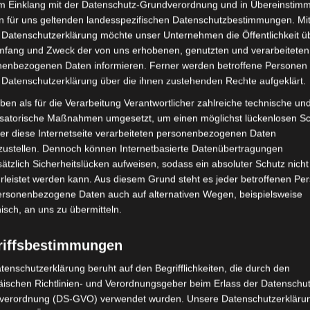
im Einklang mit der Datenschutz-Grundverordnung und in Übereinstim
n und erheblichen Schäden an landwirtschaftlichen Kulturen
n für uns geltenden landesspezifischen Datenschutzbestimmungen. Mit
 Datenschutzerklärung möchte unser Unternehmen die Öffentlichkeit ü
mfang und Zweck der von uns erhobenen, genutzten und verarbeiteten
enbezogenen Daten informieren. Ferner werden betroffene Personen 
eland Limited, Gordon House, Barrow Street, Dublin, D04 E5W5,
 Datenschutzerklärung über die ihnen zustehenden Rechte aufgeklärt.
mung. Es werden seitens Google Adsense personenbezogene Daten
 Daten genau entnehmen Sie bitte den Datenschutzbedingungen.
ben als für die Verarbeitung Verantwortlicher zahlreiche technische un
isatorische Maßnahmen umgesetzt, um einen möglichst lückenlosen S
 Adsense
ist deaktiviert.
er diese Internetseite verarbeiteten personenbezogenen Daten
Datenschutzbedingungen
zustellen. Dennoch können Internetbasierte Datenübertragungen
ätzlich Sicherheitslücken aufweisen, sodass ein absoluter Schutz nicht
leistet werden kann. Aus diesem Grund steht es jeder betroffenen Pe
personenbezogene Daten auch auf alternativen Wegen, beispielsweise
Überschwemmungen von
nisch, an uns zu übermitteln.
1979
Überschwemmungen im
riffsbestimmungen
Südosten Tunesiens,
rry Ave., San Bruno, CA 94066, USA)
 Es werden seitens YouTube
hauptsächlich im
tenschutzerklärung beruht auf den Begrifflichkeiten, die durch den
 gespeichert. Welche Daten genau
ischen Richtlinien- und Verordnungsgeber beim Erlass der Datenschut
Gouvernorat Tataouine
hutzbedingungen.
verordnung (DS-GVO) verwendet wurden. Unsere Datenschutzerklärun
und insbesondere