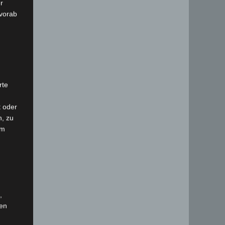
r
 vorab
rte
t oder
n, zu
em
,
hen