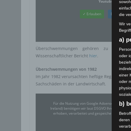
Youtube
ist deaktivi
sowohl
einfac
✓ Erlauben
Datenschut
die ve
Wir ve
Begrif
a) 
Überschwemmungen gehören zu den sel
Person
Wissenschaftlicher Bericht
hier
.
oder i
bezieh
indire
Überschwemmungen von 1982
einer
Im Jahr 1982 verursachten heftige Regenfälle
oder 
Sachschäden in der Landwirtschaft.
physio
sozial
b) b
Für die Nutzung von Google Adsense (Google Ir
Ireland) benötigen wir laut DSGVO Ihre Zustim
erhoben, verarbeitet und gespeichert. Welche
Betrof
deren 
Google
verarb