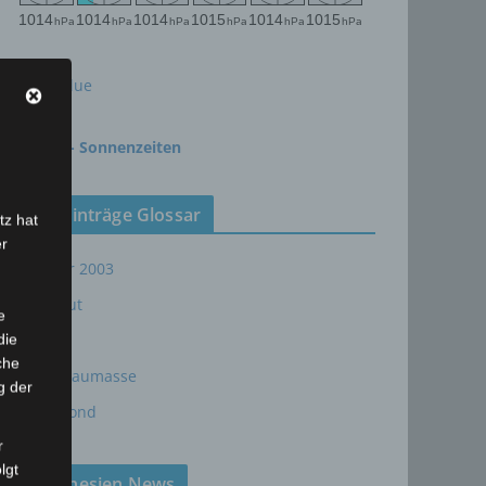
meteoblue
time.is - Sonnenzeiten
Neueinträge Glossar
tz hat
er
Sommer 2003
Sturmflut
e
AE
die
che
24P/Schaumasse
g der
Wolfsmond
r
lgt
Tunesien News