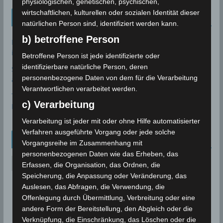
physiologischen, genetischen, psychischen,
wirtschaftlichen, kulturellen oder sozialen Identität dieser
Tunesien News
natürlichen Person sind, identifiziert werden kann.
b) betroffene Person
Bau des Staudammes Raghai in Jendouba: Baustelle
inspiziert, Zeitplan unter Druck gesetzt
2. August 2026
Betroffene Person ist jede identifizierte oder
identifizierbare natürliche Person, deren
Sidi Bou Said wurde offiziell in die UNESCO-Welterbeliste
personenbezogene Daten von dem für die Verarbeitung
aufgenommen
28. Juli 2026
Verantwortlichen verarbeitet werden.
Tourismusstatistik 2026 Tunesien: Einreisen und
c) Verarbeitung
Besucherzahlen zum Ende Juni 2026
27. Juli 2026
Verarbeitung ist jeder mit oder ohne Hilfe automatisierter
Verfahren ausgeführte Vorgang oder jede solche
Archiv
Vorgangsreihe im Zusammenhang mit
personenbezogenen Daten wie das Erheben, das
A
Erfassen, die Organisation, das Ordnen, die
r
Speicherung, die Anpassung oder Veränderung, das
c
Auslesen, das Abfragen, die Verwendung, die
Offenlegung durch Übermittlung, Verbreitung oder eine
h
andere Form der Bereitstellung, den Abgleich oder die
i
Verknüpfung, die Einschränkung, das Löschen oder die