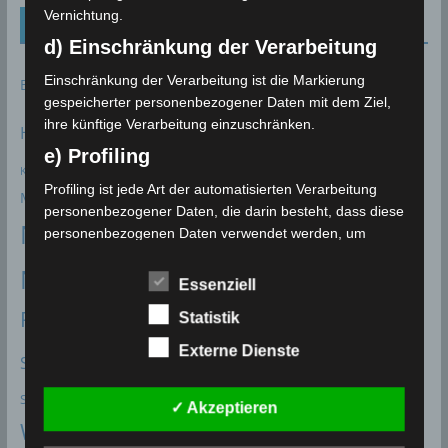
v
Vernichtung.
Schlagwörter (Tags)
d) Einschränkung der Verarbeitung
Erdbeben
Gewitter
Hagel
Einschränkung der Verarbeitung ist die Markierung
Bizerté
Béja
Gafsa
EMSC
gespeicherter personenbezogener Daten mit dem Ziel,
INM
ihre künftige Verarbeitung einzuschränken.
Hitze
Kairouan
Jendouba
Kasserine
Hitzerekord
Kef
e) Profiling
Klimawandel
Klimabericht
Klimaerwärmung
klimatologisches Bulletin
Profiling ist jede Art der automatisierten Verarbeitung
Monastir
Nabeul
Mahdia
Medenine
Mittelmeer
Mond
personenbezogener Daten, die darin besteht, dass diese
Niederschlagsmengen
personenbezogenen Daten verwendet werden, um
bestimmte persönliche Aspekte, die sich auf eine
Niederschlagsstatistik
natürliche Person beziehen, zu bewerten, insbesondere,
Niederschläge
ONAGRI
Essenziell
um Aspekte bezüglich Arbeitsleistung, wirtschaftlicher
Prognose
Statistik
Sidi Bouzid
Sfax
Siliana
Lage, Gesundheit, persönlicher Vorlieben, Interessen,
Scirocco
Seismologie
Zuverlässigkeit, Verhalten, Aufenthaltsort oder
Externe Dienste
Statistik
Starkregen
Starkwind
Sousse
Ortswechsel dieser natürlichen Person zu analysieren
oder vorherzusagen.
Vorhersage
Volcanodiscovery
Stausee
Talsperre
✓ Akzeptieren
f) Pseudonymisierung
Wetterwarnung
Zaghouan
Überflutungen