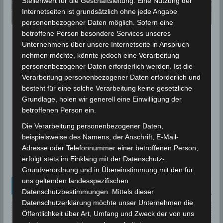
Stellenwert für die Geschäftsleitung. Eine Nutzung der
Internetseiten ist grundsätzlich ohne jede Angabe
personenbezogener Daten möglich. Sofern eine
betroffene Person besondere Services unseres
ALLGEMEINES
Unternehmens über unsere Internetseite in Anspruch
nehmen möchte, könnte jedoch eine Verarbeitung
Verhaltenshinweise nach
personenbezogener Daten erforderlich werden. Ist die
Überflutungen
Verarbeitung personenbezogener Daten erforderlich und
besteht für eine solche Verarbeitung keine gesetzliche
23. Oktober 2024
Wettermann
1809 Views
Grundlage, holen wir generell eine Einwilligung der
Abhilfe
,
Desinfizierung
,
Entsorgung
,
Überschwemmung
betroffenen Person ein.
Wenn die Wohnung oder das Grundstück überflutet
Die Verarbeitung personenbezogener Daten,
waren, gilt es aufzuräumen und gegebenenfalls
beispielsweise des Namens, der Anschrift, E-Mail-
Gegenstände und Lebensmittel zu entsorgen. Das
Adresse oder Telefonnummer einer betroffenen Person,
erfolgt stets im Einklang mit der Datenschutz-
Kriseninterventionszentrum
Grundverordnung und in Übereinstimmung mit den für
uns geltenden landesspezifischen
Kalenderblatt Neu
Datenschutzbestimmungen. Mittels dieser
Datenschutzerklärung möchte unser Unternehmen die
Öffentlichkeit über Art, Umfang und Zweck der von uns