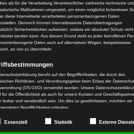
ben als für die Verarbeitung Verantwortlicher zahlreiche technische un
 Abid
,
Klimaerwärmung
,
Klimawandel
,
Meeresspiegelanstieg
isatorische Maßnahmen umgesetzt, um einen möglichst lückenlosen S
er diese Internetseite verarbeiteten personenbezogenen Daten
sachte Küstenerosion betrifft derzeit mehr als 43% der
zustellen. Dennoch können Internetbasierte Datenübertragungen
ätzlich Sicherheitslücken aufweisen, sodass ein absoluter Schutz nicht
leistet werden kann. Aus diesem Grund steht es jeder betroffenen Pe
personenbezogene Daten auch auf alternativen Wegen, beispielsweise
nisch, an uns zu übermitteln.
riffsbestimmungen
tenschutzerklärung beruht auf den Begrifflichkeiten, die durch den
ischen Richtlinien- und Verordnungsgeber beim Erlass der Datenschut
verordnung (DS-GVO) verwendet wurden. Unsere Datenschutzerklärun
 für die Öffentlichkeit als auch für unsere Kunden und Geschäftspartne
h lesbar und verständlich sein. Um dies zu gewährleisten, möchten wir
rwendeten Begrifflichkeiten erläutern.
KLIMA
WETTER
rwenden in dieser Datenschutzerklärung unter anderem die folgenden
Essenziell
Statistik
Externe Dienst
fe:
Klimawandel bedroht in
personenbezogene Daten