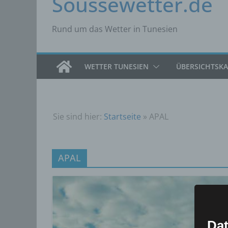
Soussewetter.de
Rund um das Wetter in Tunesien
WETTER TUNESIEN
ÜBERSICHTSK
Sie sind hier:
Startseite
»
APAL
APAL
Dat