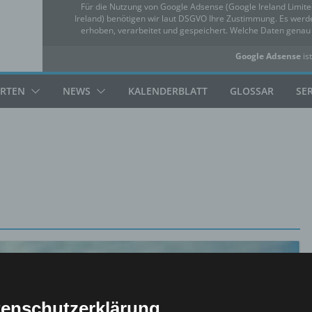
Für die Nutzung von Google Adsense (Google Ireland Limit
Ireland) benötigen wir laut DSGVO Ihre Zustimmung. Es we
erhoben, verarbeitet und gespeichert. Welche Daten gena
Google Adsense
ist
✓ Erlauben
Datensc
ARTEN
NEWS
KALENDERBLATT
GLOSSAR
SE
enschutzerklärung