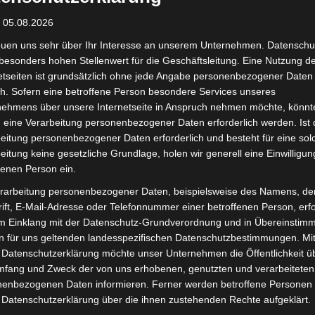
: 05.08.2026
euen uns sehr über Ihr Interesse an unserem Unternehmen. Datenschu
besonders hohen Stellenwert für die Geschäftsleitung. Eine Nutzung d
etseiten ist grundsätzlich ohne jede Angabe personenbezogener Daten
h. Sofern eine betroffene Person besondere Services unseres
nehmens über unsere Internetseite in Anspruch nehmen möchte, könnt
 eine Verarbeitung personenbezogener Daten erforderlich werden. Ist 
eitung personenbezogener Daten erforderlich und besteht für eine sol
eitung keine gesetzliche Grundlage, holen wir generell eine Einwilligun
fenen Person ein.
rarbeitung personenbezogener Daten, beispielsweise des Namens, de
ift, E-Mail-Adresse oder Telefonnummer einer betroffenen Person, erfo
im Einklang mit der Datenschutz-Grundverordnung und in Übereinstim
n für uns geltenden landesspezifischen Datenschutzbestimmungen. Mit
 Datenschutzerklärung möchte unser Unternehmen die Öffentlichkeit ü
mfang und Zweck der von uns erhobenen, genutzten und verarbeiteten
stenerosion betrifft fast die Hälfte
enbezogenen Daten informieren. Ferner werden betroffene Personen 
 Datenschutzerklärung über die ihnen zustehenden Rechte aufgeklärt.