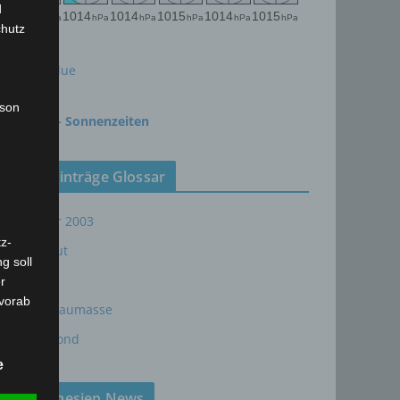
d
chutz
meteoblue
rson
time.is - Sonnenzeiten
Neueinträge Glossar
Sommer 2003
z-
Sturmflut
g soll
AE
r
 vorab
24P/Schaumasse
Wolfsmond
e
Tunesien News