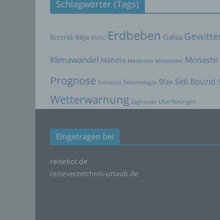
Schlagwörter (Tags)
eine a
Einsch
Erdbeben
Gewitte
d) E
Bizerté
Béja
Gafsa
EMSC
Einsch
Klimawandel
Monastir
Mahdia
Medenine
Mittelmeer
person
einzu
Prognose
Sidi Bouzid
Sfax
Scirocco
Seismologie
e) P
Wetterwarnung
Zaghouan
Überflutungen
Profil
die d
bestim
Eingetragen bei
bewert
Lage, 
Aufent
reisebot.de
vorhe
reiseverzeichnis-urlaub.de
f) 
Pseudo
auf w