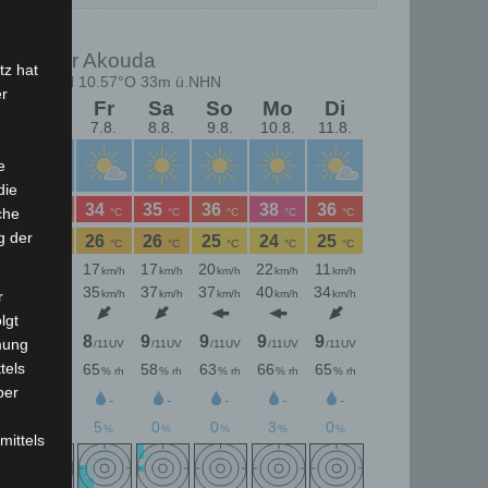
tz hat
er
e
die
che
g der
r
lgt
mung
tels
ber
mittels