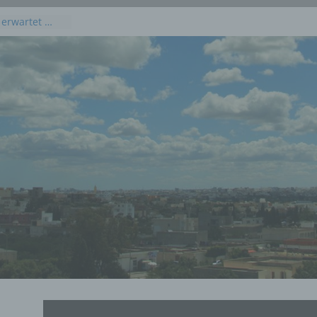
 erwartet …
kommenden
 Juli 2026
dieses
uli 2026
 Juli 2026 an
en, Osten und
rprognose für
g, 23. Juli
rprognose für
21. Juli 2026