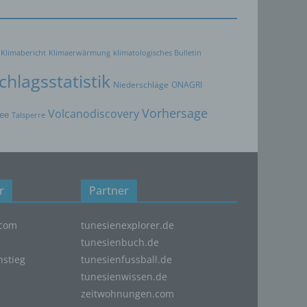
Klimabericht
Klimaerwärmung
klimatologisches Bulletin
hlagsstatistik
Niederschläge
ONAGRI
Vorhersage
Volcanodiscovery
ee
Talsperre
ten,
 um
 zu
r
Partner
er
ten,
er
com
tunesienexplorer.de
tunesienbuch.de
nstieg
tunesienfussball.de
tunesienwissen.de
Weise,
zeitwohnungen.com