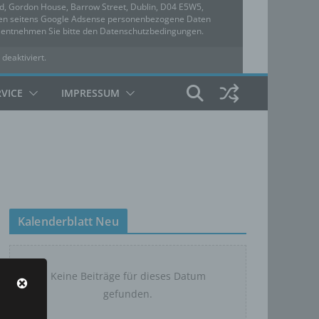
ed, Gordon House, Barrow Street, Dublin, D04 E5W5,
rden seitens Google Adsense personenbezogene Daten
u entnehmen Sie bitte den Datenschutzbedingungen.
 deaktiviert.
hutzbedingungen
RVICE
IMPRESSUM
Kalenderblatt Neu
Keine Beiträge für dieses Datum
gefunden.