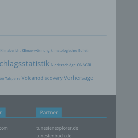
oder
Klimabericht
Klimaerwärmung
klimatologisches Bulletin
immten
hlagsstatistik
Niederschläge
ONAGRI
Vorhersage
Volcanodiscovery
ee
Talsperre
ichtung
ichen
r
Partner
der
com
tunesienexplorer.de
g
tunesienbuch.de