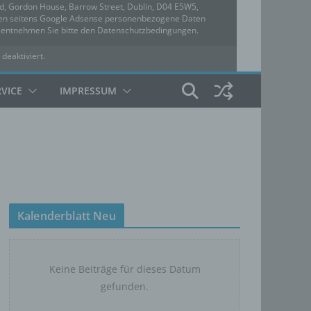
ed, Gordon House, Barrow Street, Dublin, D04 E5W5,
rden seitens Google Adsense personenbezogene Daten
u entnehmen Sie bitte den Datenschutzbedingungen.
 deaktiviert.
hutzbedingungen
RVICE
IMPRESSUM
Kalenderblatt Neu
Keine Beiträge für dieses Datum
gefunden.