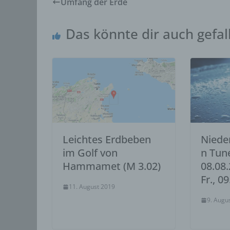
Umfang der Erde
Einsch
person
einzu
Das könnte dir auch gefal
e) P
Profil
die d
bestim
bewert
Lage, 
Aufent
vorhe
Leichtes Erdbeben
Niede
f) 
im Golf von
n Tune
Pseudo
Hammamet (M 3.02)
08.08.
auf w
Fr., 0
Inform
11. August 2019
können
9. Augu
techni
dass d
natür