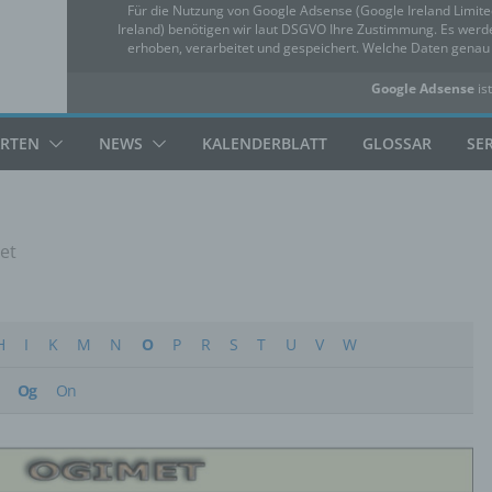
Für die Nutzung von Google Adsense (Google Ireland Limit
Ireland) benötigen wir laut DSGVO Ihre Zustimmung. Es we
erhoben, verarbeitet und gespeichert. Welche Daten gena
Google Adsense
ist
✓ Erlauben
Datensc
ARTEN
NEWS
KALENDERBLATT
GLOSSAR
SE
et
H
I
K
M
N
O
P
R
S
T
U
V
W
Og
On