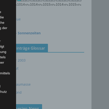
e
die
meteoblue
che
g der
time.is - Sonnenzeiten
r
lgt
Neueinträge Glossar
mung
tels
Sommer 2003
ber
Sturmflut
mittels
AE
24P/Schaumasse
d
chutz
Wolfsmond
Tunesien News