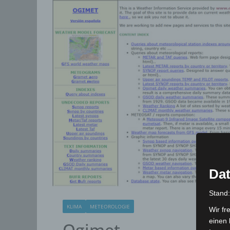
Dat
Stand
KLIMA
METEOROLOGIE
Wir fr
einen 
Ogimet