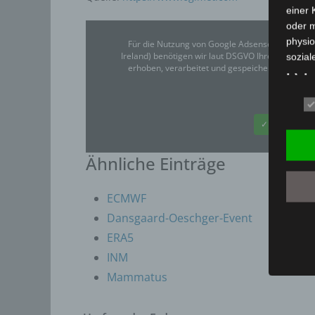
einer
oder 
physio
Für die Nutzung von Google Adsense (Google Ir
Ireland) benötigen wir laut DSGVO Ihre Zustim
sozial
erhoben, verarbeitet und gespeichert. Welche
b) b
Google
Betrof
deren 
✓ Erlauben
verarb
c) V
Ähnliche Einträge
Verarb
Vorga
ECMWF
person
Dansgaard-Oeschger-Event
Ordnen
ERA5
Abfrag
INM
eine a
Einsch
Mammatus
d) E