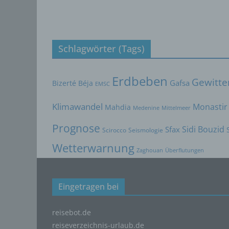
g) V
Vera
Verant
Schlagwörter (Tags)
jurist
gemein
person
Erdbeben
Gewitte
Bizerté
Béja
Gafsa
EMSC
Verarb
vorgeg
Klimawandel
Monastir
Mahdia
Medenine
Mittelmeer
Kriter
Mitgli
Prognose
Sidi Bouzid
Sfax
Scirocco
Seismologie
h) A
Wetterwarnung
Zaghouan
Überflutungen
Auftra
oder a
verarb
Eingetragen bei
i) E
Empfän
reisebot.de
andere
reiseverzeichnis-urlaub.de