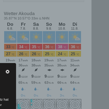
tz hat
er