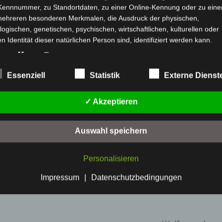
 Kennnummer, zu Standortdaten, zu einer Online-Kennung oder zu ein
mehreren besonderen Merkmalen, die Ausdruck der physischen,
logischen, genetischen, psychischen, wirtschaftlichen, kulturellen oder
eland Limited, Gordon House, Barrow Street, Dublin, D04 E5W5,
mung. Es werden seitens Google Adsense personenbezogene Daten
en Identität dieser natürlichen Person sind, identifiziert werden kann.
 Daten genau entnehmen Sie bitte den Datenschutzbedingungen.
etroffene Person
 Adsense
ist deaktiviert.
fene Person ist jede identifizierte oder identifizierbare natürliche Person
Essenziell
Statistik
Externe Dienst
personenbezogene Daten von dem für die Verarbeitung Verantwortlic
Datenschutzbedingungen
eitet werden.
✓ Akzeptieren
erarbeitung
eitung ist jeder mit oder ohne Hilfe automatisierter Verfahren ausgefüh
Auswahl speichern
ng oder jede solche Vorgangsreihe im Zusammenhang mit
enbezogenen Daten wie das Erheben, das Erfassen, die Organisation
Personalisieren
, die Speicherung, die Anpassung oder Veränderung, das Auslesen, d
en, die Verwendung, die Offenlegung durch Übermittlung, Verbreitung
Impressum
|
Datenschutzbedingungen
ndere Form der Bereitstellung, den Abgleich oder die Verknüpfung, die
ränkung, das Löschen oder die Vernichtung.
inschränkung der Verarbeitung