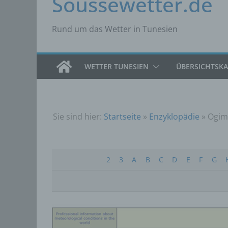
Soussewetter.de
Rund um das Wetter in Tunesien
WETTER TUNESIEN
ÜBERSICHTSK
Sie sind hier:
Startseite
»
Enzyklopädie
»
Ogim
2
3
A
B
C
D
E
F
G