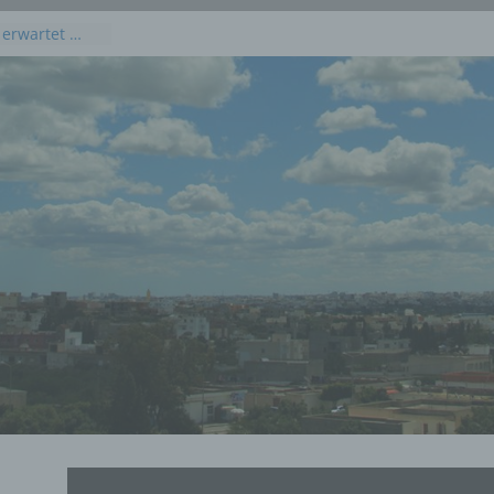
 erwartet …
kommenden
 Juli 2026
dieses
uli 2026
 Juli 2026 an
en, Osten und
rprognose für
g, 23. Juli
rprognose für
21. Juli 2026