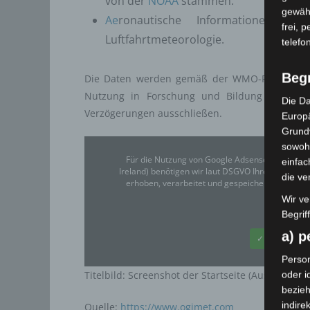
von der
NOAA
stammen.
gewähr
Ae
ronautische Informationen: S
frei, 
Luftfahrtmeteorologie.
telefo
Beg
Die Daten werden gemäß der WMO-Resolution 4
Nutzung in Forschung und Bildung vorgesehe
Die Da
Verzögerungen ausschließen.
Europä
Grund
sowohl
Für die Nutzung von Google Adsense (Google Ir
einfac
Ireland) benötigen wir laut DSGVO Ihre Zustim
die ve
erhoben, verarbeitet und gespeichert. Welche
Wir ve
Google
Begrif
a) 
✓ Erlauben
Person
oder i
Titelbild: Screenshot der Startseite (Ausschnitt
bezieh
indire
Quelle:
https://www.ogimet.com