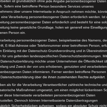
etseiten ist grundsätzlich ohne jede Angabe personenbezogener Daten
h. Sofern eine betroffene Person besondere Services unseres
nehmens über unsere Internetseite in Anspruch nehmen möchte, könnt
st, der umfassende professionelle Informationen über die
 eine Verarbeitung personenbezogener Daten erforderlich werden. Ist 
stellt. Der Dienst richtet sich an Nutzer, die detaillierte
eitung personenbezogener Daten erforderlich und besteht für eine sol
nd Prognosen benötigen, insbesondere für Forschungs-,
eitung keine gesetzliche Grundlage, holen wir generell eine Einwilligun
fenen Person ein.
rarbeitung personenbezogener Daten, beispielsweise des Namens, de
ift, E-Mail-Adresse oder Telefonnummer einer betroffenen Person, erfo
im Einklang mit der Datenschutz-Grundverordnung und in Übereinstim
richte: Bereitstellung von METAR/TAF-Berichten
n für uns geltenden landesspezifischen Datenschutzbestimmungen. Mit
ngen für die Luftfahrt), SYNOP-Meldungen
 Datenschutzerklärung möchte unser Unternehmen die Öffentlichkeit ü
mfang und Zweck der von uns erhobenen, genutzten und verarbeiteten
en Klimazusammenfassungen (CLIMAT).
enbezogenen Daten informieren. Ferner werden betroffene Personen 
Zugriff auf Karten des Global Forecast System (GFS)
 Datenschutzerklärung über die ihnen zustehenden Rechte aufgeklärt.
ben als für die Verarbeitung Verantwortlicher zahlreiche technische un
 Abfrage von Daten anhand von WMO-Indizes (World
isatorische Maßnahmen umgesetzt, um einen möglichst lückenlosen S
 geografischen Gebieten oder Ländern.
er diese Internetseite verarbeiteten personenbezogenen Daten
icher Global Summary Of the Day (GSOD)-Daten, die
zustellen. Dennoch können Internetbasierte Datenübertragungen
ätzlich Sicherheitslücken aufweisen, sodass ein absoluter Schutz nicht