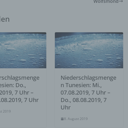
Wolfsmond
ränkung der Verarbeitung ist die Markierung gespeicherter
enbezogener Daten mit dem Ziel, ihre künftige Verarbeitung
schränken.
len
rofiling
ing ist jede Art der automatisierten Verarbeitung personenbezogener Da
arin besteht, dass diese personenbezogenen Daten verwendet werden,
mte persönliche Aspekte, die sich auf eine natürliche Person beziehen,
en, insbesondere, um Aspekte bezüglich Arbeitsleistung, wirtschaftlich
Gesundheit, persönlicher Vorlieben, Interessen, Zuverlässigkeit, Verhal
haltsort oder Ortswechsel dieser natürlichen Person zu analysieren od
rzusagen.
rschlagsmenge
Niederschlagsmenge
Pseudonymisierung
sien: Do.,
n Tunesien: Mi.,
nymisierung ist die Verarbeitung personenbezogener Daten in einer 
2019, 7 Uhr –
07.08.2019, 7 Uhr –
elche die personenbezogenen Daten ohne Hinzuziehung zusätzlicher
9.08.2019, 7 Uhr
Do., 08.08.2019, 7
ationen nicht mehr einer spezifischen betroffenen Person zugeordnet
Uhr
, sofern diese zusätzlichen Informationen gesondert aufbewahrt werd
st 2019
schen und organisatorischen Maßnahmen unterliegen, die gewährleist
8. August 2019
ie personenbezogenen Daten nicht einer identifizierten oder identifizie
lichen Person zugewiesen werden.