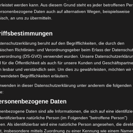
leistet werden kann. Aus diesem Grund steht es jeder betroffenen Pe
pezielle Informationen und Formulare für die
personenbezogene Daten auch auf alternativen Wegen, beispielsweise
nisch, an uns zu übermitteln.
riffsbestimmungen
0 ausgetauscht und sind für die freie, uneingeschränkte
n, wobei die Autoren jegliche Haftung für Fehler oder
tenschutzerklärung beruht auf den Begrifflichkeiten, die durch den
ischen Richtlinien- und Verordnungsgeber beim Erlass der Datenschut
verordnung (DS-GVO) verwendet wurden. Unsere Datenschutzerklärun
 für die Öffentlichkeit als auch für unsere Kunden und Geschäftspartne
eland Limited, Gordon House, Barrow Street, Dublin, D04 E5W5,
h lesbar und verständlich sein. Um dies zu gewährleisten, möchten wir
mung. Es werden seitens Google Adsense personenbezogene Daten
rwendeten Begrifflichkeiten erläutern.
 Daten genau entnehmen Sie bitte den Datenschutzbedingungen.
rwenden in dieser Datenschutzerklärung unter anderem die folgenden
 Adsense
ist deaktiviert.
fe:
personenbezogene Daten
Datenschutzbedingungen
enbezogene Daten sind alle Informationen, die sich auf eine identifizie
dentifizierbare natürliche Person (im Folgenden "betroffene Person")
), gespeichert am 22. November 2025
en. Als identifizierbar wird eine natürliche Person angesehen, die direk
kt, insbesondere mittels Zuordnung zu einer Kennung wie einem Name