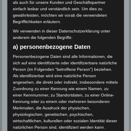
als auch für unsere Kunden und Geschäftspartner
109 km nordwestlich von Monastir
einfach lesbar und verständlich sein. Um dies zu
(Gouvernorat Monastir)
gewährleisten, möchten wir vorab die verwendeten
Begrifflichkeiten erläutern.
Wir verwenden in dieser Datenschutzerklärung unter
Info: El Fahs ist eine Stadt und Gemeinde im Gouvernorat
anderem die folgenden Begriffe:
Zaghouan, 60 Kilometer südwestlich von Tunis, Tunesien.
a) personenbezogene Daten
Im Jahr 2014 betrug die Einwohnerzahl 25.100. Es liegt
im Wadi Miliane-Tal, umgeben von Bergen, insbesondere
Personenbezogene Daten sind alle Informationen, die
dem Djebel Zaghouan. Die römische Stätte Thuburbo
sich auf eine identifizierte oder identifizierbare natürliche
Majus liegt 3 km entfernt..
Person (im Folgenden "betroffene Person") beziehen.
Als identifizierbar wird eine natürliche Person
angesehen, die direkt oder indirekt, insbesondere mittels
Für die Nutzung von Google Adsense (Google Ireland
Zuordnung zu einer Kennung wie einem Namen, zu
Limited, Gordon House, Barrow Street, Dublin, D04 E5W5,
einer Kennnummer, zu Standortdaten, zu einer Online-
Ireland) benötigen wir laut DSGVO Ihre Zustimmung. Es
Kennung oder zu einem oder mehreren besonderen
werden seitens Google Adsense personenbezogene
Merkmalen, die Ausdruck der physischen,
Daten erhoben, verarbeitet und gespeichert. Welche
Daten genau entnehmen Sie bitte den
physiologischen, genetischen, psychischen,
Datenschutzbedingungen.
wirtschaftlichen, kulturellen oder sozialen Identität dieser
natürlichen Person sind, identifiziert werden kann.
Google Adsense
ist deaktiviert.