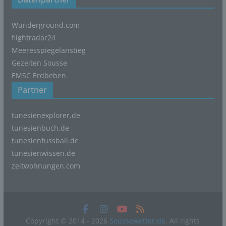
(5) das Datum und die Uhrzeit eines Zugriffs auf die
Internetseite, (6) eine Internet-Protokoll-Adresse (IP-
Wunderground.com
Adresse), (7) der Internet-Service-Provider des
flightradar24
zugreifenden Systems und (8) sonstige ähnliche Daten
Meeresspiegelanstieg
und Informationen, die der Gefahrenabwehr im Falle von
Gezeiten Sousse
Angriffen auf unsere informationstechnologischen
EMSC Erdbeben
Systeme dienen.
Partner
Bei der Nutzung dieser allgemeinen Daten und
Informationen ziehen wird keine Rückschlüsse auf die
tunesienexplorer.de
betroffene Person. Diese Informationen werden vielmehr
benötigt, um (1) die Inhalte unserer Internetseite korrekt
tunesienbuch.de
auszuliefern, (2) die Inhalte unserer Internetseite sowie
tunesienfussball.de
die Werbung für diese zu optimieren, (3) die dauerhafte
tunesienwissen.de
Funktionsfähigkeit unserer informationstechnologischen
zeitwohnungen.com
Systeme und der Technik unserer Internetseite zu
gewährleisten sowie (4) um Strafverfolgungsbehörden
im Falle eines Cyberangriffes die zur Strafverfolgung
notwendigen Informationen bereitzustellen. Diese
anonym erhobenen Daten und Informationen werden
Copyright © 2014 - 2026
Soussewetter.de
. All rights