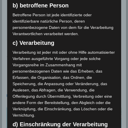
b) betroffene Person
✓ Erlauben
Datenschutzbedingungen
Betroffene Person ist jede identifizierte oder
identifizierbare natürliche Person, deren
Quellen & Grafik:
Meteorologisches Institut Tunesien
personenbezogene Daten von dem für die Verarbeitung
(INM)
|
Volcano Discovery
Verantwortlichen verarbeitet werden.
c) Verarbeitung
Warnung vor markantem Wetter ab Montag, 21. O
Verarbeitung ist jeder mit oder ohne Hilfe automatisierter
Verfahren ausgeführte Vorgang oder jede solche
kt 2024 (Update)
Vorgangsreihe im Zusammenhang mit
Niederschlagsmengen Tunesien: Mo, 21. Okt – Di,
personenbezogenen Daten wie das Erheben, das
22. Okt 2024
Erfassen, die Organisation, das Ordnen, die
Speicherung, die Anpassung oder Veränderung, das
Auslesen, das Abfragen, die Verwendung, die
Das könnte dir auch gefallen
Offenlegung durch Übermittlung, Verbreitung oder eine
andere Form der Bereitstellung, den Abgleich oder die
Verknüpfung, die Einschränkung, das Löschen oder die
Vernichtung.
d) Einschränkung der Verarbeitung