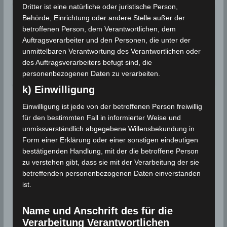
Dritter ist eine natürliche oder juristische Person,
Für einen August ungewöhnliche
Behörde, Einrichtung oder andere Stelle außer der
2018
starke Niederschläge
betroffenen Person, dem Verantwortlichen, dem
Für einen August ungewöhnliche starke
Auftragsverarbeiter und den Personen, die unter der
Niederschläge werden in einigen Regionen…
unmittelbaren Verantwortung des Verantwortlichen oder
des Auftragsverarbeiters befugt sind, die
Wettergeschehen (Meteorologie)
Weiterlesen
personenbezogenen Daten zu verarbeiten.
k) Einwilligung
Einwilligung ist jede von der betroffenen Person freiwillig
für den bestimmten Fall in informierter Weise und
unmissverständlich abgegebene Willensbekundung in
Form einer Erklärung oder einer sonstigen eindeutigen
bestätigenden Handlung, mit der die betroffene Person
zu verstehen gibt, dass sie mit der Verarbeitung der sie
betreffenden personenbezogenen Daten einverstanden
ist.
Name und Anschrift des für die
Verarbeitung Verantwortlichen