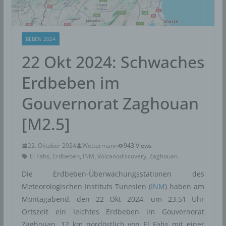
BEBEN 2024
22 Okt 2024: Schwaches
Erdbeben im
Gouvernorat Zaghouan
[M2.5]
22. Oktober 2024
Wettermann
943 Views
El Fahs
,
Erdbeben
,
INM
,
Volcanodiscovery
,
Zaghouan
Die Erdbeben-Überwachungsstationen des
Meteorologischen Instituts Tunesien (
INM
) haben am
Montagabend, den 22 Okt 2024, um 23.51 Uhr
Ortszeit ein leichtes Erdbeben im Gouvernorat
Zaghouan, 12 km nordöstlich von El Fahs mit einer