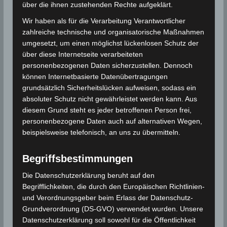
nordöstlich von El Fahs
über die ihnen zustehenden Rechte aufgeklärt.
Datum/Zeit:
22 Okt 2024 | 23.51 Uhr
Wir haben als für die Verarbeitung Verantwortlicher
Ortszeit (UTC+1) | 22 Okt 2024, 22.51 Uhr
zahlreiche technische und organisatorische Maßnahmen
umgesetzt, um einen möglichst lückenlosen Schutz der
UTC
über diese Internetseite verarbeiteten
Epizentrum:
36.47° Nord; 9.96° Ost
personenbezogenen Daten sicherzustellen. Dennoch
können Internetbasierte Datenübertragungen
grundsätzlich Sicherheitslücken aufweisen, sodass ein
Entfernung des Epizentrums von Städten und Orten
absoluter Schutz nicht gewährleistet werden kann. Aus
in der Nähe
diesem Grund steht es jeder betroffenen Person frei,
personenbezogene Daten auch auf alternativen Wegen,
12 km nordöstlich von El Fahs (Gouvernorat
beispielsweise telefonisch, an uns zu übermitteln.
Zaghouan)
18 km nordwestlich von Zaghouan
Begriffsbestimmungen
(Gouvernorat Zaghouan)
Die Datenschutzerklärung beruht auf den
94 km nordwestlich von Sousse
Begrifflichkeiten, die durch den Europäischen Richtlinien-
(Gouvernorat Sousse)
und Verordnungsgeber beim Erlass der Datenschutz-
Grundverordnung (DS-GVO) verwendet wurden. Unsere
43 km südöstlich von Tunis (Gouvernorat
Datenschutzerklärung soll sowohl für die Öffentlichkeit
Tunis)