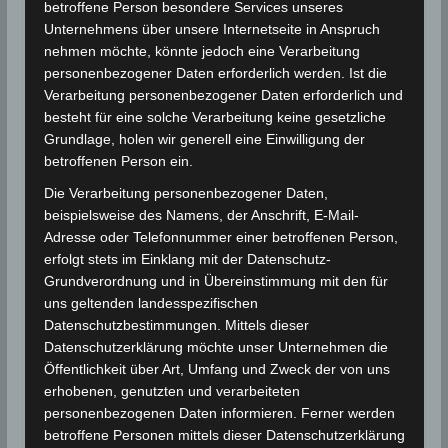
Gouvernorat Zaghouan [M2.5]
betroffene Person besondere Services unseres
Unternehmens über unsere Internetseite in Anspruch
Die Daten in der Zusammenfassung
nehmen möchte, könnte jedoch eine Verarbeitung
personenbezogener Daten erforderlich werden. Ist die
Verarbeitung personenbezogener Daten erforderlich und
Für die Nutzung von Google Adsense (Google Ireland
besteht für eine solche Verarbeitung keine gesetzliche
Limited, Gordon House, Barrow Street, Dublin, D04 E5W5,
Grundlage, holen wir generell eine Einwilligung der
Ireland) benötigen wir laut DSGVO Ihre Zustimmung. Es
werden seitens Google Adsense personenbezogene
betroffenen Person ein.
Daten erhoben, verarbeitet und gespeichert. Welche
Die Verarbeitung personenbezogener Daten,
Daten genau entnehmen Sie bitte den
Datenschutzbedingungen.
beispielsweise des Namens, der Anschrift, E-Mail-
Adresse oder Telefonnummer einer betroffenen Person,
Google Adsense
ist deaktiviert.
erfolgt stets im Einklang mit der Datenschutz-
Grundverordnung und in Übereinstimmung mit den für
✓ Erlauben
Datenschutzbedingungen
uns geltenden landesspezifischen
Datenschutzbestimmungen. Mittels dieser
Magnitude
:
M2.5
Datenschutzerklärung möchte unser Unternehmen die
Öffentlichkeit über Art, Umfang und Zweck der von uns
Tiefe (km):
10 km (genaue Tiefe konnte nicht
erhobenen, genutzten und verarbeiteten
genau bestimmt werden)
personenbezogenen Daten informieren. Ferner werden
Region:
Gouvernorat Zaghouan, 12 km
betroffene Personen mittels dieser Datenschutzerklärung