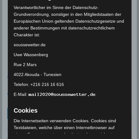
Verantwortlicher im Sinne der Datenschutz-
Grundverordnung, sonstiger in den Mitgliedstaaten der
Europäischen Union geltenden Datenschutzgesetze und
anderer Bestimmungen mit datenschutzrechtlichem
Charakter ist:
soussewetter.de
Uwe Wassenberg
Rue 2 Mars
4022 Akouda - Tunesien
meteoblue
Telefon: +216 216 16 616
time.is - Sonnenzeiten
E-Mail:
Cookies
Neueinträge Glossar
Die Internetseiten verwenden Cookies. Cookies sind
Textdateien, welche über einen Internetbrowser auf
Sommer 2003
einem Computersystem abgelegt und gespeichert
Sturmflut