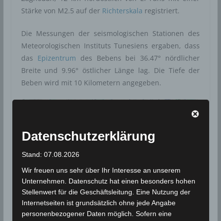
Stärke von M2.5 auf der
Richterskala
registriert.
Die Messungen der seismologischen Stationen des
Meteorologischen Instituts Tunesiens ergaben, dass
das
Epizentrum
des Bebens bei 36.47° nördlicher
Breite und 9.96° östlicher Länge lag. Die Tiefe der
Beben wird mit 10 Kilometern angegeben.
Datenschutzerklärung
Stand: 07.08.2026
Wir freuen uns sehr über Ihr Interesse an unserem
Unternehmen. Datenschutz hat einen besonders hohen
Stellenwert für die Geschäftsleitung. Eine Nutzung der
Internetseiten ist grundsätzlich ohne jede Angabe
22 Okt 2024: Schwaches Erdbeben im
personenbezogener Daten möglich. Sofern eine