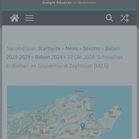
Google Adsense
ist deaktiviert.
✓ Erlauben
Datenschutzbedingungen
Sie sind hier:
Startseite
»
News
»
Seismo
»
Beben
2020-2029
»
Beben 2024
»
22 Okt 2024: Schwaches
Erdbeben im Gouvernorat Zaghouan [M2.5]