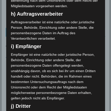
Benennung nach dem Unionsrecht oder dem Recht der
31 Mai 2024: Erdbeben nordöstlich von
Mitgliedstaaten vorgesehen werden.
Rafraf (Bizerté) [M3.0]
h) Auftragsverarbeiter
31. Mai 2024
Auftragsverarbeiter ist eine natürliche oder juristische
Person, Behörde, Einrichtung oder andere Stelle, die
Kalenderblatt Neu
personenbezogene Daten im Auftrag des
Verantwortlichen verarbeitet.
AN DIESEM TAG:
i) Empfänger
Empfänger ist eine natürliche oder juristische Person,
7. AUGUST
Behörde, Einrichtung oder andere Stelle, der
Deutschland: Durch Trockenheit
personenbezogene Daten offengelegt werden,
entstandener Großbrand bei
2018
unabhängig davon, ob es sich bei ihr um einen Dritten
Siegburg
handelt oder nicht. Behörden, die im Rahmen eines
bestimmten Untersuchungsauftrags nach dem
Deutschland: Ein durch Trockenheit
Unionsrecht oder dem Recht der Mitgliedstaaten
entstandener Großbrand bei Siegburg zerstört
möglicherweise personenbezogene Daten erhalten,
mehrere…
gelten jedoch nicht als Empfänger.
Wettergeschehen (Meteorologie)
Weiterlesen
j) Dritter