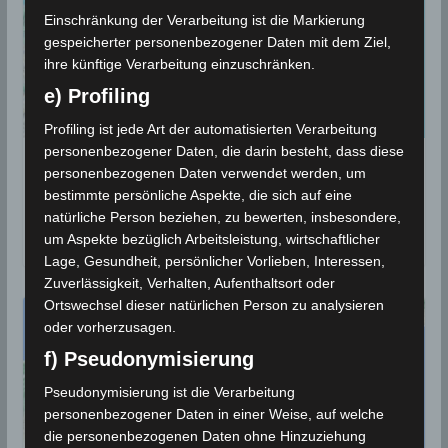
Einschränkung der Verarbeitung ist die Markierung
gespeicherter personenbezogener Daten mit dem Ziel,
ihre künftige Verarbeitung einzuschränken.
e) Profiling
Profiling ist jede Art der automatisierten Verarbeitung
personenbezogener Daten, die darin besteht, dass diese
12 Juli 2024: Erdbeben im Gouvernorat
personenbezogenen Daten verwendet werden, um
Kairouan, südöstlich von Siliana [M2.8]
bestimmte persönliche Aspekte, die sich auf eine
natürliche Person beziehen, zu bewerten, insbesondere,
13. Juli 2024
um Aspekte bezüglich Arbeitsleistung, wirtschaftlicher
Lage, Gesundheit, persönlicher Vorlieben, Interessen,
Zuverlässigkeit, Verhalten, Aufenthaltsort oder
Ortswechsel dieser natürlichen Person zu analysieren
oder vorherzusagen.
f) Pseudonymisierung
Pseudonymisierung ist die Verarbeitung
personenbezogener Daten in einer Weise, auf welche
die personenbezogenen Daten ohne Hinzuziehung