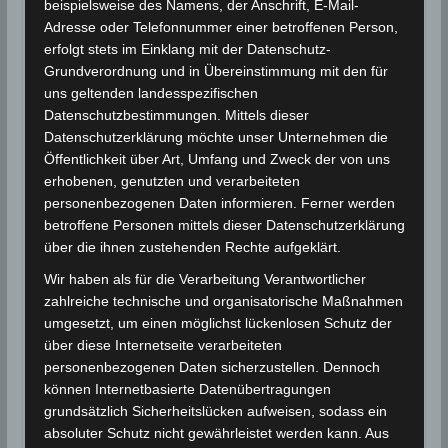
beispielsweise des Namens, der Anschrift, E-Mail-
Le Kef:
Adresse oder Telefonnummer einer betroffenen Person,
erfolgt stets im Einklang mit der Datenschutz-
Mahdia: 1-2 Liter/m
2
Grundverordnung und in Übereinstimmung mit den für
La Manouba:
uns geltenden landesspezifischen
Médenine:
Datenschutzbestimmungen. Mittels dieser
Monastir: 1 Liter/m
2
Datenschutzerklärung möchte unser Unternehmen die
Öffentlichkeit über Art, Umfang und Zweck der von uns
Nabeul:
erhobenen, genutzten und verarbeiteten
Sfax: 1-3 Liter/m
2
personenbezogenen Daten informieren. Ferner werden
Sidi Bouzid: 1-2 Liter/m
2
betroffene Personen mittels dieser Datenschutzerklärung
über die ihnen zustehenden Rechte aufgeklärt.
Siliana: 1-2 Liter/m
2
Sousse: 1-4 Liter/m
| Wetterstation
2
Wir haben als für die Verarbeitung Verantwortlicher
zahlreiche technische und organisatorische Maßnahmen
Akouda/Sousse: 1,4 Liter/m
2
umgesetzt, um einen möglichst lückenlosen Schutz der
Tataouine:
über diese Internetseite verarbeiteten
Tozeur:
personenbezogenen Daten sicherzustellen. Dennoch
Tunis:
können Internetbasierte Datenübertragungen
grundsätzlich Sicherheitslücken aufweisen, sodass ein
Zaghouan: 2-8 Liter/m
2
absoluter Schutz nicht gewährleistet werden kann. Aus