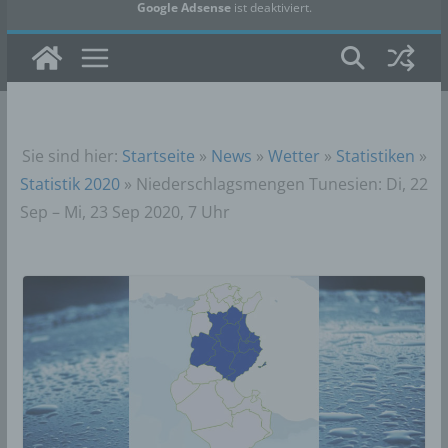
Google Adsense
ist deaktiviert.
✓ Erlauben
Datenschutzbedingungen
Sie sind hier:
Startseite
»
News
»
Wetter
»
Statistiken
»
Statistik 2020
»
Niederschlagsmengen Tunesien: Di, 22
Sep – Mi, 23 Sep 2020, 7 Uhr