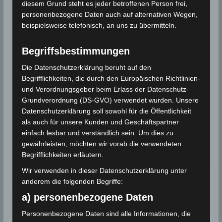
diesem Grund steht es jeder betroffenen Person frei,
Quelle:
INM
personenbezogene Daten auch auf alternativen Wegen,
beispielsweise telefonisch, an uns zu übermitteln.
Für die Nutzung von Google Adsense (Google Ireland
Begriffsbestimmungen
Limited, Gordon House, Barrow Street, Dublin, D04 E5W5,
Ireland) benötigen wir laut DSGVO Ihre Zustimmung. Es
Die Datenschutzerklärung beruht auf den
werden seitens Google Adsense personenbezogene
Begrifflichkeiten, die durch den Europäischen Richtlinien-
Daten erhoben, verarbeitet und gespeichert. Welche
Daten genau entnehmen Sie bitte den
und Verordnungsgeber beim Erlass der Datenschutz-
Datenschutzbedingungen.
Grundverordnung (DS-GVO) verwendet wurden. Unsere
Datenschutzerklärung soll sowohl für die Öffentlichkeit
Google Adsense
ist deaktiviert.
als auch für unsere Kunden und Geschäftspartner
einfach lesbar und verständlich sein. Um dies zu
✓ Erlauben
Datenschutzbedingungen
gewährleisten, möchten wir vorab die verwendeten
Begrifflichkeiten erläutern.
Wir verwenden in dieser Datenschutzerklärung unter
anderem die folgenden Begriffe:
Niederschlagsmengen Tunesien: Mo, 21 Sep – Di, 2
a) personenbezogene Daten
2 Sep 2020, 7 Uhr
25/26 Sep 2020: Warnung vor starken Winden
Personenbezogene Daten sind alle Informationen, die