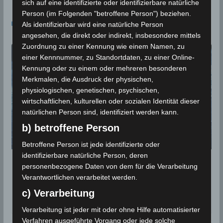
sich auf eine identifizierte oder identifizierbare natürliche
Person (im Folgenden "betroffene Person") beziehen.
Das könnte dir auch gefallen
Als identifizierbar wird eine natürliche Person
angesehen, die direkt oder indirekt, insbesondere mittels
Zuordnung zu einer Kennung wie einem Namen, zu
einer Kennnummer, zu Standortdaten, zu einer Online-
Kennung oder zu einem oder mehreren besonderen
Merkmalen, die Ausdruck der physischen,
physiologischen, genetischen, psychischen,
wirtschaftlichen, kulturellen oder sozialen Identität dieser
natürlichen Person sind, identifiziert werden kann.
b) betroffene Person
Betroffene Person ist jede identifizierte oder
identifizierbare natürliche Person, deren
Niederschlagsmengen Tunesien: So, 11
personenbezogene Daten von dem für die Verarbeitung
Okt – Mo, 12 Okt 2020, 7 Uhr
Verantwortlichen verarbeitet werden.
c) Verarbeitung
12. Oktober 2020
Verarbeitung ist jeder mit oder ohne Hilfe automatisierter
Verfahren ausgeführte Vorgang oder jede solche