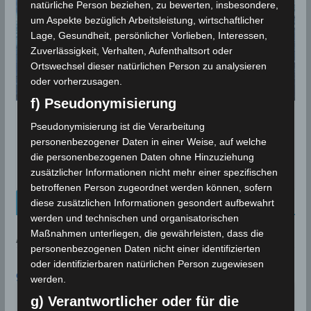
natürliche Person beziehen, zu bewerten, insbesondere,
um Aspekte bezüglich Arbeitsleistung, wirtschaftlicher
Lage, Gesundheit, persönlicher Vorlieben, Interessen,
Zuverlässigkeit, Verhalten, Aufenthaltsort oder
Ortswechsel dieser natürlichen Person zu analysieren
oder vorherzusagen.
f) Pseudonymisierung
Niederschlagsmengen Tunesien: So, 20
Pseudonymisierung ist die Verarbeitung
Sep – Mo, 21 Sep 2020, 7 Uhr
personenbezogener Daten in einer Weise, auf welche
die personenbezogenen Daten ohne Hinzuziehung
21. September 2020
zusätzlicher Informationen nicht mehr einer spezifischen
betroffenen Person zugeordnet werden können, sofern
Kalenderblatt Neu
diese zusätzlichen Informationen gesondert aufbewahrt
werden und technischen und organisatorischen
Maßnahmen unterliegen, die gewährleisten, dass die
AN DIESEM TAG:
personenbezogenen Daten nicht einer identifizierten
oder identifizierbaren natürlichen Person zugewiesen
9. AUGUST
werden.
In Bizerté wird eine
g) Verantwortlicher oder für die
Rekordtemperatur von 45,4°C
1999