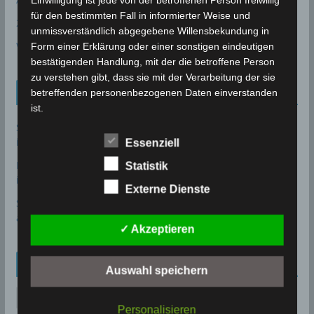
Einwilligung ist jede von der betroffenen Person freiwillig
für den bestimmten Fall in informierter Weise und
24P/Schaumasse
unmissverständlich abgegebene Willensbekundung in
Wolfsmond
Form einer Erklärung oder einer sonstigen eindeutigen
bestätigenden Handlung, mit der die betroffene Person
zu verstehen gibt, dass sie mit der Verarbeitung der sie
Tunesien News
betreffenden personenbezogenen Daten einverstanden
ist.
Sousse: Warum ist die Entsalzungsanlage Sidi Abdelhamid
immer noch nicht in Betrieb?
7. August 2026
Essenziell
Name und Anschrift des für die
Verarbeitung Verantwortlichen
Bau des Staudammes Raghai in Jendouba: Baustelle
Statistik
inspiziert, Zeitplan unter Druck gesetzt
2. August 2026
Verantwortlicher im Sinne der Datenschutz-
Externe Dienste
Grundverordnung, sonstiger in den Mitgliedstaaten der
Sidi Bou Said wurde offiziell in die UNESCO-Welterbeliste
Europäischen Union geltenden Datenschutzgesetze und
aufgenommen
28. Juli 2026
✓ Akzeptieren
anderer Bestimmungen mit datenschutzrechtlichem
Charakter ist:
Archiv
soussewetter.de
Auswahl speichern
Uwe Wassenberg
A
Personalisieren
r
Rue 2 Mars