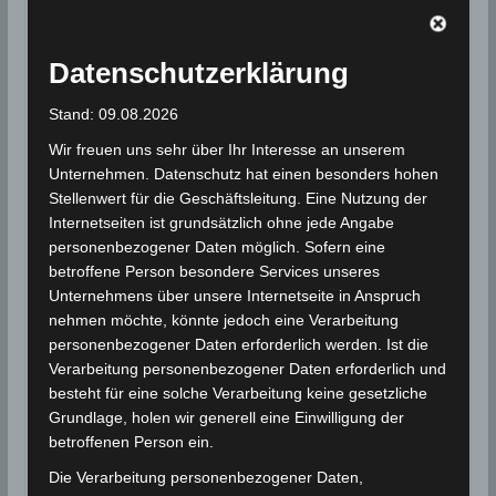
Niederschlag, in den restlichen Gouvernoraten
2
wurden nur
Niederschlagsmenge
n von 1-4 Liter/m
registriert.
Datenschutzerklärung
Die Niederschlagsmengen von Dienstag, den 22 Sep
Stand: 09.08.2026
bis Mittwoch, den 23 Sep 2020, 7 Uhr nach
Wir freuen uns sehr über Ihr Interesse an unserem
Gouvernoraten:
Unternehmen. Datenschutz hat einen besonders hohen
Stellenwert für die Geschäftsleitung. Eine Nutzung der
Ariana:
Internetseiten ist grundsätzlich ohne jede Angabe
Béja:
personenbezogener Daten möglich. Sofern eine
betroffene Person besondere Services unseres
Ben Arous:
Unternehmens über unsere Internetseite in Anspruch
Bizerte:
nehmen möchte, könnte jedoch eine Verarbeitung
Gabès:
personenbezogener Daten erforderlich werden. Ist die
Gafsa:
Verarbeitung personenbezogener Daten erforderlich und
besteht für eine solche Verarbeitung keine gesetzliche
Jendouba:
Grundlage, holen wir generell eine Einwilligung der
Kairouan: 1-2 Liter/m
2
betroffenen Person ein.
Kasserine: 1-2 Liter/m
2
Die Verarbeitung personenbezogener Daten,
Kébili: