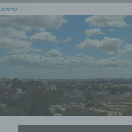
 erwartet …
kommenden
 Juli 2026
dieses
uli 2026
 Juli 2026 an
en, Osten und
rprognose für
g, 23. Juli
rprognose für
21. Juli 2026