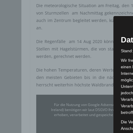
Die meteorologische Situation am Freitag, den 
von Sturmzellen am Nachmittag gekennzeichnet
auch im Zentrum begleitet werden, kündigte das
an.
Dat
Die Regenfälle am 14 Aug 2020 können örtlich
Stellen mit Hagelstürmen, die von starken Win
Stand
werden, gerechnet werden.
Wir fr
einen 
Die hohen Temperaturen, deren Werte um 4 bis 
Intern
den meisten Gebieten bis in die nächste W
möglic
herrscht weiterhin höchste Waldbrandgefahr.
Unter
jedoch
Verarb
Für die Nutzung von Google Adsense (Google Ir
Verarb
Ireland) benötigen wir laut DSGVO Ihre Zustim
betrof
erhoben, verarbeitet und gespeichert. Welche
Die Ve
Google
Anschr