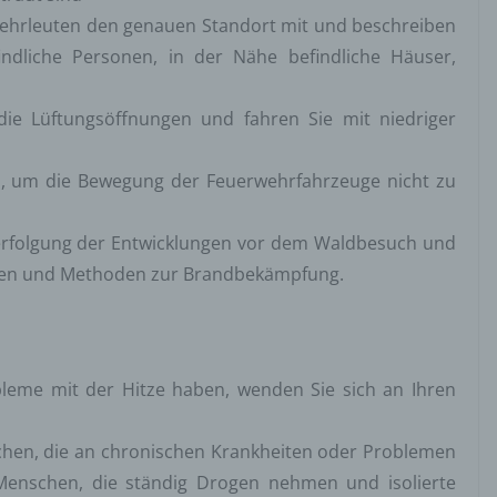
haltsort oder Ortswechsel dieser natürlichen Person zu analysieren od
rwehrleuten den genauen Standort mit und beschreiben
rzusagen.
ndliche Personen, in der Nähe befindliche Häuser,
Pseudonymisierung
nymisierung ist die Verarbeitung personenbezogener Daten in einer 
die Lüftungsöffnungen und fahren Sie mit niedriger
elche die personenbezogenen Daten ohne Hinzuziehung zusätzlicher
ationen nicht mehr einer spezifischen betroffenen Person zugeordnet
ahn, um die Bewegung der Feuerwehrfahrzeuge nicht zu
, sofern diese zusätzlichen Informationen gesondert aufbewahrt werd
schen und organisatorischen Maßnahmen unterliegen, die gewährleist
ie personenbezogenen Daten nicht einer identifizierten oder identifizie
erfolgung der Entwicklungen vor dem Waldbesuch und
lichen Person zugewiesen werden.
en und Methoden zur Brandbekämpfung.
erantwortlicher oder für die Verarbeitung
ntwortlicher
wortlicher oder für die Verarbeitung Verantwortlicher ist die natürliche 
ische Person, Behörde, Einrichtung oder andere Stelle, die allein oder
leme mit der Hitze haben, wenden Sie sich an Ihren
sam mit anderen über die Zwecke und Mittel der Verarbeitung von
enbezogenen Daten entscheidet. Sind die Zwecke und Mittel dieser
chen, die an chronischen Krankheiten oder Problemen
eitung durch das Unionsrecht oder das Recht der Mitgliedstaaten
Menschen, die ständig Drogen nehmen und isolierte
eben, so kann der Verantwortliche beziehungsweise können die best