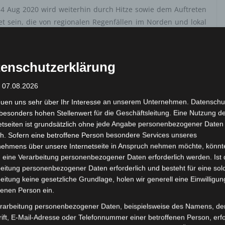
14 Aug 2020 wird weiterhin durch Hitze sowie dem Auftreten
 sein, die von regionalen Regenfällen im Norden und lokal
 Nationale Institut für Meteorologie (
INM
) in einem Bulletin
enschutzerklärung
 sehr ergiebig sein, besonders im Norden muss an einigen
den mit einer Geschwindigkeit von bis zu 80 km/h begleitet
: 07.08.2026
euen uns sehr über Ihr Interesse an unserem Unternehmen. Datenschu
besonders hohen Stellenwert für die Geschäftsleitung. Eine Nutzung d
8 Grad über dem saisonalen Durchschnitt liegen, werden in
etseiten ist grundsätzlich ohne jede Angabe personenbezogener Daten
oche andauern und von
Schirokko
-Winden begleitet sein. Es
h. Sofern eine betroffene Person besondere Services unseres
nehmens über unsere Internetseite in Anspruch nehmen möchte, könnt
 eine Verarbeitung personenbezogener Daten erforderlich werden. Ist 
eitung personenbezogener Daten erforderlich und besteht für eine sol
eland Limited, Gordon House, Barrow Street, Dublin, D04 E5W5,
eitung keine gesetzliche Grundlage, holen wir generell eine Einwilligun
mung. Es werden seitens Google Adsense personenbezogene Daten
fenen Person ein.
 Daten genau entnehmen Sie bitte den Datenschutzbedingungen.
rarbeitung personenbezogener Daten, beispielsweise des Namens, de
 Adsense
ist deaktiviert.
ift, E-Mail-Adresse oder Telefonnummer einer betroffenen Person, erfo