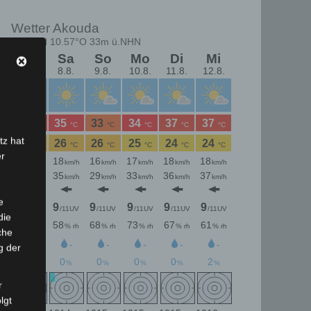
tz hat
er
e
die
che
g der
r
lgt