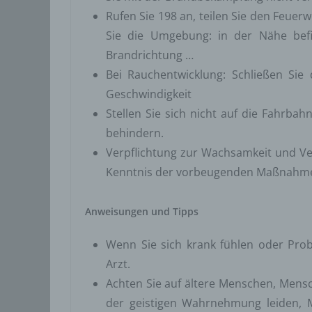
Aufent
Rufen Sie 198 an, teilen Sie den Feue
vorhe
Sie die Umgebung: in der Nähe befi
f) 
Brandrichtung …
Pseudo
Bei Rauchentwicklung: Schließen Sie 
auf w
Geschwindigkeit
Inform
Stellen Sie sich nicht auf die Fahrb
können
behindern.
techni
dass d
Verpflichtung zur Wachsamkeit und V
natür
Kenntnis der vorbeugenden Maßnahm
g) V
Vera
Anweisungen und Tipps
Verant
jurist
Wenn Sie sich krank fühlen oder Prob
gemein
Arzt.
person
Achten Sie auf ältere Menschen, Mens
Verarb
der geistigen Wahrnehmung leiden, 
vorgeg