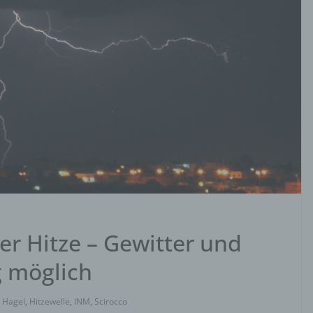
ter Hitze – Gewitter und
 möglich
,
Hagel
,
Hitzewelle
,
INM
,
Scirocco