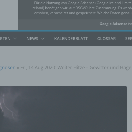
Für die Nutzung von Google Adsense (Google Ireland Limit
Ireland) benötigen wir laut DSGVO Ihre Zustimmung. Es we
erhoben, verarbeitet und gespeichert. Welche Daten gena
Google Adsense
ist
✓ Erlauben
Datensc
ARTEN
NEWS
KALENDERBLATT
GLOSSAR
SE
gnosen
»
Fr., 14 Aug 2020: Weiter Hitze – Gewitter und Ha