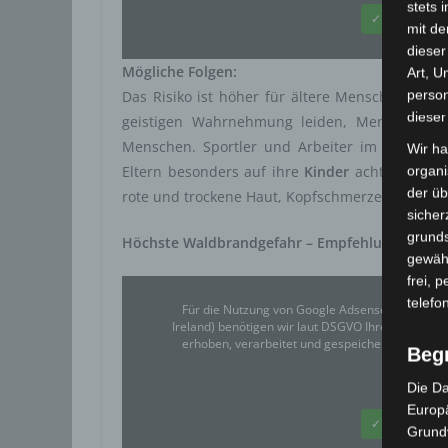
stets 
✓ Erlauben
mit de
dieser
Mögliche Folgen:
Art, U
person
Das Risiko ist höher für ältere Menschen, Me
dieser
geistigen Wahrnehmung leiden, Menschen, d
Menschen. Sportler und Arbeiter im Freien sol
Wir ha
Eltern besonders auf ihre
Kinder
achten. Die S
organ
der üb
rote und trockene Haut, Kopfschmerzen, Übelkeit,
sicher
grunds
Höchste Waldbrandgefahr – Empfehlungen!
gewähr
frei, 
telefo
Für die Nutzung von Google Adsense (Google Ir
Ireland) benötigen wir laut DSGVO Ihre Zustim
erhoben, verarbeitet und gespeichert. Welche
Beg
Google
Die Da
Europä
✓ Erlauben
Grund