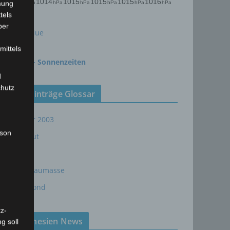
mung
tels
ber
meteoblue
mittels
time.is - Sonnenzeiten
d
chutz
Neueinträge Glossar
Sommer 2003
rson
Sturmflut
AE
24P/Schaumasse
Wolfsmond
z-
Tunesien News
g soll