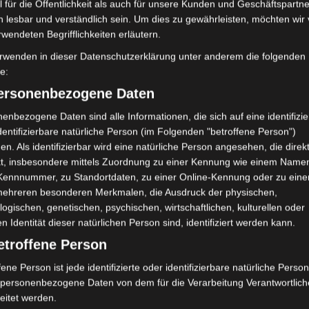
 für die Öffentlichkeit als auch für unsere Kunden und Geschäftspartne
h lesbar und verständlich sein. Um dies zu gewährleisten, möchten wir
rwendeten Begrifflichkeiten erläutern.
 ​​Grund auch immer)
rwenden in dieser Datenschutzerklärung unter anderem die folgenden
Wagenfenster
fe:
n die Natur (Selbstentzündung)
personenbezogene Daten
enbezogene Daten sind alle Informationen, die sich auf eine identifizie
andwirtschaft
dentifizierbare natürliche Person (im Folgenden "betroffene Person")
en. Als identifizierbar wird eine natürliche Person angesehen, die direk
ht auf dichtbewachsenen Bereichen neben oder auf
kt, insbesondere mittels Zuordnung zu einer Kennung wie einem Name
 Kennnummer, zu Standortdaten, zu einer Online-Kennung oder zu ein
baren, asphaltierten oder felsigen Bereichen fahren, um
mehreren besonderen Merkmalen, die Ausdruck der physischen,
spuff) verursachte Entzündungsgefahr zu vermeiden.
logischen, genetischen, psychischen, wirtschaftlichen, kulturellen oder
en Identität dieser natürlichen Person sind, identifiziert werden kann.
ege von Pflanzenresten oder Ästen befreit sind
etroffene Person
nd die Felder durchqueren, müssen mit folgendem Zubehör
fene Person ist jede identifizierte oder identifizierbare natürliche Person
personenbezogene Daten von dem für die Verarbeitung Verantwortlic
eitet werden.