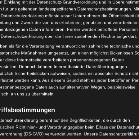
im Einklang mit der Datenschutz-Grundverordnung und in Übereinstim
Datenschutzbedingungen
n für uns geltenden landesspezifischen Datenschutzbestimmungen. Mit
 Datenschutzerklärung möchte unser Unternehmen die Öffentlichkeit ü
mfang und Zweck der von uns erhobenen, genutzten und verarbeiteten
enbezogenen Daten informieren. Ferner werden betroffene Personen 
nschen, die an chronischen Krankheiten oder Problemen der
 Datenschutzerklärung über die ihnen zustehenden Rechte aufgeklärt.
ie dauerhaft Medikamente nehmen müssen und isolierte
lten auf ihren Flüssigkeitshaushalt achten. Ebenso sollten
ben als für die Verarbeitung Verantwortlicher zahlreiche technische un
ymptome des Sonnenstichs sind: Fieber über 40° C, warme,
isatorische Maßnahmen umgesetzt, um einen möglichst lückenlosen S
er diese Internetseite verarbeiteten personenbezogenen Daten
 Schläfrigkeit, Durst, Verwirrung, Verlust des Bewusstseins.
zustellen. Dennoch können Internetbasierte Datenübertragungen
ätzlich Sicherheitslücken aufweisen, sodass ein absoluter Schutz nicht
leistet werden kann. Aus diesem Grund steht es jeder betroffenen Pe
personenbezogene Daten auch auf alternativen Wegen, beispielsweise
nisch, an uns zu übermitteln.
eland Limited, Gordon House, Barrow Street, Dublin, D04 E5W5,
mung. Es werden seitens Google Adsense personenbezogene Daten
 Daten genau entnehmen Sie bitte den Datenschutzbedingungen.
riffsbestimmungen
 Adsense
ist deaktiviert.
tenschutzerklärung beruht auf den Begrifflichkeiten, die durch den
ischen Richtlinien- und Verordnungsgeber beim Erlass der Datenschut
Datenschutzbedingungen
verordnung (DS-GVO) verwendet wurden. Unsere Datenschutzerklärun