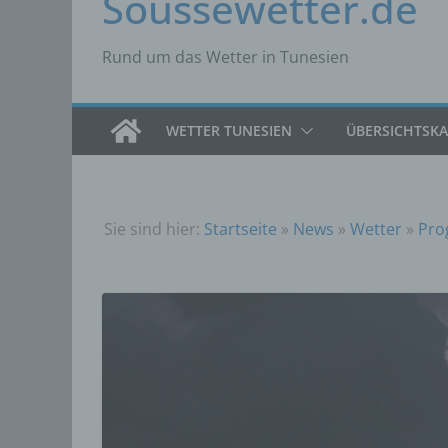
Soussewetter.de
Rund um das Wetter in Tunesien
WETTER TUNESIEN
ÜBERSICHTSK
Sie sind hier:
Startseite
»
News
»
Wetter
»
Pro