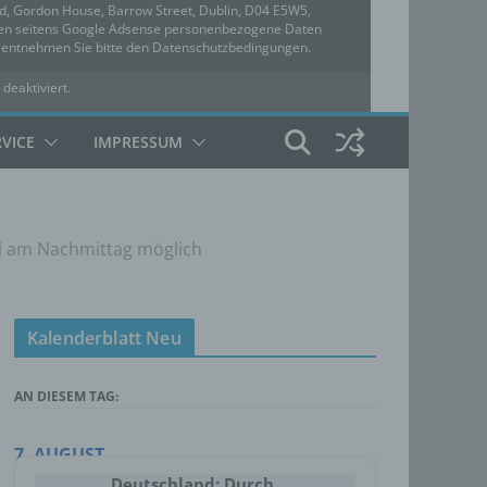
ed, Gordon House, Barrow Street, Dublin, D04 E5W5,
rden seitens Google Adsense personenbezogene Daten
u entnehmen Sie bitte den Datenschutzbedingungen.
 deaktiviert.
hutzbedingungen
RVICE
IMPRESSUM
gel am Nachmittag möglich
Kalenderblatt Neu
AN DIESEM TAG:
7. AUGUST
Deutschland: Durch