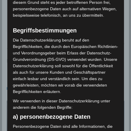
diesem Grund steht es jeder betroffenen Person frei,
Google Adsense
ist deaktiviert.
personenbezogene Daten auch auf alternativen Wegen,
beispielsweise telefonisch, an uns zu übermitteln.
✓ Erlauben
Datenschutzbedingungen
Begriffsbestimmungen
Die Datenschutzerklärung beruht auf den
Tunesien: Erdbeben westlich von Skhira im Gouver
Begrifflichkeiten, die durch den Europäischen Richtlinien-
norat Sfax (M 3.05)
und Verordnungsgeber beim Erlass der Datenschutz-
Grundverordnung (DS-GVO) verwendet wurden. Unsere
Niederschlagsmengen Tunesien: Di, 21 Apr – Mi, 22
Datenschutzerklärung soll sowohl für die Öffentlichkeit
Apr 2020, 7 Uhr
als auch für unsere Kunden und Geschäftspartner
einfach lesbar und verständlich sein. Um dies zu
Das könnte dir auch gefallen
gewährleisten, möchten wir vorab die verwendeten
Begrifflichkeiten erläutern.
Wir verwenden in dieser Datenschutzerklärung unter
anderem die folgenden Begriffe:
a) personenbezogene Daten
Personenbezogene Daten sind alle Informationen, die