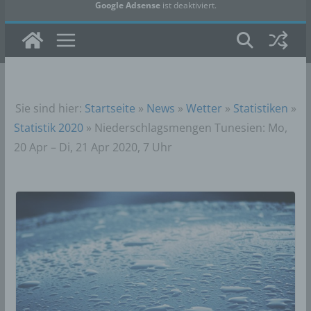
Google Adsense
ist deaktiviert.
✓ Erlauben
Datenschutzbedingungen
Sie sind hier:
Startseite
»
News
»
Wetter
»
Statistiken
»
Statistik 2020
»
Niederschlagsmengen Tunesien: Mo,
20 Apr – Di, 21 Apr 2020, 7 Uhr