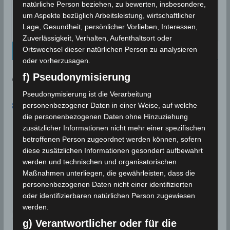
Akouda, Tunesien
natürliche Person beziehen, zu bewerten, insbesondere,
um Aspekte bezüglich Arbeitsleistung, wirtschaftlicher
1. Juli 2020
Lage, Gesundheit, persönlicher Vorlieben, Interessen,
Zuverlässigkeit, Verhalten, Aufenthaltsort oder
Kalenderblatt Neu
Ortswechsel dieser natürlichen Person zu analysieren
oder vorherzusagen.
f) Pseudonymisierung
AN DIESEM TAG:
Pseudonymisierung ist die Verarbeitung
8. AUGUST
personenbezogener Daten in einer Weise, auf welche
die personenbezogenen Daten ohne Hinzuziehung
Für einen August außergewöhnliche
zusätzlicher Informationen nicht mehr einer spezifischen
Niederschlagsmengen werden in
2018
Tunesien registriert
betroffenen Person zugeordnet werden können, sofern
diese zusätzlichen Informationen gesondert aufbewahrt
Für einen August außergewöhnliche
werden und technischen und organisatorischen
Niederschlagsmengen werden in Tunesien
Maßnahmen unterliegen, die gewährleisten, dass die
registriert. Zwischen…
personenbezogenen Daten nicht einer identifizierten
oder identifizierbaren natürlichen Person zugewiesen
Wettergeschehen (Meteorologie)
Weiterlesen
werden.
g) Verantwortlicher oder für die
Gouvernorat Kebili neuer