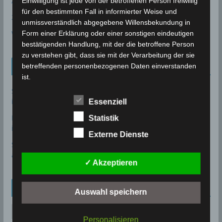
AE
Einwilligung ist jede von der betroffenen Person freiwillig
für den bestimmten Fall in informierter Weise und
24P/Schaumasse
unmissverständlich abgegebene Willensbekundung in
Wolfsmond
Form einer Erklärung oder einer sonstigen eindeutigen
bestätigenden Handlung, mit der die betroffene Person
zu verstehen gibt, dass sie mit der Verarbeitung der sie
Tunesien News
betreffenden personenbezogenen Daten einverstanden
ist.
Sousse: Warum ist die Entsalzungsanlage Sidi Abdelhamid
immer noch nicht in Betrieb?
7. August 2026
Name und Anschrift des für die
Essenziell
Verarbeitung Verantwortlichen
Bau des Staudammes Raghai in Jendouba: Baustelle
Statistik
inspiziert, Zeitplan unter Druck gesetzt
2. August 2026
Verantwortlicher im Sinne der Datenschutz-
Externe Dienste
Grundverordnung, sonstiger in den Mitgliedstaaten der
Sidi Bou Said wurde offiziell in die UNESCO-Welterbeliste
Europäischen Union geltenden Datenschutzgesetze und
aufgenommen
28. Juli 2026
✓ Akzeptieren
anderer Bestimmungen mit datenschutzrechtlichem
Charakter ist:
Archiv
soussewetter.de
Auswahl speichern
Uwe Wassenberg
A
Personalisieren
Rue 2 Mars