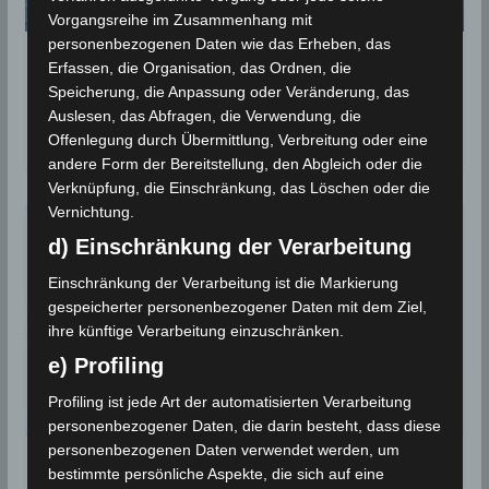
Vorgangsreihe im Zusammenhang mit
personenbezogenen Daten wie das Erheben, das
Niederschlagsmengen Tunesien: Mi.,
Erfassen, die Organisation, das Ordnen, die
15 Juli – Do., 16 Juli 2020, 7 Uhr
Speicherung, die Anpassung oder Veränderung, das
Auslesen, das Abfragen, die Verwendung, die
16. Juli 2020
Offenlegung durch Übermittlung, Verbreitung oder eine
andere Form der Bereitstellung, den Abgleich oder die
Verknüpfung, die Einschränkung, das Löschen oder die
Vernichtung.
d) Einschränkung der Verarbeitung
Einschränkung der Verarbeitung ist die Markierung
gespeicherter personenbezogener Daten mit dem Ziel,
ihre künftige Verarbeitung einzuschränken.
e) Profiling
Profiling ist jede Art der automatisierten Verarbeitung
personenbezogener Daten, die darin besteht, dass diese
personenbezogenen Daten verwendet werden, um
Juni 2020: Monatsstatistiken für
bestimmte persönliche Aspekte, die sich auf eine