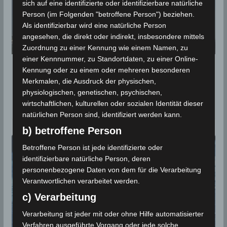
sich auf eine identifizierte oder identifizierbare natürliche
Person (im Folgenden "betroffene Person") beziehen.
Als identifizierbar wird eine natürliche Person
angesehen, die direkt oder indirekt, insbesondere mittels
Zuordnung zu einer Kennung wie einem Namen, zu
einer Kennnummer, zu Standortdaten, zu einer Online-
Frühling 2020: Fünftheißester und
Kennung oder zu einem oder mehreren besonderen
achtregnerischster Frühling seit 1991
Merkmalen, die Ausdruck der physischen,
physiologischen, genetischen, psychischen,
wirtschaftlichen, kulturellen oder sozialen Identität dieser
22. Juli 2020
natürlichen Person sind, identifiziert werden kann.
b) betroffene Person
Betroffene Person ist jede identifizierte oder
identifizierbare natürliche Person, deren
personenbezogene Daten von dem für die Verarbeitung
Verantwortlichen verarbeitet werden.
c) Verarbeitung
Verarbeitung ist jeder mit oder ohne Hilfe automatisierter
Verfahren ausgeführte Vorgang oder jede solche