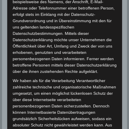
Gouvernorat Monastir: 3 – 14 Liter/m
beispielsweise des Namens, der Anschrift, E-Mail-
Gouvernorat Mahdia: 1 – 6 Liter/m
2
Adresse oder Telefonnummer einer betroffenen Person,
erfolgt stets im Einklang mit der Datenschutz-
Gouvernorat Kairouan: 1 – 8 Liter/m
2
Grundverordnung und in Übereinstimmung mit den für
Gouvernorat Kasserine: 4 Liter/m
2
uns geltenden landesspezifischen
(Kasserine)
Datenschutzbestimmungen. Mittels dieser
Datenschutzerklärung möchte unser Unternehmen die
Gouvernorat Sidi Bouzid: 1 – 3 Liter/m
2
Öffentlichkeit über Art, Umfang und Zweck der von uns
Gouvernorat Sfax: 1 Liter/m
(Sfax)
2
erhobenen, genutzten und verarbeiteten
Gouvernorat Kebili: 1 Liter/m
(Kebili)
2
personenbezogenen Daten informieren. Ferner werden
betroffene Personen mittels dieser Datenschutzerklärung
über die ihnen zustehenden Rechte aufgeklärt.
Quelle:
INM
Wir haben als für die Verarbeitung Verantwortlicher
zahlreiche technische und organisatorische Maßnahmen
Für die Nutzung von Google Adsense (Google Ireland
umgesetzt, um einen möglichst lückenlosen Schutz der
Limited, Gordon House, Barrow Street, Dublin, D04 E5W5,
über diese Internetseite verarbeiteten
Ireland) benötigen wir laut DSGVO Ihre Zustimmung. Es
personenbezogenen Daten sicherzustellen. Dennoch
werden seitens Google Adsense personenbezogene
Daten erhoben, verarbeitet und gespeichert. Welche
können Internetbasierte Datenübertragungen
Daten genau entnehmen Sie bitte den
grundsätzlich Sicherheitslücken aufweisen, sodass ein
Datenschutzbedingungen.
absoluter Schutz nicht gewährleistet werden kann. Aus