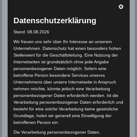
Gouvernorat Jendouba (9 – 62 Liter/m
), gefolgt von
2
2
Tunis (18 – 34 Liter/m
) und Béja (2 – 30 Liter/m
).
Auch am Mittwoch, den 22. April 2020 wird es noch
Datenschutzerklärung
verbreitet unbeständig und stürmisch sein.
Stand: 08.08.2026
Die Niederschlagsmengen nach Gouvernoraten:
Wir freuen uns sehr über Ihr Interesse an unserem
Unternehmen. Datenschutz hat einen besonders hohen
Gouvernorat Tunis: 18 – 34 Liter/m
2
Stellenwert für die Geschäftsleitung. Eine Nutzung der
Gouvernorat Zaghouan: 3 – 12 Liter/m
2
Internetseiten ist grundsätzlich ohne jede Angabe
Gouvernorat Bizerte: 12 – 28 Liter/m
2
personenbezogener Daten möglich. Sofern eine
betroffene Person besondere Services unseres
Gouvernorat Nabeul: 4 – 19 Liter/m
2
Unternehmens über unsere Internetseite in Anspruch
Gouvernorat Béja: 2 – 30 Liter/m
2
nehmen möchte, könnte jedoch eine Verarbeitung
Gouvernorat Jendouba: 9 – 62 Liter/m
2
personenbezogener Daten erforderlich werden. Ist die
Verarbeitung personenbezogener Daten erforderlich und
Gouvernorat Kef: 1 – 12 Liter/m
2
besteht für eine solche Verarbeitung keine gesetzliche
Gouvernorat Siliana: 2 – 14 Liter/m
2
Grundlage, holen wir generell eine Einwilligung der
Gouvernorat Sousse: 4 – 13 Liter/m
|
2
betroffenen Person ein.
Wetterstation Akouda: 4,1 Liter/m
2
Die Verarbeitung personenbezogener Daten,
2