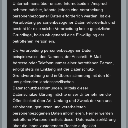
auf die administrativen Hinweise an den
Unternehmens über unsere Internetseite in Anspruch
Badestränden achten.
nehmen möchte, könnte jedoch eine Verarbeitung
personenbezogener Daten erforderlich werden. Ist die
Die maximalen Temperaturen liegen im mittleren
Verarbeitung personenbezogener Daten erforderlich und
Westen und im Süden zwischen 40° und 46° C; im
besteht für eine solche Verarbeitung keine gesetzliche
Südwesten können maximal 49° C erreicht werden. In
Grundlage, holen wir generell eine Einwilligung der
den übrigen Regionen werden Temperaturen von 35°
betroffenen Person ein.
bis 40° C erwartet.
Die Verarbeitung personenbezogener Daten,
beispielsweise des Namens, der Anschrift, E-Mail-
Fußballwetter Afrikacup in Ägypten
Adresse oder Telefonnummer einer betroffenen Person,
Zum Zeitpunkt des Halbfinalspiels des Afrikacups
erfolgt stets im Einklang mit der Datenschutz-
2019 Senegal – Tunesien wird es in Kairo etwa 35°
Grundverordnung und in Übereinstimmung mit den für
warm bei einer schwachen Luftfeuchtigkeit von 25%
uns geltenden landesspezifischen
und schwachem Wind von nicht mehr als 20 km/h
Datenschutzbestimmungen. Mittels dieser
sein.
Datenschutzerklärung möchte unser Unternehmen die
Öffentlichkeit über Art, Umfang und Zweck der von uns
erhobenen, genutzten und verarbeiteten
personenbezogenen Daten informieren. Ferner werden
Für die Nutzung von Google Adsense (Google Ireland
Limited, Gordon House, Barrow Street, Dublin, D04 E5W5,
betroffene Personen mittels dieser Datenschutzerklärung
Ireland) benötigen wir laut DSGVO Ihre Zustimmung. Es
über die ihnen zustehenden Rechte aufgeklärt.