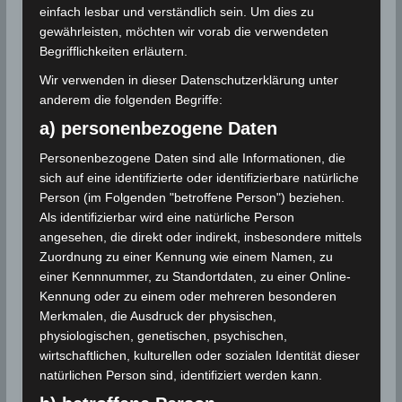
den Stränden oder im Hotel.
einfach lesbar und verständlich sein. Um dies zu
gewährleisten, möchten wir vorab die verwendeten
Die Temperaturen sinken, das Maximum liegt
Begrifflichkeiten erläutern.
zwischen 30 und 34° C im Norden und den
Küstenregionen, andernorts zwischen 35 und 40° C
Wir verwenden in dieser Datenschutzerklärung unter
und im äußersten Süden bei 44° C.
anderem die folgenden Begriffe:
a) personenbezogene Daten
Quelle:
INM
Personenbezogene Daten sind alle Informationen, die
sich auf eine identifizierte oder identifizierbare natürliche
Person (im Folgenden "betroffene Person") beziehen.
Für die Nutzung von Google Adsense (Google Ireland
Limited, Gordon House, Barrow Street, Dublin, D04 E5W5,
Als identifizierbar wird eine natürliche Person
Ireland) benötigen wir laut DSGVO Ihre Zustimmung. Es
angesehen, die direkt oder indirekt, insbesondere mittels
werden seitens Google Adsense personenbezogene
Zuordnung zu einer Kennung wie einem Namen, zu
Daten erhoben, verarbeitet und gespeichert. Welche
einer Kennnummer, zu Standortdaten, zu einer Online-
Daten genau entnehmen Sie bitte den
Datenschutzbedingungen.
Kennung oder zu einem oder mehreren besonderen
Merkmalen, die Ausdruck der physischen,
Google Adsense
ist deaktiviert.
physiologischen, genetischen, psychischen,
wirtschaftlichen, kulturellen oder sozialen Identität dieser
✓ Erlauben
Datenschutzbedingungen
natürlichen Person sind, identifiziert werden kann.