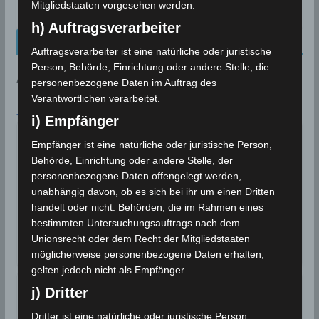
Mitgliedstaaten vorgesehen werden.
23. Juli 2021
h) Auftragsverarbeiter
Kalenderblatt Neu
Auftragsverarbeiter ist eine natürliche oder juristische
Person, Behörde, Einrichtung oder andere Stelle, die
AN DIESEM TAG:
personenbezogene Daten im Auftrag des
Verantwortlichen verarbeitet.
7. AUGUST
i) Empfänger
Deutschland: Durch Trockenheit
Empfänger ist eine natürliche oder juristische Person,
entstandener Großbrand bei
2018
Behörde, Einrichtung oder andere Stelle, der
Siegburg
personenbezogene Daten offengelegt werden,
Deutschland: Ein durch Trockenheit
unabhängig davon, ob es sich bei ihr um einen Dritten
entstandener Großbrand bei Siegburg zerstört
handelt oder nicht. Behörden, die im Rahmen eines
mehrere…
bestimmten Untersuchungsauftrags nach dem
Unionsrecht oder dem Recht der Mitgliedstaaten
Wettergeschehen (Meteorologie)
Weiterlesen
möglicherweise personenbezogene Daten erhalten,
gelten jedoch nicht als Empfänger.
Für einen August ungewöhnliche
j) Dritter
2018
starke Niederschläge
Dritter ist eine natürliche oder juristische Person,