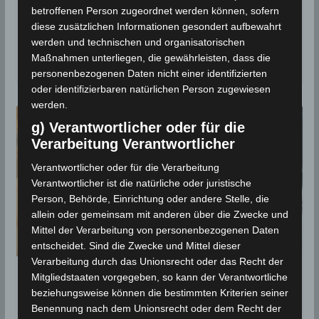
betroffenen Person zugeordnet werden können, sofern
Ab Samstag, 7 Aug 2021: Erneutes
diese zusätzlichen Informationen gesondert aufbewahrt
Hitzewochenende
werden und technischen und organisatorischen
Maßnahmen unterliegen, die gewährleisten, dass die
6. August 2021
personenbezogenen Daten nicht einer identifizierten
oder identifizierbaren natürlichen Person zugewiesen
werden.
g) Verantwortlicher oder für die
Verarbeitung Verantwortlicher
Verantwortlicher oder für die Verarbeitung
Verantwortlicher ist die natürliche oder juristische
Person, Behörde, Einrichtung oder andere Stelle, die
allein oder gemeinsam mit anderen über die Zwecke und
Mittel der Verarbeitung von personenbezogenen Daten
entscheidet. Sind die Zwecke und Mittel dieser
Verarbeitung durch das Unionsrecht oder das Recht der
Signifikanter Anstieg der
Mitgliedstaaten vorgegeben, so kann der Verantwortliche
beziehungsweise können die bestimmten Kriterien seiner
Temperaturen am Wochenende
Benennung nach dem Unionsrecht oder dem Recht der