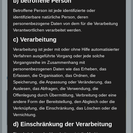
b) betroffene Person
Betroffene Person ist jede identifizierte oder
Meteorologisches Institut (INM): Warnung vor hoh
identifizierbare natürliche Person, deren
personenbezogene Daten von dem für die Verarbeitung
en Temperaturen im ganzen Land am 12./13. Juli 2
Verantwortlichen verarbeitet werden.
019
c) Verarbeitung
Maritime Aktivitäten und Baden in allen maritimen
Zonen Tunesiens am Mo., den 15. Juli 2019 verbote
Verarbeitung ist jeder mit oder ohne Hilfe automatisierter
Verfahren ausgeführte Vorgang oder jede solche
n
Vorgangsreihe im Zusammenhang mit
personenbezogenen Daten wie das Erheben, das
Das könnte dir auch gefallen
Erfassen, die Organisation, das Ordnen, die
Speicherung, die Anpassung oder Veränderung, das
Auslesen, das Abfragen, die Verwendung, die
Offenlegung durch Übermittlung, Verbreitung oder eine
andere Form der Bereitstellung, den Abgleich oder die
Verknüpfung, die Einschränkung, das Löschen oder die
Vernichtung.
d) Einschränkung der Verarbeitung