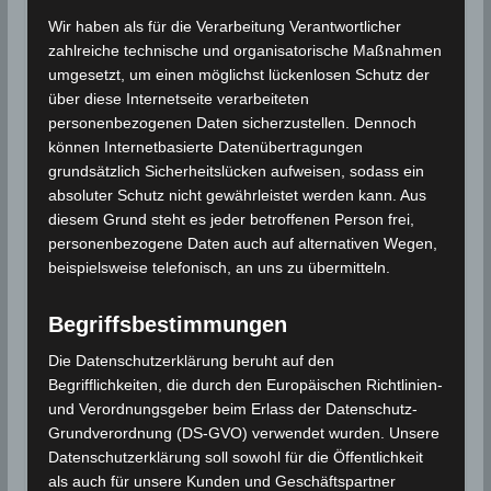
werden seitens Google Adsense personenbezogene
Daten erhoben, verarbeitet und gespeichert. Welche
Wir haben als für die Verarbeitung Verantwortlicher
Daten genau entnehmen Sie bitte den
zahlreiche technische und organisatorische Maßnahmen
Datenschutzbedingungen.
umgesetzt, um einen möglichst lückenlosen Schutz der
Google Adsense
ist deaktiviert.
über diese Internetseite verarbeiteten
personenbezogenen Daten sicherzustellen. Dennoch
✓ Erlauben
Datenschutzbedingungen
können Internetbasierte Datenübertragungen
grundsätzlich Sicherheitslücken aufweisen, sodass ein
absoluter Schutz nicht gewährleistet werden kann. Aus
Prognose für Montag, 15. Juli 2019
diesem Grund steht es jeder betroffenen Person frei,
In den meisten Gebieten bewölkt. An der Nord- und
personenbezogene Daten auch auf alternativen Wegen,
Ostküste ist es stärker bewölkt und es kommt zu
beispielsweise telefonisch, an uns zu übermitteln.
Schauern. Im Norden und im Zentrum des Landes
Nordwind, der an den Küsten stark sein kann. Im
Begriffsbestimmungen
Süden Ostwind, der an den Küsten stark und im
Die Datenschutzerklärung beruht auf den
Landesinneren moderat bis mäßig ist.
Begrifflichkeiten, die durch den Europäischen Richtlinien-
Das Meer hat im Norden und im Golf von Gabes sehr
und Verordnungsgeber beim Erlass der Datenschutz-
starken Wellengang. Baden sollte vermieden werden,
Grundverordnung (DS-GVO) verwendet wurden. Unsere
ein administratives Badeverbot ist möglich. Beachten
Datenschutzerklärung soll sowohl für die Öffentlichkeit
Sie dazu die Hinweise des Sicherheitspersonals an
als auch für unsere Kunden und Geschäftspartner