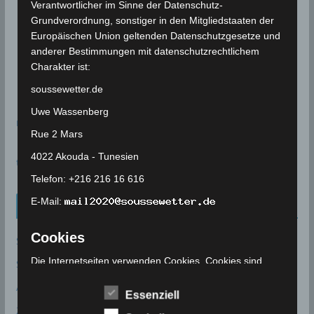
Verantwortlicher im Sinne der Datenschutz-
Grundverordnung, sonstiger in den Mitgliedstaaten der
Europäischen Union geltenden Datenschutzgesetze und
anderer Bestimmungen mit datenschutzrechtlichem
Charakter ist:
soussewetter.de
Uwe Wassenberg
meteoblue
Rue 2 Mars
4022 Akouda - Tunesien
time.is - Sonnenzeiten
Telefon: +216 216 16 616
E-Mail:
Neueinträge Glossar
Cookies
Sommer 2003
Die Internetseiten verwenden Cookies. Cookies sind
Sturmflut
Textdateien, welche über einen Internetbrowser auf
AE
einem Computersystem abgelegt und gespeichert
Essenziell
werden.
24P/Schaumasse