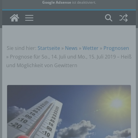
Google Adsense
ist deaktiviert.
✓ Erlauben
Datenschutzbedingungen
Sie sind hier:
Startseite
»
News
»
Wetter
»
Prognosen
»
Prognose für So., 14. Juli und Mo., 15. Juli 2019 – Heiß
und Möglichkeit von Gewittern