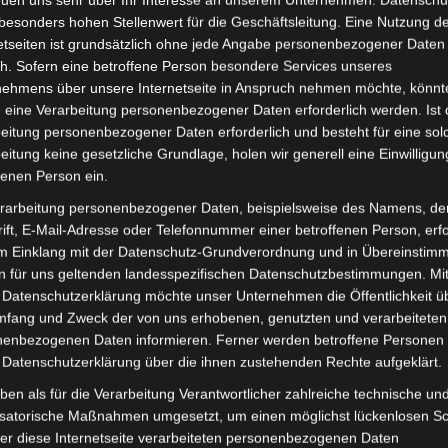
besonders hohen Stellenwert für die Geschäftsleitung. Eine Nutzung d
tur der Wasserversorgung
etseiten ist grundsätzlich ohne jede Angabe personenbezogener Daten
h. Sofern eine betroffene Person besondere Services unseres
e erweitert
nehmens über unsere Internetseite in Anspruch nehmen möchte, könnt
 eine Verarbeitung personenbezogener Daten erforderlich werden. Ist 
eitung personenbezogener Daten erforderlich und besteht für eine sol
andel
,
Staudamm
,
Stausee
,
Wasserversorgung
eitung keine gesetzliche Grundlage, holen wir generell eine Einwilligun
lbtrockenheit oder sogar
Dürre
hat Tunesien keine andere
fenen Person ein.
itern. Nach offiziellen Angaben des Ministeriums für
rarbeitung personenbezogener Daten, beispielsweise des Namens, de
 heute 74 Dämme, 230 Talsperren, 894 Bergseen, 5.400
ift, E-Mail-Adresse oder Telefonnummer einer betroffenen Person, erfo
unnen. Es werden neue Staudämme gebaut, um die
im Einklang mit der Datenschutz-Grundverordnung und in Übereinstim
eisten.
n für uns geltenden landesspezifischen Datenschutzbestimmungen. Mit
 Datenschutzerklärung möchte unser Unternehmen die Öffentlichkeit ü
Wasserressourcen durch die landwirtschaftliche Bewässerung
mfang und Zweck der von uns erhobenen, genutzten und verarbeiteten
rden als Trinkwasser verwendet, 5% decken den Bedarf der
enbezogenen Daten informieren. Ferner werden betroffene Personen 
 Datenschutzerklärung über die ihnen zustehenden Rechte aufgeklärt.
utzt.
ben als für die Verarbeitung Verantwortlicher zahlreiche technische un
18/2019 und im Frühjahr 2019 sind die Wasserreserven der
isatorische Maßnahmen umgesetzt, um einen möglichst lückenlosen S
mme sind zu rund 75% gefüllt. (Siehe auch:
Füllstände der
er diese Internetseite verarbeiteten personenbezogenen Daten