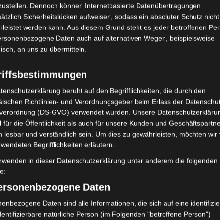
zustellen. Dennoch können Internetbasierte Datenübertragungen
 die Wasserreserven des Landes in diesem Jahr völlig
ätzlich Sicherheitslücken aufweisen, sodass ein absoluter Schutz nicht
 Probleme in der Wasserversorgung wie in den Jahren
leistet werden kann. Aus diesem Grund steht es jeder betroffenen Pe
ch darauf nicht ausruhen. Deshalb sind weitere sieben neue
personenbezogene Daten auch auf alternativen Wegen, beispielsweise
innen soll, um die Trinkwasserversorgung der Regionen
nisch, an uns zu übermitteln.
önnen.
riffsbestimmungen
eland Limited, Gordon House, Barrow Street, Dublin, D04 E5W5,
tenschutzerklärung beruht auf den Begrifflichkeiten, die durch den
mung. Es werden seitens Google Adsense personenbezogene Daten
ischen Richtlinien- und Verordnungsgeber beim Erlass der Datenschut
 Daten genau entnehmen Sie bitte den Datenschutzbedingungen.
verordnung (DS-GVO) verwendet wurden. Unsere Datenschutzerklärun
 für die Öffentlichkeit als auch für unsere Kunden und Geschäftspartne
 Adsense
ist deaktiviert.
h lesbar und verständlich sein. Um dies zu gewährleisten, möchten wir
Datenschutzbedingungen
rwendeten Begrifflichkeiten erläutern.
rwenden in dieser Datenschutzerklärung unter anderem die folgenden
fe:
personenbezogene Daten
norat ist Gafsa, wo Probleme vor allem in den Delegationen
enbezogene Daten sind alle Informationen, die sich auf eine identifizie
en. Der Mangel an Trinkwasser sei auf die mangelnde
dentifizierbare natürliche Person (im Folgenden "betroffene Person")
n, die in dem betreffenden Gouvernorat in Angriff genommen