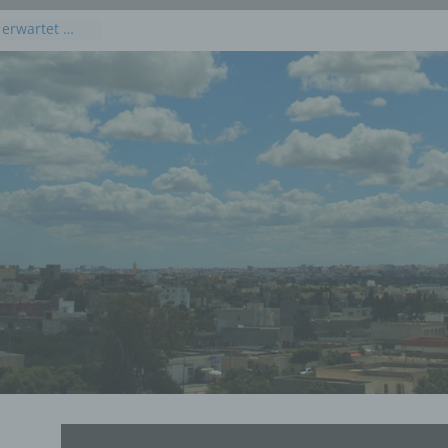
 erwartet …
kommenden
 Juli 2026
dieses
uli 2026
 Juli 2026 an
en, Osten und
rprognose für
g, 23. Juli
rprognose für
21. Juli 2026