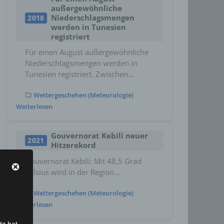
außergewöhnliche
Niederschlagsmengen
2018
werden in Tunesien
registriert
Für einen August außergewöhnliche
Niederschlagsmengen werden in
Tunesien registriert. Zwischen…
Wettergeschehen (Meteorologie)
Weiterlesen
Gouvernorat Kebili neuer
2021
Hitzerekord
Gouvernorat Kebili: Mit 48,5 Grad
Celsius wird in der Region…
Wettergeschehen (Meteorologie)
Weiterlesen
tz hat