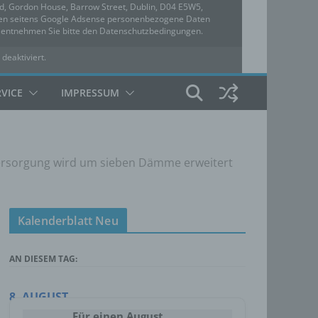
ed, Gordon House, Barrow Street, Dublin, D04 E5W5,
rden seitens Google Adsense personenbezogene Daten
u entnehmen Sie bitte den Datenschutzbedingungen.
 deaktiviert.
hutzbedingungen
RVICE
IMPRESSUM
versorgung wird um sieben Dämme erweitert
Kalenderblatt Neu
AN DIESEM TAG:
8. AUGUST
Für einen August