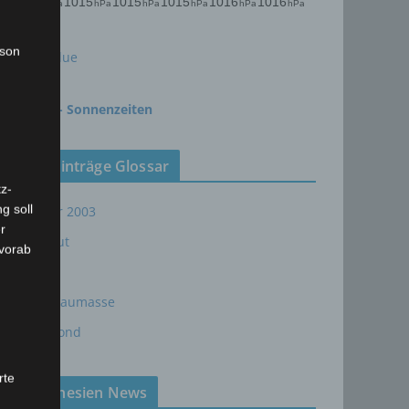
rson
meteoblue
time.is - Sonnenzeiten
Neueinträge Glossar
z-
g soll
Sommer 2003
r
Sturmflut
 vorab
AE
24P/Schaumasse
Wolfsmond
rte
Tunesien News