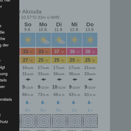
er
e
die
che
g der
r
lgt
mung
tels
ber
mittels
d
chutz