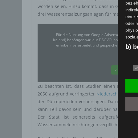
bezieh
worden seien. Hinzu kommt, dass in Gafsa große
indire
drei Wasserentsalzungsanlagen für mehrere De
einer
oder 
physio
Für die Nutzung von Google Adsense (Google Ir
sozial
Ireland) benötigen wir laut DSGVO Ihre Zustim
erhoben, verarbeitet und gespeichert. Welche
b) b
Google
Betrof
deren 
✓ Erlauben
verarb
c) V
Zu beachten ist, dass Studien einen Rückgan
Verarb
2050 aufgrund verringerter
Niederschlagsmeng
Vorga
der Dürreperioden vorhersagen. Darum wird m
person
kann Teil davon sein und darüber nachdenken
Ordnen
Der Staat ist seinerseits aufgerufen, Imm
Abfrag
Wassersammeleinrichtungen verpflichtend aufz
eine a
Einsch