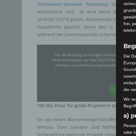
sicher
Trinkwasser-Stauseen Tunesiens
) Somit sind
grunds
ausreichend und es wird keine Dürre und
gewähr
2016/2017/2018 geben. Andererseits darf man si
frei, 
Staudämme geplant, deren Bau in Kürze beg
telefo
während der Sommerperiode sicherstellen zu k
Beg
Für die Nutzung von Google Adsense (Google Ir
Die Da
Ireland) benötigen wir laut DSGVO Ihre Zustim
Europä
erhoben, verarbeitet und gespeichert. Welche
Grund
sowohl
Google
einfac
✓ Erlauben
die ve
Wir ve
100 Mio Dinar für große Projekte in Gafsa
Begrif
a) 
Ein von einem Wassermangel betroffenes Gouver
Person
Metloui, Oum Laarayes und Md’hila besteh
oder i
Fertigstellung mehrerer Projekte zurückzuführe