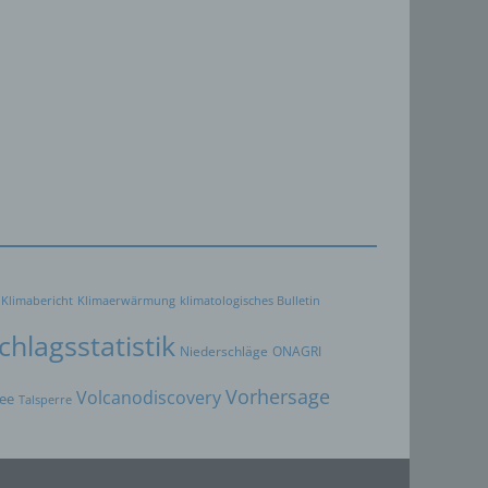
rbaren
oder
immten
Klimabericht
Klimaerwärmung
klimatologisches Bulletin
hlagsstatistik
Niederschläge
ONAGRI
ichtung
Vorhersage
ichen
Volcanodiscovery
ee
Talsperre