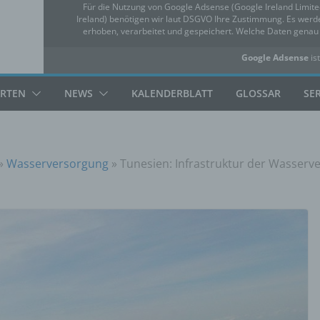
Für die Nutzung von Google Adsense (Google Ireland Limit
Ireland) benötigen wir laut DSGVO Ihre Zustimmung. Es we
erhoben, verarbeitet und gespeichert. Welche Daten gena
Google Adsense
ist
✓ Erlauben
Datensc
ARTEN
NEWS
KALENDERBLATT
GLOSSAR
SE
»
Wasserversorgung
»
Tunesien: Infrastruktur der Wasser