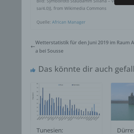
Bild: Symbolfoto Staudamm Siliana – Von Ahmedk
d) E
sa/4.0)], from Wikimedia Commons
Einsch
person
Quelle:
African Manager
einzu
e) P
Wetterstatistik für den Juni 2019 im Raum
Profil
a bei Sousse
die d
bestim
bewert
Das könnte dir auch gefal
Lage, 
Aufent
vorhe
f) 
Pseudo
auf w
Inform
können
Tunesien:
Dürre:
techni