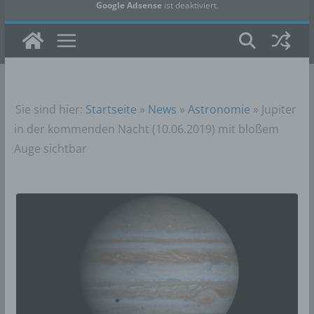
Google Adsense
ist deaktiviert.
✓ Erlauben
Datenschutzbedingungen
Sie sind hier:
Startseite
»
News
»
Astronomie
»
Jupiter
in der kommenden Nacht (10.06.2019) mit bloßem
Auge sichtbar