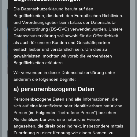
Die Datenschutzerklärung beruht auf den
Begrifflichkeiten, die durch den Europäischen Richtlinien-
und Verordnungsgeber beim Erlass der Datenschutz-
Grundverordnung (DS-GVO) verwendet wurden. Unsere
Datenschutzerklärung soll sowohl für die Öffentlichkeit
als auch für unsere Kunden und Geschäftspartner
einfach lesbar und verständlich sein. Um dies zu
gewährleisten, möchten wir vorab die verwendeten
Begrifflichkeiten erläutern.
Wir verwenden in dieser Datenschutzerklärung unter
anderem die folgenden Begriffe:
NASA-Bild des Tages: Die Küsten von
a) personenbezogene Daten
Tunesien, Libyen und Sizilien aus dem
All
Personenbezogene Daten sind alle Informationen, die
sich auf eine identifizierte oder identifizierbare natürliche
4. August 2019
Person (im Folgenden "betroffene Person") beziehen.
Als identifizierbar wird eine natürliche Person
angesehen, die direkt oder indirekt, insbesondere mittels
Zuordnung zu einer Kennung wie einem Namen, zu