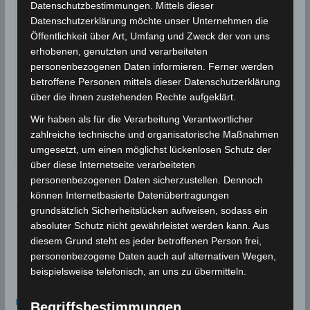
Datenschutzbestimmungen. Mittels dieser
Ireland) benötigen wir laut DSGVO Ihre Zustimmung. Es
Datenschutzerklärung möchte unser Unternehmen die
werden seitens Google Adsense personenbezogene
Daten erhoben, verarbeitet und gespeichert. Welche
Öffentlichkeit über Art, Umfang und Zweck der von uns
Daten genau entnehmen Sie bitte den
erhobenen, genutzten und verarbeiteten
Datenschutzbedingungen.
personenbezogenen Daten informieren. Ferner werden
betroffene Personen mittels dieser Datenschutzerklärung
Google Adsense
ist deaktiviert.
über die ihnen zustehenden Rechte aufgeklärt.
✓ Erlauben
Datenschutzbedingungen
Wir haben als für die Verarbeitung Verantwortlicher
zahlreiche technische und organisatorische Maßnahmen
umgesetzt, um einen möglichst lückenlosen Schutz der
Quelle: Wikipedia, National Geographic
über diese Internetseite verarbeiteten
personenbezogenen Daten sicherzustellen. Dennoch
können Internetbasierte Datenübertragungen
Moderates Erdbeben bei Amdoun im Gouvernorat
grundsätzlich Sicherheitslücken aufweisen, sodass ein
Béja (M3,11)
absoluter Schutz nicht gewährleistet werden kann. Aus
Spürbares Erdbeben bei Métlaoui im Gouvernorat
diesem Grund steht es jeder betroffenen Person frei,
Gafsa (M4,1)
personenbezogene Daten auch auf alternativen Wegen,
beispielsweise telefonisch, an uns zu übermitteln.
Das könnte dir auch gefallen
Begriffsbestimmungen