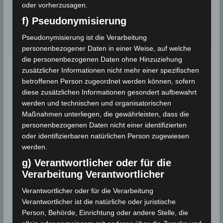
oder vorherzusagen.
In Bizerté wird eine Rekordtemperatur von
45,4°C gemessen. Dieser Rekord…
f) Pseudonymisierung
Pseudonymisierung ist die Verarbeitung
Wettergeschehen (Meteorologie)
Weiterlesen
personenbezogener Daten in einer Weise, auf welche
die personenbezogenen Daten ohne Hinzuziehung
zusätzlicher Informationen nicht mehr einer spezifischen
betroffenen Person zugeordnet werden können, sofern
diese zusätzlichen Informationen gesondert aufbewahrt
werden und technischen und organisatorischen
Maßnahmen unterliegen, die gewährleisten, dass die
personenbezogenen Daten nicht einer identifizierten
oder identifizierbaren natürlichen Person zugewiesen
werden.
g) Verantwortlicher oder für die
Verarbeitung Verantwortlicher
Verantwortlicher oder für die Verarbeitung
Verantwortlicher ist die natürliche oder juristische
Person, Behörde, Einrichtung oder andere Stelle, die