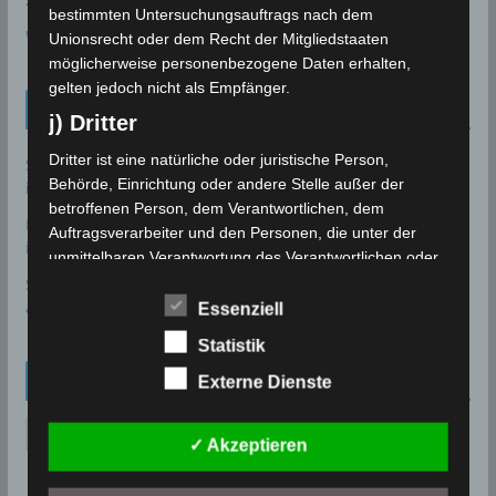
bestimmten Untersuchungsauftrags nach dem
Wolfsmond
Unionsrecht oder dem Recht der Mitgliedstaaten
möglicherweise personenbezogene Daten erhalten,
gelten jedoch nicht als Empfänger.
Tunesien News
j) Dritter
Dritter ist eine natürliche oder juristische Person,
Sousse: Warum ist die Entsalzungsanlage Sidi Abdelhamid
Behörde, Einrichtung oder andere Stelle außer der
immer noch nicht in Betrieb?
7. August 2026
betroffenen Person, dem Verantwortlichen, dem
Bau des Staudammes Raghai in Jendouba: Baustelle
Auftragsverarbeiter und den Personen, die unter der
inspiziert, Zeitplan unter Druck gesetzt
2. August 2026
unmittelbaren Verantwortung des Verantwortlichen oder
des Auftragsverarbeiters befugt sind, die
Sidi Bou Said wurde offiziell in die UNESCO-Welterbeliste
personenbezogenen Daten zu verarbeiten.
aufgenommen
28. Juli 2026
Essenziell
k) Einwilligung
Statistik
Einwilligung ist jede von der betroffenen Person freiwillig
Archiv
Externe Dienste
für den bestimmten Fall in informierter Weise und
unmissverständlich abgegebene Willensbekundung in
A
✓ Akzeptieren
Form einer Erklärung oder einer sonstigen eindeutigen
r
bestätigenden Handlung, mit der die betroffene Person
c