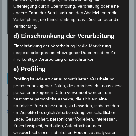
Offenlegung durch Übermittlung, Verbreitung oder eine
andere Form der Bereitstellung, den Abgleich oder die
Verknüpfung, die Einschränkung, das Löschen oder die
Vernichtung.
d) Einschränkung der Verarbeitung
Partielle Mondfinsternis in der Nacht
Einschränkung der Verarbeitung ist die Markierung
vom 16. auf den 17. Juli 2019 (Videos)
gespeicherter personenbezogener Daten mit dem Ziel,
ihre künftige Verarbeitung einzuschränken.
12. Juli 2019
e) Profiling
Kalenderblatt Neu
Profiling ist jede Art der automatisierten Verarbeitung
personenbezogener Daten, die darin besteht, dass diese
personenbezogenen Daten verwendet werden, um
AN DIESEM TAG:
bestimmte persönliche Aspekte, die sich auf eine
natürliche Person beziehen, zu bewerten, insbesondere,
9. AUGUST
um Aspekte bezüglich Arbeitsleistung, wirtschaftlicher
In Bizerté wird eine
Lage, Gesundheit, persönlicher Vorlieben, Interessen,
Rekordtemperatur von 45,4°C
1999
Zuverlässigkeit, Verhalten, Aufenthaltsort oder
gemessen
Ortswechsel dieser natürlichen Person zu analysieren