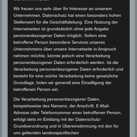
Stern Antares übertrumpft. Mit einem starken
Wir freuen uns sehr über Ihr Interesse an unserem
Fernglas oder guten Teleskop lassen sich auch einige
Unternehmen. Datenschutz hat einen besonders hohen
seiner 79 Monde sehen.
Stellenwert für die Geschäftsleitung. Eine Nutzung der
Internetseiten ist grundsätzlich ohne jede Angabe
personenbezogener Daten möglich. Sofern eine
Der Grund ist, dass der Planet im Juni seinen
betroffene Person besondere Services unseres
erdnächsten Punkt erreicht und von der Erde nur
Unternehmens über unsere Internetseite in Anspruch
noch 640 Mio Kilometer entfernt ist und uns somit 17
nehmen möchte, könnte jedoch eine Verarbeitung
Millionen Kilometer näher als während seiner letzten
personenbezogener Daten erforderlich werden. Ist die
Opposition.
Verarbeitung personenbezogener Daten erforderlich und
besteht für eine solche Verarbeitung keine gesetzliche
Der Jupiter ist mit einem Äquatordurchmesser von
Grundlage, holen wir generell eine Einwilligung der
rund 143.000 Kilometern der größte Planet des
betroffenen Person ein.
Sonnensystems. Mit einer durchschnittlichen
Die Verarbeitung personenbezogener Daten,
Entfernung von 778 Millionen Kilometern ist er von
beispielsweise des Namens, der Anschrift, E-Mail-
der Sonne aus gesehen der fünfte Planet.
Adresse oder Telefonnummer einer betroffenen Person,
erfolgt stets im Einklang mit der Datenschutz-
Grundverordnung und in Übereinstimmung mit den für
Für die Nutzung von Google Adsense (Google Ireland
uns geltenden landesspezifischen
Limited, Gordon House, Barrow Street, Dublin, D04 E5W5,