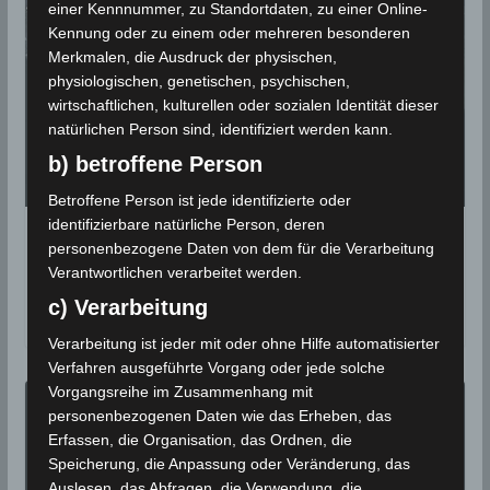
einer Kennnummer, zu Standortdaten, zu einer Online-
Kennung oder zu einem oder mehreren besonderen
Merkmalen, die Ausdruck der physischen,
physiologischen, genetischen, psychischen,
wirtschaftlichen, kulturellen oder sozialen Identität dieser
natürlichen Person sind, identifiziert werden kann.
b) betroffene Person
Betroffene Person ist jede identifizierte oder
identifizierbare natürliche Person, deren
Meteorstrom der Perseiden steht an –
personenbezogene Daten von dem für die Verarbeitung
Maximum am 13. August 2019
Verantwortlichen verarbeitet werden.
c) Verarbeitung
2. August 2019
Verarbeitung ist jeder mit oder ohne Hilfe automatisierter
Verfahren ausgeführte Vorgang oder jede solche
Vorgangsreihe im Zusammenhang mit
personenbezogenen Daten wie das Erheben, das
Erfassen, die Organisation, das Ordnen, die
Speicherung, die Anpassung oder Veränderung, das
Auslesen, das Abfragen, die Verwendung, die