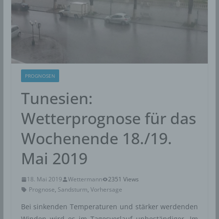
PROGNOSEN
Tunesien:
Wetterprognose für das
Wochenende 18./19.
Mai 2019
18. Mai 2019
Wettermann
2351 Views
Prognose
,
Sandsturm
,
Vorhersage
Bei sinkenden Temperaturen und stärker werdenden
Winden wird es im Tagesverlauf unbeständiger. Im