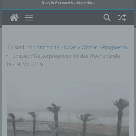
Google Adsense
ist deaktiviert.
✓ Erlauben
Datenschutzbedingungen
Sie sind hier:
Startseite
»
News
»
Wetter
»
Prognosen
»
Tunesien: Wetterprognose für das Wochenende
18./19. Mai 2019