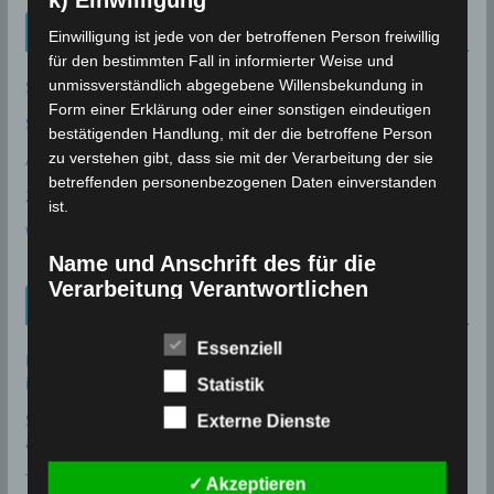
k) Einwilligung
Neueinträge Glossar
Einwilligung ist jede von der betroffenen Person freiwillig
für den bestimmten Fall in informierter Weise und
Sommer 2003
unmissverständlich abgegebene Willensbekundung in
Form einer Erklärung oder einer sonstigen eindeutigen
Sturmflut
bestätigenden Handlung, mit der die betroffene Person
AE
zu verstehen gibt, dass sie mit der Verarbeitung der sie
betreffenden personenbezogenen Daten einverstanden
24P/Schaumasse
ist.
Wolfsmond
Name und Anschrift des für die
Verarbeitung Verantwortlichen
Tunesien News
Verantwortlicher im Sinne der Datenschutz-
Essenziell
Grundverordnung, sonstiger in den Mitgliedstaaten der
Bau des Staudammes Raghai in Jendouba: Baustelle
Europäischen Union geltenden Datenschutzgesetze und
inspiziert, Zeitplan unter Druck gesetzt
2. August 2026
Statistik
anderer Bestimmungen mit datenschutzrechtlichem
Sidi Bou Said wurde offiziell in die UNESCO-Welterbeliste
Externe Dienste
Charakter ist:
aufgenommen
28. Juli 2026
soussewetter.de
Tourismusstatistik 2026 Tunesien: Einreisen und
✓ Akzeptieren
Uwe Wassenberg