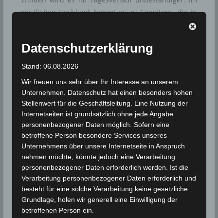
westlichen Hochland kommt es zu Gewittern, die in
der Nacht und am Sonntag auch auf den Norden und
die Mitte übergreifen. Die Temperaturen erreichen
Datenschutzerklärung
im Norden und in der Mitte nur noch maximal 25°,
im Süden 30° oder darüber.
Stand: 06.08.2026
Wir freuen uns sehr über Ihr Interesse an unserem
Prognose für heute, Samstag, den 18. Mai 2019
Unternehmen. Datenschutz hat einen besonders hohen
Stellenwert für die Geschäftsleitung. Eine Nutzung der
Bewölkter Himmel in den meisten Gebieten. Im
Internetseiten ist grundsätzlich ohne jede Angabe
westlichen Hochland zunehmend bewölkt mit lokalen
personenbezogener Daten möglich. Sofern eine
Gewittern am Nachmittag. Starker Wind aus Norden
betroffene Person besondere Services unseres
von 40 – 60 km/h an den Küsten und im Süden mit
Unternehmens über unsere Internetseite in Anspruch
Sandphänomenen, moderater Wind von 15 bis 35
nehmen möchte, könnte jedoch eine Verarbeitung
km/h im Rest des Landes. Das Meer ist unruhig bis
personenbezogener Daten erforderlich werden. Ist die
stark aufgewühlt. Die Temperatur sinkt leicht und
Verarbeitung personenbezogener Daten erforderlich und
besteht für eine solche Verarbeitung keine gesetzliche
das Maximum liegt im Norden, den Küstenregionen
Grundlage, holen wir generell eine Einwilligung der
und auf den Höhen zwischen 20 und 25° C, im Rest
betroffenen Person ein.
des Landes zwischen 26 und 32° C und im äußersten