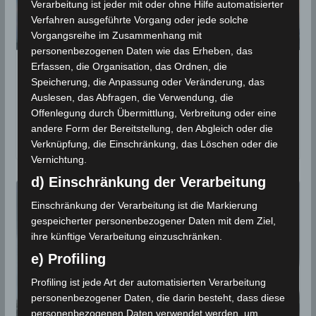
Verarbeitung ist jeder mit oder ohne Hilfe automatisierter
Verfahren ausgeführte Vorgang oder jede solche
Vorgangsreihe im Zusammenhang mit
personenbezogenen Daten wie das Erheben, das
Erfassen, die Organisation, das Ordnen, die
Prognose für die Nacht und Mittwoch,
Speicherung, die Anpassung oder Veränderung, das
den 6. Nov. 2019: In weiten Teilen des
Auslesen, das Abfragen, die Verwendung, die
Landes regnerisch
Offenlegung durch Übermittlung, Verbreitung oder eine
andere Form der Bereitstellung, den Abgleich oder die
5. November 2019
Verknüpfung, die Einschränkung, das Löschen oder die
Vernichtung.
d) Einschränkung der Verarbeitung
Einschränkung der Verarbeitung ist die Markierung
gespeicherter personenbezogener Daten mit dem Ziel,
ihre künftige Verarbeitung einzuschränken.
e) Profiling
Profiling ist jede Art der automatisierten Verarbeitung
personenbezogener Daten, die darin besteht, dass diese
personenbezogenen Daten verwendet werden, um