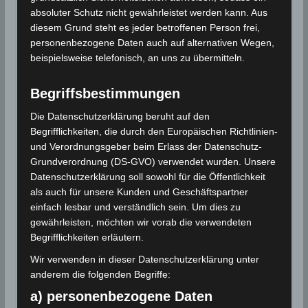
anfangs schwach bis mäßig mit Geschwindigkeiten
absoluter Schutz nicht gewährleistet werden kann. Aus
diesem Grund steht es jeder betroffenen Person frei,
von 15 bis 30 km/h ist und Nachmittags im Süden
personenbezogene Daten auch auf alternativen Wegen,
auffrischt und lokal Sandphänomene hervorrufen
beispielsweise telefonisch, an uns zu übermitteln.
kann. Das Meer im Golf von Gabes ist aufgewühlt.
Maximale Temperaturen zwischen 18 und 24° C im
Begriffsbestimmungen
Norden und auf den Höhen, zwischen 25 und 31° C
an anderer Stelle und bis zu 36° C im äußersten
Die Datenschutzerklärung beruht auf den
Begrifflichkeiten, die durch den Europäischen Richtlinien-
Süden.
und Verordnungsgeber beim Erlass der Datenschutz-
Grundverordnung (DS-GVO) verwendet wurden. Unsere
Datenschutzerklärung soll sowohl für die Öffentlichkeit
Für die Nutzung von Google Adsense (Google Ireland
Limited, Gordon House, Barrow Street, Dublin, D04 E5W5,
als auch für unsere Kunden und Geschäftspartner
Ireland) benötigen wir laut DSGVO Ihre Zustimmung. Es
einfach lesbar und verständlich sein. Um dies zu
werden seitens Google Adsense personenbezogene
gewährleisten, möchten wir vorab die verwendeten
Daten erhoben, verarbeitet und gespeichert. Welche
Daten genau entnehmen Sie bitte den
Begrifflichkeiten erläutern.
Datenschutzbedingungen.
Wir verwenden in dieser Datenschutzerklärung unter
Google Adsense
ist deaktiviert.
anderem die folgenden Begriffe:
a) personenbezogene Daten
✓ Erlauben
Datenschutzbedingungen