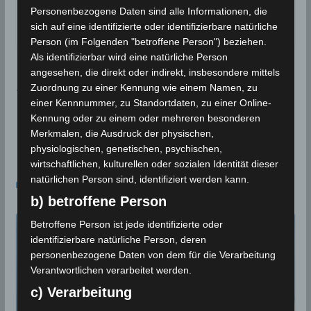
Personenbezogene Daten sind alle Informationen, die
sich auf eine identifizierte oder identifizierbare natürliche
Quelle:
INM
Person (im Folgenden "betroffene Person") beziehen.
Als identifizierbar wird eine natürliche Person
angesehen, die direkt oder indirekt, insbesondere mittels
Niederschlagsmengen Tunesien: Sa., 11.05.2019, 7
Zuordnung zu einer Kennung wie einem Namen, zu
Uhr bis So., 12.05.2019, 7 Uhr
einer Kennnummer, zu Standortdaten, zu einer Online-
Tunesien: Mehrere leichte Erdstöße bei Métlaoui i
Kennung oder zu einem oder mehreren besonderen
Merkmalen, die Ausdruck der physischen,
m Gouvernorat Gafsa (M2,7)
physiologischen, genetischen, psychischen,
wirtschaftlichen, kulturellen oder sozialen Identität dieser
Das könnte dir auch gefallen
natürlichen Person sind, identifiziert werden kann.
b) betroffene Person
Betroffene Person ist jede identifizierte oder
identifizierbare natürliche Person, deren
personenbezogene Daten von dem für die Verarbeitung
Verantwortlichen verarbeitet werden.
c) Verarbeitung