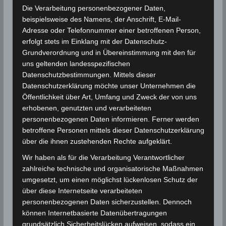
Die Verarbeitung personenbezogener Daten,
Süden bei 39° C.
beispielsweise des Namens, der Anschrift, E-Mail-
Adresse oder Telefonnummer einer betroffenen Person,
erfolgt stets im Einklang mit der Datenschutz-
Für die Nutzung von Google Adsense (Google Ireland
Limited, Gordon House, Barrow Street, Dublin, D04 E5W5,
Grundverordnung und in Übereinstimmung mit den für
Ireland) benötigen wir laut DSGVO Ihre Zustimmung. Es
uns geltenden landesspezifischen
werden seitens Google Adsense personenbezogene
Datenschutzbestimmungen. Mittels dieser
Daten erhoben, verarbeitet und gespeichert. Welche
Daten genau entnehmen Sie bitte den
Datenschutzerklärung möchte unser Unternehmen die
Datenschutzbedingungen.
Öffentlichkeit über Art, Umfang und Zweck der von uns
erhobenen, genutzten und verarbeiteten
Google Adsense
ist deaktiviert.
personenbezogenen Daten informieren. Ferner werden
betroffene Personen mittels dieser Datenschutzerklärung
✓ Erlauben
Datenschutzbedingungen
über die ihnen zustehenden Rechte aufgeklärt.
Wir haben als für die Verarbeitung Verantwortlicher
Prognose für morgen, Sonntag, den 19. Mai 2019
zahlreiche technische und organisatorische Maßnahmen
umgesetzt, um einen möglichst lückenlosen Schutz der
Zunehmende Bewölkung mit stürmischen
über diese Internetseite verarbeiteten
Regenfällen am Nachmittag im Norden und im
personenbezogenen Daten sicherzustellen. Dennoch
Zentrum, Hagelschlag ist möglich! Im Norden Wind
können Internetbasierte Datenübertragungen
aus Nord und aus Ost im Zentrum und im Süden, der
grundsätzlich Sicherheitslücken aufweisen, sodass ein