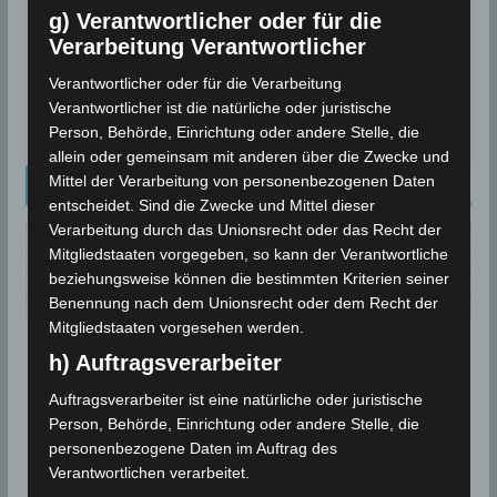
g) Verantwortlicher oder für die
Warnung vor Gewitter, Sturm,
Verarbeitung Verantwortlicher
Starkregen und Hagel am Sonntag,
den 27.10.2019
Verantwortlicher oder für die Verarbeitung
Verantwortlicher ist die natürliche oder juristische
26. Oktober 2019
Person, Behörde, Einrichtung oder andere Stelle, die
allein oder gemeinsam mit anderen über die Zwecke und
Mittel der Verarbeitung von personenbezogenen Daten
Kalenderblatt Neu
entscheidet. Sind die Zwecke und Mittel dieser
Verarbeitung durch das Unionsrecht oder das Recht der
Mitgliedstaaten vorgegeben, so kann der Verantwortliche
Keine Beiträge für dieses Datum gefunden.
beziehungsweise können die bestimmten Kriterien seiner
Benennung nach dem Unionsrecht oder dem Recht der
Mitgliedstaaten vorgesehen werden.
h) Auftragsverarbeiter
Auftragsverarbeiter ist eine natürliche oder juristische
Person, Behörde, Einrichtung oder andere Stelle, die
personenbezogene Daten im Auftrag des
Verantwortlichen verarbeitet.