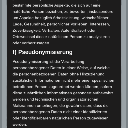
bestimmte persönliche Aspekte, die sich auf eine
natürliche Person beziehen, zu bewerten, insbesondere,
Warnung vor ergiebigen
um Aspekte bezüglich Arbeitsleistung, wirtschaftlicher
Niederschlägen, Gewittern und
Lage, Gesundheit, persönlicher Vorlieben, Interessen,
Sturmböen am Montag, den
Zuverlässigkeit, Verhalten, Aufenthaltsort oder
28.10.2019
Ortswechsel dieser natürlichen Person zu analysieren
oder vorherzusagen.
28. Oktober 2019
f) Pseudonymisierung
Pseudonymisierung ist die Verarbeitung
personenbezogener Daten in einer Weise, auf welche
die personenbezogenen Daten ohne Hinzuziehung
zusätzlicher Informationen nicht mehr einer spezifischen
betroffenen Person zugeordnet werden können, sofern
diese zusätzlichen Informationen gesondert aufbewahrt
werden und technischen und organisatorischen
Maßnahmen unterliegen, die gewährleisten, dass die
personenbezogenen Daten nicht einer identifizierten
oder identifizierbaren natürlichen Person zugewiesen
werden.