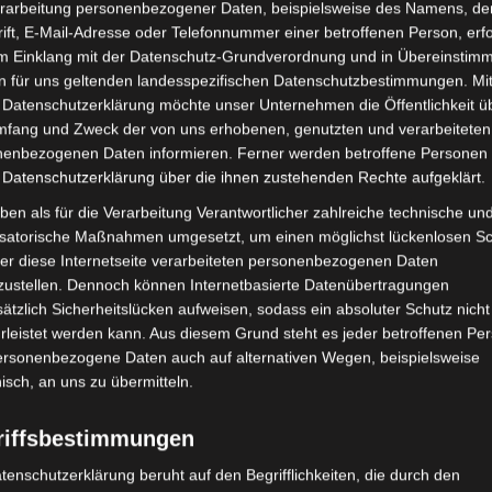
rarbeitung personenbezogener Daten, beispielsweise des Namens, de
18, 7 Uhr
ift, E-Mail-Adresse oder Telefonnummer einer betroffenen Person, erfo
im Einklang mit der Datenschutz-Grundverordnung und in Übereinstim
lagsmengen
,
Niederschlagsstatistik
,
Sousse
,
Zaghouan
n für uns geltenden landesspezifischen Datenschutzbestimmungen. Mit
 Datenschutzerklärung möchte unser Unternehmen die Öffentlichkeit ü
2
ouvernoraten in Liter/m
, aufgezeichnet von Sonntag, den
mfang und Zweck der von uns erhobenen, genutzten und verarbeiteten
018, 7 Uhr. Die stärksten Niederschläge gab es in den
enbezogenen Daten informieren. Ferner werden betroffene Personen 
 Datenschutzerklärung über die ihnen zustehenden Rechte aufgeklärt.
ben als für die Verarbeitung Verantwortlicher zahlreiche technische un
isatorische Maßnahmen umgesetzt, um einen möglichst lückenlosen S
er diese Internetseite verarbeiteten personenbezogenen Daten
zustellen. Dennoch können Internetbasierte Datenübertragungen
ätzlich Sicherheitslücken aufweisen, sodass ein absoluter Schutz nicht
leistet werden kann. Aus diesem Grund steht es jeder betroffenen Pe
personenbezogene Daten auch auf alternativen Wegen, beispielsweise
douba)
nisch, an uns zu übermitteln.
riffsbestimmungen
etterstation Akouda:
8,9 Liter/m
)
2
tenschutzerklärung beruht auf den Begrifflichkeiten, die durch den