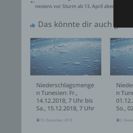
deren 
nesiens vor Sturm ab 13. April abends
verarb
c) V
Das könnte dir auch gefal
Verarb
Vorga
person
Ordnen
Abfrag
eine a
Einsch
d) E
Niederschlagsmenge
Niede
Einsch
n Tunesien: Fr.,
n Tune
person
14.12.2018, 7 Uhr bis
01.12.
einzu
Sa., 15.12.2018, 7 Uhr
So., 0
e) P
Profil
15. Dezember 2018
2. Dez
die d
bestim