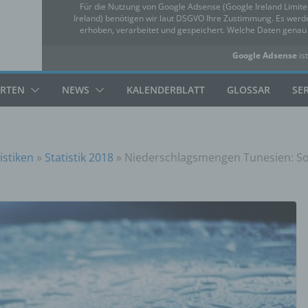
Für die Nutzung von Google Adsense (Google Ireland Limit
Ireland) benötigen wir laut DSGVO Ihre Zustimmung. Es we
erhoben, verarbeitet und gespeichert. Welche Daten gena
Google Adsense
ist
✓ Erlauben
Datensc
ARTEN
NEWS
KALENDERBLATT
GLOSSAR
SE
istiken
»
Statistik 2018
»
Niederschlagsmengen Tunesien: So.,