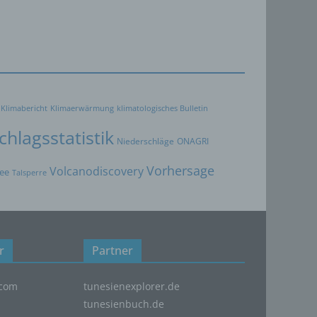
er
ten,
er
Weise,
Klimabericht
Klimaerwärmung
klimatologisches Bulletin
hlagsstatistik
 werden
Niederschläge
ONAGRI
en und
en,
Vorhersage
Volcanodiscovery
ee
Talsperre
rbaren
r
Partner
oder
com
tunesienexplorer.de
tunesienbuch.de