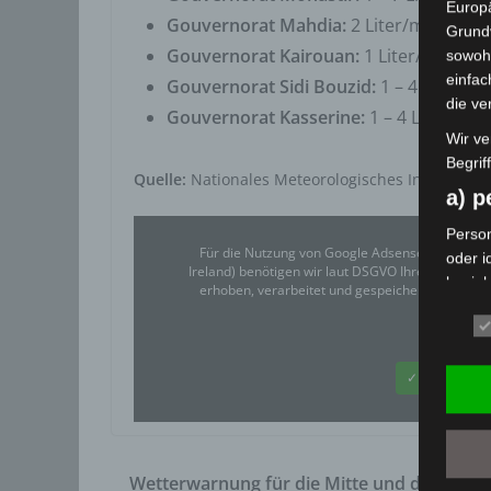
Europä
Gouvernorat Mahdia:
2 Liter/m
(Mahdi
2
Grund
Gouvernorat Kairouan:
1 Liter/m
(Kair
2
sowohl
einfac
Gouvernorat Sidi Bouzid:
1 – 4 Liter/m
2
die ve
Gouvernorat Kasserine:
1 – 4 Liter/m
2
Wir ve
Begrif
Quelle:
Nationales Meteorologisches Institut Tun
a) 
Person
Für die Nutzung von Google Adsense (Google Ir
oder i
Ireland) benötigen wir laut DSGVO Ihre Zustim
bezieh
erhoben, verarbeitet und gespeichert. Welche
indire
Google
einer
oder 
✓ Erlauben
physio
sozial
b) b
Betrof
Wetterwarnung für die Mitte und den Nord