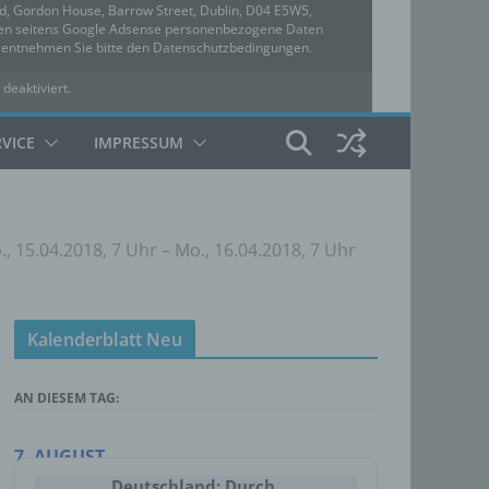
ed, Gordon House, Barrow Street, Dublin, D04 E5W5,
rden seitens Google Adsense personenbezogene Daten
u entnehmen Sie bitte den Datenschutzbedingungen.
 deaktiviert.
hutzbedingungen
RVICE
IMPRESSUM
 15.04.2018, 7 Uhr – Mo., 16.04.2018, 7 Uhr
Kalenderblatt Neu
AN DIESEM TAG:
7. AUGUST
Deutschland: Durch