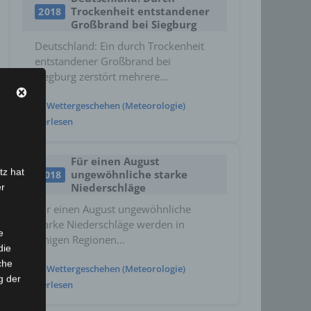
Trockenheit entstandener
2018
Großbrand bei Siegburg
Deutschland: Ein durch Trockenheit
entstandener Großbrand bei
Siegburg zerstört mehrere…
Wettergeschehen (Meteorologie)
Weiterlesen
Für einen August
tz hat
ungewöhnliche starke
2018
Niederschläge
er
Für einen August ungewöhnliche
starke Niederschläge werden in
e
einigen Regionen…
die
che
Wettergeschehen (Meteorologie)
g der
Weiterlesen