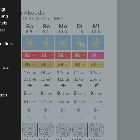
r
lgt
mung
tels
ber
mittels
d
chutz
rson