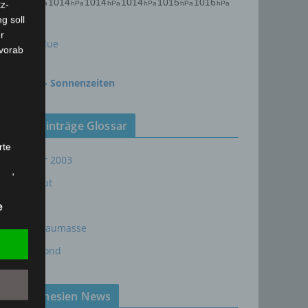
z-
g soll
r
meteoblue
 vorab
time.is - Sonnenzeiten
Neueinträge Glossar
rte
Sommer 2003
t oder
Sturmflut
n, zu
AE
e
em
24P/Schaumasse
Wolfsmond
Tunesien News
,