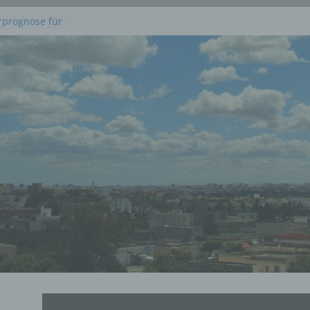
rprognose für
21. Juli 2026
 erwartet …
kommenden
 Juli 2026
dieses
uli 2026
 Juli 2026 an
en, Osten und
rprognose für
g, 23. Juli