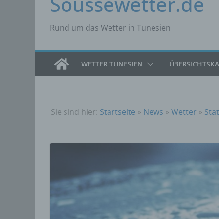
Soussewetter.de
Rund um das Wetter in Tunesien
WETTER TUNESIEN
ÜBERSICHTSK
Sie sind hier:
Startseite
»
News
»
Wetter
»
Stat