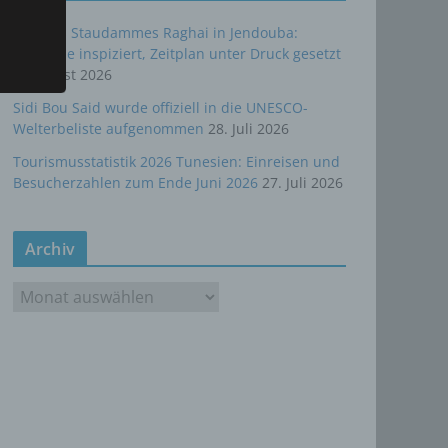
hen
Bau des Staudammes Raghai in Jendouba:
Baustelle inspiziert, Zeitplan unter Druck gesetzt
2. August 2026
rte
Sidi Bou Said wurde offiziell in die UNESCO-
Welterbeliste aufgenommen
28. Juli 2026
, das
as
Tourismusstatistik 2026 Tunesien: Einreisen und
Besucherzahlen zum Ende Juni 2026
27. Juli 2026
 oder
Archiv
A
r
c
h
i
ten,
v
 um
 zu