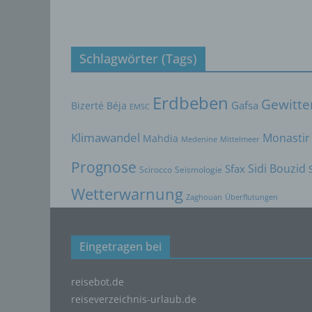
bewert
Lage, 
Aufent
Schlagwörter (Tags)
vorhe
f) 
Erdbeben
Gewitte
Pseudo
Bizerté
Béja
Gafsa
EMSC
auf w
Inform
Klimawandel
Monastir
Mahdia
Medenine
Mittelmeer
können
Prognose
techni
Sidi Bouzid
Sfax
Scirocco
Seismologie
dass d
Wetterwarnung
natür
Zaghouan
Überflutungen
g) V
Vera
Eingetragen bei
Verant
jurist
reisebot.de
gemein
reiseverzeichnis-urlaub.de
person