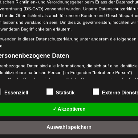
ischen Richtlinien- und Verordnungsgeber beim Erlass der Datenschut
a)
verordnung (DS-GVO) verwendet wurden. Unsere Datenschutzerklärun
ouan)
 für die Öffentlichkeit als auch für unsere Kunden und Geschäftspartne
h lesbar und verständlich sein. Um dies zu gewährleisten, möchten wir
rwendeten Begrifflichkeiten erläutern.
rwenden in dieser Datenschutzerklärung unter anderem die folgenden
fe:
esien (
INM
)
personenbezogene Daten
enbezogene Daten sind alle Informationen, die sich auf eine identifizie
eland Limited, Gordon House, Barrow Street, Dublin, D04 E5W5,
dentifizierbare natürliche Person (im Folgenden "betroffene Person")
mung. Es werden seitens Google Adsense personenbezogene Daten
en. Als identifizierbar wird eine natürliche Person angesehen, die direk
 Daten genau entnehmen Sie bitte den Datenschutzbedingungen.
kt, insbesondere mittels Zuordnung zu einer Kennung wie einem Name
Essenziell
Statistik
Externe Dienst
 Adsense
ist deaktiviert.
 Kennnummer, zu Standortdaten, zu einer Online-Kennung oder zu ein
mehreren besonderen Merkmalen, die Ausdruck der physischen,
Datenschutzbedingungen
logischen, genetischen, psychischen, wirtschaftlichen, kulturellen oder
✓ Akzeptieren
en Identität dieser natürlichen Person sind, identifiziert werden kann.
etroffene Person
Auswahl speichern
fene Person ist jede identifizierte oder identifizierbare natürliche Person
en Tu
Wetterwarnung für den Norden, die Mitte und d