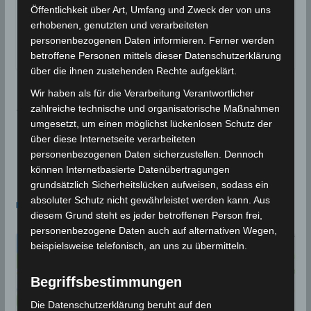
Google Adsense
ist deaktiviert.
Öffentlichkeit über Art, Umfang und Zweck der von uns
erhobenen, genutzten und verarbeiteten
✓ Erlauben
Datenschutzbedingungen
personenbezogenen Daten informieren. Ferner werden
betroffene Personen mittels dieser Datenschutzerklärung
über die ihnen zustehenden Rechte aufgeklärt.
Wir haben als für die Verarbeitung Verantwortlicher
01.02.2016: Leichtes Erdbeben im Golf vor Hamma
zahlreiche technische und organisatorische Maßnahmen
met (M3,0)
umgesetzt, um einen möglichst lückenlosen Schutz der
Besteht eine Tsunamigefahr am sizilianischen Ätn
über diese Internetseite verarbeiteten
personenbezogenen Daten sicherzustellen. Dennoch
a?
können Internetbasierte Datenübertragungen
grundsätzlich Sicherheitslücken aufweisen, sodass ein
Das könnte dir auch gefallen
absoluter Schutz nicht gewährleistet werden kann. Aus
diesem Grund steht es jeder betroffenen Person frei,
personenbezogene Daten auch auf alternativen Wegen,
beispielsweise telefonisch, an uns zu übermitteln.
Begriffsbestimmungen
Die Datenschutzerklärung beruht auf den