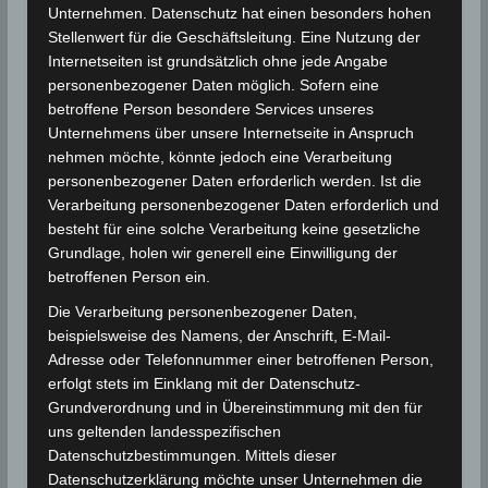
vor Mahdia/Chebba statt. Das Beben hatte eine
Unternehmen. Datenschutz hat einen besonders hohen
Stärke von 3,2 auf der
Richterskala
.
Stellenwert für die Geschäftsleitung. Eine Nutzung der
Internetseiten ist grundsätzlich ohne jede Angabe
Das
Epizentrum
lag laut den Messungen des Malta
personenbezogener Daten möglich. Sofern eine
betroffene Person besondere Services unseres
Seismic Network, Seismic Monitoring and Research
Unternehmens über unsere Internetseite in Anspruch
Unit (SMRU), University of Malta — Msida, Malta
nehmen möchte, könnte jedoch eine Verarbeitung
(MLT) 96 km südöstlich von Mahdia und 80 km östlich
personenbezogener Daten erforderlich werden. Ist die
von Chebba. Die genauen Koordinaten sind: 35.07°
Verarbeitung personenbezogener Daten erforderlich und
Nord und 11.97° Ost in einer Tiefe von 29 km.
besteht für eine solche Verarbeitung keine gesetzliche
Grundlage, holen wir generell eine Einwilligung der
Quelle: EMSC
betroffenen Person ein.
Die Verarbeitung personenbezogener Daten,
beispielsweise des Namens, der Anschrift, E-Mail-
Für die Nutzung von Google Adsense (Google Ireland
Adresse oder Telefonnummer einer betroffenen Person,
Limited, Gordon House, Barrow Street, Dublin, D04 E5W5,
Ireland) benötigen wir laut DSGVO Ihre Zustimmung. Es
erfolgt stets im Einklang mit der Datenschutz-
werden seitens Google Adsense personenbezogene
Grundverordnung und in Übereinstimmung mit den für
Daten erhoben, verarbeitet und gespeichert. Welche
uns geltenden landesspezifischen
Daten genau entnehmen Sie bitte den
Datenschutzbedingungen.
Datenschutzbestimmungen. Mittels dieser
Datenschutzerklärung möchte unser Unternehmen die