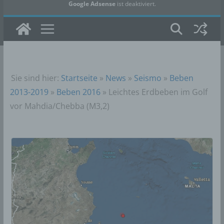
Google Adsense
ist deaktiviert.
✓ Erlauben
Datenschutzbedingungen
Sie sind hier:
Startseite
»
News
»
Seismo
»
Beben
2013-2019
»
Beben 2016
»
Leichtes Erdbeben im Golf
vor Mahdia/Chebba (M3,2)