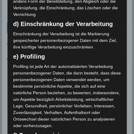
sizilianischen Ätna?
andere Form der Bereitstellung, den Abgleich oder die
Verknüpfung, die Einschränkung, das Löschen oder die
24. März 2016
Vernichtung.
d) Einschränkung der Verarbeitung
Kalenderblatt Neu
Einschränkung der Verarbeitung ist die Markierung
gespeicherter personenbezogener Daten mit dem Ziel,
AN DIESEM TAG:
ihre künftige Verarbeitung einzuschränken.
e) Profiling
9. AUGUST
Profiling ist jede Art der automatisierten Verarbeitung
In Bizerté wird eine
Rekordtemperatur von 45,4°C
1999
personenbezogener Daten, die darin besteht, dass diese
gemessen
personenbezogenen Daten verwendet werden, um
bestimmte persönliche Aspekte, die sich auf eine
In Bizerté wird eine Rekordtemperatur von
natürliche Person beziehen, zu bewerten, insbesondere,
45,4°C gemessen. Dieser Rekord…
um Aspekte bezüglich Arbeitsleistung, wirtschaftlicher
Lage, Gesundheit, persönlicher Vorlieben, Interessen,
Wettergeschehen (Meteorologie)
Weiterlesen
Zuverlässigkeit, Verhalten, Aufenthaltsort oder
Ortswechsel dieser natürlichen Person zu analysieren
oder vorherzusagen.