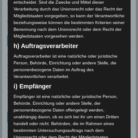
entscheidet. Sind die Zwecke und Mittel dieser
meteoblue
Verarbeitung durch das Unionsrecht oder das Recht der
Mitgliedstaaten vorgegeben, so kann der Verantwortliche
time.is - Sonnenzeiten
beziehungsweise können die bestimmten Kriterien seiner
Benennung nach dem Unionsrecht oder dem Recht der
Mitgliedstaaten vorgesehen werden.
Neueinträge Glossar
h) Auftragsverarbeiter
Sommer 2003
Auftragsverarbeiter ist eine natürliche oder juristische
Person, Behörde, Einrichtung oder andere Stelle, die
Sturmflut
personenbezogene Daten im Auftrag des
AE
Verantwortlichen verarbeitet.
i) Empfänger
24P/Schaumasse
Wolfsmond
Empfänger ist eine natürliche oder juristische Person,
Behörde, Einrichtung oder andere Stelle, der
personenbezogene Daten offengelegt werden,
Tunesien News
unabhängig davon, ob es sich bei ihr um einen Dritten
handelt oder nicht. Behörden, die im Rahmen eines
bestimmten Untersuchungsauftrags nach dem
Sousse: Warum ist die Entsalzungsanlage Sidi Abdelhamid
Unionsrecht oder dem Recht der Mitgliedstaaten