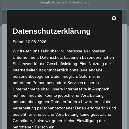
Google Adsense
ist deaktiviert.
✓ Erlauben
Datenschutzbedingungen
Datenschutzerklärung
Stand: 10.08.2026
Sie sind hier:
Startseite
»
Astronomische Ereignisse
Wir freuen uns sehr über Ihr Interesse an unserem
Unternehmen. Datenschutz hat einen besonders hohen
Stellenwert für die Geschäftsleitung. Eine Nutzung der
Internetseiten ist grundsätzlich ohne jede Angabe
personenbezogener Daten möglich. Sofern eine
betroffene Person besondere Services unseres
Anstehende Ereignisse und Termine aus den
Unternehmens über unsere Internetseite in Anspruch
Bereichen Meteorologie, Seismologie und
nehmen möchte, könnte jedoch eine Verarbeitung
Klima.
personenbezogener Daten erforderlich werden. Ist die
Verarbeitung personenbezogener Daten erforderlich und
Alle Zeitangaben in CET (CET = Central European
besteht für eine solche Verarbeitung keine gesetzliche
Time (UTC+1))
Grundlage, holen wir generell eine Einwilligung der
Astronomische Ereignisse
betroffenen Person ein.