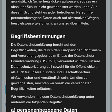
-
g
grundsätzlich Sicherheitslücken aufweisen, sodass ein
A
absoluter Schutz nicht gewährleistet werden kann. Aus
N
Vorheriger Tag
Nächster Tag
diesem Grund steht es jeder betroffenen Person frei,
n
personenbezogene Daten auch auf alternativen Wegen,
a
s
beispielsweise telefonisch, an uns zu übermitteln.
Kalender abonnieren
v
i
Begriffsbestimmungen
c
i
CET = Central European Time (UTC+1)
Die Datenschutzerklärung beruht auf den
h
g
Begrifflichkeiten, die durch den Europäischen Richtlinien-
t
und Verordnungsgeber beim Erlass der Datenschutz-
a
e
Grundverordnung (DS-GVO) verwendet wurden. Unsere
Datenschutzerklärung soll sowohl für die Öffentlichkeit
n
t
als auch für unsere Kunden und Geschäftspartner
-
einfach lesbar und verständlich sein. Um dies zu
i
gewährleisten, möchten wir vorab die verwendeten
N
Schlagwörter (Tags)
Begrifflichkeiten erläutern.
o
a
Wir verwenden in dieser Datenschutzerklärung unter
v
n
Erdbeben
anderem die folgenden Begriffe:
Gewitter
Hagel
Bizerté
Béja
Gafsa
EMSC
i
a) personenbezogene Daten