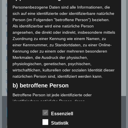
INM
g
Hitze
Kairouan
Jendouba
Kasserine
Hitzerekord
Kef
Personenbezogene Daten sind alle Informationen, die
a
sich auf eine identifizierte oder identifizierbare natürliche
Klimawandel
Klimabericht
Klimaerwärmung
klimatologisches Bulletin
Person (im Folgenden "betroffene Person") beziehen.
t
Monastir
Nabeul
Mahdia
Medenine
Mittelmeer
Mond
Als identifizierbar wird eine natürliche Person
i
Niederschlagsmengen
angesehen, die direkt oder indirekt, insbesondere mittels
o
Zuordnung zu einer Kennung wie einem Namen, zu
Niederschlagsstatistik
einer Kennnummer, zu Standortdaten, zu einer Online-
n
Niederschläge
ONAGRI
Kennung oder zu einem oder mehreren besonderen
Prognose
Merkmalen, die Ausdruck der physischen,
Sidi Bouzid
Sfax
Siliana
Scirocco
Seismologie
physiologischen, genetischen, psychischen,
Statistik
Starkregen
Starkwind
Sousse
wirtschaftlichen, kulturellen oder sozialen Identität dieser
natürlichen Person sind, identifiziert werden kann.
Vorhersage
Volcanodiscovery
Stausee
Talsperre
b) betroffene Person
Wetterwarnung
Zaghouan
Überflutungen
Betroffene Person ist jede identifizierte oder
identifizierbare natürliche Person, deren
personenbezogene Daten von dem für die Verarbeitung
Eingetragen bei
Essenziell
Verantwortlichen verarbeitet werden.
c) Verarbeitung
Statistik
reisebot.de