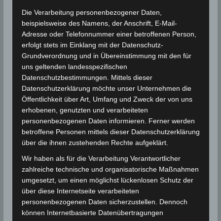
Veranstaltungen
Astronomische Ereignisse
Die Verarbeitung personenbezogener Daten,
beispielsweise des Namens, der Anschrift, E-Mail-
Veranstaltungen
Adresse oder Telefonnummer einer betroffenen Person,
A
V
10.08.2026
T
erfolgt stets im Einklang mit der Datenschutz-
e
D
a
für
n
Grundverordnung und in Übereinstimmung mit den für
Laufend
g
r
a
uns geltenden landesspezifischen
10.
s
Datenschutzbestimmungen. Mittels dieser
t
a
Datenschutzerklärung möchte unser Unternehmen die
u
August
i
n
Öffentlichkeit über Art, Umfang und Zweck der von uns
m
erhobenen, genutzten und verarbeiteten
s
2026
c
w
personenbezogenen Daten informieren. Ferner werden
t
betroffene Personen mittels dieser Datenschutzerklärung
ä
h
a
über die ihnen zustehenden Rechte aufgeklärt.
h
t
l
Wir haben als für die Verarbeitung Verantwortlicher
l
zahlreiche technische und organisatorische Maßnahmen
22. Juli: 22:00
-
29. August: 5:00
CET
t
e
e
Perseiden Meteorschauer 2026
umgesetzt, um einen möglichst lückenlosen Schutz der
u
n
über diese Internetseite verarbeiteten
n
Tunesien landesweit
personenbezogenen Daten sicherzustellen. Dennoch
n
.
können Internetbasierte Datenübertragungen