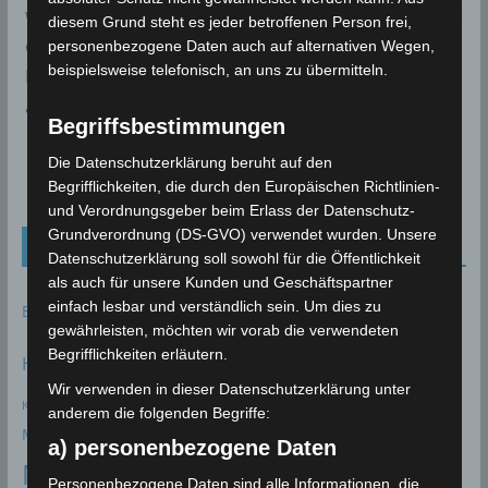
wurden bis etwa zum Jahr 902 zurückverfolgt. Seit
diesem Grund steht es jeder betroffenen Person frei,
etwa 1945 haben Radarbeobachtungen gezeigt, dass
personenbezogene Daten auch auf alternativen Wegen,
beispielsweise telefonisch, an uns zu übermitteln.
Meteorschauer regelmäßig auch am Tageshimmel
auftreten, wo sie für das Auge unsichtbar sind.
Begriffsbestimmungen
Die Datenschutzerklärung beruht auf den
Begrifflichkeiten, die durch den Europäischen Richtlinien-
und Verordnungsgeber beim Erlass der Datenschutz-
Grundverordnung (DS-GVO) verwendet wurden. Unsere
Schlagwörter (Tags)
Datenschutzerklärung soll sowohl für die Öffentlichkeit
als auch für unsere Kunden und Geschäftspartner
Erdbeben
Gewitter
einfach lesbar und verständlich sein. Um dies zu
Hagel
Bizerté
Béja
Gafsa
EMSC
gewährleisten, möchten wir vorab die verwendeten
INM
Begrifflichkeiten erläutern.
Hitze
Kairouan
Jendouba
Kasserine
Hitzerekord
Kef
Wir verwenden in dieser Datenschutzerklärung unter
Klimawandel
Klimabericht
Klimaerwärmung
klimatologisches Bulletin
anderem die folgenden Begriffe:
Monastir
Nabeul
Mahdia
Medenine
Mittelmeer
Mond
a) personenbezogene Daten
Niederschlagsmengen
Personenbezogene Daten sind alle Informationen, die