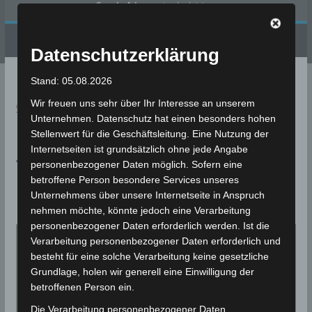
Google Adsense
ist deaktiviert.
✓ Erlauben
Datenschutzbedingungen
Datenschutzerklärung
Stand: 05.08.2026
Wir freuen uns sehr über Ihr Interesse an unserem
Sie sind hier:
Startseite
»
1833-11-12
Unternehmen. Datenschutz hat einen besonders hohen
Stellenwert für die Geschäftsleitung. Eine Nutzung der
Internetseiten ist grundsätzlich ohne jede Angabe
This Day in History: 1833-
personenbezogener Daten möglich. Sofern eine
betroffene Person besondere Services unseres
11-12
Unternehmens über unsere Internetseite in Anspruch
nehmen möchte, könnte jedoch eine Verarbeitung
personenbezogener Daten erforderlich werden. Ist die
Verarbeitung personenbezogener Daten erforderlich und
besteht für eine solche Verarbeitung keine gesetzliche
Grundlage, holen wir generell eine Einwilligung der
betroffenen Person ein.
Die Verarbeitung personenbezogener Daten,