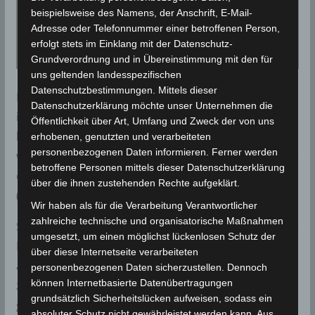
beispielsweise des Namens, der Anschrift, E-Mail-
Adresse oder Telefonnummer einer betroffenen Person,
erfolgt stets im Einklang mit der Datenschutz-
Grundverordnung und in Übereinstimmung mit den für
uns geltenden landesspezifischen
Datenschutzbestimmungen. Mittels dieser
Bei einem großen Leoniden-Meteorschauer werden
Datenschutzerklärung möchte unser Unternehmen die
in einer Nacht Hunderttausende von Meteoren
Öffentlichkeit über Art, Umfang und Zweck der von uns
beobachtet, die in ganz Nordamerika zu sehen
erhobenen, genutzten und verarbeiteten
personenbezogenen Daten informieren. Ferner werden
waren. Dieses Ereignis war der Auslöser für die erste
betroffene Personen mittels dieser Datenschutzerklärung
ernsthafte Untersuchung von Meteoritenschauern.
über die ihnen zustehenden Rechte aufgeklärt.
(Bild: Zeitgenössischer Holzschnitt von Adolf Vollmy)
Wir haben als für die Verarbeitung Verantwortlicher
zahlreiche technische und organisatorische Maßnahmen
Später wurde festgestellt, dass sehr starke
umgesetzt, um einen möglichst lückenlosen Schutz der
Leonidenschauer in Abständen von 33 bis 34 Jahren
über diese Internetseite verarbeiteten
auftreten (dies entspricht der Umlaufzeit des
personenbezogenen Daten sicherzustellen. Dennoch
können Internetbasierte Datenübertragungen
zugehörigen Kometen Tempel-Tuttle), und
grundsätzlich Sicherheitslücken aufweisen, sodass ein
gelegentliche Aufzeichnungen ihres Auftretens
absoluter Schutz nicht gewährleistet werden kann. Aus