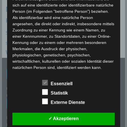
sich auf eine identifizierte oder identifizierbare natürliche
Niederschlagsstatistik
Niederschläge
ONAGRI
Person (im Folgenden "betroffene Person") beziehen.
Als identifizierbar wird eine natürliche Person
Prognose
Sidi Bouzid
Sfax
Siliana
Scirocco
Seismologie
angesehen, die direkt oder indirekt, insbesondere mittels
Statistik
Zuordnung zu einer Kennung wie einem Namen, zu
Starkregen
Starkwind
Sousse
einer Kennnummer, zu Standortdaten, zu einer Online-
Vorhersage
Volcanodiscovery
Kennung oder zu einem oder mehreren besonderen
Stausee
Talsperre
Merkmalen, die Ausdruck der physischen,
Wetterwarnung
Zaghouan
Überflutungen
physiologischen, genetischen, psychischen,
wirtschaftlichen, kulturellen oder sozialen Identität dieser
natürlichen Person sind, identifiziert werden kann.
Eingetragen bei
b) betroffene Person
Essenziell
Betroffene Person ist jede identifizierte oder
reisebot.de
identifizierbare natürliche Person, deren
Statistik
reiseverzeichnis-urlaub.de
personenbezogene Daten von dem für die Verarbeitung
Externe Dienste
Wetterpartner
Verantwortlichen verarbeitet werden.
c) Verarbeitung
Meteonews
✓ Akzeptieren
Verarbeitung ist jeder mit oder ohne Hilfe automatisierter
PWS-Weather (Hamweather)